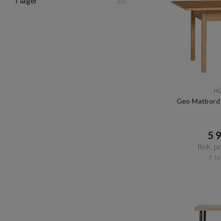
I lager
H
Geo Matbord 
5 9
Rek. pri
7-14