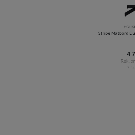
HOUS
Stripe Matbord Du
4 7
Rek. pri
7-14