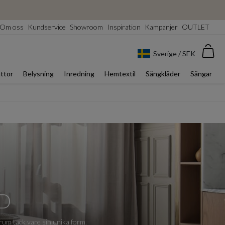
Om oss
Kundservice
Showroom
Inspiration
Kampanjer
OUTLET
Var
Sverige / SEK
ttor
Belysning
Inredning
Hemtextil
Sängkläder
Sängar
D
 rum tack vare sin unika form.