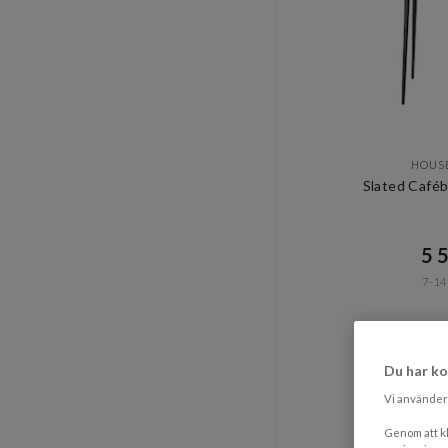
HOUS
Slated Caféb
5 5
7-14
Du har ko
Vi använder 
Genom att kl