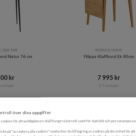
E DOCTOR
ROWICO HOME
ord Natur 76 cm
Filippa Klaffbord Ek 80cm
00 kr​​
7 995 kr​​
 vardagar
2-5 vardagar
ntroll över dina uppgifter
cookies för att webbplatsen skall fungera korrekt samt för statistik och personanpass
icka på "acceptera alla cookies" samtycker du till lagring av cookies på din enhet för att