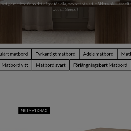
kantiga matbod finns det något för alla, oavsett yta att möblera på. Hitta di
oss på Sleepo!
ulärt matbord
Fyrkantigt matbord
Adele matbord
Matb
Matbord vitt
Matbord svart
Förlängningsbart Matbord
PRISMATCHAD