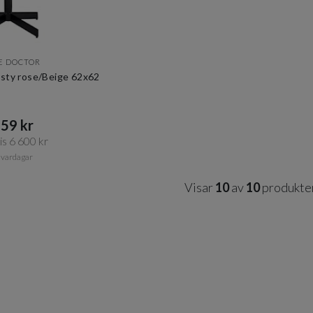
E DOCTOR
sty rose/Beige 62x62
59 kr​​
s 6 600 kr​​
 vardagar
Visar
10
av
10
produkte