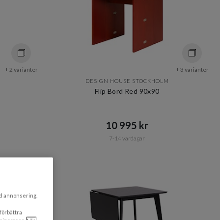
+ 2 varianter
+ 3 varianter
DESIGN HOUSE STOCKHOLM
Flip Bord Red 90x90
10 995 kr​​
7-14 vardagar
ad annonsering.
 förbättra