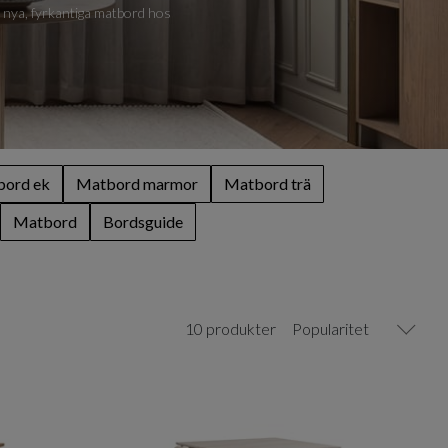
tt nya, fyrkantiga matbord hos
ord ek
Matbord marmor
Matbord trä
Matbord
Bordsguide
10 produkter
Popularitet