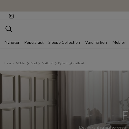
Sök
Nyheter
Populärast
Sleepo Collection
Varumärken
Möbler
Hem
Möbler
Bord
Matbord
Fyrkantigt matbord
Det fyrkantiga matbordet är b