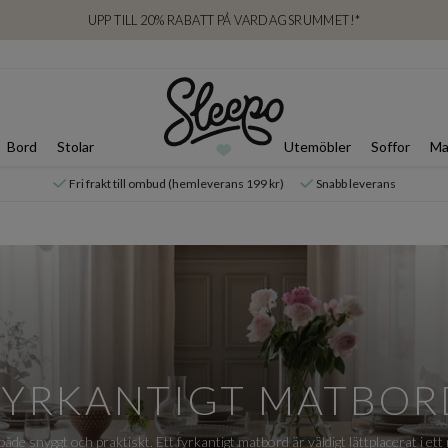
UPP TILL 20% RABATT PÅ VARDAGSRUMMET!*
Bord
Stolar
Utemöbler
Soffor
Ma
Fri frakt till ombud (hemleverans 199 kr)
Snabb leverans
FYRKANTIGT MATBOR
åde snyggt och praktiskt. Ett fyrkantigt matbord är väldigt lättplacerat i ett