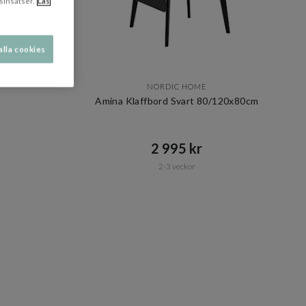
sinsatser.
Läs
alla cookies
NORDIC HOME
Amina Klaffbord Svart 80/120x80cm
2 995 kr​​
2-3 veckor