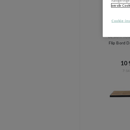
navigeringe
om vår Cook
Cookie-ins
DESIGN HO
Flip Bord 
10 9
7-14