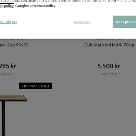
n på webbplatsen, analysera webbplatsens användning och bistå i våra marknadsföring
ie policy
Googles sekretesspolicy
tällningar
Avvisa alla
Acceptera 
+ 3 varianter
USE STOCKHOLM
HOUSE DOCTOR
Dark Oak 90x90
Club Matbord Mörk 70cm
95 kr​​
5 500 kr​​
 vardagar
7-14 vardagar
PRISMATCHAD