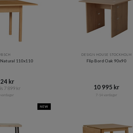
ÜBSCH
DESIGN HOUSE STOCKHOLM
Natural 110x110
Flip Bord Oak 90x90
24 kr​​
10 995 kr​​
s 7 899 kr​​
 vardagar
7-14 vardagar
NEW