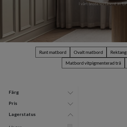
I vårt breda sortiment av fyr
Runt matbord
Ovalt matbord
Rektang
Matbord vitpigmenterad trä
Färg
Pris
Lagerstatus