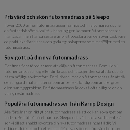
Prisvärd och skön futonmadrass på Sleepo
I över 2000 år har futonmadrasser funnits och hjälpt många uppnå
en fantastisk sömnkvalité. Ursprungligen kommer futonmadrasser
från Japan men har på senare år blivit populära världen över tack vare
de praktiska fördelarna och goda egenskaperna som medföljer med en
futonmadrass.
Sov gott på din nya futonmadrass
Det finns flera fördelar med att välja en futonmadrass. Bomullen i
futonen anpassar sig efter din kropp och stödjer den så att du uppnår
bästa möjliga sovkomfort. En till fördel med en futonmadrass är att då
den är gjord i naturmaterial som är perfekt för dig som är allergiker
eller har ryggproblem. En futommadrass är också ofta billigare en en
vanlig resårmadrass.
Populära futonmadrasser från Karup Design
Alla förtjänar en riktigt bra futonmadrass så att de kan sova gott om
natten. Beställ på nätet här hos Sleepo och vårt stora sortiment, så
ser vi till att snabbt leverera din nya futonmadrass hem till dig. Vi
erbjuder fri frakt och retur samt 14 dagars öppet köp, så att du kan