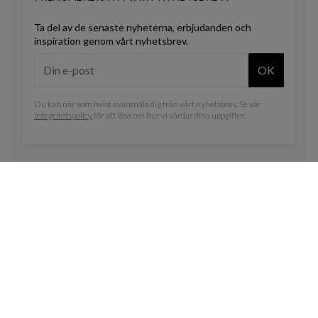
Ta del av de senaste nyheterna, erbjudanden och
inspiration genom vårt nyhetsbrev.
OK
Du kan när som helst avanmäla dig från vårt nyhetsbrev. Se vår
integritetspolicy
för att läsa om hur vi vårdar dina uppgifter.