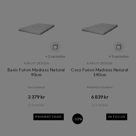
+ 2 varianter
+ 3 varianter
KARUP DESIGN
KARUP DESIGN
Basic Futon Madrass Natural
Coco Futon Madrass Natural
90cm
140cm
Fast komfort
Medelfast Komfort
3 379 kr​​
6 839 kr​​
2-3 veckor
2-3 veckor
PRISMATCHAD
IN FOCUS
-13%