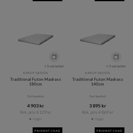
+ 5 varianter
+ 5 varianter
KARUP DESIGN
KARUP DESIGN
Traditional Futon Madrass
Traditional Futon Madrass
180cm
140cm
Fast komfort
Fast komfort
4 903 kr​​
3 895 kr​​
Rek. pris 6 129 kr​​
Rek. pris 4 869 kr​​
I lager
I lager
PRISMATCHAD
PRISMATCHAD