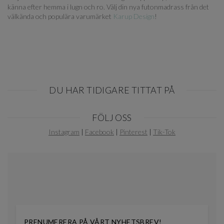
känna efter hemma i lugn och ro. Välj din nya futonmadrass från det
välkända och populära varumärket
Karup Design
!
DU HAR TIDIGARE TITTAT PÅ
Item
FÖLJ OSS
1
of
Instagram
|
Facebook
|
Pinterest
|
Tik-Tok
0
PRENUMERERA PÅ VÅRT NYHETSBREV!