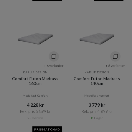
+ 6 varianter
+ 6 varianter
KARUP DESIGN
KARUP DESIGN
Comfort Futon Madrass
Comfort Futon Madrass
160cm
140cm
Medelfast Komfort
Medelfast Komfort
4 228 kr​​
3 779 kr​​
Rek. pris 5 899 kr​​
Rek. pris 4 899 kr​​
2-3 veckor
I lager
PRISMATCHAD