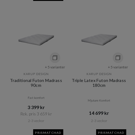
+ 5 varianter
+ 5 varianter
KARUP DESIGN
KARUP DESIGN
Traditional Futon Madrass
Triple Latex Futon Madrass
90cm
180cm
Fast komfort
Mjukare Komfort
3 399 kr​​
14 699 kr​​
Rek. pris 3 659 kr​​
2-3 veckor
2-3 veckor
PRISMATCHAD
PRISMATCHAD