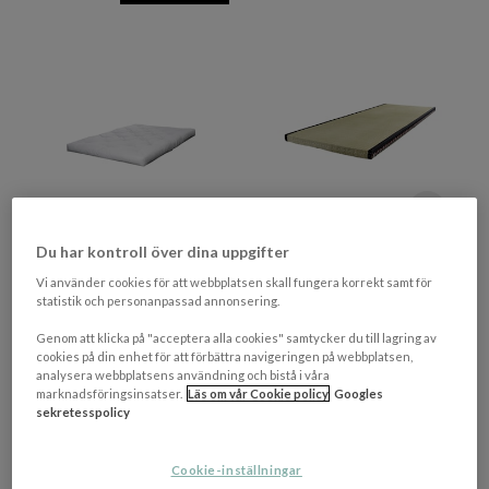
+ 3 varianter
Du har kontroll över dina uppgifter
KARUP DESIGN
KARUP DESIGN
Vi använder cookies för att webbplatsen skall fungera korrekt samt för
Double Latex Futon
Tatami Madrass 90cm
statistik och personanpassad annonsering.
Madrass 180cm
Genom att klicka på "acceptera alla cookies" samtycker du till lagring av
Mjukare Komfort
cookies på din enhet för att förbättra navigeringen på webbplatsen,
analysera webbplatsens användning och bistå i våra
10 143 kr​​
marknadsföringsinsatser.
Läs om vår Cookie policy
Googles
2 789 kr​​
Rek. pris 14 249 kr​​
sekretesspolicy
I lager
I lager
Cookie-inställningar
PRISMATCHAD
PRISMATCHAD