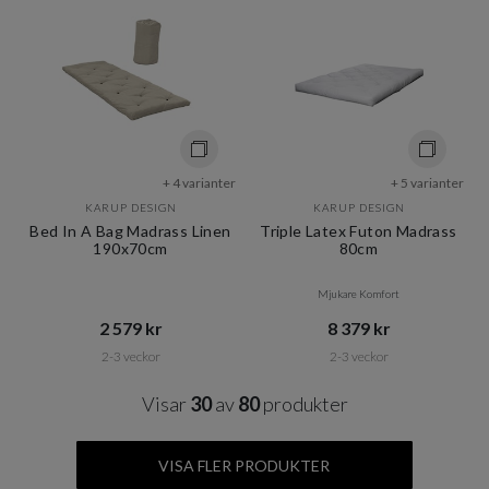
+ 4 varianter
+ 5 varianter
KARUP DESIGN
KARUP DESIGN
Bed In A Bag Madrass Linen
Triple Latex Futon Madrass
190x70cm
80cm
Mjukare Komfort
2 579 kr​​
8 379 kr​​
2-3 veckor
2-3 veckor
Visar
30
av
80
produkter
VISA FLER PRODUKTER