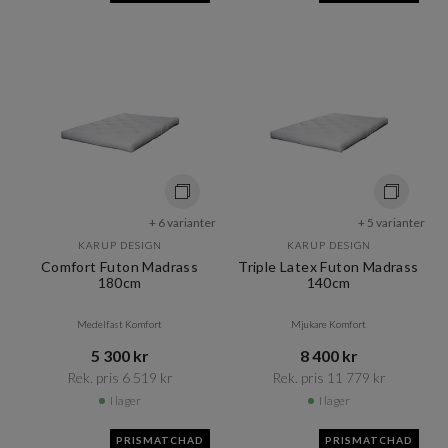
+ 6 varianter
+ 5 varianter
KARUP DESIGN
KARUP DESIGN
Comfort Futon Madrass
Triple Latex Futon Madrass
180cm
140cm
Medelfast Komfort
Mjukare Komfort
5 300 kr​​
8 400 kr​​
Rek. pris 6 519 kr​​
Rek. pris 11 779 kr​​
I lager
I lager
PRISMATCHAD
PRISMATCHAD