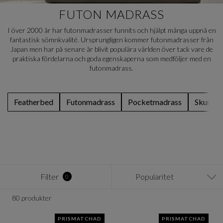
FUTON MADRASS
I över 2000 år har futonmadrasser funnits och hjälpt många uppnå en
fantastisk sömnkvalité. Ursprungligen kommer futonmadrasser från
Japan men har på senare år blivit populära världen över tack vare de
praktiska fördelarna och goda egenskaperna som medföljer med en
futonmadrass.
Featherbed
Futonmadrass
Pocketmadrass
Skumma
Filter
Popularitet
0
80 produkter
PRISMATCHAD
PRISMATCHAD