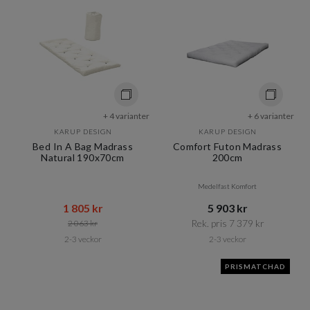
+ 4 varianter
+ 6 varianter
KARUP DESIGN
KARUP DESIGN
Bed In A Bag Madrass
Comfort Futon Madrass
Natural 190x70cm
200cm
Medelfast Komfort
1 805 kr​​
5 903 kr​​
Rek. pris 7 379 kr​​
2 063 kr​​
2-3 veckor
2-3 veckor
PRISMATCHAD