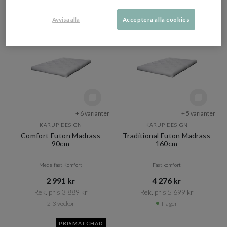
Avvisa alla
Acceptera alla cookies
+ 6 varianter
+ 5 varianter
KARUP DESIGN
KARUP DESIGN
Comfort Futon Madrass
Traditional Futon Madrass
90cm
160cm
Medelfast Komfort
Fast komfort
2 991 kr​​
4 276 kr​​
Rek. pris 3 889 kr​​
Rek. pris 5 699 kr​​
2-3 veckor
I lager
PRISMATCHAD