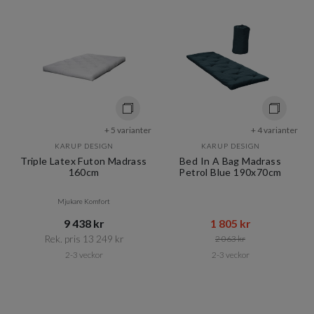
+ 5 varianter
+ 4 varianter
KARUP DESIGN
KARUP DESIGN
Triple Latex Futon Madrass
Bed In A Bag Madrass
160cm
Petrol Blue 190x70cm
Mjukare Komfort
9 438 kr​​
1 805 kr​​
Rek. pris 13 249 kr​​
2 063 kr​​
2-3 veckor
2-3 veckor