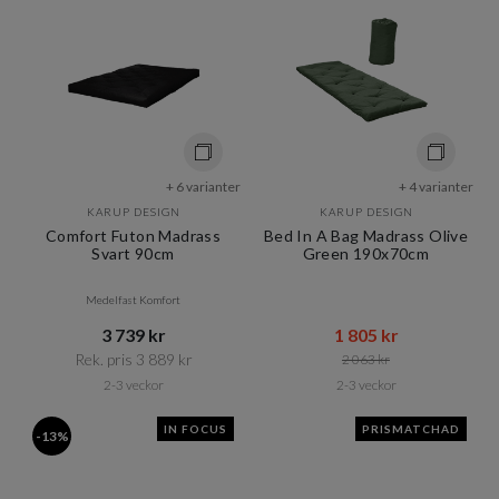
+ 6 varianter
+ 4 varianter
KARUP DESIGN
KARUP DESIGN
Comfort Futon Madrass
Bed In A Bag Madrass Olive
Svart 90cm
Green 190x70cm
Medelfast Komfort
3 739 kr​​
1 805 kr​​
Rek. pris 3 889 kr​​
2 063 kr​​
2-3 veckor
2-3 veckor
IN FOCUS
PRISMATCHAD
-13%