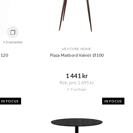
+ 3 varianter
VENTURE HOME
Ø120
Plaza Matbord Valnöt Ø100
1 441 kr​​
Rek. pris 1 695 kr​​
4-9 vardagar
IN FOCUS
IN FOCUS