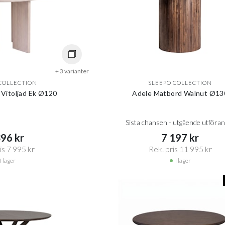
+ 3 varianter
COLLECTION
SLEEPO COLLECTION
 Vitoljad Ek Ø120
Adele Matbord Walnut Ø13
Sista chansen - utgående utföra
96 kr​​
7 197 kr​​
s 7 995 kr​​
Rek. pris 11 995 kr​​
I lager
I lager