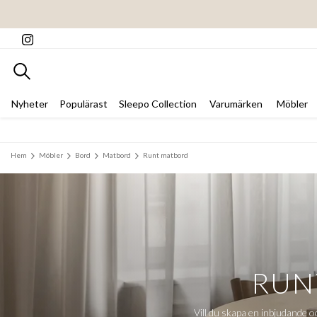
Sök
Nyheter
Populärast
Sleepo Collection
Varumärken
Möbler
Hem
Möbler
Bord
Matbord
Runt matbord
RUN
Vill du skapa en inbjudande oc