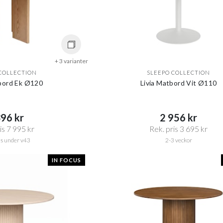
+ 3 varianter
COLLECTION
SLEEPO COLLECTION
bord Ek Ø120
Livia Matbord Vit Ø110
96 kr​​
2 956 kr​​
s 7 995 kr​​
Rek. pris 3 695 kr​​
s under v43
2-3 veckor
IN FOCUS