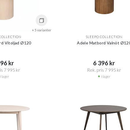
+ 5 varianter
COLLECTION
SLEEPO COLLECTION
d Vitoljad Ø120
Adele Matbord Valnöt Ø12
96 kr​​
6 396 kr​​
s 7 995 kr​​
Rek. pris 7 995 kr​​
I lager
I lager