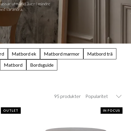
h passar utmärkt även i mindre
 med varandra.
rd
Matbord ek
Matbord marmor
Matbord trä
Matbord
Bordsguide
95 produkter
Popularitet
OUTLET
IN FOCUS