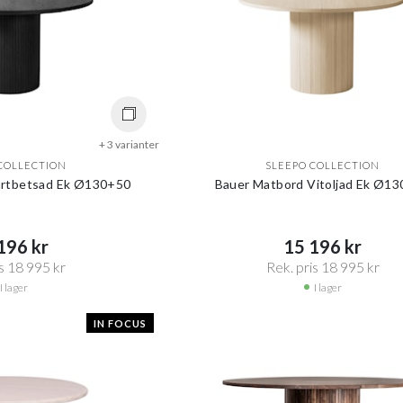
+ 3 varianter
COLLECTION
SLEEPO COLLECTION
artbetsad Ek Ø130+50
Bauer Matbord Vitoljad Ek Ø1
96 kr​​
15 196 kr​​
s 18 995 kr​​
Rek. pris 18 995 kr​​
I lager
I lager
IN FOCUS