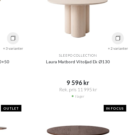
+ 3 varianter
+ 2 varianter
SLEEPO COLLECTION
30+50
Laura Matbord Vitoljad Ek Ø130
9 596 kr​​
Rek. pris 11 995 kr​​
I lager
OUTLET
IN FOCUS