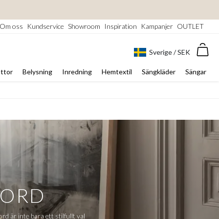
Om oss
Kundservice
Showroom
Inspiration
Kampanjer
OUTLET
Var
Sverige / SEK
ttor
Belysning
Inredning
Hemtextil
Sängkläder
Sängar
BORD
 är inte bara ett stilfullt val