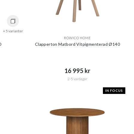
+ 5 varianter
ROWICO HOME
0
Clapperton Matbord Vitpigmenterad Ø140
16 995 kr​​
2-5 vardagar
IN FOCUS