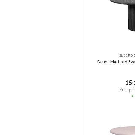
SLEEPO 
Bauer Matbord Sv
15 1
Rek. pri