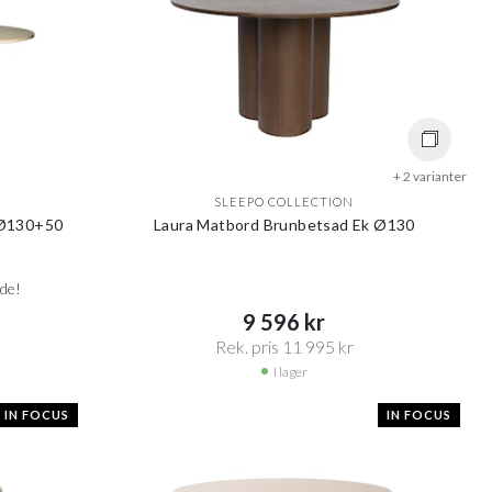
+ 2 varianter
SLEEPO COLLECTION
 Ø130+50
Laura Matbord Brunbetsad Ek Ø130
nde!
9 596 kr​​
Rek. pris 11 995 kr​​
I lager
IN FOCUS
IN FOCUS