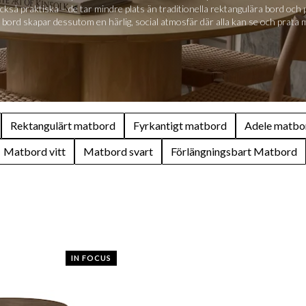
också praktiska – de tar mindre plats än traditionella rektangulära bord oc
t bord skapar dessutom en härlig, social atmosfär där alla kan se och prata
Rektangulärt matbord
Fyrkantigt matbord
Adele matbo
Matbord vitt
Matbord svart
Förlängningsbart Matbord
IN FOCUS