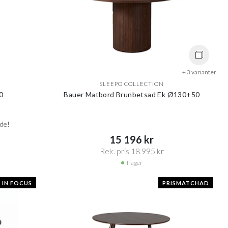
+ 3 varianter
SLEEPO COLLECTION
0
Bauer Matbord Brunbetsad Ek Ø130+50
nde!
15 196 kr​​
Rek. pris 18 995 kr​​
I lager
IN FOCUS
PRISMATCHAD