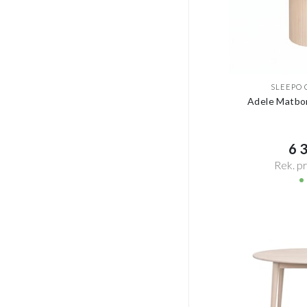
SLEEPO 
Adele Matbor
6 3
Rek. pri