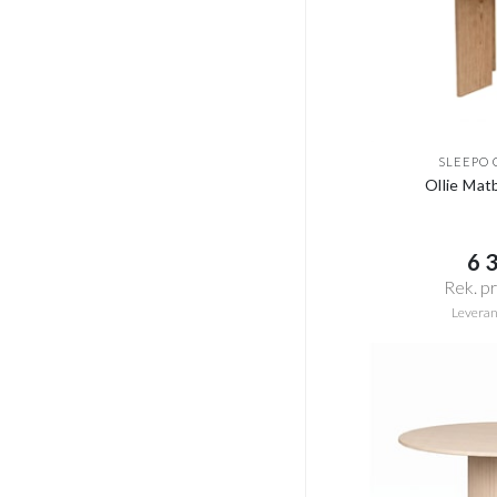
SLEEPO 
Ollie Mat
6 3
Rek. pri
Leveran