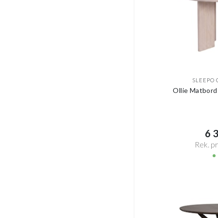
SLEEPO 
Ollie Matbord
6 3
Rek. pri