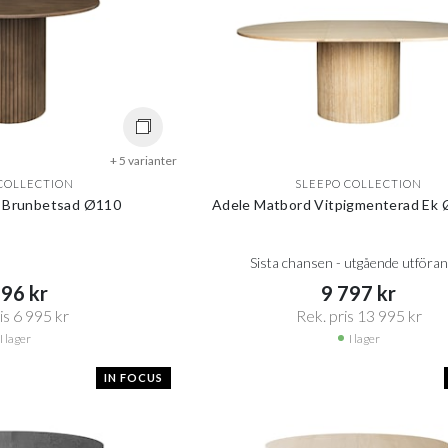
+ 5 varianter
COLLECTION
SLEEPO COLLECTION
 Brunbetsad Ø110
Adele Matbord Vitpigmenterad Ek
Sista chansen - utgående utföra
96 kr​​
9 797 kr​​
s 6 995 kr​​
Rek. pris 13 995 kr​​
I lager
I lager
IN FOCUS