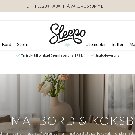
UPP TILL 20% RABATT PÅ VARDAGSRUMMET!*
Bord
Stolar
Utemöbler
Soffor
Ma
Fri frakt till ombud (hemleverans 199 kr)
Snabb leverans
T MATBORD & KÖKS
h funktionell matplats? Då är ett runt matbord ett perfekt val! Runda matbord