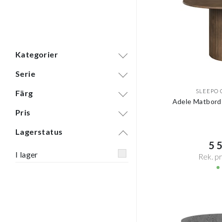
Kategorier
Serie
SLEEPO 
Färg
Adele Matbord
Pris
Lagerstatus
5 5
I lager
Rek. pri