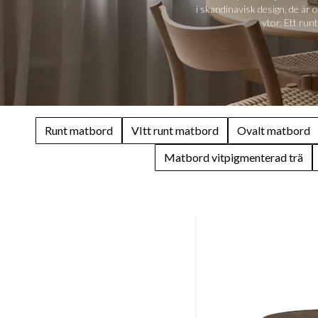
i skandinavisk design, de är 
ytor. Ett run
Runt matbord
VItt runt matbord
Ovalt matbord
Matbord vitpigmenterad trä