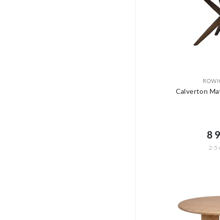
ROWI
Calverton Ma
8 9
2-5 