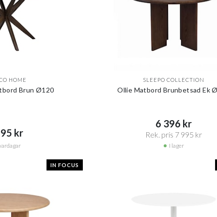
CO HOME
SLEEPO COLLECTION
tbord Brun Ø120
Ollie Matbord Brunbetsad Ek 
6 396 kr​​
95 kr​​
Rek. pris 7 995 kr​​
vardagar
I lager
IN FOCUS