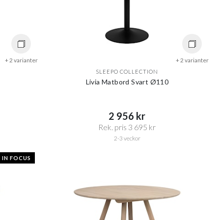
+ 2 varianter
+ 2 varianter
SLEEPO COLLECTION
Livia Matbord Svart Ø110
2 956 kr​​
Rek. pris 3 695 kr​​
2-3 veckor
IN FOCUS