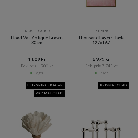
HOUSE DOCTOR
HKLIVING
Flood Vas Antique Brown
Thousand Layers Tavla
30cm
127x167
1 009 kr​​
6 971 kr​​
Rek. pris 1 700 kr​​
Rek. pris 7 745 kr​​
I lager
I lager
BELYSNINGSDAGAR
PRISMATCHAD
PRISMATCHAD