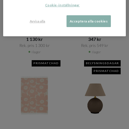
Cookie-inställningar
+ 2 varianter
BERGS POTTER
BYON
Københavner Kruka med Fat
Lori Skål Rosa/Brun Ø18
Avvisa alla
Acceptera alla cookies
Raw Rosa Terracotta Ø35
1 130 kr​​
347 kr​​
Rek. pris 1 300 kr​​
Rek. pris 549 kr​​
I lager
I lager
PRISMATCHAD
BELYSNINGSDAGAR
PRISMATCHAD