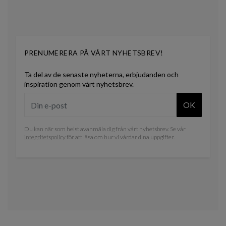
PRENUMERERA PÅ VÅRT NYHETSBREV!
Ta del av de senaste nyheterna, erbjudanden och
inspiration genom vårt nyhetsbrev.
OK
Du kan när som helst avanmäla dig från vårt nyhetsbrev. Se vår
integritetspolicy
för att läsa om hur vi vårdar dina uppgifter.