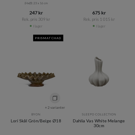
(HxØ): 23 x 16 cm
247 kr​​
675 kr​​
Rek. pris 309 kr​​
Rek. pris 1 015 kr​​
I lager
I lager
PRISMATCHAD
+ 2 varianter
BYON
SLEEPO COLLECTION
Lori Skål Grön/Beige Ø18
Dahlia Vas White Melange
30cm