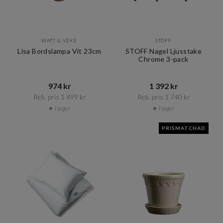
WATT & VEKE
STOFF
Lisa Bordslampa Vit 23cm
STOFF Nagel Ljusstake
Chrome 3-pack
974 kr​​
1 392 kr​​
Rek. pris 1 499 kr​​
Rek. pris 1 740 kr​​
I lager
I lager
PRISMATCHAD