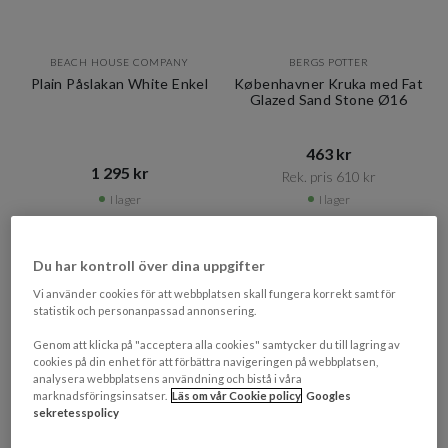
BEACH HOUSE COMPANY
BERGS POTTER
Plain Påslakan White Enkel
Københavner Kruka med Fat
Glazed Sand Stone Ø16
463 kr​​
1 295 kr​​
Rek. pris 610 kr​​
I lager
I lager
PRISMATCHAD
PRISMATCHAD
Du har kontroll över dina uppgifter
Vi använder cookies för att webbplatsen skall fungera korrekt samt för
statistik och personanpassad annonsering.
Genom att klicka på "acceptera alla cookies" samtycker du till lagring av
cookies på din enhet för att förbättra navigeringen på webbplatsen,
analysera webbplatsens användning och bistå i våra
marknadsföringsinsatser.
Läs om vår Cookie policy
Googles
sekretesspolicy