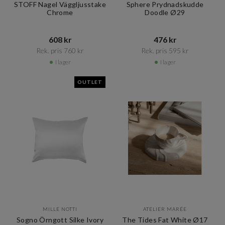
STOFF Nagel Väggljusstake
Sphere Prydnadskudde
Chrome
Doodle Ø29
608 kr​​
476 kr​​
Rek. pris 760 kr​​
Rek. pris 595 kr​​
I lager
I lager
OUTLET
MILLE NOTTI
ATELIER MARÉE
Sogno Örngott Silke Ivory
The Tides Fat White Ø17