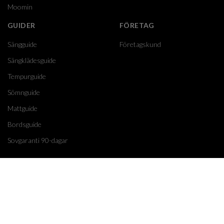
Moomin
GUIDER
FÖRETAG
Sängguide
Företagskund
Sängklädesguide
Tempurguide
Sömnguide
Mattguide
Bordsguide
Sovgaranti 90-dagar
© Copyright 2026, Sleepo AB