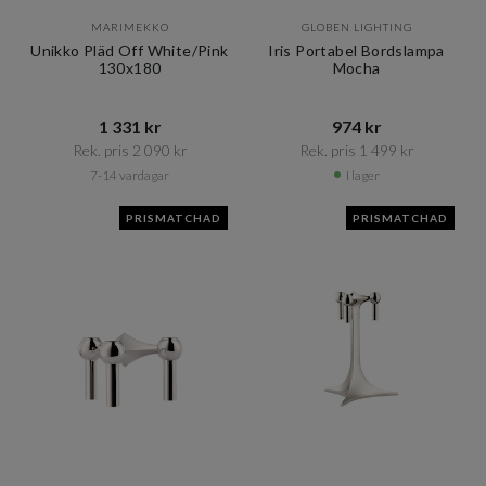
MARIMEKKO
GLOBEN LIGHTING
Unikko Pläd Off White/Pink
Iris Portabel Bordslampa
130x180
Mocha
1 331 kr​​
974 kr​​
Rek. pris 2 090 kr​​
Rek. pris 1 499 kr​​
7-14 vardagar
I lager
PRISMATCHAD
PRISMATCHAD