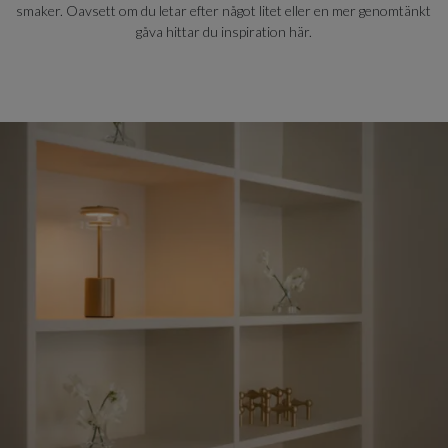
smaker. Oavsett om du letar efter något litet eller en mer genomtänkt
gåva hittar du inspiration här.