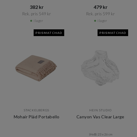
382 kr​​
479 kr​​
Rek. pris 549 kr​​
Rek. pris 599 kr​​
I lager
I lager
PRISMATCHAD
PRISMATCHAD
STACKELBERGS
HEIN STUDIO
Mohair Pläd Portabello
Canyon Vas Clear Large
(HxB): 23 x 26 cm