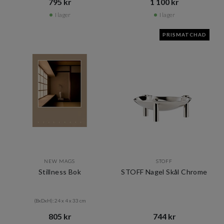
795 kr​​
1 100 kr​​
I lager
I lager
PRISMATCHAD
NEW MAGS
STOFF
Stillness Bok
STOFF Nagel Skål Chrome
(BxDxH): 24 x 4 x 33 cm
805 kr​​
744 kr​​