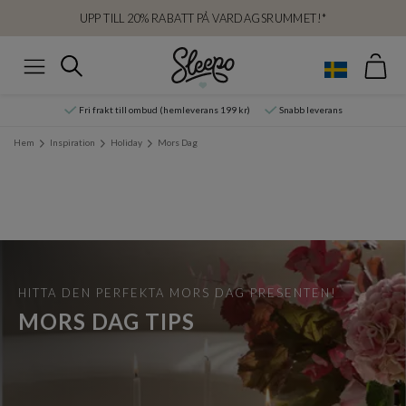
UPP TILL 20% RABATT PÅ VARDAGSRUMMET!*
Var
Sök
Meny
Fri frakt till ombud (hemleverans 199 kr)
Snabb leverans
Hem
Inspiration
Holiday
Mors Dag
HITTA DEN PERFEKTA MORS DAG PRESENTEN!
MORS DAG TIPS