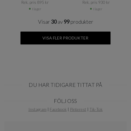
Rek. pris 895 kr​​
Rek. pris 930 kr​​
I lager
I lager
Visar
30
av
99
produkter
VISA FLER PRODUKTER
DU HAR TIDIGARE TITTAT PÅ
Item
FÖLJ OSS
1
of
Instagram
|
Facebook
|
Pinterest
|
Tik-Tok
0