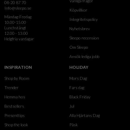
Vanliga frågor
08-20 87 70
Info@sleepo.se
Köpvillkor
Måndag-Fredag
Integritetspolicy
10.00-15.00
Lunchstängt
Nyhetsbrev
12.00 - 13.00
Sleepo recension
Helgfria vardagar
Om Sleepo
Ansök lediga jobb
INSPIRATION
HOLIDAY
Shop by Room
Mors Dag
Trender
Fars dag
Hemma hos
Black Friday
Bestsellers
Jul
Presenttips
Alla Hjärtans Dag
Shop the look
Påsk