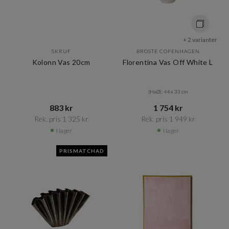
+ 2 varianter
SKRUF
BROSTE COPENHAGEN
Kolonn Vas 20cm
Florentina Vas Off White L
(HxØ): 44 x 33 cm
883 kr​​
1 754 kr​​
Rek. pris 1 325 kr​​
Rek. pris 1 949 kr​​
I lager
I lager
PRISMATCHAD