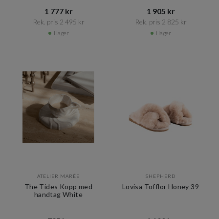
1 777 kr​​
1 905 kr​​
Rek. pris 2 495 kr​​
Rek. pris 2 825 kr​​
I lager
I lager
ATELIER MARÉE
SHEPHERD
The Tides Kopp med
Lovisa Tofflor Honey 39
handtag White