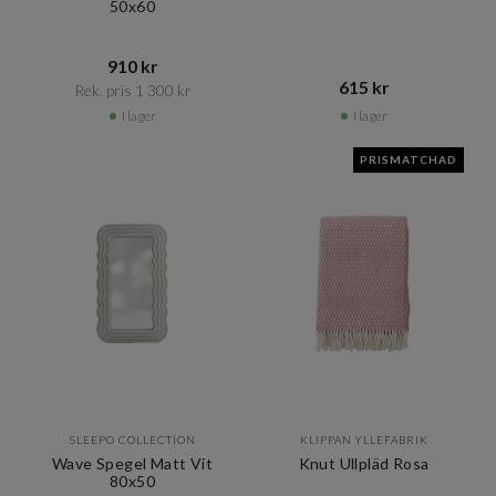
50x60
910 kr​​
615 kr​​
Rek. pris 1 300 kr​​
I lager
I lager
PRISMATCHAD
SLEEPO COLLECTION
KLIPPAN YLLEFABRIK
Wave Spegel Matt Vit
Knut Ullpläd Rosa
80x50