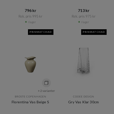
796 kr​​
713 kr​​
Rek. pris 995 kr​​
Rek. pris 975 kr​​
I lager
I lager
PRISMATCHAD
PRISMATCHAD
+ 2 varianter
BROSTE COPENHAGEN
COOEE DESIGN
Florentina Vas Beige S
Gry Vas Klar 30cm