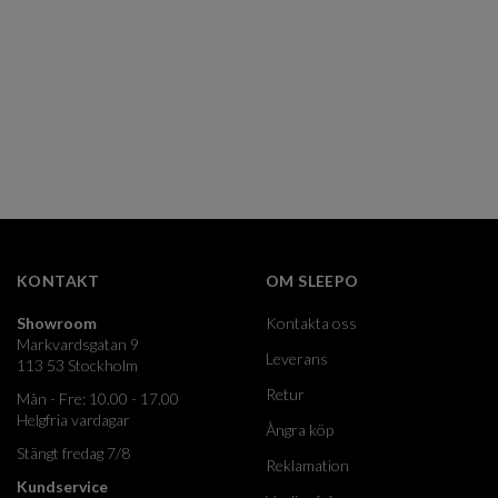
KONTAKT
OM SLEEPO
Showroom
Kontakta oss
Markvardsgatan 9
Leverans
113 53 Stockholm
Retur
Mån - Fre: 10.00 - 17.00
Helgfria vardagar
Ångra köp
Stängt fredag 7/8
Reklamation
Kundservice