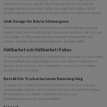
material som formar sig efter din kropp och minskar trycket på
känsliga områden som axlar, höfter och rygg. Detta hjälper till att
förbättra blodcirkulationen och minska risken för smärta och stelhet.
Unik Design för Bästa Sömnergono
Med en tryckavlastande ramsäng från oss får du inte bara optimal
komfort utan även en unik design som passar perfekt in i ditt sovrum.
Våra sängar är tillverkade med fokus på både funktionalitet och
estetik, vilket ger dig en helhetsupplevelse av hög kvalitet.
Hållbarhet och Hållbarhet i Fokus
Vi strävar efter att erbjuda tryckavlastande ramsängar av hög kvalitet
som är hållbara och miljövänliga. Genom att välja en säng från oss
investerar du inte bara i din sömnkomfort utan också i en hållbar
produkt som varar länge.
Beställ Din Tryckavlastande Ramsäng Idag
Ta steget mot en bättre sömn och investera i en tryckavlastande
ramsäng idag. Upptäck vårt sortiment och hitta den perfekta sängen
för dina behov. Vi erbjuder snabb leverans och enkel
beställningsprocess för din bekvämlighet.
Frågor?