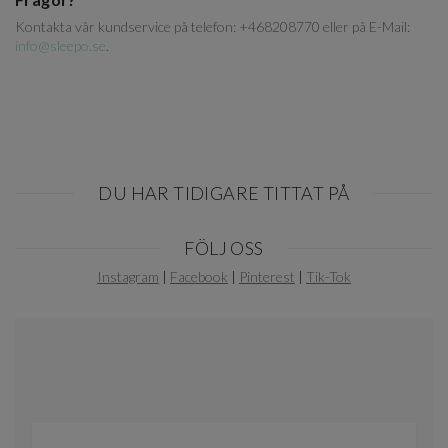
Kontakta vår kundservice på telefon: +468208770 eller på E-Mail:
info@sleepo.se
.
DU HAR TIDIGARE TITTAT PÅ
Item
FÖLJ OSS
1
of
Instagram
|
Facebook
|
Pinterest
|
Tik-Tok
0