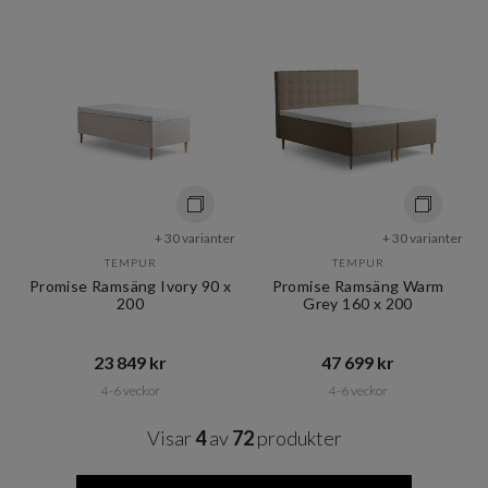
+ 30 varianter
+ 30 varianter
TEMPUR
TEMPUR
Promise Ramsäng Ivory 90 x
Promise Ramsäng Warm
200
Grey 160 x 200
23 849 kr​​
47 699 kr​​
4-6 veckor
4-6 veckor
Visar
4
av
72
produkter