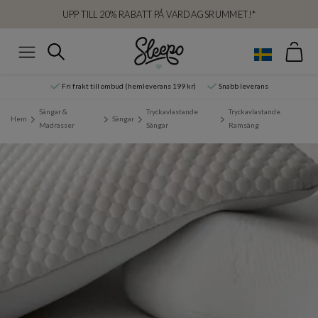
UPP TILL 20% RABATT PÅ VARDAGSRUMMET!*
Var
Sök
Meny
Fri frakt till ombud (hemleverans 199 kr)
Snabb leverans
Sängar &
Tryckavlastande
Tryckavlastande
Hem
Sängar
Madrasser
Sängar
Ramsäng