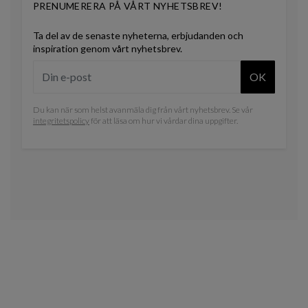
PRENUMERERA PÅ VÅRT NYHETSBREV!
Ta del av de senaste nyheterna, erbjudanden och
inspiration genom vårt nyhetsbrev.
OK
Du kan när som helst avanmäla dig från vårt nyhetsbrev. Se vår
integritetspolicy
för att läsa om hur vi vårdar dina uppgifter.