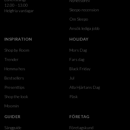
Nyhetsbrev
12.00 - 13.00
Sleepo recension
Helgfria vardagar
Om Sleepo
Ansök lediga jobb
INSPIRATION
HOLIDAY
Shop by Room
Mors Dag
Trender
Fars dag
Hemma hos
Black Friday
Bestsellers
Jul
Presenttips
Alla Hjärtans Dag
Shop the look
Påsk
Moomin
GUIDER
FÖRETAG
Sängguide
Företagskund