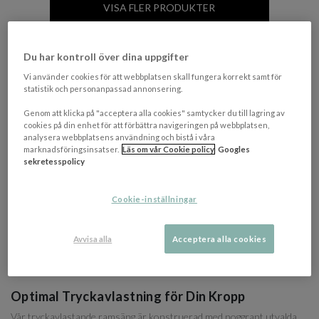
VISA FLER PRODUKTER
Du har kontroll över dina uppgifter
POPULÄRA VARUMÄRKEN
Vi använder cookies för att webbplatsen skall fungera korrekt samt för
statistik och personanpassad annonsering.
Genom att klicka på "acceptera alla cookies" samtycker du till lagring av
cookies på din enhet för att förbättra navigeringen på webbplatsen,
analysera webbplatsens användning och bistå i våra
Tempur
marknadsföringsinsatser.
Läs om vår Cookie policy
Googles
sekretesspolicy
Tryckavlastande Ramsäng för Ultimat Komfort
Cookie-inställningar
och Sömn
Letar du efter en tryckavlastande ramsäng som ger dig den ultimata
Avvisa alla
Acceptera alla cookies
komforten och stödet för en god natts sömn? Då har du kommit rätt.
Vår tryckavlastande ramsäng är designad för att ge dig en hälsosam
och bekväm sömnupplevelse varje natt.
Optimal Tryckavlastning för Din Kropp
Vår tryckavlastande ramsäng är konstruerad med noggrant utvalda