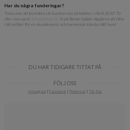
Har du några funderingar?
Tveka inte att kontakta vår kundservice på telefon: +46 8-20 87 70
eller via e-post:
info@sleepo.se
. Vi på Sleepo hjälper dig gärna att hitta
rätt möbler för en skandinavisk och harmonisk känsla i ditt hem!
DU HAR TIDIGARE TITTAT PÅ
Item
FÖLJ OSS
1
of
Instagram
|
Facebook
|
Pinterest
|
Tik-Tok
0