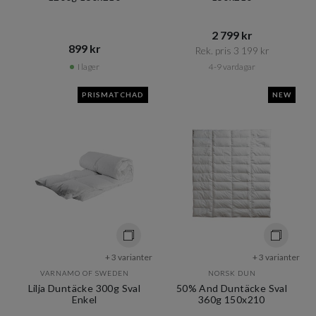
2 799 kr​​
899 kr​​
Rek. pris 3 199 kr​​
I lager
4-9 vardagar
PRISMATCHAD
NEW
+ 3 varianter
+ 3 varianter
VARNAMO OF SWEDEN
NORSK DUN
Lilja Duntäcke 300g Sval
50% And Duntäcke Sval
Enkel
360g 150x210