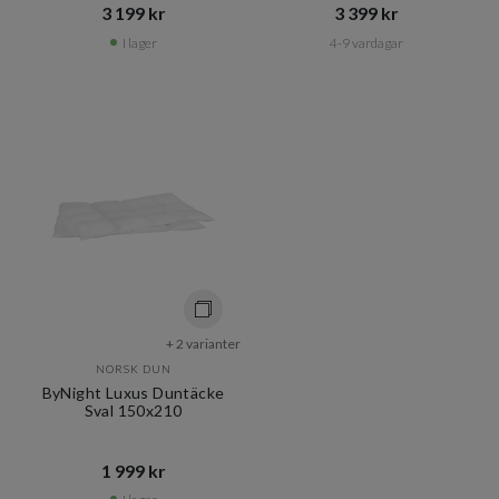
3 199 kr​​
3 399 kr​​
I lager
4-9 vardagar
+ 2 varianter
NORSK DUN
ByNight Luxus Duntäcke
Sval 150x210
1 999 kr​​