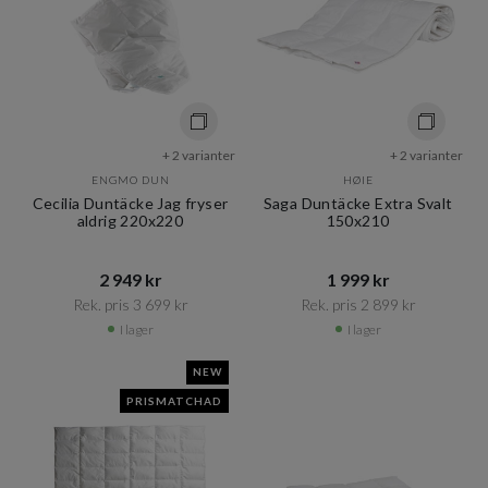
+ 2 varianter
+ 2 varianter
ENGMO DUN
HØIE
Cecilia Duntäcke Jag fryser
Saga Duntäcke Extra Svalt
aldrig 220x220
150x210
2 949 kr​​
1 999 kr​​
Rek. pris 3 699 kr​​
Rek. pris 2 899 kr​​
I lager
I lager
NEW
PRISMATCHAD