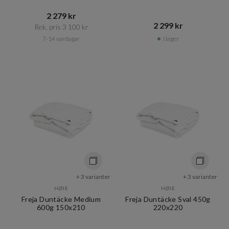
2 279 kr​​
2 299 kr​​
Rek. pris 3 100 kr​​
7-14 vardagar
I lager
+ 3 varianter
+ 3 varianter
HØIE
HØIE
Freja Duntäcke Medium
Freja Duntäcke Sval 450g
600g 150x210
220x220