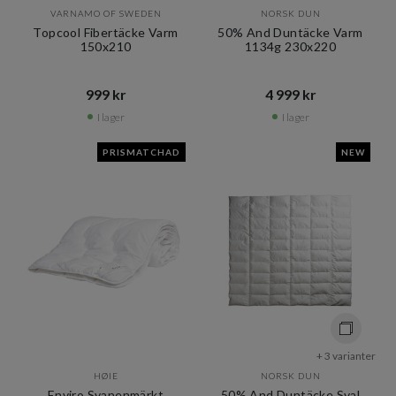
VARNAMO OF SWEDEN
NORSK DUN
Topcool Fibertäcke Varm
50% And Duntäcke Varm
150x210
1134g 230x220
999 kr​​
4 999 kr​​
I lager
I lager
PRISMATCHAD
NEW
+ 3 varianter
HØIE
NORSK DUN
Enviro Svanenmärkt
50% And Duntäcke Sval