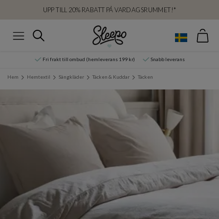
UPP TILL 20% RABATT PÅ VARDAGSRUMMET!*
Var
Sök
Meny
Fri frakt till ombud (hemleverans 199 kr)
Snabb leverans
Hem
Hemtextil
Sängkläder
Täcken & Kuddar
Täcken