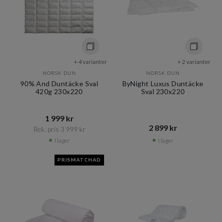
+ 4 varianter
+ 2 varianter
NORSK DUN
NORSK DUN
90% And Duntäcke Sval
ByNight Luxus Duntäcke
420g 230x220
Sval 230x220
1 999 kr​​
2 899 kr​​
Rek. pris 3 999 kr​​
I lager
I lager
PRISMATCHAD