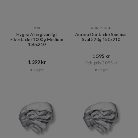
HØIE
NORSK DUN
Hygea Allergivänligt
Aurora Duntäcke Sommar
Fibertäcke 1000g Medium
Sval 320g 150x210
150x210
1 595 kr​​
1 399 kr​​
Rek. pris 2 095 kr​​
I lager
I lager