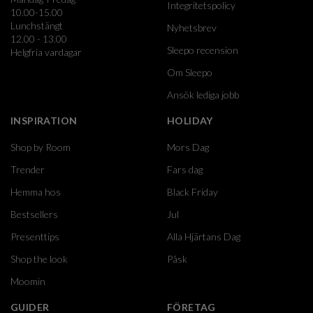
Integritetspolicy
10.00-15.00
Lunchstängt
Nyhetsbrev
12.00 - 13.00
Sleepo recension
Helgfria vardagar
Om Sleepo
Ansök lediga jobb
INSPIRATION
HOLIDAY
Shop by Room
Mors Dag
Trender
Fars dag
Hemma hos
Black Friday
Bestsellers
Jul
Presenttips
Alla Hjärtans Dag
Shop the look
Påsk
Moomin
GUIDER
FÖRETAG