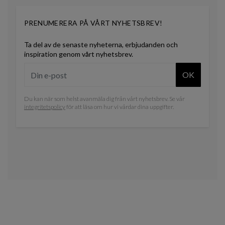
PRENUMERERA PÅ VÅRT NYHETSBREV!
Ta del av de senaste nyheterna, erbjudanden och
inspiration genom vårt nyhetsbrev.
OK
Du kan när som helst avanmäla dig från vårt nyhetsbrev. Se vår
integritetspolicy
för att läsa om hur vi vårdar dina uppgifter.