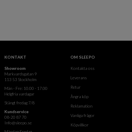
KONTAKT
OM SLEEPO
Showroom
Kontakta oss
Markvardsgatan 9
Leverans
113 53 Stockholm
Retur
Mån - Fre: 10.00 - 17.00
Helgfria vardagar
Ångra köp
Stängt fredag 7/8
Reklamation
Kundservice
Vanliga frågor
08-20 87 70
Info@sleepo.se
Köpvillkor
Måndag-Fredag