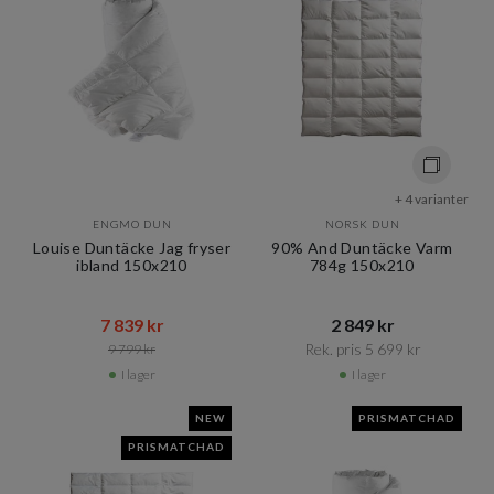
+ 4 varianter
ENGMO DUN
NORSK DUN
Louise Duntäcke Jag fryser
90% And Duntäcke Varm
ibland 150x210
784g 150x210
7 839 kr​​
2 849 kr​​
Rek. pris 5 699 kr​​
9 799 kr​​
I lager
I lager
NEW
PRISMATCHAD
PRISMATCHAD