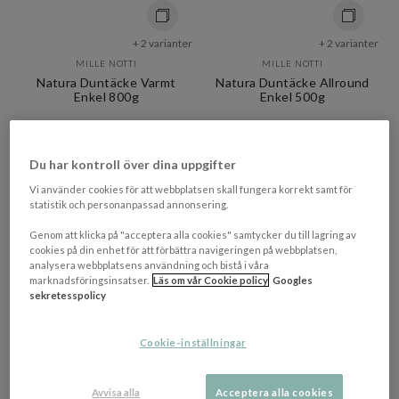
+ 2 varianter
+ 2 varianter
MILLE NOTTI
MILLE NOTTI
Natura Duntäcke Varmt
Natura Duntäcke Allround
Enkel 800g
Enkel 500g
5 950 kr​​
4 675 kr​​
Du har kontroll över dina uppgifter
Rek. pris 6 995 kr​​
Rek. pris 5 495 kr​​
I lager
I lager
Vi använder cookies för att webbplatsen skall fungera korrekt samt för
statistik och personanpassad annonsering.
Genom att klicka på "acceptera alla cookies" samtycker du till lagring av
cookies på din enhet för att förbättra navigeringen på webbplatsen,
analysera webbplatsens användning och bistå i våra
marknadsföringsinsatser.
Läs om vår Cookie policy
Googles
sekretesspolicy
Cookie-inställningar
Avvisa alla
Acceptera alla cookies