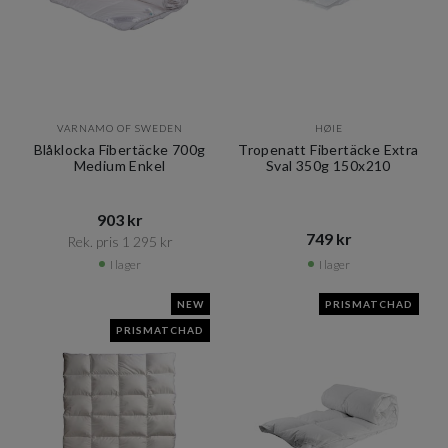
VARNAMO OF SWEDEN
HØIE
Blåklocka Fibertäcke 700g
Tropenatt Fibertäcke Extra
Medium Enkel
Sval 350g 150x210
903 kr​​
749 kr​​
Rek. pris 1 295 kr​​
I lager
I lager
NEW
PRISMATCHAD
PRISMATCHAD