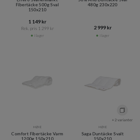
Fibertäcke 500g Sval
480g 230x220
150x210
1 149 kr​​
2 999 kr​​
Rek. pris 1 299 kr​​
I lager
I lager
+ 2 varianter
HØIE
HØIE
Comfort Fibertäcke Varm
Saga Duntäcke Svalt
1200g 150x210
150x210