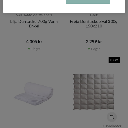
+ 3 varianter
+ 3 varianter
VARNAMO OF SWEDEN
HØIE
Lilja Duntäcke 700g Varm
Freja Duntäcke Sval 300g
Enkel
150x210
4 305 kr​​
2 299 kr​​
I lager
I lager
NEW
+ 3 varianter