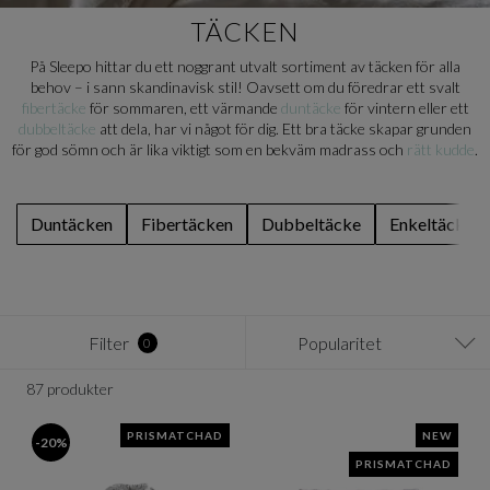
TÄCKEN
På Sleepo hittar du ett noggrant utvalt sortiment av täcken för alla
behov – i sann skandinavisk stil! Oavsett om du föredrar ett svalt
fibertäcke
för sommaren, ett värmande
duntäcke
för vintern eller ett
dubbeltäcke
att dela, har vi något för dig. Ett bra täcke skapar grunden
för god sömn och är lika viktigt som en bekväm madrass och
rätt kudde
.
Duntäcken
Fibertäcken
Dubbeltäcke
Enkeltäcke
Filter
Popularitet
0
87 produkter
PRISMATCHAD
NEW
-20%
PRISMATCHAD