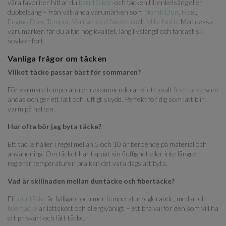
våra favoriter hittar du
barntäcken
och täcken till enkelsäng eller
dubbelsäng – från välkända varumärken som
Norsk Dun
,
Høie
,
Engmo Dun
,
Tempur
,
Varnamo of Sweden
och
Mille Notti
. Med dessa
varumärken får du alltid hög kvalitet, lång livslängd och fantastisk
sovkomfort.
Vanliga frågor om täcken
Vilket täcke passar bäst för sommaren?
För varmare temperaturer rekommenderar vi ett svalt
fibertäcke
som
andas och ger ett lätt och luftigt skydd. Perfekt för dig som lätt blir
varm på natten.
Hur ofta bör jag byta täcke?
Ett täcke håller i regel mellan 5 och 10 år beroende på material och
användning. Om täcket har tappat sin fluffighet eller inte längre
reglerar temperaturen bra kan det vara dags att byta.
Vad är skillnaden mellan duntäcke och fibertäcke?
Ett
duntäcke
är fylligare och mer temperaturreglerande, medan ett
fibertäcke
är lättskött och allergivänligt – ett bra val för den som vill ha
ett prisvärt och lätt täcke.