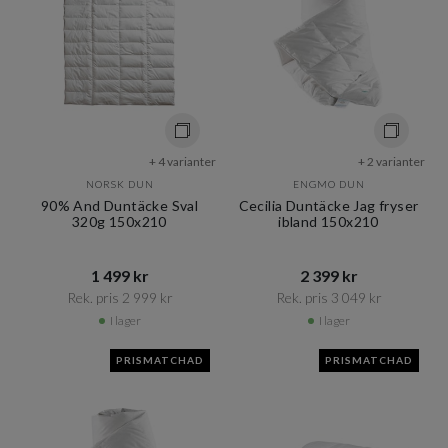
+ 4 varianter
+ 2 varianter
NORSK DUN
ENGMO DUN
90% And Duntäcke Sval
Cecilia Duntäcke Jag fryser
320g 150x210
ibland 150x210
1 499 kr​​
2 399 kr​​
Rek. pris 2 999 kr​​
Rek. pris 3 049 kr​​
I lager
I lager
PRISMATCHAD
PRISMATCHAD