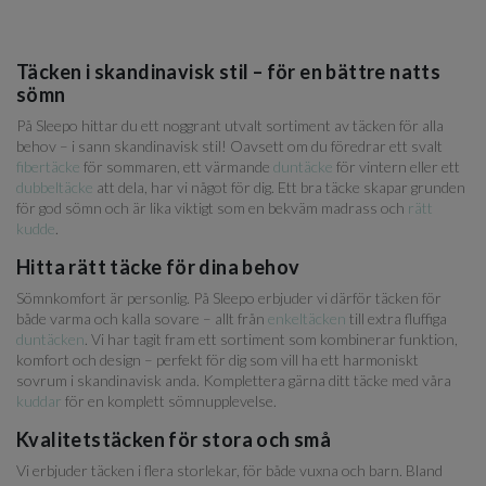
Täcken i skandinavisk stil – för en bättre natts
sömn
På Sleepo hittar du ett noggrant utvalt sortiment av täcken för alla
behov – i sann skandinavisk stil! Oavsett om du föredrar ett svalt
fibertäcke
för sommaren, ett värmande
duntäcke
för vintern eller ett
dubbeltäcke
att dela, har vi något för dig. Ett bra täcke skapar grunden
för god sömn och är lika viktigt som en bekväm madrass och
rätt
kudde
.
Hitta rätt täcke för dina behov
Sömnkomfort är personlig. På Sleepo erbjuder vi därför täcken för
både varma och kalla sovare – allt från
enkeltäcken
till extra fluffiga
duntäcken
. Vi har tagit fram ett sortiment som kombinerar funktion,
komfort och design – perfekt för dig som vill ha ett harmoniskt
sovrum i skandinavisk anda. Komplettera gärna ditt täcke med våra
kuddar
för en komplett sömnupplevelse.
Kvalitetstäcken för stora och små
Vi erbjuder täcken i flera storlekar, för både vuxna och barn. Bland