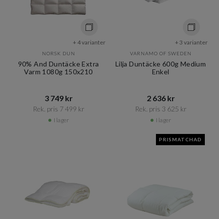
+ 4 varianter
+ 3 varianter
NORSK DUN
VARNAMO OF SWEDEN
90% And Duntäcke Extra
Lilja Duntäcke 600g Medium
Varm 1080g 150x210
Enkel
3 749 kr​​
2 636 kr​​
Rek. pris 7 499 kr​​
Rek. pris 3 625 kr​​
I lager
I lager
PRISMATCHAD