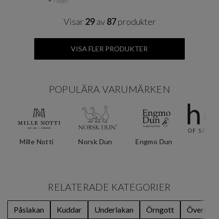
I lager
Visar
29
av
87
produkter
VISA FLER PRODUKTER
POPULÄRA VARUMÄRKEN
Mille Notti
Norsk Dun
Engmo Dun
Høi
RELATERADE KATEGORIER
Påslakan
Kuddar
Underlakan
Örngott
Överkast