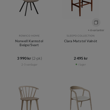
+ 6 varianter
ROWICO HOME
SLEEPO COLLECTION
Norwell Karmstol
Clara Matstol Valnöt
Beige/Svart
3 990 kr​​
(2-pk)
2 495 kr​​
2-5 vardagar
I lager