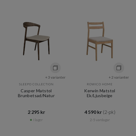
+ 3 varianter
+ 2 varianter
SLEEPO COLLECTION
ROWICO HOME
Casper Matstol
Kerwin Matstol
Brunbetsad/Natur
Ek/Ljusbeige
2 295 kr​​
4 590 kr​​
(2-pk)
I lager
2-5 vardagar