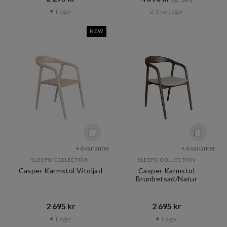
I lager
2-5 vardagar
NEW
+ 6 varianter
+ 6 varianter
SLEEPO COLLECTION
SLEEPO COLLECTION
Casper Karmstol Vitoljad
Casper Karmstol
Brunbetsad/Natur
2 695 kr​​
2 695 kr​​
I lager
I lager