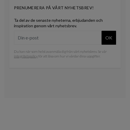
PRENUMERERA PÅ VÅRT NYHETSBREV!
Ta del av de senaste nyheterna, erbjudanden och
inspiration genom vårt nyhetsbrev.
OK
Du kan när som helst avanmäla dig från vårt nyhetsbrev. Se vår
integritetspolicy
för att läsa om hur vi vårdar dina uppgifter.