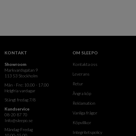
KONTAKT
OM SLEEPO
Showroom
Kontakta oss
Markvardsgatan 9
Leverans
113 53 Stockholm
Retur
Mån - Fre: 10.00 - 17.00
Helgfria vardagar
Ångra köp
Stängt fredag 7/8
Reklamation
Kundservice
Vanliga frågor
08-20 87 70
Info@sleepo.se
Köpvillkor
Måndag-Fredag
Integritetspolicy
10.00-15.00