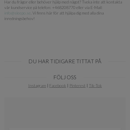
Har du frågor eller behöver hjälp med något? Tveka inte att kontakta
vår kundservice på telefon: +468208770 eller via E-Mail:
info@sleepo.se
. Vi finns här för att hjälpa dig med alla dina
inredningsbehov!
DU HAR TIDIGARE TITTAT PÅ
Item
FÖLJ OSS
1
of
Instagram
|
Facebook
|
Pinterest
|
Tik-Tok
0