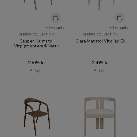
+ 6 varianter
+ 6 varianter
SLEEPO COLLECTION
SLEEPO COLLECTION
Casper Karmstol
Clara Matstol Vitoljad Ek
Vitpigmenterad/Natur
2 695 kr​​
2 495 kr​​
I lager
I lager