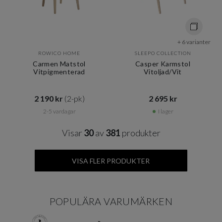
+ 6 varianter
ROWICO HOME
SLEEPO COLLECTION
Carmen Matstol
Casper Karmstol
Vitpigmenterad
Vitoljad/Vit
2 190 kr​​
(2-pk)
2 695 kr​​
2-5 vardagar
I lager
Visar
30
av
381
produkter
VISA FLER PRODUKTER
POPULÄRA VARUMÄRKEN