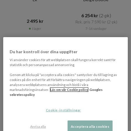
6 254 kr​​
(2-pk)
2 495 kr​​
Rek. pris 7 590 kr​​
(2-pk)
I lager
7-14 vardagar
Du har kontroll över dina uppgifter
Vi använder cookies för att webbplatsen skall fungera korrekt samt för
statistik och personanpassad annonsering.
Genom att klicka på "acceptera alla cookies" samtycker du till lagring av
cookies på din enhet för att förbättra navigeringen på webbplatsen,
analysera webbplatsens användning och bistå i våra
marknadsföringsinsatser.
Läs om vår Cookie policy
Googles
sekretesspolicy
+ 6 varianter
Cookie-inställningar
ROWICO HOME
SLEEPO COLLECTION
Kato Matstol Ek/Gråbeige
Casper Karmstol Valnöt/Vit
Avvisa alla
Acceptera alla cookies