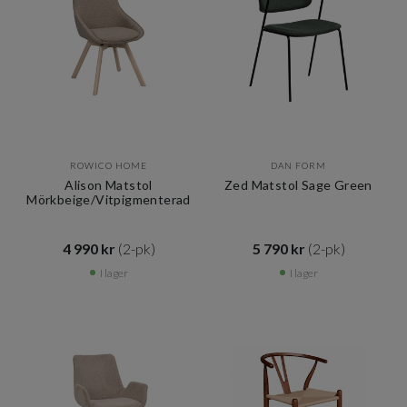
ROWICO HOME
DAN FORM
Alison Matstol
Zed Matstol Sage Green
Mörkbeige/Vitpigmenterad
4 990 kr​​
(2-pk)
5 790 kr​​
(2-pk)
I lager
I lager