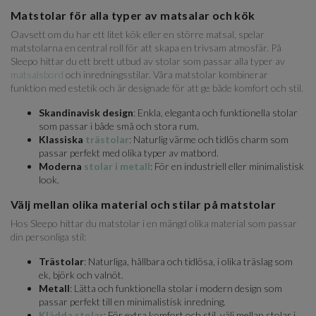
Matstolar för alla typer av matsalar och kök
Oavsett om du har ett litet kök eller en större matsal, spelar
matstolarna en central roll för att skapa en trivsam atmosfär. På
Sleepo hittar du ett brett utbud av stolar som passar alla typer av
matsalsbord
och inredningsstilar. Våra matstolar kombinerar
funktion med estetik och är designade för att ge både komfort och stil.
Skandinavisk design
: Enkla, eleganta och funktionella stolar
som passar i både små och stora rum.
Klassiska
trästolar
: Naturlig värme och tidlös charm som
passar perfekt med olika typer av matbord.
Moderna
stolar i metall
: För en industriell eller minimalistisk
look.
Välj mellan olika material och stilar på matstolar
Hos Sleepo hittar du matstolar i en mängd olika material som passar
din personliga stil:
Trästolar
: Naturliga, hållbara och tidlösa, i olika träslag som
ek, björk och valnöt.
Metall
: Lätta och funktionella stolar i modern design som
passar perfekt till en minimalistisk inredning.
Klädda stolar
: För extra komfort och stil, välj mellan stolar i