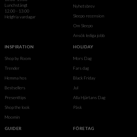
Lunchstängt
Nyhetsbrev
12.00 - 13.00
Sleepo recension
Helgfria vardagar
Om Sleepo
Ansök lediga jobb
INSPIRATION
HOLIDAY
Shop by Room
Mors Dag
Trender
Fars dag
Hemma hos
Black Friday
Bestsellers
Jul
Presenttips
Alla Hjärtans Dag
Shop the look
Påsk
Moomin
GUIDER
FÖRETAG