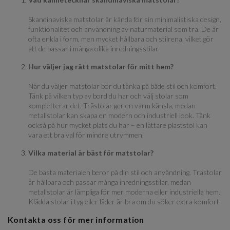
Skandinaviska matstolar är kända för sin minimalistiska design,
funktionalitet och användning av naturmaterial som trä. De är
ofta enkla i form, men mycket hållbara och stilrena, vilket gör
att de passar i många olika inredningsstilar.
Hur väljer jag rätt matstolar för mitt hem?
När du väljer matstolar bör du tänka på både stil och komfort.
Tänk på vilken typ av bord du har och välj stolar som
kompletterar det. Trästolar ger en varm känsla, medan
metallstolar kan skapa en modern och industriell look. Tänk
också på hur mycket plats du har – en lättare plaststol kan
vara ett bra val för mindre utrymmen.
Vilka material är bäst för matstolar?
De bästa materialen beror på din stil och användning. Trästolar
är hållbara och passar många inredningsstilar, medan
metallstolar är lämpliga för mer moderna eller industriella hem.
Klädda stolar i tyg eller läder är bra om du söker extra komfort.
Kontakta oss för mer information