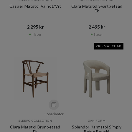
Casper Matstol Valnöt/Vit
Clara Matstol Svartbetsad
Ek
2 295 kr​​
2 495 kr​​
I lager
I lager
PRISMATCHAD
+ 6 varianter
SLEEPO COLLECTION
DAN FORM
Clara Matstol Brunbetsad
Splendor Karmstol Simply
Ek
Beige Bouclé