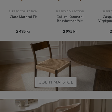
SLEEPO COLLECTION
SLEEPO COLLECTION
SLEEP
Clara Matstol Ek
Callum Karmstol
Casp
Brunbetsad/Vit
Vitpigm
2 495 kr​​
2 995 kr​​
2
Item
1
of
12
COLIN MATSTOL