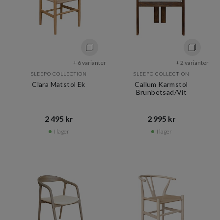
+ 6 varianter
+ 2 varianter
SLEEPO COLLECTION
SLEEPO COLLECTION
Clara Matstol Ek
Callum Karmstol
Brunbetsad/Vit
2 495 kr​​
2 995 kr​​
I lager
I lager