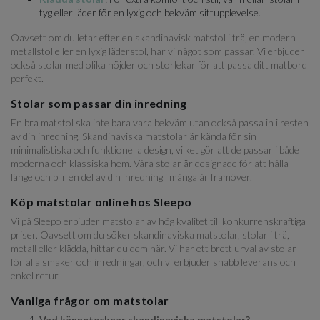
tyg eller läder för en lyxig och bekväm sittupplevelse.
Oavsett om du letar efter en skandinavisk matstol i trä, en modern
metallstol eller en lyxig läderstol, har vi något som passar. Vi erbjuder
också stolar med olika höjder och storlekar för att passa ditt matbord
perfekt.
Stolar som passar din inredning
En bra matstol ska inte bara vara bekväm utan också passa in i resten
av din inredning. Skandinaviska matstolar är kända för sin
minimalistiska och funktionella design, vilket gör att de passar i både
moderna och klassiska hem. Våra stolar är designade för att hålla
länge och blir en del av din inredning i många år framöver.
Köp matstolar online hos Sleepo
Vi på Sleepo erbjuder matstolar av hög kvalitet till konkurrenskraftiga
priser. Oavsett om du söker skandinaviska matstolar, stolar i trä,
metall eller klädda, hittar du dem här. Vi har ett brett urval av stolar
för alla smaker och inredningar, och vi erbjuder snabb leverans och
enkel retur.
Vanliga frågor om matstolar
Vad kännetecknar skandinaviska matstolar?