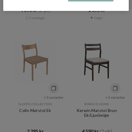
4 390 kr​​
(2-pk)
2 695 kr​​
2-5 vardagar
I lager
+ 3 varianter
+ 2 varianter
SLEEPO COLLECTION
ROWICO HOME
Colin Matstol Ek
Kerwin Matstol Brun
Ek/Ljusbeige
2 295 kr​​
4 590 kr​​
(2-pk)