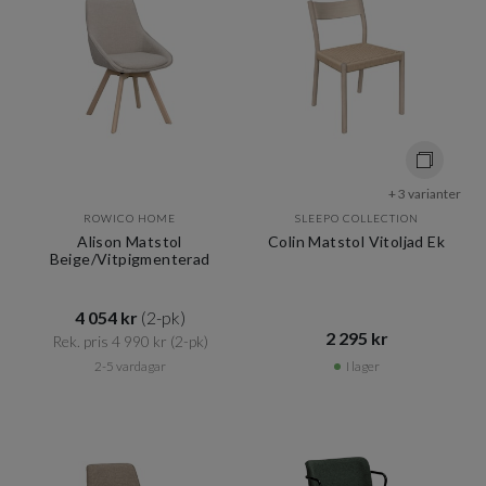
+ 3 varianter
ROWICO HOME
SLEEPO COLLECTION
Alison Matstol
Colin Matstol Vitoljad Ek
Beige/Vitpigmenterad
4 054 kr​​
(2-pk)
2 295 kr​​
Rek. pris 4 990 kr​​
(2-pk)
2-5 vardagar
I lager