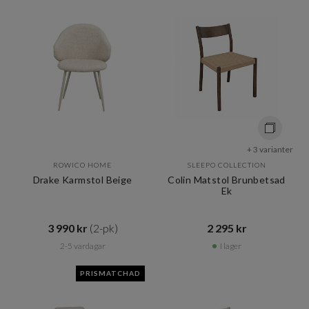
+ 3 varianter
ROWICO HOME
SLEEPO COLLECTION
Drake Karmstol Beige
Colin Matstol Brunbetsad
Ek
3 990 kr​​
(2-pk)
2 295 kr​​
2-5 vardagar
I lager
PRISMATCHAD