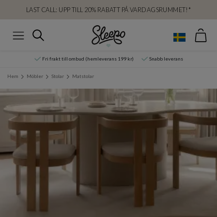
LAST CALL: UPP TILL 20% RABATT PÅ VARDAGSRUMMET!*
Var
Sök
Meny
Fri frakt till ombud (hemleverans 199 kr)
Snabb leverans
Hem
Möbler
Stolar
Matstolar