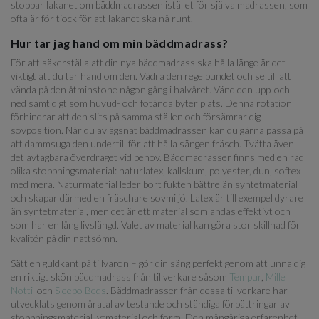
stoppar lakanet om bäddmadrassen istället för själva madrassen, som
ofta är för tjock för att lakanet ska nå runt.
Hur tar jag hand om min bäddmadrass?
För att säkerställa att din nya bäddmadrass ska hålla länge är det
viktigt att du tar hand om den. Vädra den regelbundet och se till att
vända på den åtminstone någon gång i halvåret. Vänd den upp-och-
ned samtidigt som huvud- och fotända byter plats. Denna rotation
förhindrar att den slits på samma ställen och försämrar dig
sovposition. När du avlägsnat bäddmadrassen kan du gärna passa på
att dammsuga den undertill för att hålla sängen fräsch. Tvätta även
det avtagbara överdraget vid behov. Bäddmadrasser finns med en rad
olika stoppningsmaterial: naturlatex, kallskum, polyester, dun, softex
med mera. Naturmaterial leder bort fukten bättre än syntetmaterial
och skapar därmed en fräschare sovmiljö. Latex är till exempel dyrare
än syntetmaterial, men det är ett material som andas effektivt och
som har en lång livslängd. Valet av material kan göra stor skillnad för
kvalitén på din nattsömn.
Sätt en guldkant på tillvaron – gör din säng perfekt genom att unna dig
en riktigt skön bäddmadrass från tillverkare såsom
Tempur
,
Mille
Notti
och
Sleepo Beds
. Bäddmadrasser från dessa tillverkare har
utvecklats genom åratal av testande och ständiga förbättringar av
stoppningsmaterial, ytmaterial och form. Den mångåriga erfarenhet