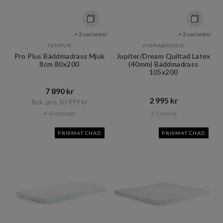
+ 2 varianter
+ 3 varianter
TEMPUR
KINNABÄDDEN
Pro Plus Bäddmadrass Mjuk
Jupiter/Dream Quiltad Latex
8cm 80x200
(40mm) Bäddmadrass
105x200
7 890 kr​​
2 995 kr​​
Rek. pris 10 999 kr​​
4-9 vardagar
3-5 veckor
PRISMATCHAD
PRISMATCHAD