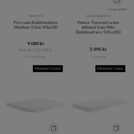
+ 2 varianter
TEMPUR
KINNABÄDDEN
Pro Luxe Bäddmadrass
Venus Trensad Latex
Medium 10cm 90x200
(60mm) Sum/Win
Bäddmadrass 105x200
9 080 kr​​
5 095 kr​​
Rek. pris 12 499 kr​​
4-9 vardagar
3-5 veckor
PRISMATCHAD
PRISMATCHAD