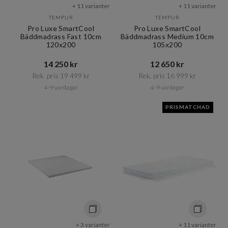
+ 11 varianter
+ 11 varianter
TEMPUR
TEMPUR
Pro Luxe SmartCool
Pro Luxe SmartCool
Bäddmadrass Fast 10cm
Bäddmadrass Medium 10cm
120x200
105x200
14 250 kr​​
12 650 kr​​
Rek. pris 19 499 kr​​
Rek. pris 16 999 kr​​
4-9 vardagar
4-9 vardagar
PRISMATCHAD
+ 3 varianter
+ 11 varianter