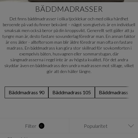
BÄDDMADRASSER
Det finns bäddmadrasser i olika tjocklekar och med olika hårdhet
beroende på vad du finner bekvämt – något som givetvis är en individuell
smaksak men också beror på din kroppsvikt. Generellt sett gäller att ju
tyngre man är, desto fastare sovunderlag föredrar man. En annan faktor
är ens ålder - allteftersom man blir äldre föredrar man ofta en fastare
madrass. En bäddmadrass kan göra stor skillnad för sovkomforten i
exempelvis båten, husvagnen eller sommarstugan, där
sängmadrasserna i regel inte är av högsta kvalitet. För det andra
skyddar även en bäddmadrass den undra madrassen mot slitage, vilket
gör att den håller längre.
Bäddmadrass 90
Bäddmadrass 105
Bäddmadrass 120
Filter
Popularitet
0