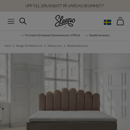
UPP TILL 20% RABATT PÅ VARDAGSRUMMET!*
Var
Sök
Meny
Fri frakt till ombud (hemleverans 199 kr)
Snabb leverans
Hem
Sängar & Madrasser
Madrasser
Bäddmadrasser