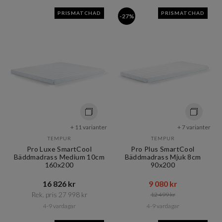
PRISMATCHAD
PRISMATCHAD
-27%
+ 11 varianter
+ 7 varianter
TEMPUR
TEMPUR
Pro Luxe SmartCool
Pro Plus SmartCool
Bäddmadrass Medium 10cm
Bäddmadrass Mjuk 8cm
160x200
90x200
16 826 kr​​
9 080 kr​​
Rek. pris 27 998 kr​​
12 499 kr​​
4-9 vardagar
4-9 vardagar