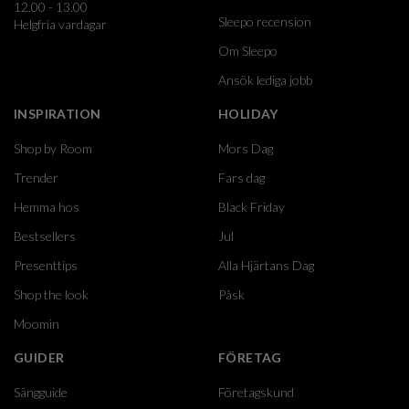
12.00 - 13.00
Sleepo recension
Helgfria vardagar
Om Sleepo
Ansök lediga jobb
INSPIRATION
HOLIDAY
Shop by Room
Mors Dag
Trender
Fars dag
Hemma hos
Black Friday
Bestsellers
Jul
Presenttips
Alla Hjärtans Dag
Shop the look
Påsk
Moomin
GUIDER
FÖRETAG
Sängguide
Företagskund