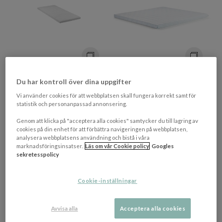
+ 3 varianter
+ 7 varianter
Du har kontroll över dina uppgifter
KINNABÄDDEN
TEMPUR
Jupiter/Dream Quiltad Latex
Pro Plus SmartCool
Vi använder cookies för att webbplatsen skall fungera korrekt samt för
(40mm) Bäddmadrass
Bäddmadrass Medium 8cm
statistik och personanpassad annonsering.
120x200
120x200
Genom att klicka på "acceptera alla cookies" samtycker du till lagring av
13 030 kr​​
cookies på din enhet för att förbättra navigeringen på webbplatsen,
3 495 kr​​
analysera webbplatsens användning och bistå i våra
Rek. pris 17 999 kr​​
marknadsföringsinsatser.
Läs om vår Cookie policy
Googles
3-5 veckor
4-9 vardagar
sekretesspolicy
Cookie-inställningar
Avvisa alla
Acceptera alla cookies