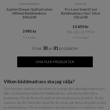
KINNABÄDDEN
TEMPUR
Jupiter/Dream Quiltad Latex
Pro Luxe SmartCool
(40mm) Bäddmadrass
Bäddmadrass Fast 10cm
140x200
105x200
12 650 kr​​
3 995 kr​​
Rek. pris 16 999 kr​​
3-5 veckor
4-9 vardagar
Visar
30
av
81
produkter
VISA FLER PRODUKTER
Vilken bäddmadrass ska jag välja?
Den tunnare madrass som placeras ovanpå den egentliga madrassen
eller resårbottnen kallas för bäddmadrass, och denna fyller flera
funktioner. För de första förbättrar den madrassens komfort. Är din
madrass lite för hård eller mjuk för din smak, går detta att justera med
en bäddmadrass. På så vis behöver du inte köpa en ny madrass varje