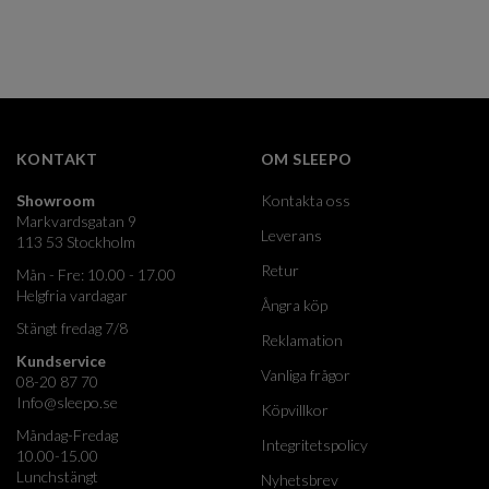
KONTAKT
OM SLEEPO
Showroom
Kontakta oss
Markvardsgatan 9
Leverans
113 53 Stockholm
Retur
Mån - Fre: 10.00 - 17.00
Helgfria vardagar
Ångra köp
Stängt fredag 7/8
Reklamation
Kundservice
Vanliga frågor
08-20 87 70
Info@sleepo.se
Köpvillkor
Måndag-Fredag
Integritetspolicy
10.00-15.00
Lunchstängt
Nyhetsbrev