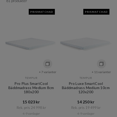
81 produkter
PRISMATCHAD
PRISMATCHAD
+ 7 varianter
+ 11 varianter
TEMPUR
TEMPUR
Pro Plus SmartCool
Pro Luxe SmartCool
Bäddmadrass Medium 8cm
Bäddmadrass Medium 10cm
180x200
120x200
15 023 kr​​
14 250 kr​​
Rek. pris 24 998 kr​​
Rek. pris 19 499 kr​​
4-9 vardagar
4-9 vardagar