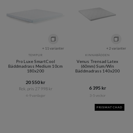
+ 11 varianter
+ 2 varianter
TEMPUR
KINNABÄDDEN
Pro Luxe SmartCool
Venus Trensad Latex
Bäddmadrass Medium 10cm
(60mm) Sum/Win
180x200
Bäddmadrass 140x200
20 550 kr​​
6 395 kr​​
Rek. pris 27 998 kr​​
4-9 vardagar
3-5 veckor
PRISMATCHAD