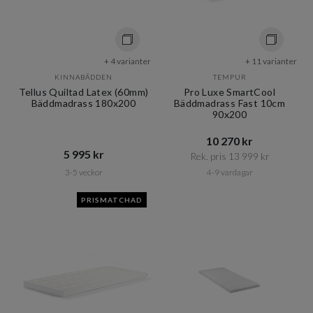
+ 4 varianter
+ 11 varianter
KINNABÄDDEN
TEMPUR
Tellus Quiltad Latex (60mm)
Pro Luxe SmartCool
Bäddmadrass 180x200
Bäddmadrass Fast 10cm
90x200
10 270 kr​​
5 995 kr​​
Rek. pris 13 999 kr​​
3-5 veckor
4-9 vardagar
PRISMATCHAD