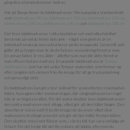
gång dina sömnpreferenser ändras.
Här på Sleepo finner du bäddmadrasser i flera populära standardmått
som
bäddmadrass 90 cm
,
bäddmadrass 105 cm
,
bäddmadrass 120 cm
,
bäddmadrass 140 cm
,
bäddmadrass 160 cm
och
bäddmadrass 180 cm.
Det finns bäddmadrasser i olika tjocklekar och med olika hårdhet
beroende på vad du finner bekvämt – något som givetvis är en
individuell smaksak men också beror på din kroppsvikt. Generellt sett
gäller att ju tyngre man är, desto fastare sovunderlag föredrar man.
En annan faktor är ens ålder - allteftersom man blir äldre föredrar
man ofta en fastare madrass. En populär bäddmadrass är
Tempur
bäddmadrass
som har det unika Tempur-materialet, som formar sig
efter tyngden och värmen från din kropp, för att ge tryckavlastning
och personligt stöd.
En bäddmadrass kan göra stor skillnad för sovkomforten i exempelvis
båten, husvagnen eller sommarstugan, där sängmadrasserna i regel
inte är av högsta kvalitet. För det andra skyddar även bäddmadrassen
den undra madrassen mot slitage, vilket gör att den håller längre. Den
absorberar också svett från din kropp när du sover vilket ökar
madrassens livslängd avsevärt och gör att den håller formen bättre.
Den skyddar också mot fläckar som, i värsta fall, kan vara omöjliga att
få bort. För det tredje blir det lite enklare att bädda, eftersom du