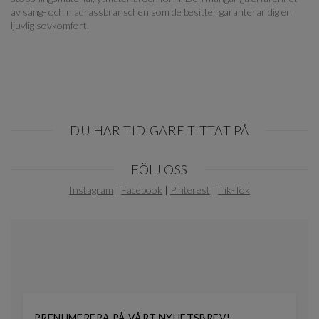
av säng- och madrassbranschen som de besitter garanterar dig en
ljuvlig sovkomfort.
DU HAR TIDIGARE TITTAT PÅ
Item
FÖLJ OSS
1
of
Instagram
|
Facebook
|
Pinterest
|
Tik-Tok
0
PRENUMERERA PÅ VÅRT NYHETSBREV!