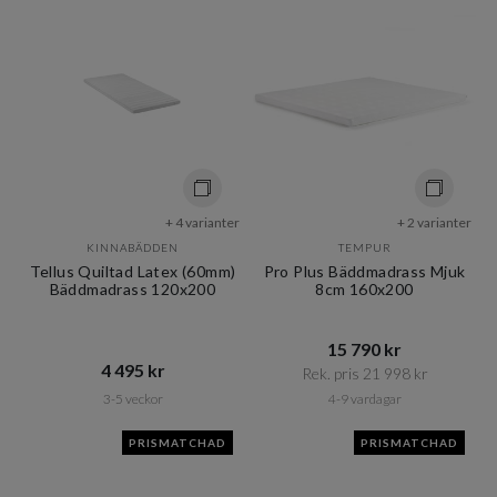
+ 4 varianter
+ 2 varianter
KINNABÄDDEN
TEMPUR
Tellus Quiltad Latex (60mm)
Pro Plus Bäddmadrass Mjuk
Bäddmadrass 120x200
8cm 160x200
15 790 kr​​
4 495 kr​​
Rek. pris 21 998 kr​​
3-5 veckor
4-9 vardagar
PRISMATCHAD
PRISMATCHAD