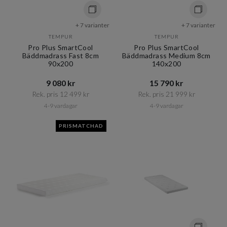
+ 7 varianter
+ 7 varianter
TEMPUR
TEMPUR
Pro Plus SmartCool
Pro Plus SmartCool
Bäddmadrass Fast 8cm
Bäddmadrass Medium 8cm
90x200
140x200
9 080 kr​​
15 790 kr​​
Rek. pris 12 499 kr​​
Rek. pris 21 999 kr​​
4-9 vardagar
4-9 vardagar
PRISMATCHAD