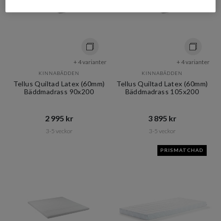
+ 4 varianter
+ 4 varianter
KINNABÄDDEN
KINNABÄDDEN
Tellus Quiltad Latex (60mm)
Tellus Quiltad Latex (60mm)
Bäddmadrass 90x200
Bäddmadrass 105x200
2 995 kr​​
3 895 kr​​
3-5 veckor
3-5 veckor
PRISMATCHAD