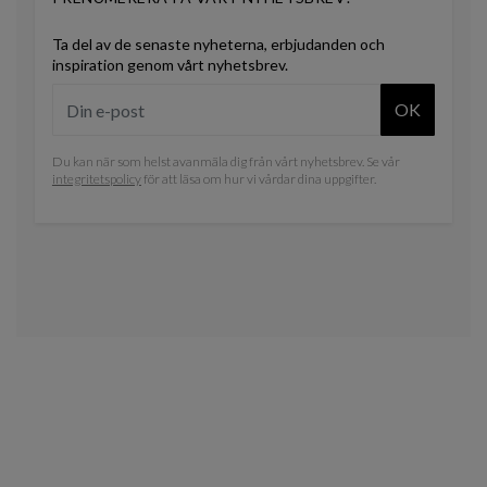
Ta del av de senaste nyheterna, erbjudanden och
inspiration genom vårt nyhetsbrev.
OK
Du kan när som helst avanmäla dig från vårt nyhetsbrev. Se vår
integritetspolicy
för att läsa om hur vi vårdar dina uppgifter.