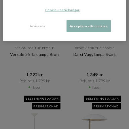
Cookie-inställningar
Avvisa alla
Acceptera alla cookies
DESIGN FOR THE PEOPLE
DESIGN FOR THE PEOPLE
Versale 35 Taklampa Brun
Darci Vägglampa Svart
1 222 kr​​
1 349 kr​​
Rek. pris 1 799 kr​​
Rek. pris 1 799 kr​​
I lager
I lager
BELYSNINGSDAGAR
BELYSNINGSDAGAR
PRISMATCHAD
PRISMATCHAD