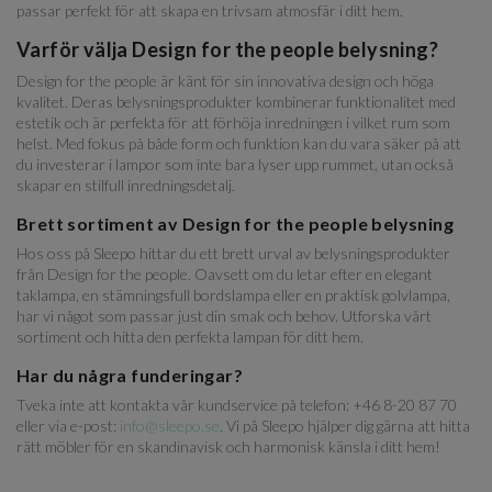
passar perfekt för att skapa en trivsam atmosfär i ditt hem.
Varför välja Design for the people belysning?
Design for the people är känt för sin innovativa design och höga
kvalitet. Deras belysningsprodukter kombinerar funktionalitet med
estetik och är perfekta för att förhöja inredningen i vilket rum som
helst. Med fokus på både form och funktion kan du vara säker på att
du investerar i lampor som inte bara lyser upp rummet, utan också
skapar en stilfull inredningsdetalj.
Brett sortiment av Design for the people belysning
Hos oss på Sleepo hittar du ett brett urval av belysningsprodukter
från Design for the people. Oavsett om du letar efter en elegant
taklampa, en stämningsfull bordslampa eller en praktisk golvlampa,
har vi något som passar just din smak och behov. Utforska vårt
sortiment och hitta den perfekta lampan för ditt hem.
Har du några funderingar?
Tveka inte att kontakta vår kundservice på telefon: +46 8-20 87 70
eller via e-post:
info@sleepo.se
. Vi på Sleepo hjälper dig gärna att hitta
rätt möbler för en skandinavisk och harmonisk känsla i ditt hem!