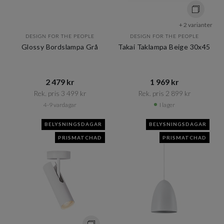
+ 2 varianter
DESIGN FOR THE PEOPLE
DESIGN FOR THE PEOPLE
Glossy Bordslampa Grå
Takai Taklampa Beige 30x45
2 479 kr​​
1 969 kr​​
Rek. pris 3 499 kr​​
Rek. pris 2 899 kr​​
4-9 vardagar
I lager
BELYSNINGSDAGAR
BELYSNINGSDAGAR
PRISMATCHAD
PRISMATCHAD