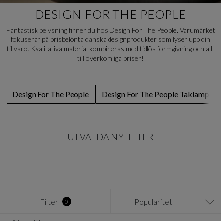
DESIGN FOR THE PEOPLE
Fantastisk belysning finner du hos Design For The People. Varumärket
fokuserar på prisbelönta danska designprodukter som lyser upp din
tillvaro. Kvalitativa material kombineras med tidlös formgivning och allt
till överkomliga priser!
Design For The People
Design For The People Taklampa
UTVALDA NYHETER
Item
1
of
0
Filter
Popularitet
0