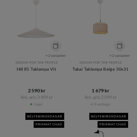
+ 2 varianter
+ 2 varianter
DESIGN FOR THE PEOPLE
DESIGN FOR THE PEOPLE
Hill 85 Taklampa Vit
Takai Taklampa Beige 30x31
2 590 kr​​
1 679 kr​​
Rek. pris 3 499 kr​​
Rek. pris 2 099 kr​​
I lager
4-9 vardagar
BELYSNINGSDAGAR
BELYSNINGSDAGAR
PRISMATCHAD
PRISMATCHAD