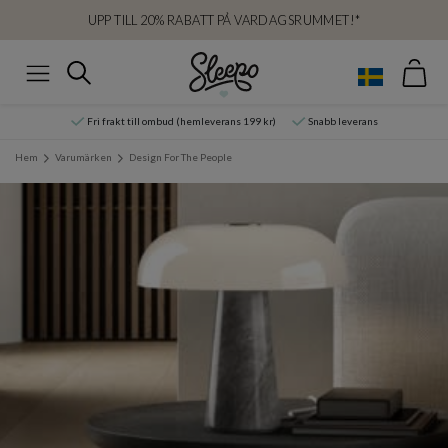
UPP TILL 20% RABATT PÅ VARDAGSRUMMET!*
Var
Sök
Meny
Fri frakt till ombud (hemleverans 199 kr)
Snabb leverans
Hem
Varumärken
Design For The People