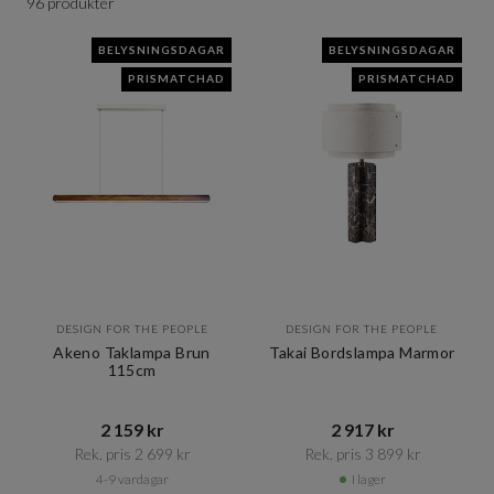
96 produkter
BELYSNINGSDAGAR
BELYSNINGSDAGAR
PRISMATCHAD
PRISMATCHAD
DESIGN FOR THE PEOPLE
DESIGN FOR THE PEOPLE
Akeno Taklampa Brun
Takai Bordslampa Marmor
115cm
2 159 kr​​
2 917 kr​​
Rek. pris 2 699 kr​​
Rek. pris 3 899 kr​​
4-9 vardagar
I lager