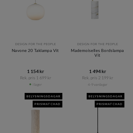
DESIGN FOR THE PEOPLE
DESIGN FOR THE PEOPLE
Navone 20 Taklampa Vit
Mademoiselles Bordslampa
Vit
1 154 kr​​
1 494 kr​​
Rek. pris 1 699 kr​​
Rek. pris 2 199 kr​​
I lager
4-9 vardagar
BELYSNINGSDAGAR
BELYSNINGSDAGAR
PRISMATCHAD
PRISMATCHAD