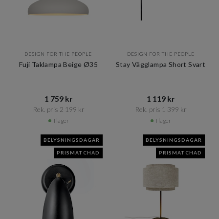
DESIGN FOR THE PEOPLE
DESIGN FOR THE PEOPLE
Fuji Taklampa Beige Ø35
Stay Vägglampa Short Svart
1 759 kr​​
1 119 kr​​
Rek. pris 2 199 kr​​
Rek. pris 1 399 kr​​
I lager
I lager
BELYSNINGSDAGAR
BELYSNINGSDAGAR
PRISMATCHAD
PRISMATCHAD