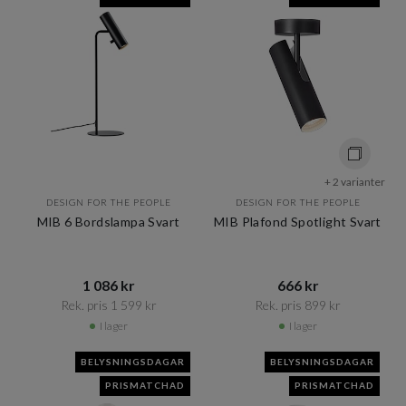
+ 2 varianter
DESIGN FOR THE PEOPLE
DESIGN FOR THE PEOPLE
MIB 6 Bordslampa Svart
MIB Plafond Spotlight Svart
1 086 kr​​
666 kr​​
Rek. pris 1 599 kr​​
Rek. pris 899 kr​​
I lager
I lager
BELYSNINGSDAGAR
BELYSNINGSDAGAR
PRISMATCHAD
PRISMATCHAD