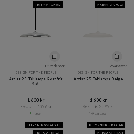
PRISMATCHAD
PRISMATCHAD
+ 2 varianter
+ 2 varianter
DESIGN FOR THE PEOPLE
DESIGN FOR THE PEOPLE
Artist 25 Taklampa Rostfrit
Artist 25 Taklampa Beige
Stål
1 630 kr​​
1 630 kr​​
Rek. pris 2 399 kr​​
Rek. pris 2 399 kr​​
I lager
4-9 vardagar
BELYSNINGSDAGAR
BELYSNINGSDAGAR
PRISMATCHAD
PRISMATCHAD