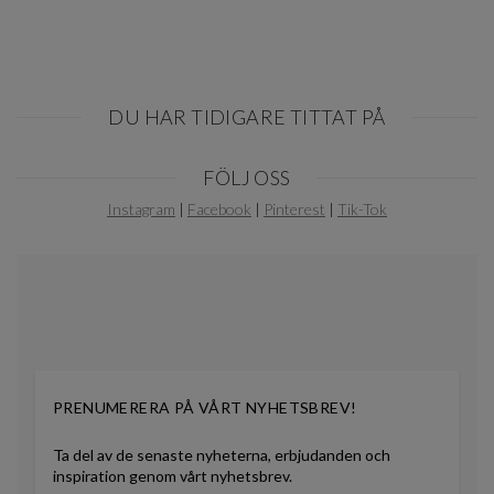
DU HAR TIDIGARE TITTAT PÅ
Item
FÖLJ OSS
1
of
Instagram
|
Facebook
|
Pinterest
|
Tik-Tok
0
PRENUMERERA PÅ VÅRT NYHETSBREV!
Ta del av de senaste nyheterna, erbjudanden och
inspiration genom vårt nyhetsbrev.