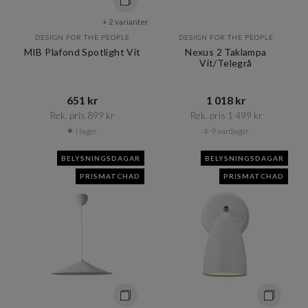
+ 2 varianter
DESIGN FOR THE PEOPLE
DESIGN FOR THE PEOPLE
MIB Plafond Spotlight Vit
Nexus 2 Taklampa
Vit/Telegrå
651 kr​​
1 018 kr​​
Rek. pris 899 kr​​
Rek. pris 1 499 kr​​
I lager
4-9 vardagar
BELYSNINGSDAGAR
BELYSNINGSDAGAR
PRISMATCHAD
PRISMATCHAD