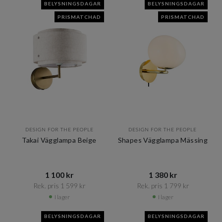
BELYSNINGSDAGAR
BELYSNINGSDAGAR
PRISMATCHAD
PRISMATCHAD
DESIGN FOR THE PEOPLE
DESIGN FOR THE PEOPLE
Takai Vägglampa Beige
Shapes Vägglampa Mässing
1 100 kr​​
1 380 kr​​
Rek. pris 1 599 kr​​
Rek. pris 1 799 kr​​
I lager
I lager
BELYSNINGSDAGAR
BELYSNINGSDAGAR