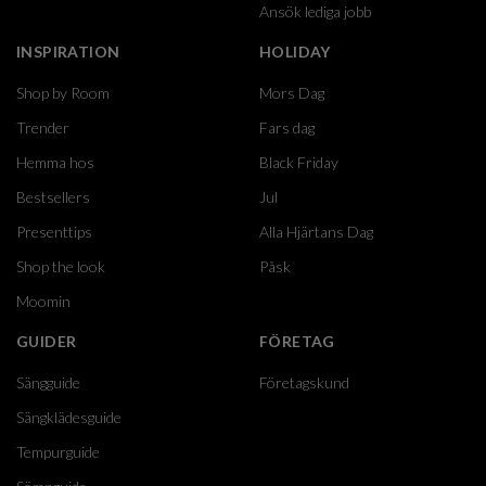
Ansök lediga jobb
INSPIRATION
HOLIDAY
Shop by Room
Mors Dag
Trender
Fars dag
Hemma hos
Black Friday
Bestsellers
Jul
Presenttips
Alla Hjärtans Dag
Shop the look
Påsk
Moomin
GUIDER
FÖRETAG
Sängguide
Företagskund
Sängklädesguide
Tempurguide