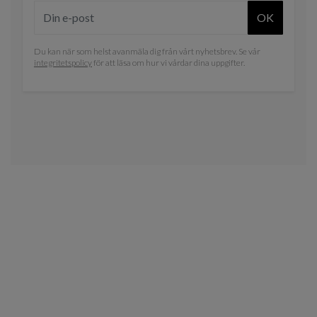
OK
Du kan när som helst avanmäla dig från vårt nyhetsbrev. Se vår
integritetspolicy
för att läsa om hur vi vårdar dina uppgifter.