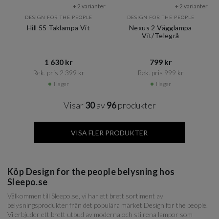
+ 2 varianter
+ 2 varianter
DESIGN FOR THE PEOPLE
DESIGN FOR THE PEOPLE
Hill 55 Taklampa Vit
Nexus 2 Vägglampa
Vit/Telegrå
1 630 kr​​
799 kr​​
Rek. pris 2 399 kr​​
Rek. pris 999 kr​​
I lager
I lager
Visar
30
av
96
produkter
VISA FLER PRODUKTER
Köp Design for the people belysning hos
Sleepo.se
Välkommen till Sleepo.se, vi har ett brett sortiment av
belysningsprodukter från det populära märket Design for the people.
Vi erbjuder ett brett utbud av moderna och stilrena lampor som