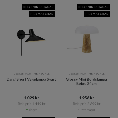
BELYSNINGSDAGAR
BELYSNINGSDAGAR
PRISMATCHAD
PRISMATCHAD
DESIGN FOR THE PEOPLE
DESIGN FOR THE PEOPLE
Darci Short Vägglampa Svart
Glossy Mini Bordslampa
Beige 24cm
1 029 kr​​
1 956 kr​​
Rek. pris 1 449 kr​​
Rek. pris 2 699 kr​​
I lager
4-9 vardagar