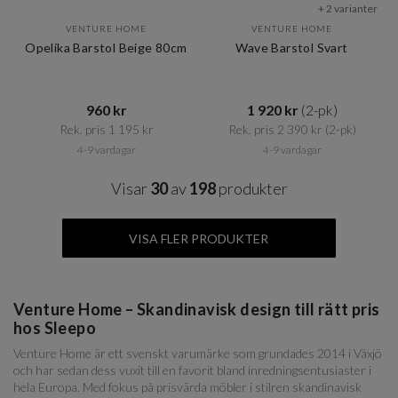
+ 2 varianter
VENTURE HOME
VENTURE HOME
Opelika Barstol Beige 80cm
Wave Barstol Svart
960 kr​​
1 920 kr​​
(2-pk)
Rek. pris 1 195 kr​​
Rek. pris 2 390 kr​​
(2-pk)
4-9 vardagar
4-9 vardagar
Visar
30
av
198
produkter
VISA FLER PRODUKTER
Venture Home – Skandinavisk design till rätt pris
hos Sleepo
Venture Home är ett svenskt varumärke som grundades 2014 i Växjö
och har sedan dess vuxit till en favorit bland inredningsentusiaster i
hela Europa. Med fokus på prisvärda möbler i stilren skandinavisk