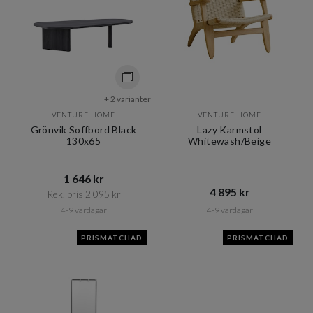
+ 2 varianter
VENTURE HOME
VENTURE HOME
Grönvik Soffbord Black
Lazy Karmstol
130x65
Whitewash/Beige
1 646 kr​​
4 895 kr​​
Rek. pris 2 095 kr​​
4-9 vardagar
4-9 vardagar
PRISMATCHAD
PRISMATCHAD