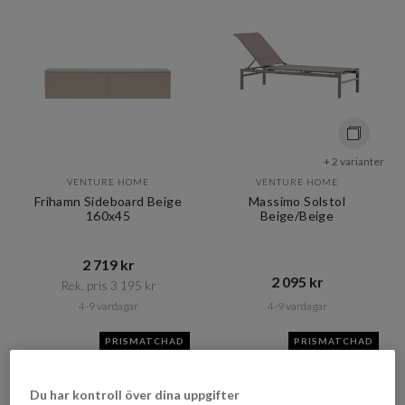
+ 2 varianter
VENTURE HOME
VENTURE HOME
Frihamn Sideboard Beige
Massimo Solstol
160x45
Beige/Beige
2 719 kr​​
2 095 kr​​
Rek. pris 3 195 kr​​
4-9 vardagar
4-9 vardagar
PRISMATCHAD
PRISMATCHAD
Du har kontroll över dina uppgifter