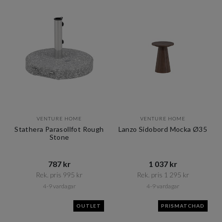
VENTURE HOME
VENTURE HOME
Stathera Parasollfot Rough
Lanzo Sidobord Mocka Ø35
Stone
787 kr​​
1 037 kr​​
Rek. pris 995 kr​​
Rek. pris 1 295 kr​​
4-9 vardagar
4-9 vardagar
OUTLET
PRISMATCHAD