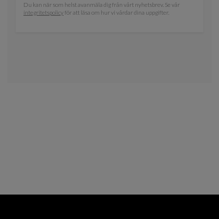
Du kan när som helst avanmäla dig från vårt nyhetsbrev. Se vår
integritetspolicy
för att läsa om hur vi vårdar dina uppgifter.