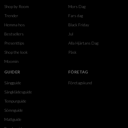
Shop by Room
Mors Dag
Trender
Fars dag
Hemma hos
Black Friday
Bestsellers
Jul
Presenttips
Alla Hjärtans Dag
Shop the look
Påsk
Moomin
GUIDER
FÖRETAG
Sängguide
Företagskund
Sängklädesguide
Tempurguide
Sömnguide
Mattguide