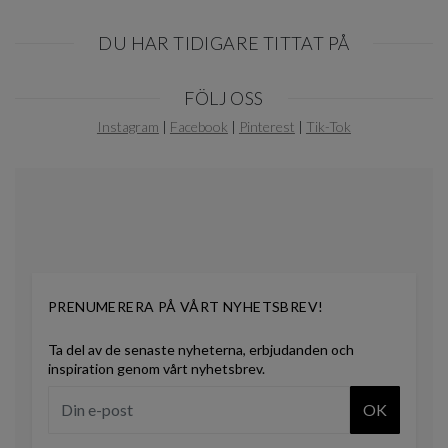
DU HAR TIDIGARE TITTAT PÅ
Item
FÖLJ OSS
1
of
Instagram
|
Facebook
|
Pinterest
|
Tik-Tok
0
PRENUMERERA PÅ VÅRT NYHETSBREV!
Ta del av de senaste nyheterna, erbjudanden och
inspiration genom vårt nyhetsbrev.
OK