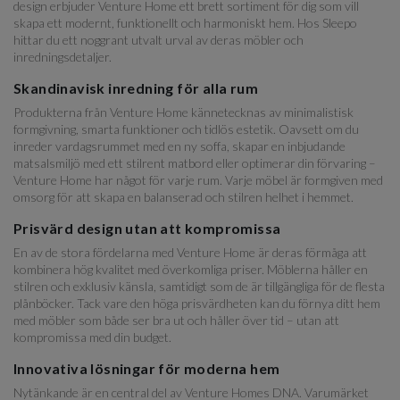
design erbjuder Venture Home ett brett sortiment för dig som vill
skapa ett modernt, funktionellt och harmoniskt hem. Hos Sleepo
hittar du ett noggrant utvalt urval av deras möbler och
inredningsdetaljer.
Skandinavisk inredning för alla rum
Produkterna från Venture Home kännetecknas av minimalistisk
formgivning, smarta funktioner och tidlös estetik. Oavsett om du
inreder vardagsrummet med en ny soffa, skapar en inbjudande
matsalsmiljö med ett stilrent matbord eller optimerar din förvaring –
Venture Home har något för varje rum. Varje möbel är formgiven med
omsorg för att skapa en balanserad och stilren helhet i hemmet.
Prisvärd design utan att kompromissa
En av de stora fördelarna med Venture Home är deras förmåga att
kombinera hög kvalitet med överkomliga priser. Möblerna håller en
stilren och exklusiv känsla, samtidigt som de är tillgängliga för de flesta
plånböcker. Tack vare den höga prisvärdheten kan du förnya ditt hem
med möbler som både ser bra ut och håller över tid – utan att
kompromissa med din budget.
Innovativa lösningar för moderna hem
Nytänkande är en central del av Venture Homes DNA. Varumärket