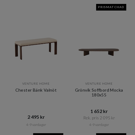
PRISMATCHAD
VENTURE HOME
VENTURE HOME
Chester Bänk Valnöt
Grönvik Soffbord Mocka
180x55
1 652 kr​​
2 495 kr​​
Rek. pris 2 095 kr​​
4-9 vardagar
4-9 vardagar