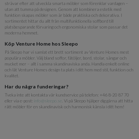
strävar efter att utveckla smarta möbler som förenklar vardagen –
utan att tumma på designen. Genom att kombinera estetik med
funktion skapas möbler som är både praktiska och dekorativa. I
sortimentet hittar du allt från multifunktionella soffbord till
platsbesparande förvaring och ergonomiska stolar som passar det
moderna hemmet.
Köp Venture Home hos Sleepo
På Sleepo har vi samlat ett brett sortiment av Venture Homes mest
populära möbler. Välj bland soffor, fåtöljer, bord, stolar, sängar och
mycket mer – allt i samma skandinaviska anda. Handla enkelt online
och låt Venture Homes design ta plats i ditt hem med stil, funktion och
kvalitet.
Har du några funderingar?
Tveka inte att kontakta vår kundservice på telefon: +46 8-20 87 70
eller via e-post:
info@sleepo.se
. Vi på Sleepo hjälper dig gärna att hitta
rätt möbler för en skandinavisk och harmonisk känsla i ditt hem!