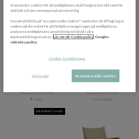
Vi använder cookies för att webbplatsen skall fungera korrekt samt för
statistik och personanpassad annonsering.
Genom att klicka på "acceptera alla cookies" samtycker du till lagring av
cookies på din enhet för att förbättra navigeringen på webbplatsen,
analysera webbplatsens användning och bistå i våra
marknadsföringsinsatser.
Läs om vår Cookie policy
Googles
sekretesspolicy
VENTURE HOME
VENTURE HOME
Cookie-inställningar
Redang Loungestol
Bristol Soffbord
White/Beige Striped
Vitpigmenterad Ø60
Avvisa alla
Acceptera alla cookies
3 460 kr​​
1 729 kr​​
Rek. pris 4 495 kr​​
Rek. pris 2 195 kr​​
I lager
4-9 vardagar
PRISMATCHAD