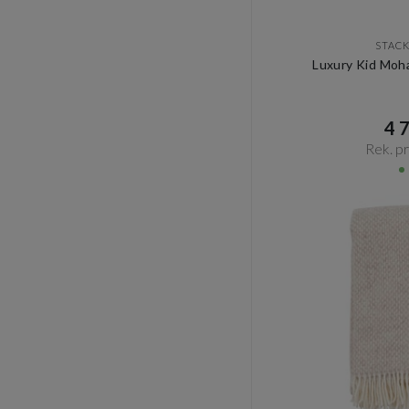
STAC
Luxury Kid Moha
4 7
Rek. pri