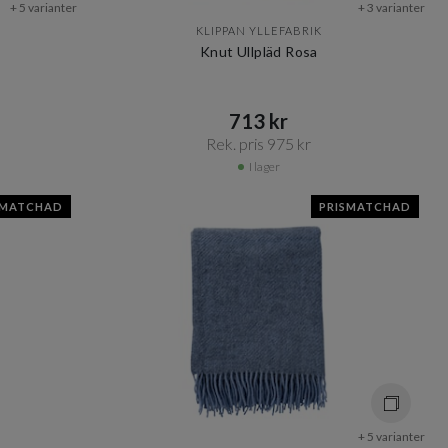
+ 5 varianter
+ 3 varianter
KLIPPAN YLLEFABRIK
Knut Ullpläd Rosa
713 kr​​
Rek. pris 975 kr​​
I lager
SMATCHAD
PRISMATCHAD
+ 5 varianter