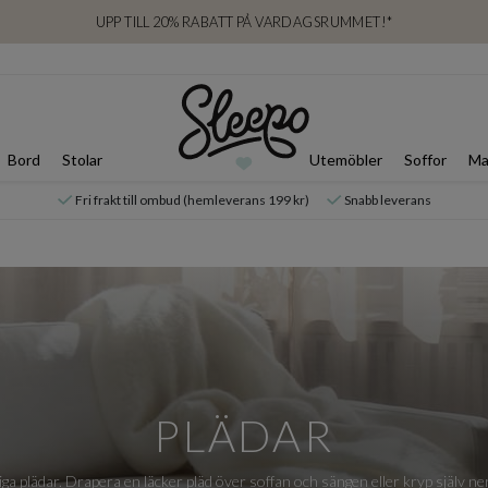
UPP TILL 20% RABATT PÅ VARDAGSRUMMET!*
Bord
Stolar
Utemöbler
Soffor
Ma
Fri frakt till ombud (hemleverans 199 kr)
Snabb leverans
PLÄDAR
ga plädar. Drapera en läcker pläd över soffan och sängen eller kryp själv n