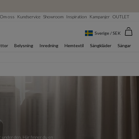
Om oss
Kundservice
Showroom
Inspiration
Kampanjer
OUTLET
Var
Sverige / SEK
ttor
Belysning
Inredning
Hemtextil
Sängkläder
Sängar
er under den. Här finner du en