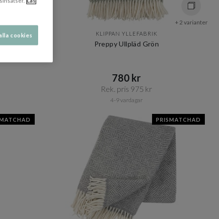
sinsatser.
Läs
+ 2 varianter
KLIPPAN YLLEFABRIK
alla cookies
Preppy Ullpläd Grön
780 kr​​
Rek. pris 975 kr​​
4-9 vardagar
SMATCHAD
PRISMATCHAD