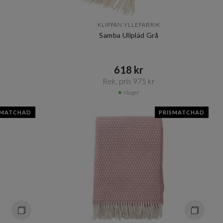
KLIPPAN YLLEFABRIK
Samba Ullpläd Grå
618 kr​​
Rek. pris 975 kr​​
I lager
SMATCHAD
PRISMATCHAD