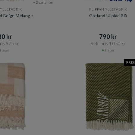
+ 2 varianter
 YLLEFABRIK
KLIPPAN YLLEFABRIK
äd Beige Mélange
Gotland Ullpläd Blå
0 kr​​
790 kr​​
is 975 kr​​
Rek. pris 1 050 kr​​
I lager
I lager
PRI