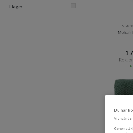
I lager
STAC
Mohair 
1 7
Rek. pri
Du har ko
Vi använder 
Genom att kl