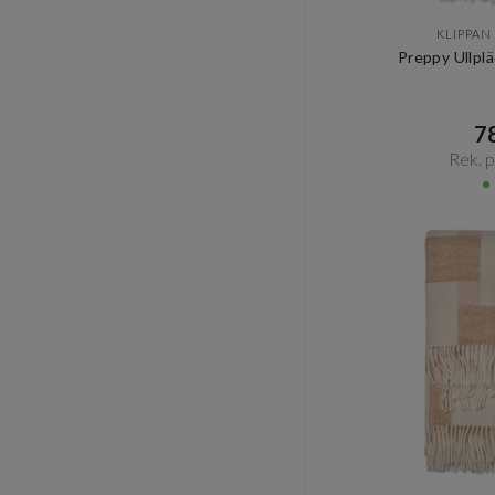
KLIPPAN
Preppy Ullpl
78
Rek. pr