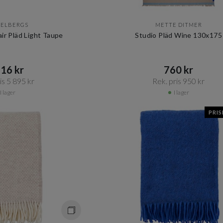
KELBERGS
METTE DITMER
ir Pläd Light Taupe
Studio Pläd Wine 130x175
16 kr​​
760 kr​​
s 5 895 kr​​
Rek. pris 950 kr​​
I lager
I lager
PRI