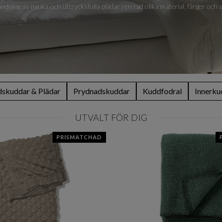
landning av mjuka och uttrycksfulla plädar i en rad olika material, färger och 
skuddar & Plädar
Prydnadskuddar
Kuddfodral
Innerku
UTVALT FÖR DIG
PRISMATCHAD