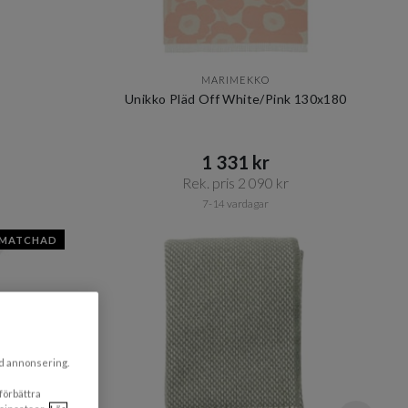
MARIMEKKO
Unikko Pläd Off White/Pink 130x180
1 331 kr​​
Rek. pris 2 090 kr​​
7-14 vardagar
SMATCHAD
ad annonsering.
 förbättra