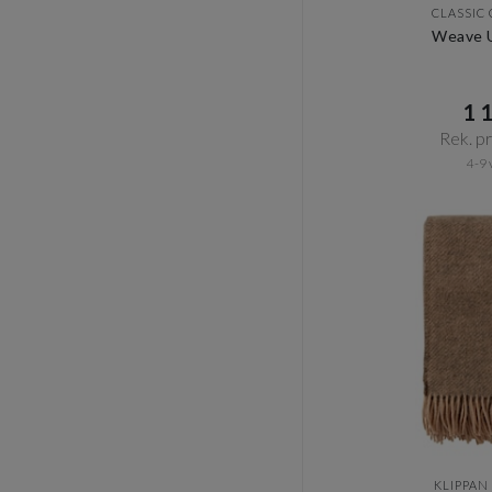
CLASSIC
Weave U
1 1
Rek. pri
4-9 
KLIPPAN