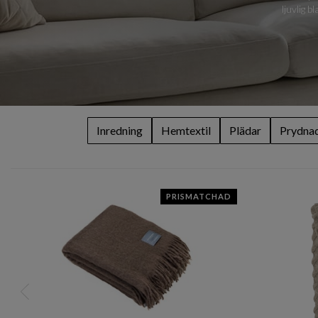
ljuvlig b
Inredning
Hemtextil
Plädar
Prydnad
PRISMATCHAD