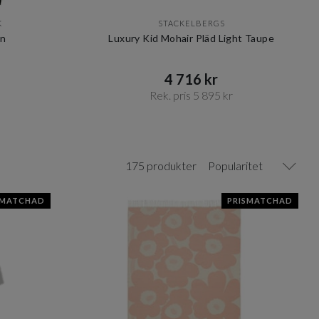
K
STACKELBERGS
ön
Luxury Kid Mohair Pläd Light Taupe
4 716 kr​​
Rek. pris 5 895 kr​​
175 produkter
Popularitet
SMATCHAD
PRISMATCHAD