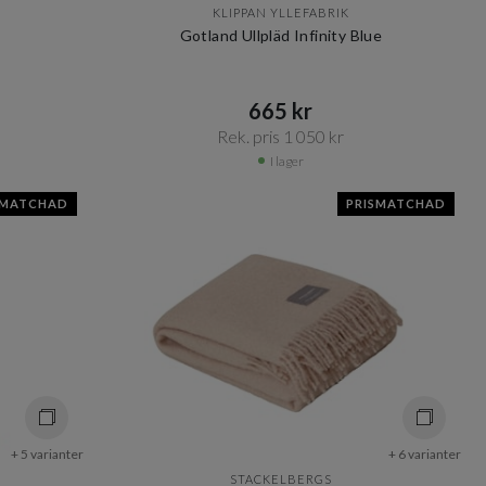
KLIPPAN YLLEFABRIK
Gotland Ullpläd Infinity Blue
665 kr​​
Rek. pris 1 050 kr​​
I lager
SMATCHAD
PRISMATCHAD
+ 5 varianter
+ 6 varianter
STACKELBERGS