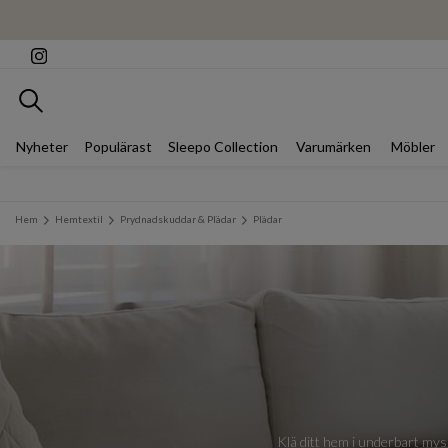
Sök
Nyheter
Populärast
Sleepo Collection
Varumärken
Möbler
Hem
Hemtextil
Prydnadskuddar & Plädar
Plädar
Klä ditt hem i underbart mysi