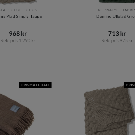
CLASSIC COLLECTION
KLIPPAN YLLEFABRI
ms Pläd Simply Taupe
Domino Ullpläd Gr
968 kr​​
713 kr​​
Rek. pris 1 290 kr​​
Rek. pris 975 kr​​
PRISMATCHAD
PRI