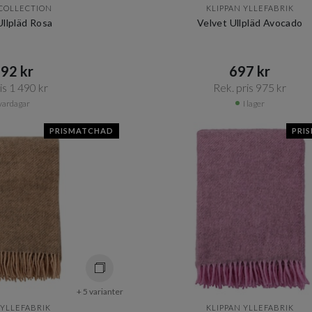
 COLLECTION
KLIPPAN YLLEFABRIK
llpläd Rosa
Velvet Ullpläd Avocado
92 kr​​
697 kr​​
s 1 490 kr​​
Rek. pris 975 kr​​
vardagar
I lager
PRISMATCHAD
PRI
+ 5 varianter
 YLLEFABRIK
KLIPPAN YLLEFABRIK