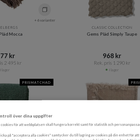
+ 6 varianter
KELBERGS
CLASSIC COLLECTION
Pläd Mocca
Gems Pläd Simply Taupe
77 kr​​
968 kr​​
s 2 495 kr​​
Rek. pris 1 290 kr​​
I lager
I lager
PRISMATCHAD
PRI
ntroll över dina uppgifter
cookies för att webbplatsen skall fungera korrekt samt för statistik och personanpass
icka på "acceptera alla cookies" samtycker du till lagring av cookies på din enhet för att