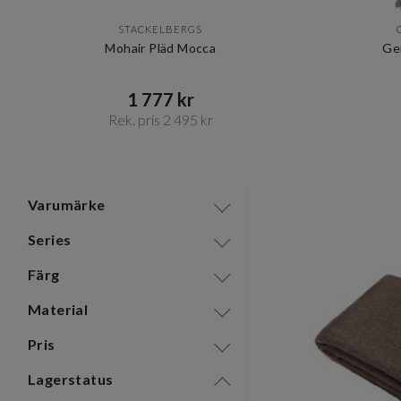
STACKELBERGS
Mohair Pläd Mocca
Ge
1 777 kr​​
Rek. pris 2 495 kr​​
Item
1
of
12
Varumärke
Series
Färg
Material
Pris
Lagerstatus