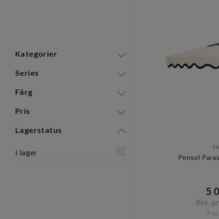
Kategorier
Series
Färg
Pris
Lagerstatus
F
I lager
Pensol Para
5 0
Rek. pri
7-14