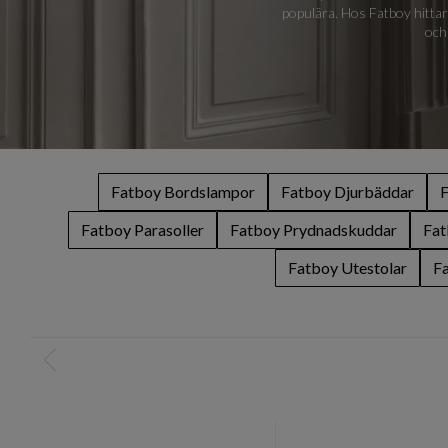
populära. Hos Fatboy hittar 
och
Fatboy Bordslampor
Fatboy Djurbäddar
F
Fatboy Parasoller
Fatboy Prydnadskuddar
Fat
Fatboy Utestolar
Fa
Item
1
of
0