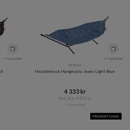
+ 5 varianter
+ 5 varianter
FATBOY
ck
Headdemock Hängmatta Jeans Light Blue
4 333 kr​​
Rek. pris 4 839 kr​​
7-14 vardagar
PRISMATCHAD