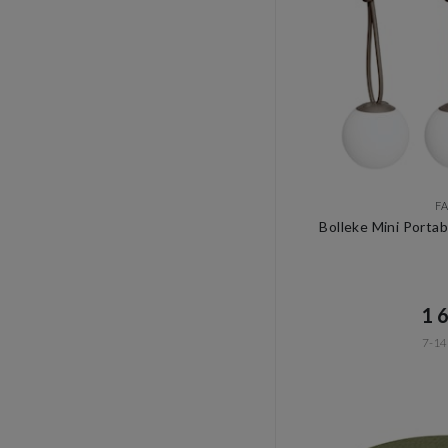
F
Bolleke Mini Porta
1 6
7-14