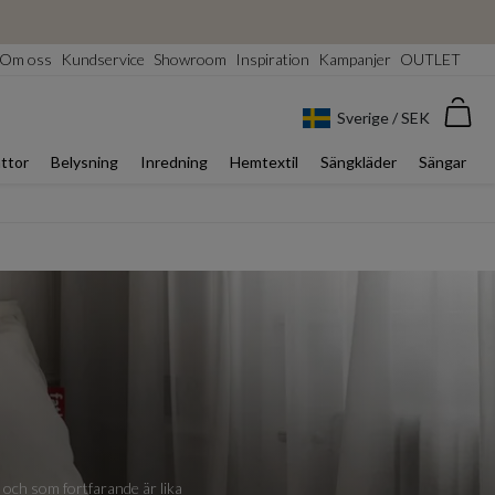
Om oss
Kundservice
Showroom
Inspiration
Kampanjer
OUTLET
Var
Sverige / SEK
ttor
Belysning
Inredning
Hemtextil
Sängkläder
Sängar
 och som fortfarande är lika