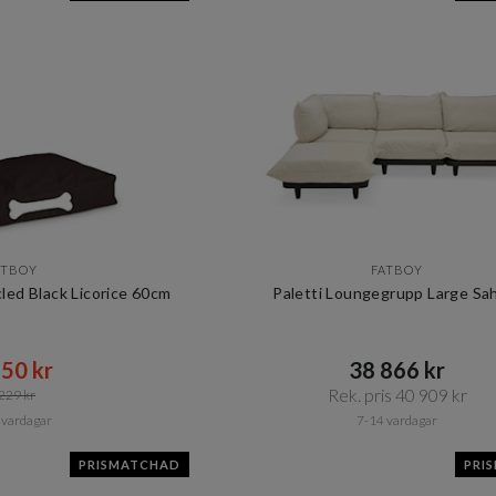
ATBOY
FATBOY
ed Black Licorice 60cm
Paletti Loungegrupp Large Sa
50 kr​​
38 866 kr​​
Rek. pris 40 909 kr​​
229 kr​​
 vardagar
7-14 vardagar
PRISMATCHAD
PRI