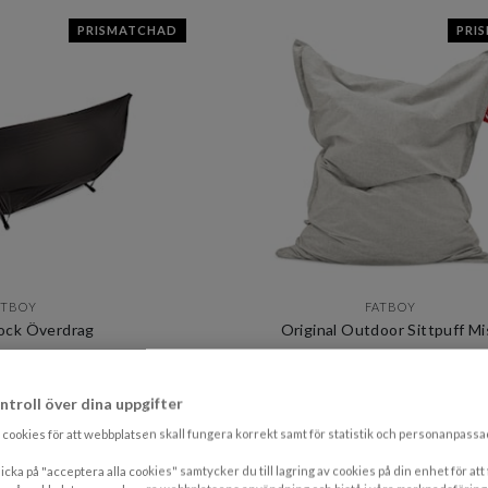
PRISMATCHAD
PRI
ATBOY
FATBOY
ck Överdrag
Original Outdoor Sittpuff Mi
13 kr​​
3 017 kr​​
ntroll över dina uppgifter
s 1 459 kr​​
Rek. pris 3 369 kr​​
cookies för att webbplatsen skall fungera korrekt samt för statistik och personanpass
I lager
7-14 vardagar
icka på "acceptera alla cookies" samtycker du till lagring av cookies på din enhet för att