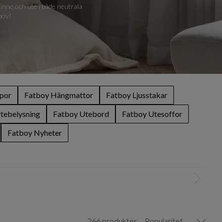
 inne och ute i både neutrala
boy!
por
Fatboy Hängmattor
Fatboy Ljusstakar
tebelysning
Fatboy Utebord
Fatboy Utesoffor
Fatboy Nyheter
266 produkter
Popularitet