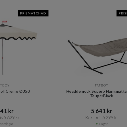
PRISMATCHAD
PRI
ATBOY
FATBOY
soll Creme Ø350
Headdemock Superb Hängmatta
Taupe/Black
41 kr​​
5 641 kr​​
s 5 629 kr​​
Rek. pris 6 299 kr​​
 vardagar
I lager