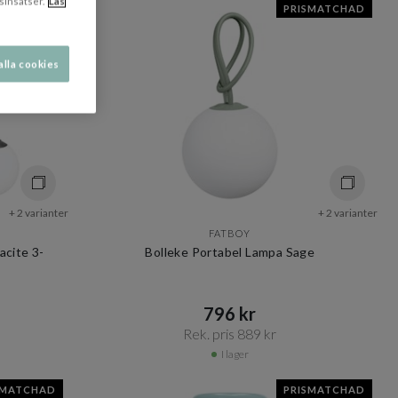
sinsatser.
Läs
SMATCHAD
PRISMATCHAD
alla cookies
+ 2 varianter
+ 2 varianter
FATBOY
acite 3-
Bolleke Portabel Lampa Sage
796 kr​​
Rek. pris 889 kr​​
I lager
SMATCHAD
PRISMATCHAD