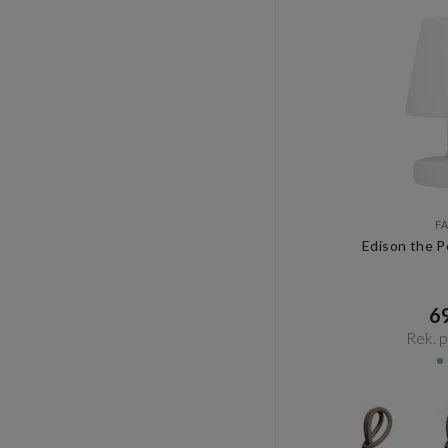
F
Edison the P
69
Rek. pr