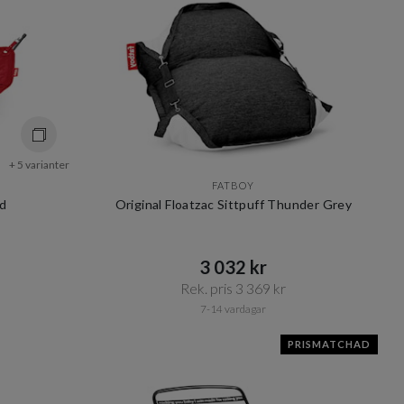
+ 5 varianter
FATBOY
d
Original Floatzac Sittpuff Thunder Grey
3 032 kr​​
Rek. pris 3 369 kr​​
7-14 vardagar
PRISMATCHAD