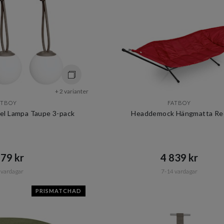
+ 2 varianter
ATBOY
FATBOY
bel Lampa Taupe 3-pack
Headdemock Hängmatta Re
79 kr​​
4 839 kr​​
 vardagar
7-14 vardagar
PRISMATCHAD