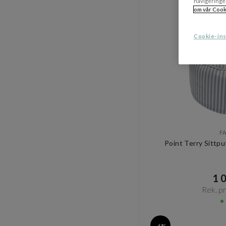
navigeringe
om vår Cook
Cookie-ins
F
Point Terry Sittpu
1 0
Rek. pri
-6%