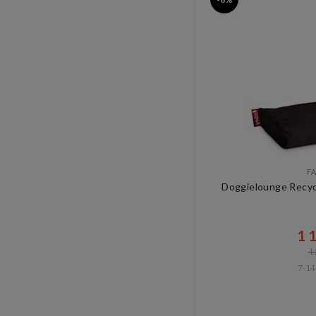
F
Doggielounge Recycl
1 1
1 
7-14