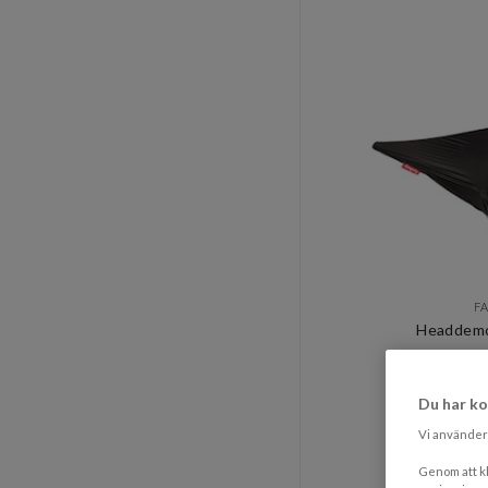
F
Headdemo
1 3
Du har ko
Rek. pri
Vi använder 
Genom att kl