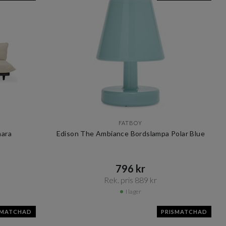
FATBOY
hara
Edison The Ambiance Bordslampa Polar Blue
796 kr​​
Rek. pris 889 kr​​
I lager
SMATCHAD
PRISMATCHAD