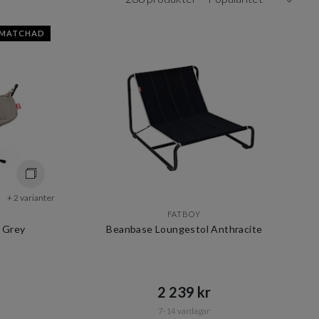
SMATCHAD
+ 2 varianter
FATBOY
 Grey
Beanbase Loungestol Anthracite
2 239 kr​​
7-14 vardagar