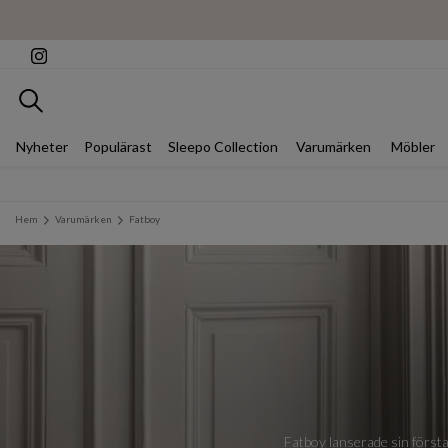
Sök
Nyheter
Populärast
Sleepo Collection
Varumärken
Möbler
Hem
Varumärken
Fatboy
Fatboy lanserade sin första