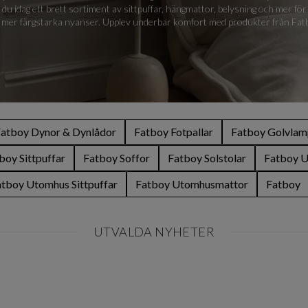
du idag ett brett sortiment av sittpuffar, hängmattor, belysning och mer för
 mer färgstarka nyanser. Upplev underbar komfort med produkter från Fat
atboy Dynor & Dynlådor
Fatboy Fotpallar
Fatboy Golvlam
boy Sittpuffar
Fatboy Soffor
Fatboy Solstolar
Fatboy U
tboy Utomhus Sittpuffar
Fatboy Utomhusmattor
Fatboy
UTVALDA NYHETER