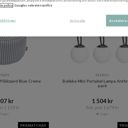
n på webbplatsen, analysera webbplatsens användning och bistå i våra marknadsföring
PRISMATCHAD
PRI
ie policy
Googles sekretesspolicy
tällningar
Avvisa alla
Acceptera 
ATBOY
FATBOY
ff Blizzard Blue Creme
Bolleke Mini Portabel Lampa Anthr
pack
07 kr​​
1 504 kr​​
s 1 119 kr​​
Rek. pris 1 679 kr​​
I lager
I lager
PRISMATCHAD
PRI