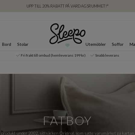
UPP TILL 20% RABATT PÅ VARDAGSRUMMET!*
Bord
Stolar
Utemöbler
Soffor
Ma
Fri frakt till ombud (hemleverans 199 kr)
Snabb leverans
FATBOY
 produkt under 2002, sittsäcken Original, som satte varumärket på kartan,