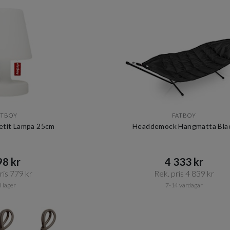
ATBOY
FATBOY
etit Lampa 25cm
Headdemock Hängmatta Bla
8 kr​​
4 333 kr​​
is 779 kr​​
Rek. pris 4 839 kr​​
I lager
7-14 vardagar