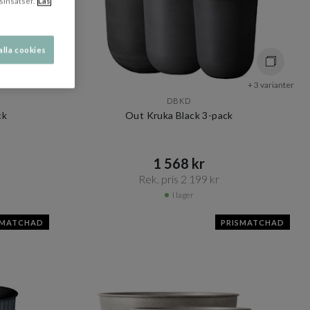
sinsatser.
Läs
alla cookies
+ 3 varianter
+ 3 varianter
DBKD
ck
Out Kruka Black 3-pack
1 568 kr​​
Rek. pris 2 199 kr​​
I lager
SMATCHAD
PRISMATCHAD