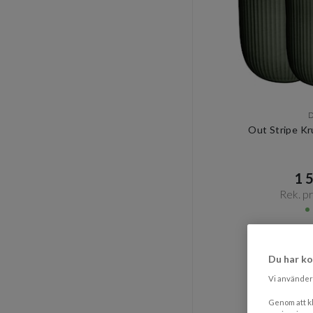
Out Stripe Kr
1 5
Rek. pri
Du har ko
Vi använder 
Genom att kl