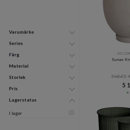
Varumärke
Series
101 C
Färg
Sunao Kr
Material
(HxBxD): 4
Storlek
5 1
Pris
Lagerstatus
I lager