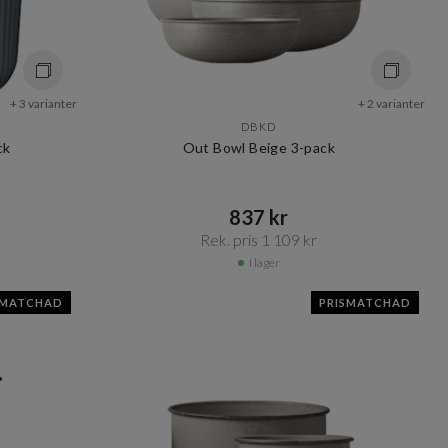
+ 3 varianter
+ 2 varianter
DBKD
ck
Out Bowl Beige 3-pack
837 kr​​
Rek. pris 1 109 kr​​
I lager
SMATCHAD
PRISMATCHAD