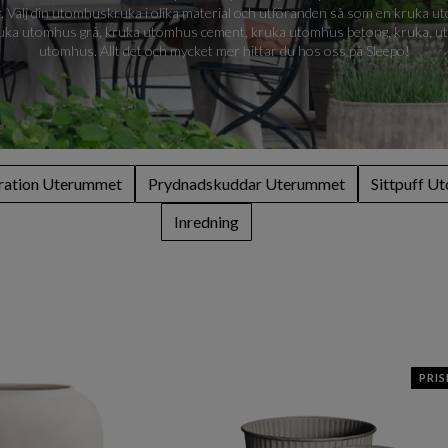
er. Välj din utomhuskruka i olika material och utföranden så som en kruka
kruka utomhus grå, kruka utomhus cement, kruka utomhus betong, kruka, 
utomhus. Allt det och mycket mer hittar du hos oss på Sleepo!
ation Uterummet
Prydnadskuddar Uterummet
Sittpuff U
Inredning
PRI