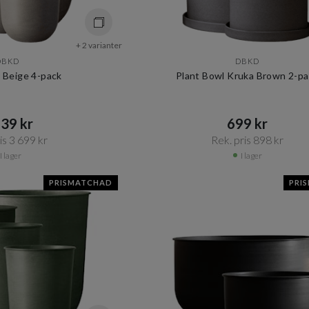
+ 2 varianter
DBKD
DBKD
 Beige 4-pack
Plant Bowl Kruka Brown 2-p
39 kr​​
699 kr​​
s 3 699 kr​​
Rek. pris 898 kr​​
I lager
I lager
PRISMATCHAD
PRI