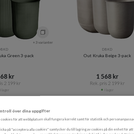
+ 3 varianter
DBKD
DBKD
uka Green 3-pack
Out Kruka Beige 3-pack
68 kr​​
1 568 kr​​
s 2 199 kr​​
Rek. pris 2 199 kr​​
I lager
I lager
PRISMATCHAD
PRI
ntroll över dina uppgifter
cookies för att webbplatsen skall fungera korrekt samt för statistik och personanpass
icka på "acceptera alla cookies" samtycker du till lagring av cookies på din enhet för att