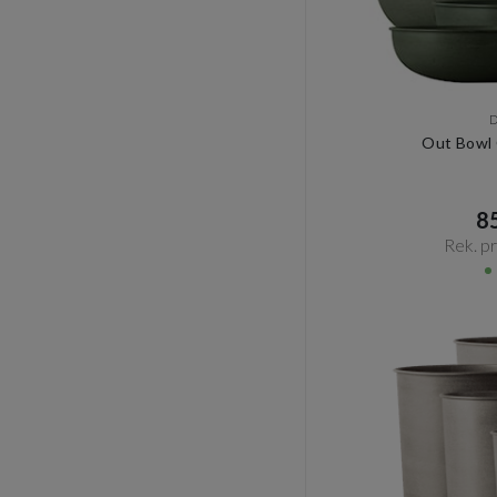
Out Bowl 
85
Rek. pri