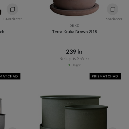
+ 4 varianter
+ 5 varianter
DBKD
ack
Terra Kruka Brown Ø18
239 kr​​
Rek. pris 359 kr​​
I lager
SMATCHAD
PRISMATCHAD