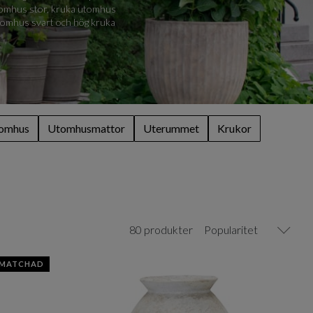
 utomhus stor, kruka utomhus
utomhus svart och hög kruka
tomhus
Utomhusmattor
Uterummet
Krukor
80 produkter
Popularitet
SMATCHAD