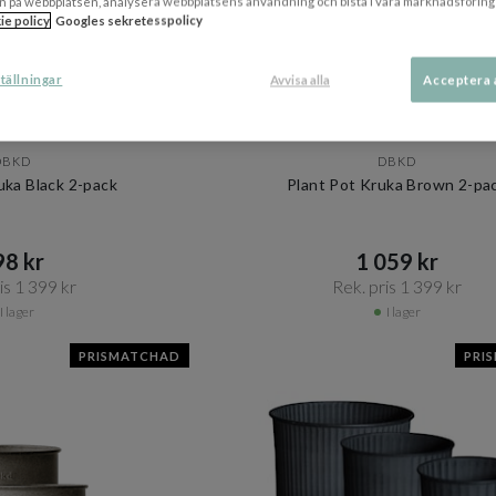
n på webbplatsen, analysera webbplatsens användning och bistå i våra marknadsföring
ie policy
Googles sekretesspolicy
tällningar
Avvisa alla
Acceptera 
+ 3 varianter
DBKD
DBKD
uka Black 2-pack
Plant Pot Kruka Brown 2-pa
8 kr​​
1 059 kr​​
s 1 399 kr​​
Rek. pris 1 399 kr​​
I lager
I lager
PRISMATCHAD
PRI