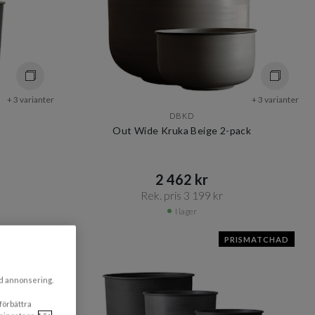
+ 3 varianter
+ 3 varianter
DBKD
Out Wide Kruka Beige 2-pack
2 462 kr​​
Rek. pris 3 199 kr​​
I lager
SMATCHAD
PRISMATCHAD
ad annonsering.
 förbättra