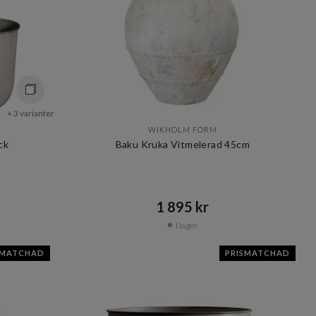
+ 3 varianter
WIKHOLM FORM
ck
Baku Kruka Vitmelerad 45cm
1 895 kr​​
I lager
SMATCHAD
PRISMATCHAD