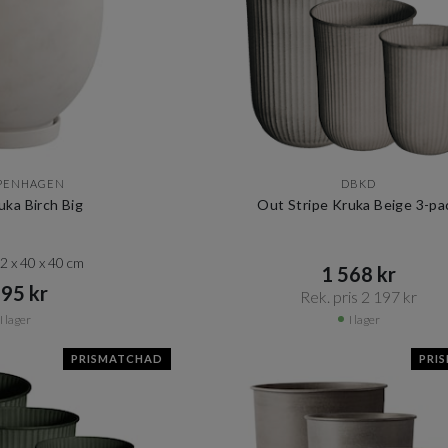
OPENHAGEN
DBKD
uka Birch Big
Out Stripe Kruka Beige 3-pa
2 x 40 x 40 cm
1 568 kr​​
95 kr​​
Rek. pris 2 197 kr​​
I lager
I lager
PRISMATCHAD
PRI