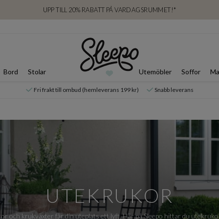
UPP TILL 20% RABATT PÅ VARDAGSRUMMET!*
Bord
Stolar
Utemöbler
Soffor
Ma
Fri frakt till ombud (hemleverans 199 kr)
Snabb leverans
UTEKRUKOR
or och krukväxter får din uteplats ett lyft. Här på Sleepo hittar du utekrukor