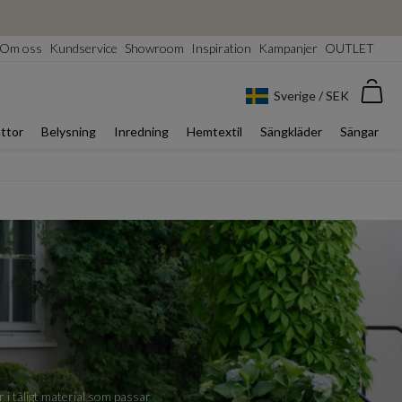
Om oss
Kundservice
Showroom
Inspiration
Kampanjer
OUTLET
Var
Sverige / SEK
ttor
Belysning
Inredning
Hemtextil
Sängkläder
Sängar
 i tåligt material som passar