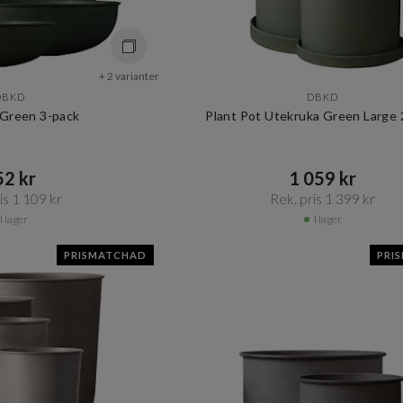
+ 2 varianter
DBKD
DBKD
Green 3-pack
Plant Pot Utekruka Green Large 
2 kr​​
1 059 kr​​
s 1 109 kr​​
Rek. pris 1 399 kr​​
I lager
I lager
PRISMATCHAD
PRI