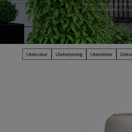
för alla väder och uteplats
liten, kruka utomhus vit, 
Utekrukor
Utebelysning
Utemöbler
Dekor