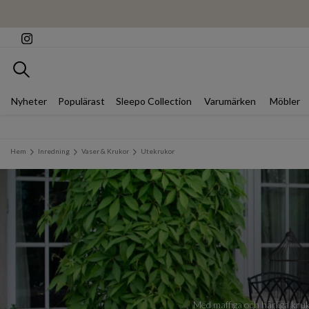
Sök
Nyheter
Populärast
Sleepo Collection
Varumärken
Möbler
Hem
Inredning
Vaser & Krukor
Utekrukor
Med maffiga och härliga kruk