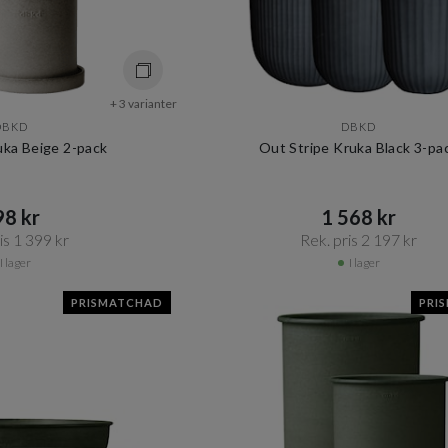
+ 3 varianter
DBKD
DBKD
uka Beige 2-pack
Out Stripe Kruka Black 3-pa
8 kr​​
1 568 kr​​
s 1 399 kr​​
Rek. pris 2 197 kr​​
I lager
I lager
PRISMATCHAD
PRI