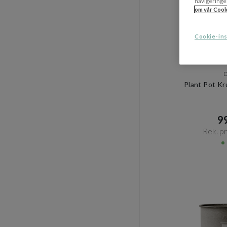
navigeringe
om vår Cook
Cookie-ins
Plant Pot Kr
99
Rek. pri