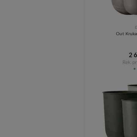
Out Kruka
2 6
Rek. pri