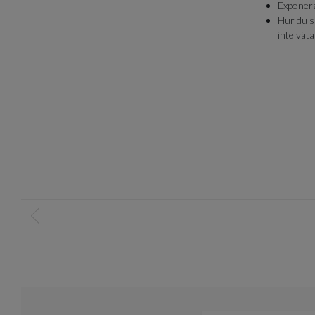
Exponera 
Hur du sk
inte väta
Item
1
of
0