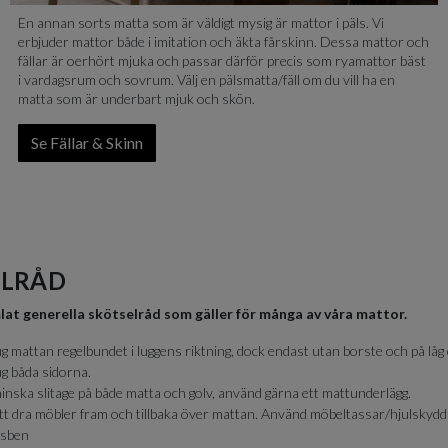
En annan sorts matta som är väldigt mysig är mattor i päls. Vi
erbjuder mattor både i imitation och äkta fårskinn. Dessa mattor och
fällar är oerhört mjuka och passar därför precis som ryamattor bäst
i vardagsrum och sovrum. Välj en pälsmatta/fäll om du vill ha en
matta som är underbart mjuk och skön.
Se Fällar & Skinn
ELRÅD
mlat generella skötselråd som gäller för många av våra mattor.
mattan regelbundet i luggens riktning, dock endast utan borste och på låg 
 båda sidorna.
minska slitage på både matta och golv, använd gärna ett mattunderlägg.
tt dra möbler fram och tillbaka över mattan. Använd möbeltassar/hjulskydd
dsben