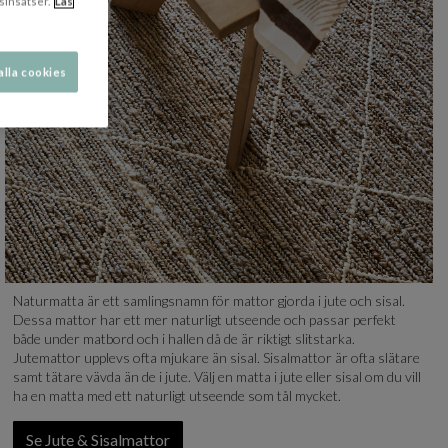
sinsatser.
Läs
alla cookies
Naturmatta är ett samlingsnamn för mattor gjorda i jute och sisal.
Dessa mattor har ett mer naturligt utseende och passar perfekt
både under matbord och i hallen då de är riktigt slitstarka.
Jutemattor upplevs ofta mjukare än sisal. Sisalmattor är ofta slätare
samt tätare vävda än de i jute. Välj en matta i jute eller sisal om du vill
ha en matta med ett naturligt utseende som tål mycket.
Se Jute & Sisalmattor