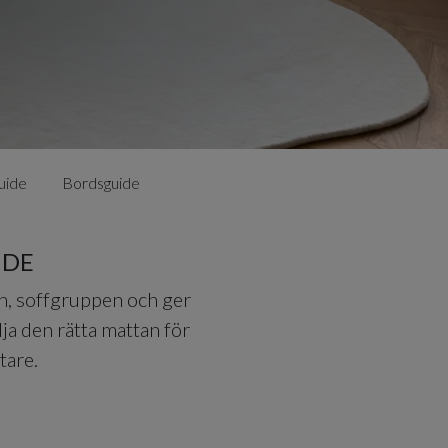
uide
Bordsguide
IDE
en, soffgruppen och ger
ja den rätta mattan för
tare.