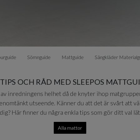
urguide
Sömnguide
Mattguide
Sängkläder Materialg
 TIPS OCH RÅD MED SLEEPOS MATTGU
l av inredningens helhet då de knyter ihop matgrupp
nomtänkt utseende. Känner du att det är svårt att väl
 dig? Här finner du några enkla tips som gör ditt val lät
Alla mattor