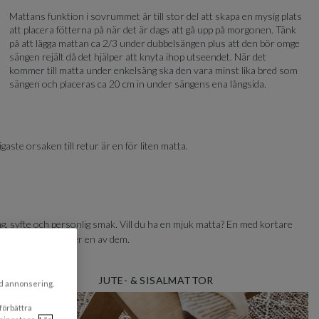
Mattans funktion i sovrummet är till stor del att skapa en mysig plats
att placera fötterna på när det är dags att gå upp på morgonen. Tänk
på att lägga mattan ca 2/3 under dubbelsängen plus att den bör omge
sängen rejält då det hjälper att knyta ihop utseendet. När det
kommer till matta under enkelsäng ska den vara minst lika bred som
sängen och placeras ca 20 cm in under sängens ena långsida.
ste orsaken till retur är en för liten matta.
ng, syfte och personlig smak. Vill du ha en mjuk matta? En med kortare
ta dig när du väljer en av dem.
JUTE- & SISALMATTOR
ad annonsering.
 förbättra