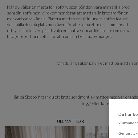
När du väljer en matta för soffgruppen bör den vara minst lika bred
som din soffa men vi rekommenderar att mattan är bredare för en
mer ombonad känsla. Placera mattan en bit in under soffan för att
dels hålla den på plats men även för att skapa ett mer sammansatt
uttryck. Tänk även på att välja en matta som är lite större om du har
fåtöljer eller hörnsoffa, för att rama in hela möblemanget.
Om du är osäker på vilket mått på matta som 
Här på Sleepo hittar du ett brett sortiment av mattor med varierande 
lugg? Eller kanske en som är t
Du har ko
ULLMATTOR
Vi använder 
Genom att kl