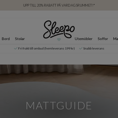
UPP TILL 20% RABATT PÅ VARDAGSRUMMET!*
Bord
Stolar
Utemöbler
Soffor
Ma
Fri frakt till ombud (hemleverans 199 kr)
Snabb leverans
MATTGUIDE