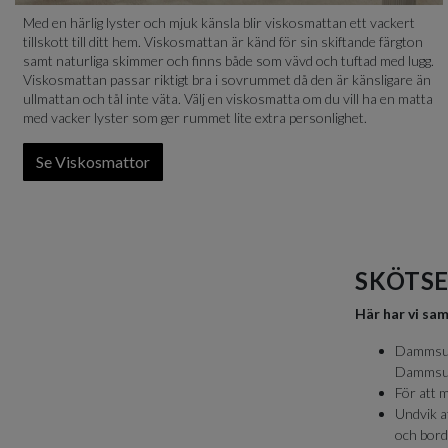
Med en härlig lyster och mjuk känsla blir viskosmattan ett vackert
tillskott till ditt hem. Viskosmattan är känd för sin skiftande färgton
samt naturliga skimmer och finns både som vävd och tuftad med lugg.
Viskosmattan passar riktigt bra i sovrummet då den är känsligare än
ullmattan och tål inte väta. Välj en viskosmatta om du vill ha en matta
med vacker lyster som ger rummet lite extra personlighet.
Se Viskosmattor
SKÖTS
Här har vi sa
Dammsug 
Dammsug
För att 
Undvik a
och bor