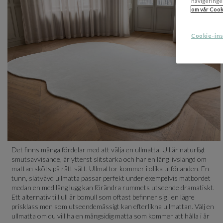
navigeringe
om vår Cook
Cookie-ins
Det finns många fördelar med att välja en ullmatta. Ull är naturligt
smutsavvisande, är ytterst slitstarka och har en lång livslängd om
mattan sköts på rätt sätt. Ullmattor kommer i olika utföranden. En
tunn, slätvävd ullmatta passar perfekt under exempelvis matbordet
medan en med lång lugg kan förändra rummets utseende dramatiskt.
Ett alternativ till ull är bomull som oftast befinner sig i en lägre
prisklass men som utseendemässigt kan efterlikna ullmattan. Välj en
ullmatta om du vill ha en mångsidig matta som kommer att hålla i år