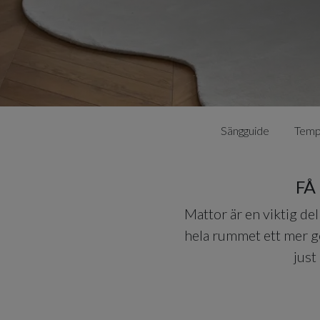
Sängguide
Temp
FÅ
Mattor är en viktig de
hela rummet ett mer ge
just