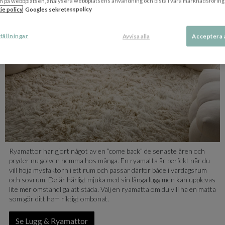
n på webbplatsen, analysera webbplatsens användning och bistå i våra marknadsföring
ie policy
Googles sekretesspolicy
tällningar
Avvisa alla
Acceptera 
Ryamattor har gjort något av en ”come back” de senaste åren och
pryder nu golven hemma hos många. En ryamatta är perfekt när du
vill höja mysfaktorn i ett rum och passar därför både i vardagsrum
och sovrum. De är härligt mjuka med sin långa lugg men kan upplevas
lite mer omständliga att städa. Välj en ryamatta om du vill ha en matta
som gör ditt hem riktigt ombonat.
Se Lugg & Ryamattor