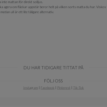
inte mattan för direkt solljus.
a agera om fläckar uppstår beror helt på vilken sorts matta du har. Viskos t
 medan ull är ett lite tåligare alternativ.
DU HAR TIDIGARE TITTAT PÅ
FÖLJ OSS
Instagram
|
Facebook
|
Pinterest
|
Tik-Tok