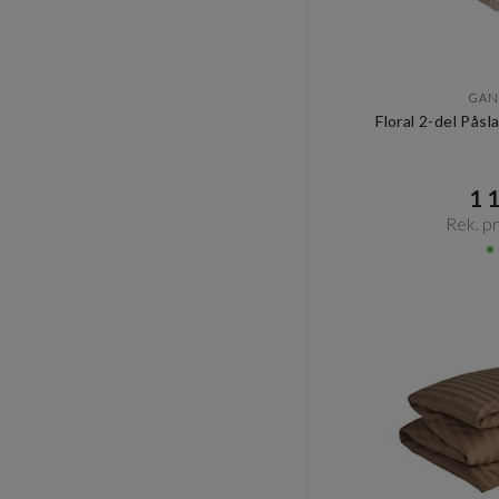
GAN
Floral 2-del Pås
1 1
Rek. pri