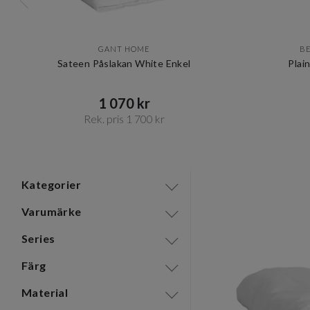
GANT HOME
B
Sateen Påslakan White Enkel
Plai
1 070 kr​​
Rek. pris 1 700 kr​​
Item
1
of
12
Kategorier
Varumärke
Series
Färg
Material