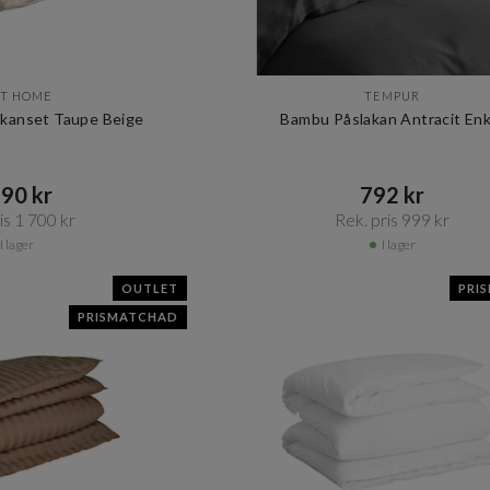
T HOME
TEMPUR
lakanset Taupe Beige
Bambu Påslakan Antracit Enk
90 kr​​
792 kr​​
s 1 700 kr​​
Rek. pris 999 kr​​
I lager
I lager
OUTLET
PRI
PRISMATCHAD