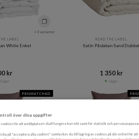
+ 3 varianter
THE LABEL
READ THE LABEL
kan White Enkel
Satin Påslakan Sand Dubbe
0 kr​​
1 350 kr​​
I lager
I lager
PRISMATCHAD
PRI
ntroll över dina uppgifter
cookies för att webbplatsen skall fungera korrekt samt för statistik och personanpass
icka på "acceptera alla cookies" samtycker du till lagring av cookies på din enhet för att