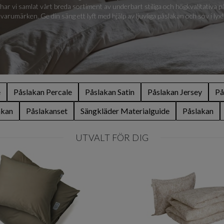
 har vi samlat vårt breda sortiment av underbart stiliga och högkvalitativa
varumärken. Ge din säng ett lyft med hjälp av ljuvliga påslakan och sov i lyx!
e
Påslakan Percale
Påslakan Satin
Påslakan Jersey
På
akan
Påslakanset
Sängkläder Materialguide
Påslakan
UTVALT FÖR DIG