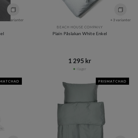
+ 2 varianter
+ 3 varianter
BEACH HOUSE COMPANY
el
Plain Påslakan White Enkel
1 295 kr​​
I lager
SMATCHAD
PRISMATCHAD