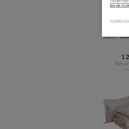
navigeringe
om vår Cook
Cookie-ins
H
Soul of Påsl
1 2
Rek. pri
4-9 