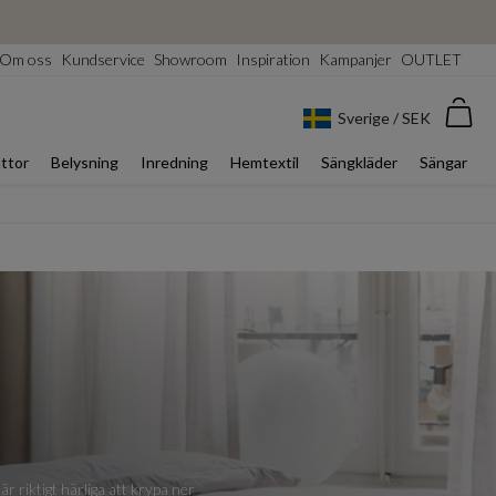
Om oss
Kundservice
Showroom
Inspiration
Kampanjer
OUTLET
Var
Sverige / SEK
ttor
Belysning
Inredning
Hemtextil
Sängkläder
Sängar
är riktigt härliga att krypa ner