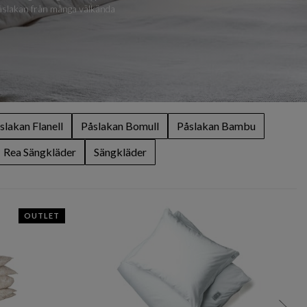
 påslakan från många välkända
slakan Flanell
Påslakan Bomull
Påslakan Bambu
Rea Sängkläder
Sängkläder
OUTLET