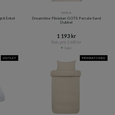
HIMLA
grå Enkel
Dreamtime Påslakan GOTS Percale Sand
Dubbel
1 193 kr​​
Rek. pris 1 690 kr​​
I lager
OUTLET
PRISMATCHAD