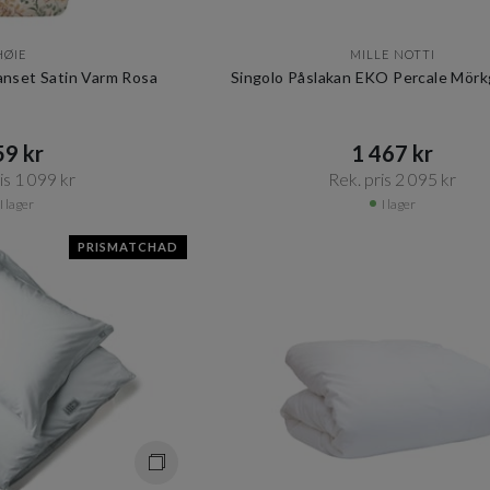
HØIE
MILLE NOTTI
anset Satin Varm Rosa
Singolo Påslakan EKO Percale Mörk
9 kr​​
1 467 kr​​
s 1 099 kr​​
Rek. pris 2 095 kr​​
I lager
I lager
PRISMATCHAD