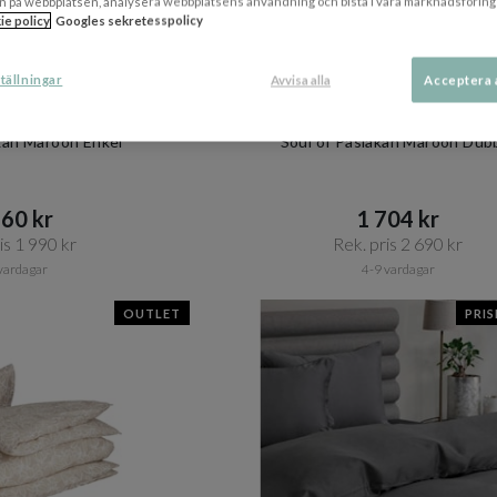
n på webbplatsen, analysera webbplatsens användning och bistå i våra marknadsföring
ie policy
Googles sekretesspolicy
tällningar
Avvisa alla
Acceptera 
+ 3 varianter
IMLA
HIMLA
akan Maroon Enkel
Soul of Påslakan Maroon Dub
60 kr​​
1 704 kr​​
s 1 990 kr​​
Rek. pris 2 690 kr​​
vardagar
4-9 vardagar
OUTLET
PRI