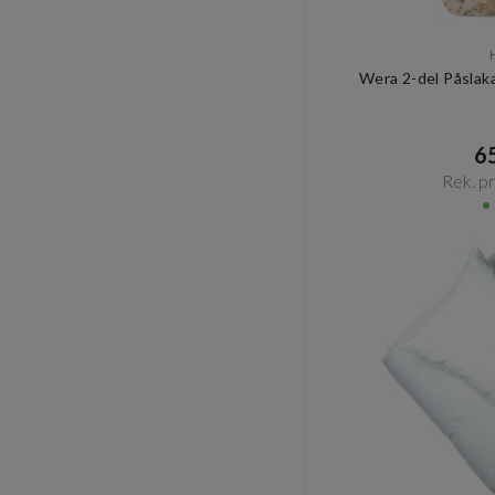
Wera 2-del Påslak
65
Rek. pri