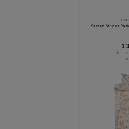
GAN
Sateen Stripes Pås
1 3
Rek. pri