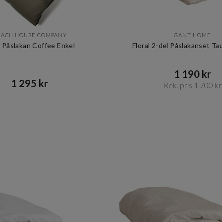
EACH HOUSE COMPANY
GANT HOME
n Påslakan Coffee Enkel
Floral 2-del Påslakanset T
1 190 kr​​
1 295 kr​​
Rek. pris 1 700 kr​​