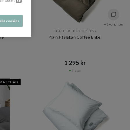
sinsatser.
Läs
alla cookies
+ 3 varianter
+ 3 varianter
BEACH HOUSE COMPANY
bel
Plain Påslakan Coffee Enkel
1 295 kr​​
I lager
SMATCHAD