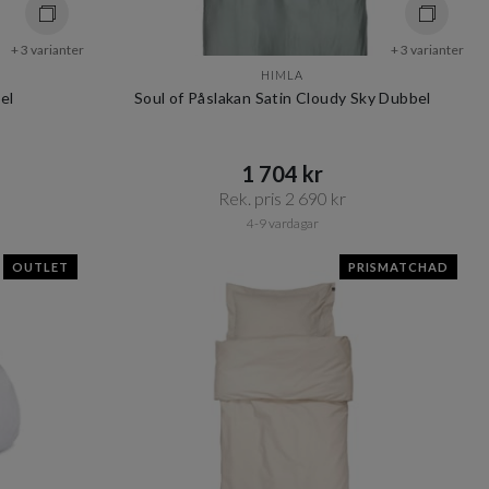
+ 3 varianter
+ 3 varianter
HIMLA
el
Soul of Påslakan Satin Cloudy Sky Dubbel
1 704 kr​​
Rek. pris 2 690 kr​​
4-9 vardagar
OUTLET
PRISMATCHAD