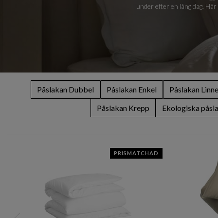
under efter en lång dag. Här
Påslakan Dubbel
Påslakan Enkel
Påslakan Linn
Påslakan Krepp
Ekologiska påsl
PRISMATCHAD