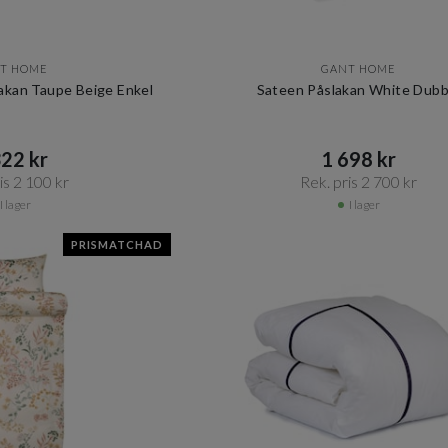
T HOME
GANT HOME
lakan Taupe Beige Enkel
Sateen Påslakan White Dubb
22 kr​​
1 698 kr​​
s 2 100 kr​​
Rek. pris 2 700 kr​​
I lager
I lager
PRISMATCHAD