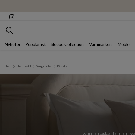
Sök
Nyheter
Populärast
Sleepo Collection
Varumärken
Möbler
Hem
Hemtextil
Sängkläder
Påslakan
Som man bäddar får man ligga, o