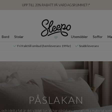
UPP TILL 20% RABATT PÅ VARDAGSRUMMET!*
Bord
Stolar
Utemöbler
Soffor
Ma
Fri frakt till ombud (hemleverans 199 kr)
Snabb leverans
PÅSLAKAN
ch i detta fall är det väldigt tur. Vi har påslakan i en rad olika material som 