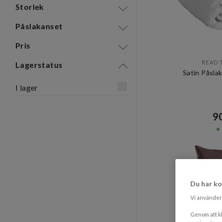
Storlek
Påslakanset
Pris
READ 
Lagerstatus
Satin Påsla
I lager
90
Du har ko
Vi använder 
Genom att kl