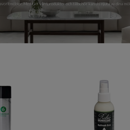
avoritmöbler. Med rätt vårdprodukter och tillbehör kan du njuta av dina möb