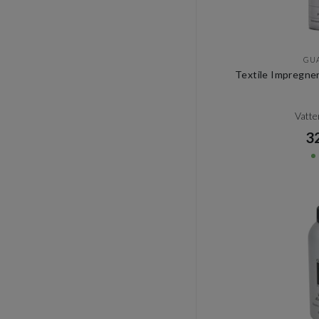
GU
Textile Impregne
Vatt
32