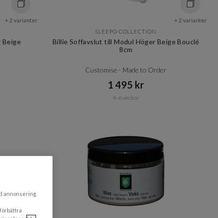
+ 2 varianter
+ 2 varianter
SLEEPO COLLECTION
r Beige
Billie Soffavslut till Modul Höger Beige Bouclé
8cm
Customise - Made to Order
1 495 kr​​
4-6 veckor
ad annonsering.
 förbättra