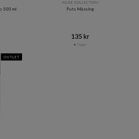
HILKE COLLECTION
p 500 ml
Puts Mässing
135 kr​​
I lager
OUTLET