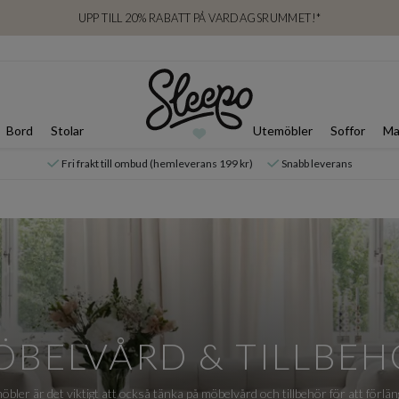
UPP TILL 20% RABATT PÅ VARDAGSRUMMET!*
Bord
Stolar
Utemöbler
Soffor
Ma
Fri frakt till ombud (hemleverans 199 kr)
Snabb leverans
ÖBELVÅRD & TILLBEH
öbler är det viktigt att också tänka på möbelvård och tillbehör för att förlä