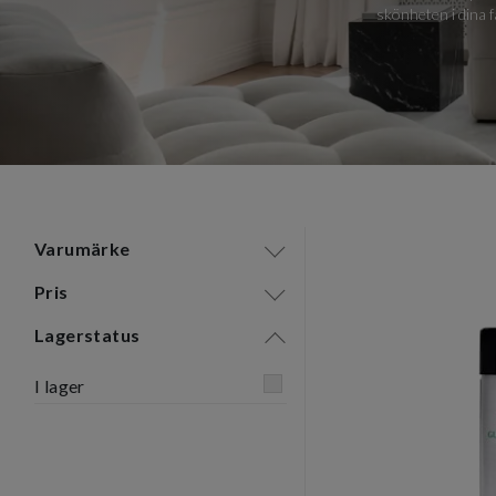
skönheten i dina f
Varumärke
Pris
Lagerstatus
I lager