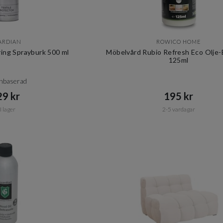
ARDIAN
ROWICO HOME
ring Sprayburk 500 ml
Möbelvård Rubio Refresh Eco Olje-
125ml
enbaserad
9 kr​​
195 kr​​
I lager
2-5 vardagar