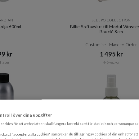
ARDIAN
SLEEPO COLLECTION
äolja 600ml
Billie Soffavslut till Modul Vänste
Bouclé 8cm
Customise - Made to Order
9 kr​​
1 495 kr​​
I lager
4-6 veckor
ntroll över dina uppgifter
cookies för att webbplatsen skall fungera korrekt samt för statistik och personanpass
icka på "acceptera alla cookies" samtycker du till lagring av cookies på din enhet för att