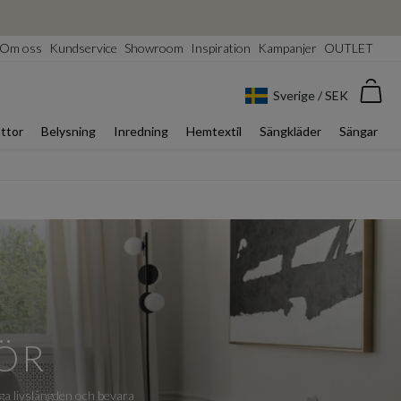
Om oss
Kundservice
Showroom
Inspiration
Kampanjer
OUTLET
Var
Sverige / SEK
ttor
Belysning
Inredning
Hemtextil
Sängkläder
Sängar
ÖR
nga livslängden och bevara