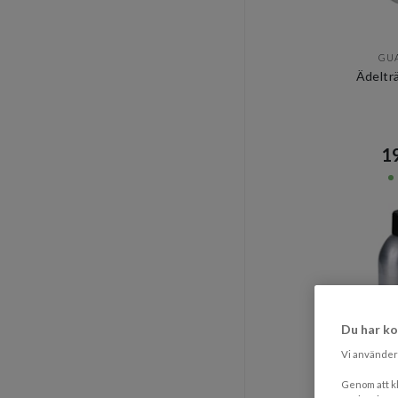
GU
Ädeltr
19
Du har ko
Vi använder 
Genom att kl