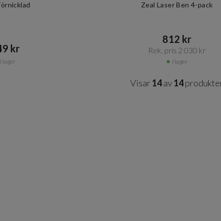
Förnicklad
Zeal Laser Ben 4-pack
812 kr​​
9 kr​​
Rek. pris 2 030 kr​​
I lager
I lager
Visar
14
av
14
produkte