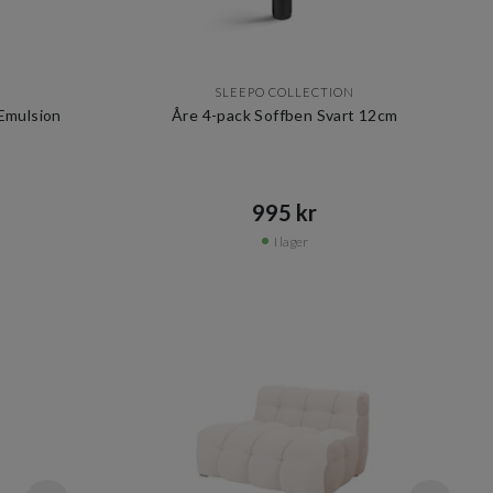
SLEEPO COLLECTION
Emulsion
Åre 4-pack Soffben Svart 12cm
995 kr​​
I lager