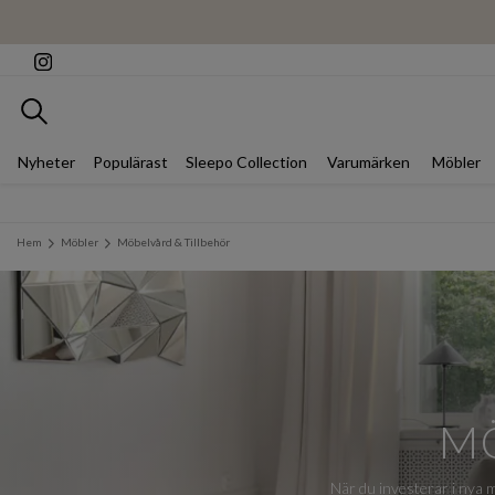
Sök
Nyheter
Populärast
Sleepo Collection
Varumärken
Möbler
Hem
Möbler
Möbelvård & Tillbehör
M
När du investerar i nya m