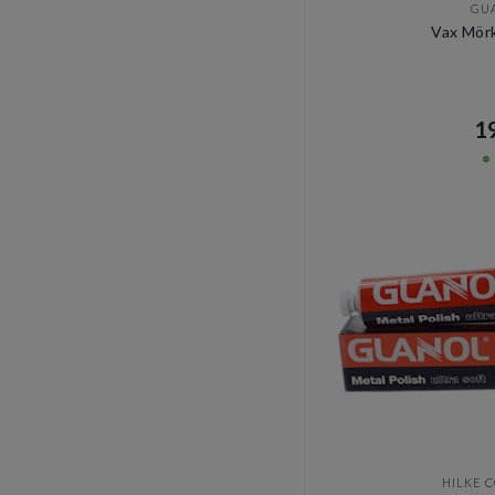
GU
Vax Mörk
19
HILKE 