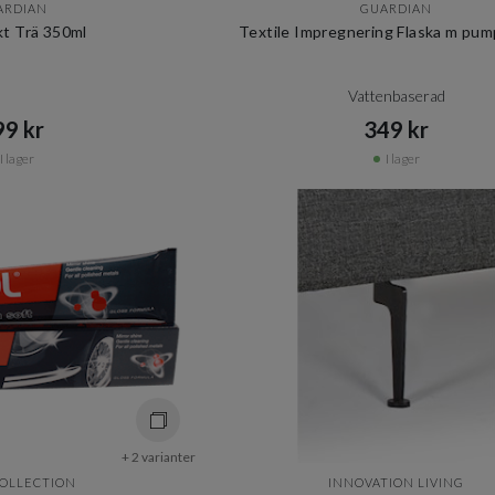
ARDIAN
GUARDIAN
t Trä 350ml
Textile Impregnering Flaska m pum
Vattenbaserad
9 kr​​
349 kr​​
I lager
I lager
+ 2 varianter
COLLECTION
INNOVATION LIVING