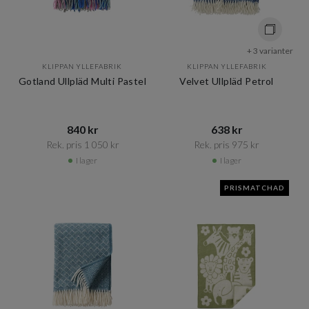
+ 3 varianter
KLIPPAN YLLEFABRIK
KLIPPAN YLLEFABRIK
Gotland Ullpläd Multi Pastel
Velvet Ullpläd Petrol
840 kr​​
638 kr​​
Rek. pris 1 050 kr​​
Rek. pris 975 kr​​
I lager
I lager
PRISMATCHAD