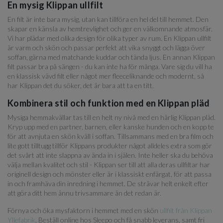
En mysig Klippan ullfilt
En filt är inte bara mysig, utan kan tillföra en hel del till hemmet. Den
skapar en känsla av hemtrevlighet och ger en välkomnande atmosfär.
Vi har plädar med olika design för olika typer av rum. En Klippan ullfilt
är varm och skön och passar perfekt att vika snyggt och lägga över
soffan, gärna med matchande kuddar och tända ljus. En annan Klippan
filt passar bra på sängen - du kan inte ha för många. Vare sig du vill ha
en klassisk vävd filt eller något mer fleeceliknande och modernt, så
har Klippan det du söker, det är bara att ta en titt.
Kombinera stil och funktion med en Klippan pläd
Mysiga hemmakvällar tas till en helt ny nivå med en härlig Klippan pläd.
Kryp upp med en partner, barnen, eller kanske hunden och en kopp te
för att avnjuta en skön kväll i soffan. Tillsammans med en bra film och
lite gott tilltugg tillför Klippans produkter något alldeles extra som gör
det svårt att inte slappna av ända in i själen. Inte heller ska du behöva
välja mellan kvalitet och stil - Klippan ser till att alla deras ullfiltar har
originell design och mönster eller är i klassiskt enfärgat, för att passa
in och framhäva din inredning i hemmet. De strävar helt enkelt efter
att göra ditt hem ännu trivsammare än det redan är.
Förnya och öka mysfaktorn i hemmet med en skön
ullfilt från Klippan
Yllefabrik
. Beställ online hos Sleepo och få snabb leverans, samt fri