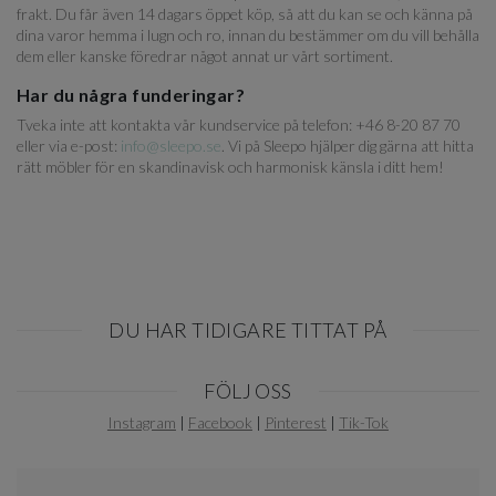
frakt. Du får även 14 dagars öppet köp, så att du kan se och känna på
dina varor hemma i lugn och ro, innan du bestämmer om du vill behålla
dem eller kanske föredrar något annat ur vårt sortiment.
Har du några funderingar?
Tveka inte att kontakta vår kundservice på telefon: +46 8-20 87 70
eller via e-post:
info@sleepo.se
. Vi på Sleepo hjälper dig gärna att hitta
rätt möbler för en skandinavisk och harmonisk känsla i ditt hem!
DU HAR TIDIGARE TITTAT PÅ
Item
FÖLJ OSS
1
of
Instagram
|
Facebook
|
Pinterest
|
Tik-Tok
0