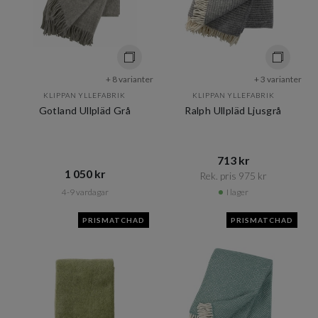
+ 8 varianter
+ 3 varianter
KLIPPAN YLLEFABRIK
KLIPPAN YLLEFABRIK
Gotland Ullpläd Grå
Ralph Ullpläd Ljusgrå
713 kr​​
1 050 kr​​
Rek. pris 975 kr​​
4-9 vardagar
I lager
PRISMATCHAD
PRISMATCHAD