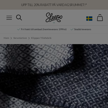
UPP TILL 20% RABATT PÅ VARDAGSRUMMET!*
Var
Sök
Meny
Fri frakt till ombud (hemleverans 199 kr)
Snabb leverans
Hem
Varumärken
Klippan Yllefabrik