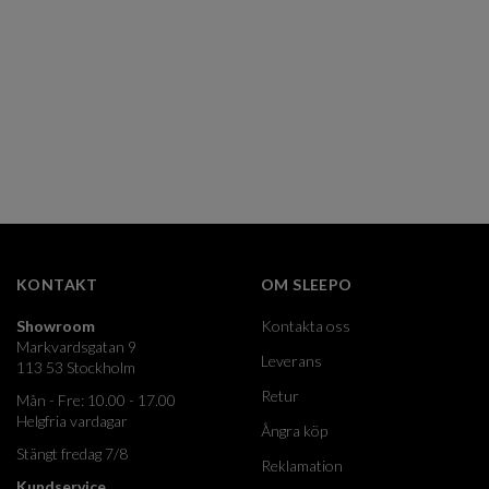
KONTAKT
OM SLEEPO
Showroom
Kontakta oss
Markvardsgatan 9
Leverans
113 53 Stockholm
Retur
Mån - Fre: 10.00 - 17.00
Helgfria vardagar
Ångra köp
Stängt fredag 7/8
Reklamation
Kundservice