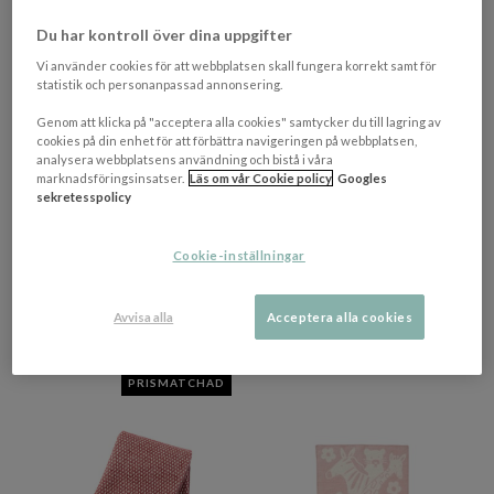
Du har kontroll över dina uppgifter
Vi använder cookies för att webbplatsen skall fungera korrekt samt för
statistik och personanpassad annonsering.
Genom att klicka på "acceptera alla cookies" samtycker du till lagring av
cookies på din enhet för att förbättra navigeringen på webbplatsen,
analysera webbplatsens användning och bistå i våra
+ 3 varianter
+ 8 varianter
marknadsföringsinsatser.
Läs om vår Cookie policy
Googles
KLIPPAN YLLEFABRIK
KLIPPAN YLLEFABRIK
sekretesspolicy
Knut Ullpläd Nougat
Gotland Ullpläd Buteljgrön
Cookie-inställningar
713 kr​​
773 kr​​
Rek. pris 975 kr​​
Rek. pris 1 050 kr​​
Avvisa alla
Acceptera alla cookies
I lager
I lager
PRISMATCHAD