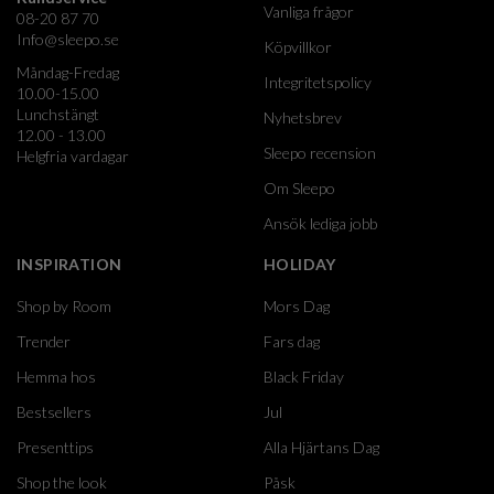
Vanliga frågor
08-20 87 70
Info@sleepo.se
Köpvillkor
Måndag-Fredag
Integritetspolicy
10.00-15.00
Lunchstängt
Nyhetsbrev
12.00 - 13.00
Sleepo recension
Helgfria vardagar
Om Sleepo
Ansök lediga jobb
INSPIRATION
HOLIDAY
Shop by Room
Mors Dag
Trender
Fars dag
Hemma hos
Black Friday
Bestsellers
Jul
Presenttips
Alla Hjärtans Dag
Shop the look
Påsk