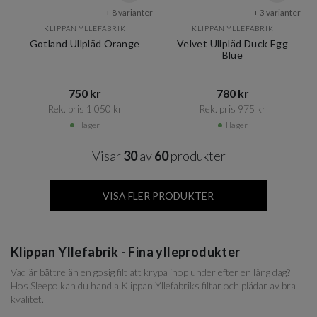
+ 8 varianter
+ 3 varianter
KLIPPAN YLLEFABRIK
KLIPPAN YLLEFABRIK
Gotland Ullpläd Orange
Velvet Ullpläd Duck Egg
Blue
750 kr​​
780 kr​​
Rek. pris 1 050 kr​​
Rek. pris 975 kr​​
I lager
I lager
Visar
30
av
60
produkter
VISA FLER PRODUKTER
Klippan Yllefabrik - Fina ylleprodukter
Vad är bättre än en gosig filt att krypa ihop under efter en lång dag?
Hos Sleepo kan du handla Klippan Yllefabriks filtar och plädar av bra
kvalitet.