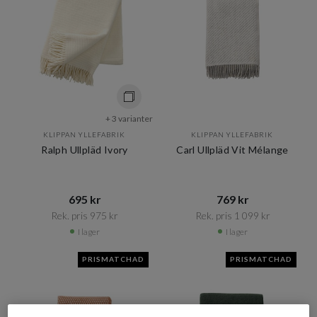
+ 3 varianter
KLIPPAN YLLEFABRIK
KLIPPAN YLLEFABRIK
Ralph Ullpläd Ivory
Carl Ullpläd Vit Mélange
695 kr​​
769 kr​​
Rek. pris 975 kr​​
Rek. pris 1 099 kr​​
I lager
I lager
PRISMATCHAD
PRISMATCHAD