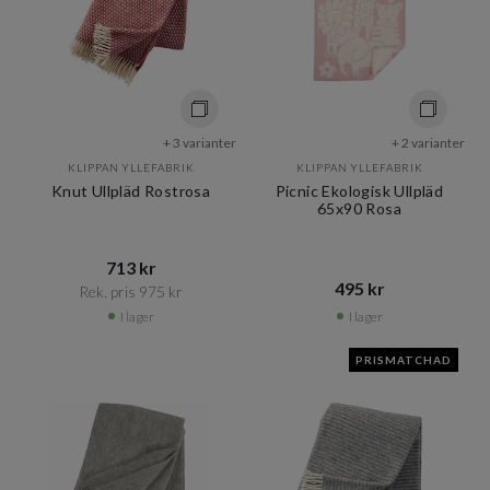
+ 3 varianter
+ 2 varianter
KLIPPAN YLLEFABRIK
KLIPPAN YLLEFABRIK
Knut Ullpläd Rostrosa
Picnic Ekologisk Ullpläd
65x90 Rosa
713 kr​​
495 kr​​
Rek. pris 975 kr​​
I lager
I lager
PRISMATCHAD