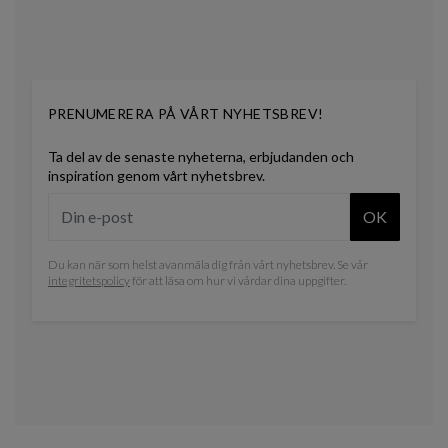
PRENUMERERA PÅ VÅRT NYHETSBREV!
Ta del av de senaste nyheterna, erbjudanden och
inspiration genom vårt nyhetsbrev.
OK
Du kan när som helst avanmäla dig från vårt nyhetsbrev. Se vår
integritetspolicy
för att läsa om hur vi vårdar dina uppgifter.