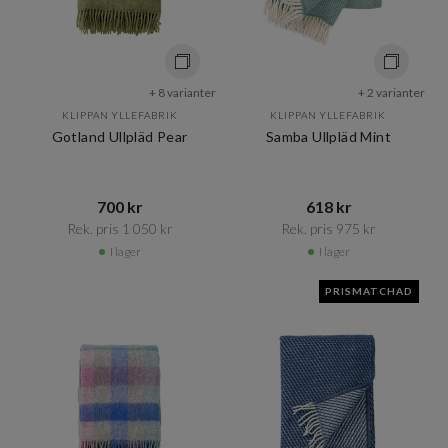
+ 8 varianter
+ 2 varianter
KLIPPAN YLLEFABRIK
KLIPPAN YLLEFABRIK
Gotland Ullpläd Pear
Samba Ullpläd Mint
700 kr​​
618 kr​​
Rek. pris 1 050 kr​​
Rek. pris 975 kr​​
I lager
I lager
PRISMATCHAD