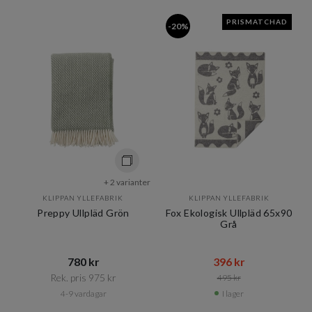
PRISMATCHAD
-20%
+ 2 varianter
KLIPPAN YLLEFABRIK
KLIPPAN YLLEFABRIK
Preppy Ullpläd Grön
Fox Ekologisk Ullpläd 65x90
Grå
780 kr​​
396 kr​​
Rek. pris 975 kr​​
495 kr​​
4-9 vardagar
I lager