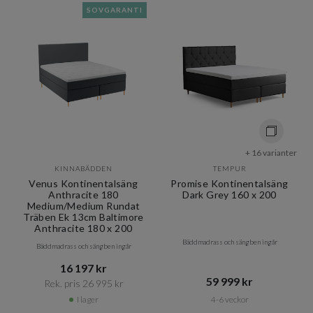
SOVGARANTI
+ 16 varianter
KINNABÄDDEN
TEMPUR
Venus Kontinentalsäng
Promise Kontinentalsäng
Anthracite 180
Dark Grey 160 x 200
Medium/Medium Rundat
Träben Ek 13cm Baltimore
Anthracite 180 x 200
Bäddmadrass och sängben ingår
Bäddmadrass och sängben ingår
16 197 kr​​
59 999 kr​​
Rek. pris 26 995 kr​​
I lager
4-6 veckor