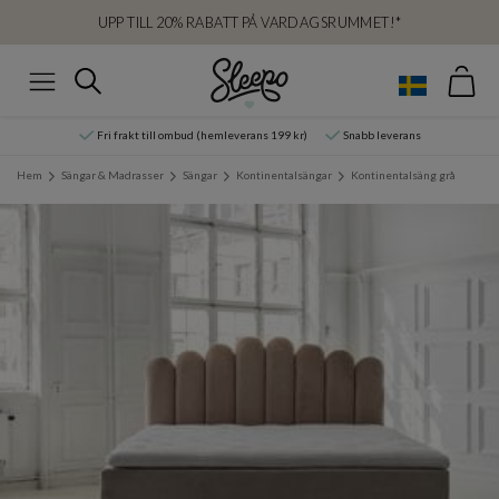
UPP TILL 20% RABATT PÅ VARDAGSRUMMET!*
Var
Sök
Meny
Fri frakt till ombud (hemleverans 199 kr)
Snabb leverans
Hem
Sängar & Madrasser
Sängar
Kontinentalsängar
Kontinentalsäng grå