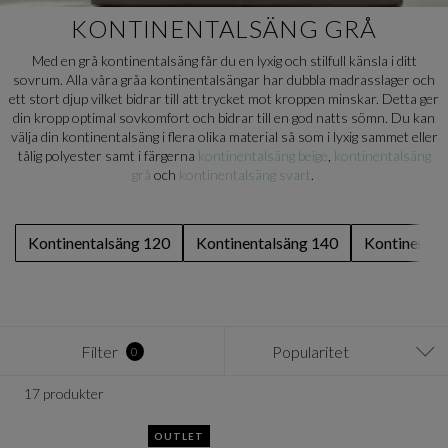
KONTINENTALSÄNG GRÅ
Med en grå kontinentalsäng får du en lyxig och stilfull känsla i ditt
sovrum. Alla våra gråa kontinentalsängar har dubbla madrasslager och
ett stort djup vilket bidrar till att trycket mot kroppen minskar. Detta ger
din kropp optimal sovkomfort och bidrar till en god natts sömn. Du kan
välja din kontinentalsäng i flera olika material så som i lyxig sammet eller
tålig polyester samt i färgerna
kontinentalsäng beige
,
kontinentalsäng
grå
och
kontinentalsäng svart
.
Kontinentalsäng 120
Kontinentalsäng 140
Kontinental
Filter
Popularitet
0
17 produkter
OUTLET