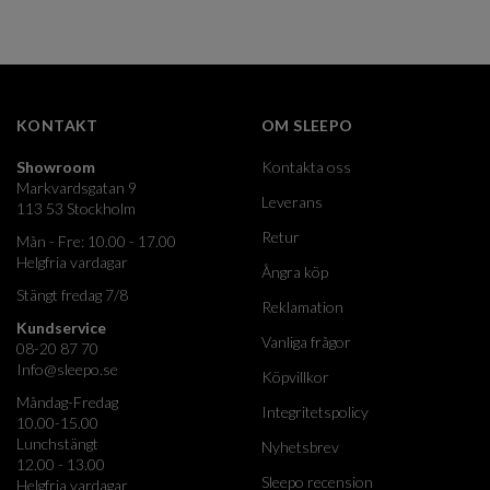
KONTAKT
OM SLEEPO
Showroom
Kontakta oss
Markvardsgatan 9
Leverans
113 53 Stockholm
Retur
Mån - Fre: 10.00 - 17.00
Helgfria vardagar
Ångra köp
Stängt fredag 7/8
Reklamation
Kundservice
Vanliga frågor
08-20 87 70
Info@sleepo.se
Köpvillkor
Måndag-Fredag
Integritetspolicy
10.00-15.00
Lunchstängt
Nyhetsbrev
12.00 - 13.00
Sleepo recension
Helgfria vardagar