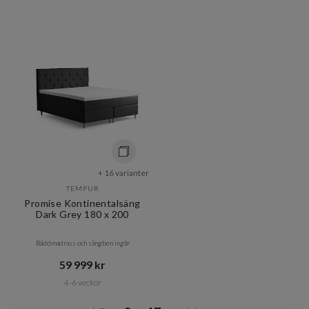
+ 16 varianter
TEMPUR
Promise Kontinentalsäng
Dark Grey 180 x 200
Bäddmadrass och sängben ingår
59 999 kr​​
4-6 veckor