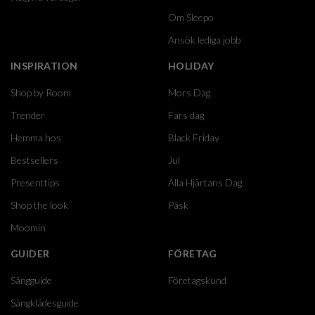
Om Sleepo
Ansök lediga jobb
INSPIRATION
HOLIDAY
Shop by Room
Mors Dag
Trender
Fars dag
Hemma hos
Black Friday
Bestsellers
Jul
Presenttips
Alla Hjärtans Dag
Shop the look
Påsk
Moomin
GUIDER
FÖRETAG
Sängguide
Företagskund
Sängklädesguide