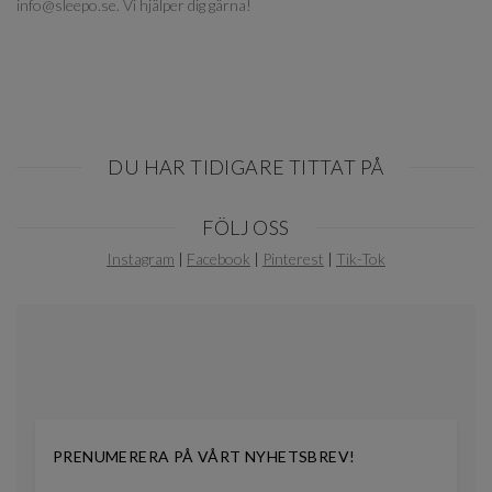
info@sleepo.se. Vi hjälper dig gärna!
DU HAR TIDIGARE TITTAT PÅ
Item
FÖLJ OSS
1
of
Instagram
|
Facebook
|
Pinterest
|
Tik-Tok
0
PRENUMERERA PÅ VÅRT NYHETSBREV!