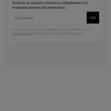
Ta del av de senaste nyheterna, erbjudanden och
inspiration genom vårt nyhetsbrev.
OK
Du kan när som helst avanmäla dig från vårt nyhetsbrev. Se vår
integritetspolicy
för att läsa om hur vi vårdar dina uppgifter.