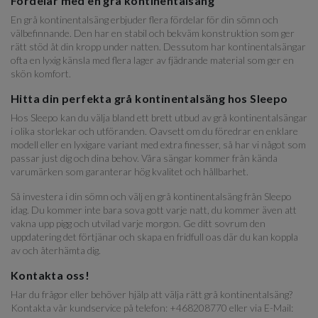
Fördelar med en grå kontinentalsäng
En grå kontinentalsäng erbjuder flera fördelar för din sömn och
välbefinnande. Den har en stabil och bekväm konstruktion som ger
rätt stöd åt din kropp under natten. Dessutom har kontinentalsängar
ofta en lyxig känsla med flera lager av fjädrande material som ger en
skön komfort.
Hitta din perfekta grå kontinentalsäng hos Sleepo
Hos Sleepo kan du välja bland ett brett utbud av grå kontinentalsängar
i olika storlekar och utföranden. Oavsett om du föredrar en enklare
modell eller en lyxigare variant med extra finesser, så har vi något som
passar just dig och dina behov. Våra sängar kommer från kända
varumärken som garanterar hög kvalitet och hållbarhet.
Så investera i din sömn och välj en grå kontinentalsäng från Sleepo
idag. Du kommer inte bara sova gott varje natt, du kommer även att
vakna upp pigg och utvilad varje morgon. Ge ditt sovrum den
uppdatering det förtjänar och skapa en fridfull oas där du kan koppla
av och återhämta dig.
Kontakta oss!
Har du frågor eller behöver hjälp att välja rätt grå kontinentalsäng?
Kontakta vår kundservice på telefon: +468208770 eller via E-Mail: