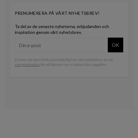
PRENUMERERA PÅ VÅRT NYHETSBREV!
Ta del av de senaste nyheterna, erbjudanden och
inspiration genom vårt nyhetsbrev.
OK
Du kan när som helst avanmäla dig från vårt nyhetsbrev. Se vår
integritetspolicy
för att läsa om hur vi vårdar dina uppgifter.