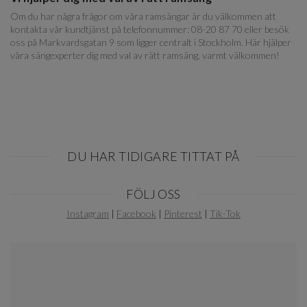
Om du har några frågor om våra ramsängar är du välkommen att
kontakta vår kundtjänst på telefonnummer: 08-20 87 70 eller besök
oss på Markvardsgatan 9 som ligger centralt i Stockholm. Här hjälper
våra sängexperter dig med val av rätt ramsäng, varmt välkommen!
DU HAR TIDIGARE TITTAT PÅ
Item
FÖLJ OSS
1
of
Instagram
|
Facebook
|
Pinterest
|
Tik-Tok
0