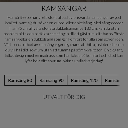
RAMSÄNGAR
Här på Sleepo har vi ett stort utbud av prisvärda ramsängar av god
kvalitet, vare sig du söker en dubbel eller enkelsäng. Med sängbredder
från 75 cm till våra största dubbelsängar på 180 cm, kan du utan
problem hitta den perfekta ramsängen till ett gästrum, ditt barns första
ramsäng eller en dubbelsäng som ger komfort för alla som sover i den.
Vårt breda utbud av ramsängar ger dig chans att hitta just den stil som
du vill ha i ditt sovrum utan att tumma på sömnkvaliteten. En elegant,
tidlös design med en madrass som har fokus på komfort och stöd kan
lyfta hela ditt sovrum. Vakna utvilad varje dag!
Ramsäng 80
Ramsäng 90
Ramsäng 120
Ramsäng 1
UTVALT FÖR DIG
Item
1
of
0