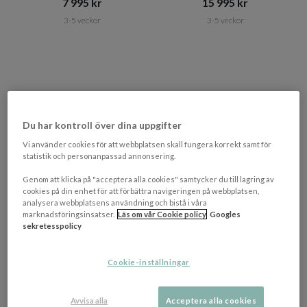
7 995 kr​​
15 995 kr​​
3-5 veckor
3-5 veckor
Du har kontroll över dina uppgifter
Vi använder cookies för att webbplatsen skall fungera korrekt samt för
statistik och personanpassad annonsering.
Genom att klicka på "acceptera alla cookies" samtycker du till lagring av
cookies på din enhet för att förbättra navigeringen på webbplatsen,
analysera webbplatsens användning och bistå i våra
+ 10 varianter
+ 7 varianter
marknadsföringsinsatser.
Läs om vår Cookie policy
Googles
KINNABÄDDEN
KINNABÄDDEN
sekretesspolicy
Jupiter Seamless Ramsäng
Venus Ramsäng Baltimore
Senz Sand 180 x 200
Sand 105 x 200
Cookie-inställningar
Bäddmadrass och sängben ingår
Bäddmadrass och sängben ingår
15 995 kr​​
14 995 kr​​
Avvisa alla
Acceptera alla cookies