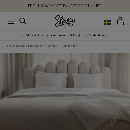
UPP TILL 20% RABATT PÅ VARDAGSRUMMET!*
Var
Sök
Meny
Fri frakt till ombud (hemleverans 199 kr)
Snabb leverans
Hem
Sängar & Madrasser
Sängar
Ramsängar