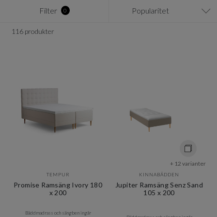
Filter
Popularitet
0
116 produkter
+ 12 varianter
TEMPUR
KINNABÄDDEN
Promise Ramsäng Ivory 180
Jupiter Ramsäng Senz Sand
x 200
105 x 200
Bäddmadrass och sängben ingår