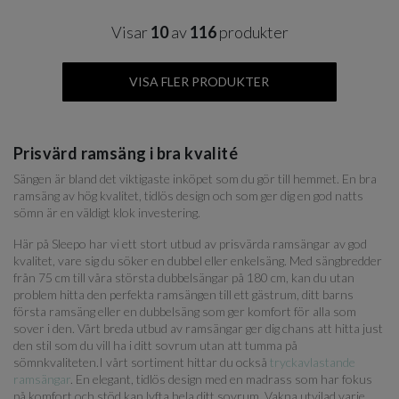
Visar
10
av
116
produkter
VISA FLER PRODUKTER
Prisvärd ramsäng i bra kvalité
Sängen är bland det viktigaste inköpet som du gör till hemmet. En bra
ramsäng av hög kvalitet, tidlös design och som ger dig en god natts
sömn är en väldigt klok investering.
Här på Sleepo har vi ett stort utbud av prisvärda ramsängar av god
kvalitet, vare sig du söker en dubbel eller enkelsäng. Med sängbredder
från 75 cm till våra största dubbelsängar på 180 cm, kan du utan
problem hitta den perfekta ramsängen till ett gästrum, ditt barns
första ramsäng eller en dubbelsäng som ger komfort för alla som
sover i den. Vårt breda utbud av ramsängar ger dig chans att hitta just
den stil som du vill ha i ditt sovrum utan att tumma på
sömnkvaliteten.I vårt sortiment hittar du också
tryckavlastande
ramsängar
. En elegant, tidlös design med en madrass som har fokus
på komfort och stöd kan lyfta hela ditt sovrum. Vakna utvilad varje