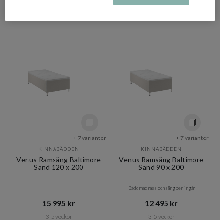
3-5 veckor
3-5 veckor
+ 7 varianter
+ 7 varianter
KINNABÄDDEN
KINNABÄDDEN
Venus Ramsäng Baltimore
Venus Ramsäng Baltimore
Sand 120 x 200
Sand 90 x 200
Bäddmadrass och sängben ingår
15 995 kr​​
12 495 kr​​
3-5 veckor
3-5 veckor