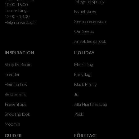
Integritetspolicy
10.00-15.00
Lunchstängt
Nyhetsbrev
12.00 - 13.00
Sleepo recension
Helgfria vardagar
Om Sleepo
Ansök lediga jobb
INSPIRATION
HOLIDAY
Shop by Room
Mors Dag
Trender
Fars dag
Hemma hos
Black Friday
Bestsellers
Jul
Presenttips
Alla Hjärtans Dag
Shop the look
Påsk
Moomin
GUIDER
FÖRETAG