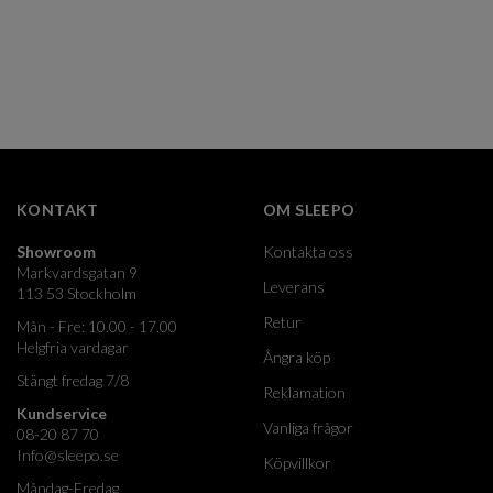
KONTAKT
OM SLEEPO
Showroom
Kontakta oss
Markvardsgatan 9
Leverans
113 53 Stockholm
Retur
Mån - Fre: 10.00 - 17.00
Helgfria vardagar
Ångra köp
Stängt fredag 7/8
Reklamation
Kundservice
Vanliga frågor
08-20 87 70
Info@sleepo.se
Köpvillkor
Måndag-Fredag