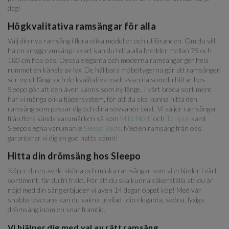
dag!
Högkvalitativa ramsängar för alla
Välj din nya ramsäng i flera olika modeller och utföranden. Om du vill
ha en snygg ramsäng i svart kan du hitta alla bredder mellan 75 och
180 cm hos oss. Dessa eleganta och moderna ramsängar ger hela
rummet en känsla av lyx. De hållbara möbeltygerna gör att ramsängen
ser ny ut länge och de kvalitativa madrasserna som du hittar hos
Sleepo gör att den även känns som ny länge. I vårt breda sortiment
har vi många olika fjädersystem, för att du ska kunna hitta den
ramsäng som passar dig och dina sovvanor bäst. Vi säljer ramsängar
från flera kända varumärken så som
Mille Notti
och
Tempur
samt
Sleepos egna varumärke
Sleepo Beds
. Med en ramsäng från oss
garanterar vi dig en god natts sömn!
Hitta din drömsäng hos Sleepo
Köper du en av de sköna och mjuka ramsängar som vi erbjuder i vårt
sortiment, får du fri frakt. För att du ska kunna säkerställa att du är
nöjd med din säng erbjuder vi även 14 dagar öppet köp! Med vår
snabba leverans kan du vakna utvilad i din eleganta, sköna, lyxiga
drömsäng inom en snar framtid.
Vi hjälper dig med val av rätt ramsäng