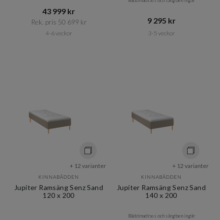
Bäddmadrass och sängben ingår
43 999 kr​​
9 295 kr​​
Rek. pris 50 699 kr​​
4-6 veckor
3-5 veckor
+ 12 varianter
+ 12 varianter
KINNABÄDDEN
KINNABÄDDEN
Jupiter Ramsäng Senz Sand
Jupiter Ramsäng Senz Sand
120 x 200
140 x 200
Bäddmadrass och sängben ingår