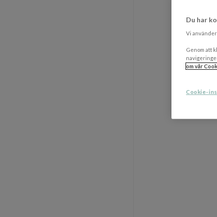
Du har ko
Vi använder 
Genom att kl
navigeringe
om vår Cook
Cookie-ins