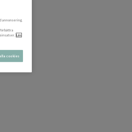
ad annonsering.
 förbättra
sinsatser.
Läs
alla cookies