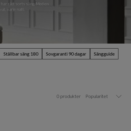
an har rätt sorts säng. Med en
t, varje natt.
Ställbar säng 180
Sovgaranti 90 dagar
Sängguide
0 produkter
Popularitet