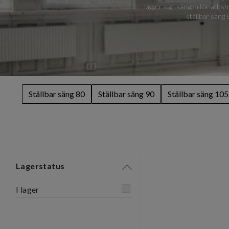
lägger sig i sängen för att s
ställbar säng
Ställbar säng 80
Ställbar säng 90
Ställbar säng 105
Lagerstatus
I lager