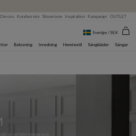
Om oss
Kundservice
Showroom
Inspiration
Kampanjer
OUTLET
Var
Sverige / SEK
ttor
Belysning
Inredning
Hemtextil
Sängkläder
Sängar
M
men det är oerhört många som