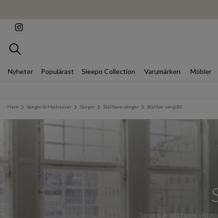
Sök
Nyheter
Populärast
Sleepo Collection
Varumärken
Möbler
Hem
Sängar & Madrasser
Sängar
Ställbara sängar
Ställbar säng 80
Sängen är ditt hems viktiga