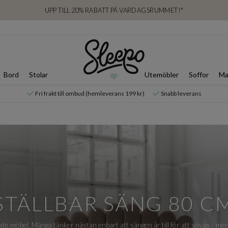
UPP TILL 20% RABATT PÅ VARDAGSRUMMET!*
Bord
Stolar
Utemöbler
Soffor
Ma
Fri frakt till ombud (hemleverans 199 kr)
Snabb leverans
STÄLLBAR SÄNG 80 C
ste möbel. Många tänker nästan enbart att sängen är till för att sovas i, 