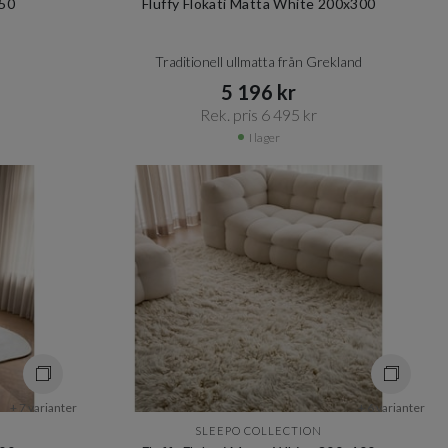
350
Fluffy Flokati Matta White 200x300
Traditionell ullmatta från Grekland
5 196 kr​​
Rek. pris 6 495 kr​​
I lager
+ 7 varianter
+ 6 varianter
SLEEPO COLLECTION