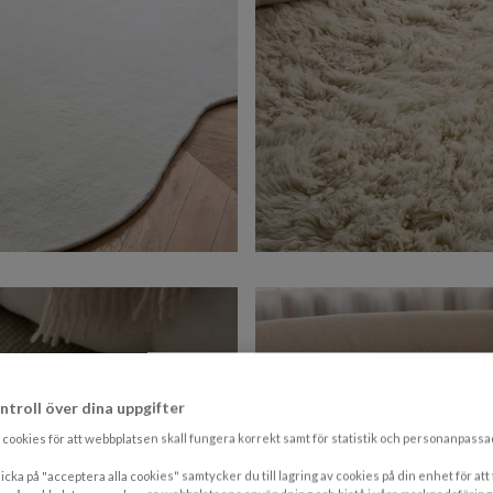
ntroll över dina uppgifter
cookies för att webbplatsen skall fungera korrekt samt för statistik och personanpass
icka på "acceptera alla cookies" samtycker du till lagring av cookies på din enhet för att