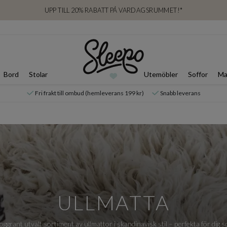
UPP TILL 20% RABATT PÅ VARDAGSRUMMET!*
Bord
Stolar
Utemöbler
Soffor
Ma
Fri frakt till ombud (hemleverans 199 kr)
Snabb leverans
ULLMATTA
oggrant utvalt sortiment av ullmattor i skandinavisk stil – perfekta för di