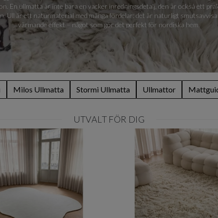
on. En ullmatta är inte bara en vacker inredningsdetalj, den är också ett prakt
n. Ull är ett naturmaterial med många fördelar: det är naturligt smutsavvisa
värmande effekt – något som gör det perfekt för nordiska hem.
i
Milos Ullmatta
Stormi Ullmatta
Ullmattor
Mattgui
UTVALT FÖR DIG