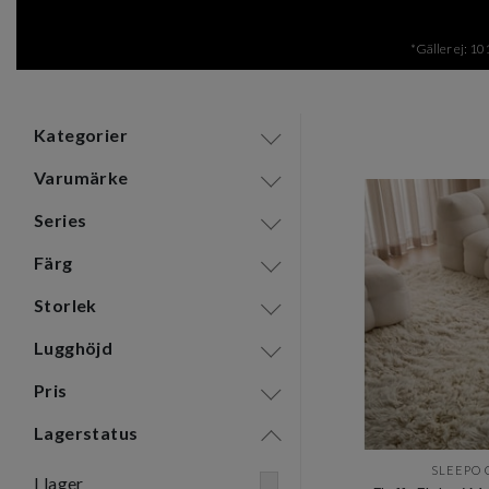
*Gäller ej: 10
Kategorier
Varumärke
Series
Färg
Storlek
Lugghöjd
Pris
Lagerstatus
SLEEPO 
I lager