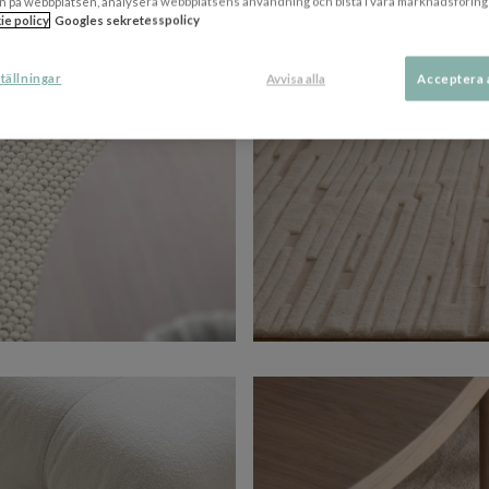
n på webbplatsen, analysera webbplatsens användning och bistå i våra marknadsföring
ie policy
Googles sekretesspolicy
tällningar
Avvisa alla
Acceptera 