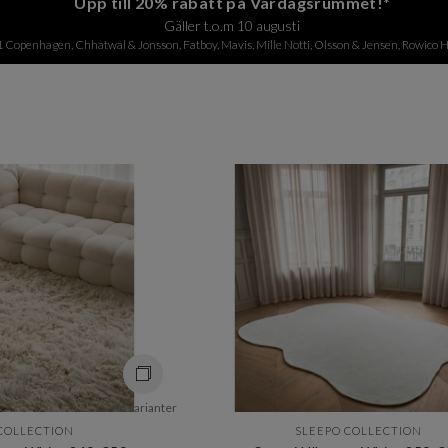
Upp till 20% rabatt på Vardagsrummet!*
Gäller t.o.m 10 augusti
1 Copenhagen, Chhatwal & Jonsson, Fatboy, Mavis, Mille Notti, Olsson & Jensen, Rowico H
+ 6 varianter
COLLECTION
SLEEPO COLLECTION