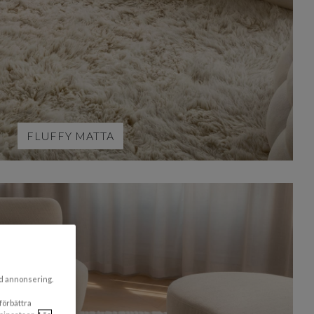
FLUFFY MATTA
ad annonsering.
 förbättra