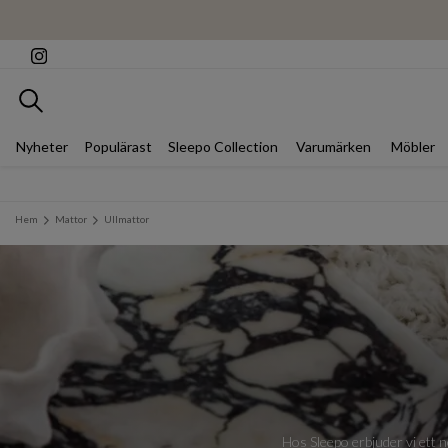
Sök
Nyheter
Populärast
Sleepo Collection
Varumärken
Möbler
Hem
Mattor
Ullmattor
Hos Sleepo erbjuder vi ett n