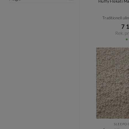
Fluffy Flokati 
Traditionell ul
7 1
Rek. pri
SLEEPO 