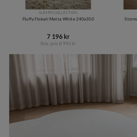
SLEEPO COLLECTION
Fluffy Flokati Matta White 240x350
Storm
7 196 kr​​
Rek. pris 8 995 kr​​
Item
1
of
12