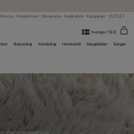
Om oss
Kundservice
Showroom
Inspiration
Kampanjer
OUTLET
Var
Sverige / SEK
ttor
Belysning
Inredning
Hemtextil
Sängkläder
Sängar
g som söker en kombination av