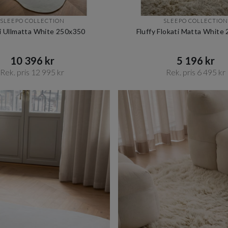
SLEEPO COLLECTION
SLEEPO COLLECTION
i Ullmatta White 250x350
Fluffy Flokati Matta White
10 396 kr​​
5 196 kr​​
Rek. pris 12 995 kr​​
Rek. pris 6 495 kr​​