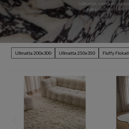
hållbarhet, estetik och funkti
matta som håller i längde
Ullmatta 200x300
Ullmatta 250x350
Fluffy Flokat