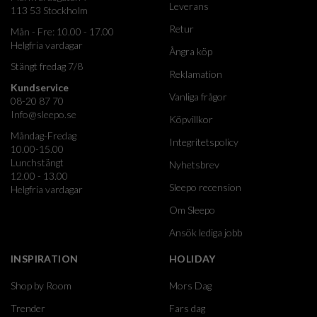
Leverans
113 53 Stockholm
Retur
Mån - Fre: 10.00 - 17.00
Helgfria vardagar
Ångra köp
Stängt fredag 7/8
Reklamation
Kundservice
Vanliga frågor
08-20 87 70
Info@sleepo.se
Köpvillkor
Måndag-Fredag
Integritetspolicy
10.00-15.00
Lunchstängt
Nyhetsbrev
12.00 - 13.00
Sleepo recension
Helgfria vardagar
Om Sleepo
Ansök lediga jobb
INSPIRATION
HOLIDAY
Shop by Room
Mors Dag
Trender
Fars dag