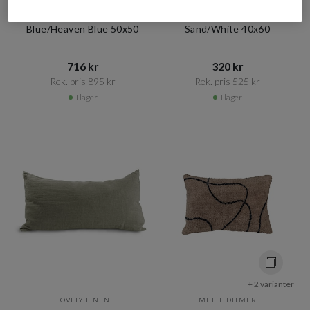
CHHATWAL & JONSSON
MARIMEKKO
Adi Kuddfodral Linne Palace
Piirto Unikko Kuddfodral
Blue/Heaven Blue 50x50
Sand/White 40x60
716 kr​​
320 kr​​
Rek. pris 895 kr​​
Rek. pris 525 kr​​
I lager
I lager
+ 2 varianter
LOVELY LINEN
METTE DITMER