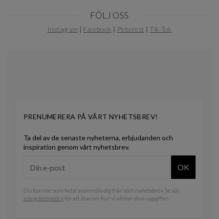
Item
FÖLJ OSS
1
of
Instagram
|
Facebook
|
Pinterest
|
Tik-Tok
11
PRENUMERERA PÅ VÅRT NYHETSBREV!
Ta del av de senaste nyheterna, erbjudanden och
inspiration genom vårt nyhetsbrev.
OK
Du kan när som helst avanmäla dig från vårt nyhetsbrev. Se vår
integritetspolicy
för att läsa om hur vi vårdar dina uppgifter.