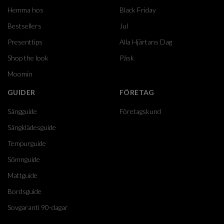
Hemma hos
Black Friday
Bestsellers
Jul
Presenttips
Alla Hjärtans Dag
Shop the look
Påsk
Moomin
GUIDER
FÖRETAG
Sängguide
Företagskund
Sängklädesguide
Tempurguide
Sömnguide
Mattguide
Bordsguide
Sovgaranti 90-dagar