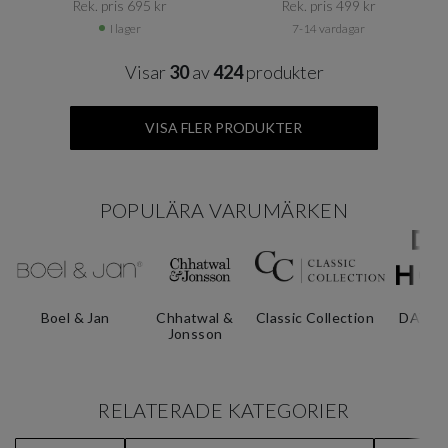
Rek. pris 695 kr​​
Rek. pris 499 kr​​
I lager
7-14 vardagar
Visar
30
av
424
produkter
VISA FLER PRODUKTER
POPULÄRA VARUMÄRKEN
Boel & Jan
Chhatwal &
Classic Collection
DAY H
Jonsson
RELATERADE KATEGORIER