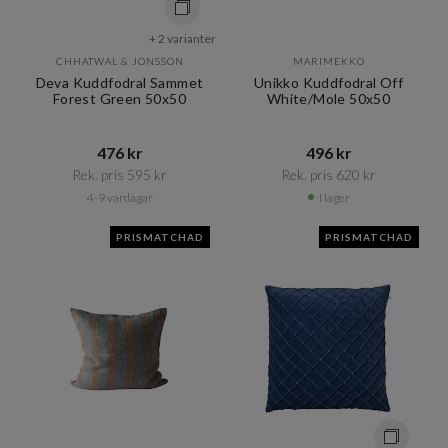
+ 2 varianter
CHHATWAL & JONSSON
MARIMEKKO
Deva Kuddfodral Sammet
Unikko Kuddfodral Off
Forest Green 50x50
White/Mole 50x50
476 kr​​
496 kr​​
Rek. pris 595 kr​​
Rek. pris 620 kr​​
4-9 vardagar
I lager
PRISMATCHAD
PRISMATCHAD