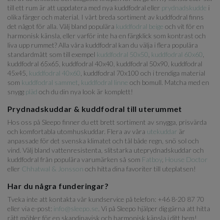
till ett rum är att uppdatera med nya kuddfodral eller
prydnadskudde
i
olika färger och material. I vårt breda sortiment av kuddfodral finns
det något för alla. Välj bland populära
kuddfodral beige
och vit för en
harmonisk känsla, eller varför inte ha en färgklick som kontrast och
liva upp rummet? Alla våra kuddfodral kan du välja i flera populära
standardmått som till exempel
kuddfodral 50x50
,
kuddfodral 60x60
,
kuddfodral 65x65, kuddfodral 40x40, kuddfodral 50x90, kuddfodral
45x45,
kuddfodral 40x60
, kuddfodral 70x100 och i trendiga material
som
kuddfodral sammet
,
kuddfodral linne
och bomull. Matcha med en
snygg
pläd
och du din nya look är komplett!
Prydnadskuddar & kuddfodral till uterummet
Hos oss på Sleepo finner du ett brett sortiment av snygga, prisvärda
och komfortabla utomhuskuddar. Flera av våra
utekuddar
är
anpassade för det svenska klimatet och tål både regn, snö sol och
vind. Välj bland vattenresistenta, slitstarka uteprydnadskuddar och
kuddfodral från populära varumärken så som
Fatboy
,
House Doctor
eller
Chhatwal & Jonsson
och hitta dina favoriter till uteplatsen!
Har du några funderingar?
Tveka inte att kontakta vår kundservice på telefon: +46 8-20 87 70
eller via e-post:
info@sleepo.se
. Vi på Sleepo hjälper dig gärna att hitta
rätt möbler för en skandinavisk och harmonisk känsla i ditt hem!