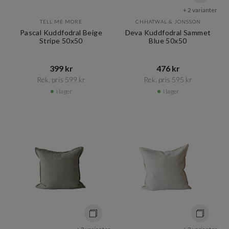
+ 2 varianter
TELL ME MORE
CHHATWAL & JONSSON
Pascal Kuddfodral Beige
Deva Kuddfodral Sammet
Stripe 50x50
Blue 50x50
399 kr​​
476 kr​​
Rek. pris 599 kr​​
Rek. pris 595 kr​​
I lager
I lager