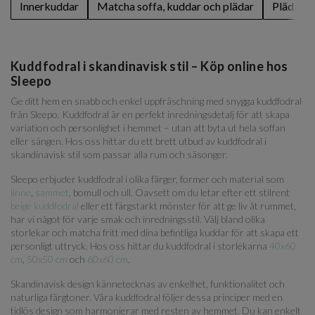
Innerkuddar
Matcha soffa, kuddar och plädar
Plädar
Kuddfodral i skandinavisk stil – Köp online hos
Sleepo
Ge ditt hem en snabb och enkel uppfräschning med snygga kuddfodral
från Sleepo. Kuddfodral är en perfekt inredningsdetalj för att skapa
variation och personlighet i hemmet – utan att byta ut hela soffan
eller sängen. Hos oss hittar du ett brett utbud av kuddfodral i
skandinavisk stil som passar alla rum och säsonger.
Sleepo erbjuder kuddfodral i olika färger, former och material som
linne
,
sammet
, bomull och ull. Oavsett om du letar efter ett stilrent
beige kuddfodral
eller ett färgstarkt mönster för att ge liv åt rummet,
har vi något för varje smak och inredningsstil. Välj bland olika
storlekar och matcha fritt med dina befintliga kuddar för att skapa ett
personligt uttryck. Hos oss hittar du kuddfodral i storlekarna
40x60
cm
,
50x50 cm
och
60x60 cm
.
Skandinavisk design kännetecknas av enkelhet, funktionalitet och
naturliga färgtoner. Våra kuddfodral följer dessa principer med en
tidlös design som harmonierar med resten av hemmet. Du kan enkelt