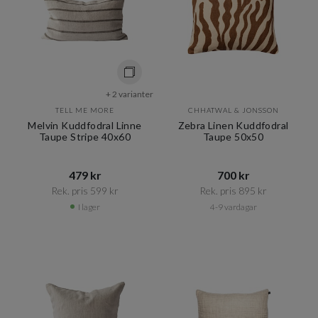
+ 2 varianter
TELL ME MORE
CHHATWAL & JONSSON
Melvin Kuddfodral Linne
Zebra Linen Kuddfodral
Taupe Stripe 40x60
Taupe 50x50
479 kr​​
700 kr​​
Rek. pris 599 kr​​
Rek. pris 895 kr​​
I lager
4-9 vardagar