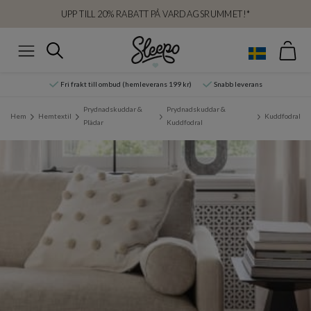
UPP TILL 20% RABATT PÅ VARDAGSRUMMET!*
Var
Sök
Meny
Fri frakt till ombud (hemleverans 199 kr)
Snabb leverans
Prydnadskuddar &
Prydnadskuddar &
Hem
Hemtextil
Kuddfodral
Plädar
Kuddfodral