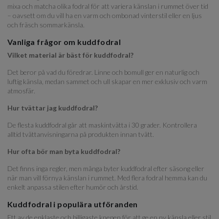
mixa och matcha olika fodral för att variera känslan i rummet över tid
– oavsett om du vill ha en varm och ombonad vinterstil eller en ljus
och fräsch sommarkänsla.
Vanliga frågor om kuddfodral
Vilket material är bäst för kuddfodral?
Det beror på vad du föredrar. Linne och bomull ger en naturlig och
luftig känsla, medan sammet och ull skapar en mer exklusiv och varm
atmosfär.
Hur tvättar jag kuddfodral?
De flesta kuddfodral går att maskintvätta i 30 grader. Kontrollera
alltid tvättanvisningarna på produkten innan tvätt.
Hur ofta bör man byta kuddfodral?
Det finns inga regler, men många byter kuddfodral efter säsong eller
när man vill förnya känslan i rummet. Med flera fodral hemma kan du
enkelt anpassa stilen efter humör och årstid.
Kuddfodral i populära utföranden
Ett av de enklaste och billigaste knepen för att ge en ny känsla eller stil