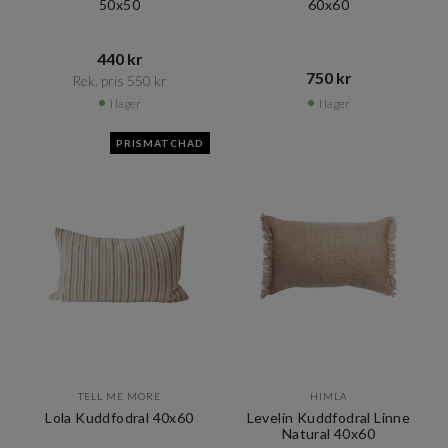
50x50
60x60
440 kr​​
750 kr​​
Rek. pris 550 kr​​
I lager
I lager
PRISMATCHAD
TELL ME MORE
HIMLA
Lola Kuddfodral 40x60
Levelin Kuddfodral Linne
Natural 40x60