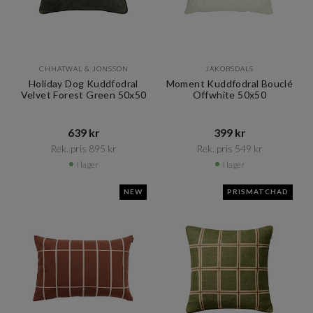
CHHATWAL & JONSSON
JAKOBSDALS
Holiday Dog Kuddfodral
Moment Kuddfodral Bouclé
Velvet Forest Green 50x50
Offwhite 50x50
639 kr​​
399 kr​​
Rek. pris 895 kr​​
Rek. pris 549 kr​​
I lager
I lager
NEW
PRISMATCHAD