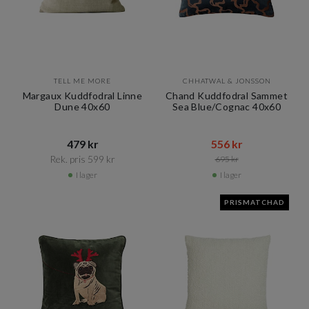
TELL ME MORE
CHHATWAL & JONSSON
Margaux Kuddfodral Linne
Chand Kuddfodral Sammet
Dune 40x60
Sea Blue/Cognac 40x60
479 kr​​
556 kr​​
Rek. pris 599 kr​​
695 kr​​
I lager
I lager
PRISMATCHAD