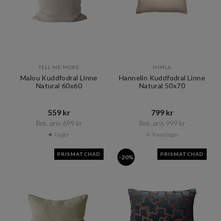
TELL ME MORE
HIMLA
Malou Kuddfodral Linne
Hannelin Kuddfodral Linne
Natural 60x60
Natural 50x70
559 kr​​
799 kr​​
Rek. pris 699 kr​​
Rek. pris 999 kr​​
I lager
4-9 vardagar
PRISMATCHAD
PRISMATCHAD
-20%