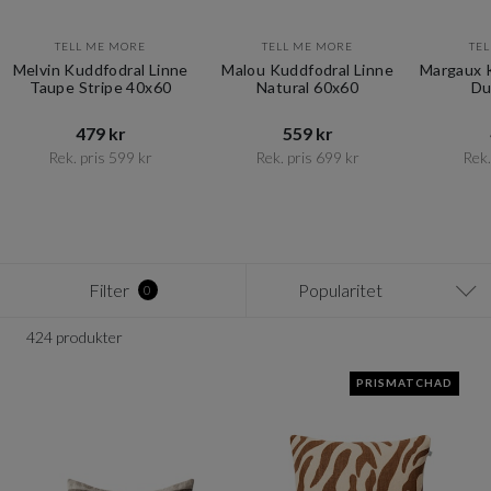
TELL ME MORE
TELL ME MORE
TE
Melvin Kuddfodral Linne
Malou Kuddfodral Linne
Margaux K
Taupe Stripe 40x60
Natural 60x60
Du
479 kr​​
559 kr​​
Rek. pris 599 kr​​
Rek. pris 699 kr​​
Rek.
Item
1
of
12
Filter
Popularitet
0
424 produkter
PRISMATCHAD