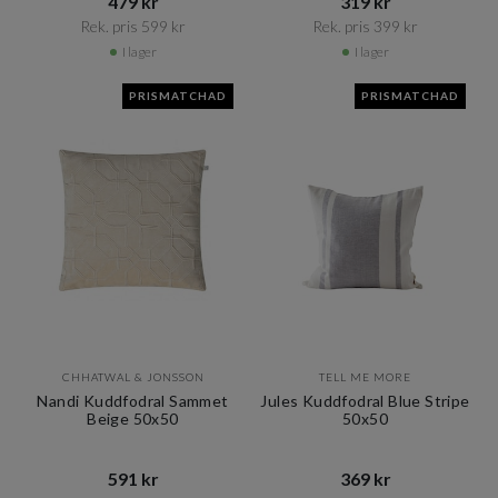
479 kr​​
319 kr​​
Rek. pris 599 kr​​
Rek. pris 399 kr​​
I lager
I lager
PRISMATCHAD
PRISMATCHAD
CHHATWAL & JONSSON
TELL ME MORE
Nandi Kuddfodral Sammet
Jules Kuddfodral Blue Stripe
Beige 50x50
50x50
591 kr​​
369 kr​​