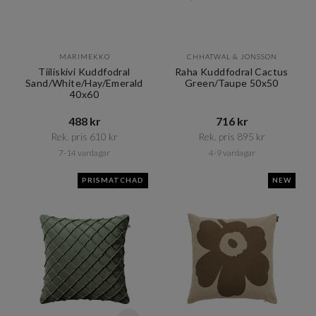
MARIMEKKO
CHHATWAL & JONSSON
Tiiliskivi Kuddfodral
Raha Kuddfodral Cactus
Sand/White/Hay/Emerald
Green/Taupe 50x50
40x60
488 kr​​
716 kr​​
Rek. pris 610 kr​​
Rek. pris 895 kr​​
7-14 vardagar
4-9 vardagar
PRISMATCHAD
NEW