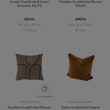
Lovely Kuddfodral Linne
Shadow Kuddfodral Brown
Avocado 40x70
40x60
356 kr​​
440 kr​​
Rek. pris 445 kr​​
Rek. pris 550 kr​​
4-9 vardagar
I lager
+ 2 varianter
METTE DITMER
OLSSON & JENSEN
Shadow Kuddfodral Brown
Daisy Kuddfodral Kamel