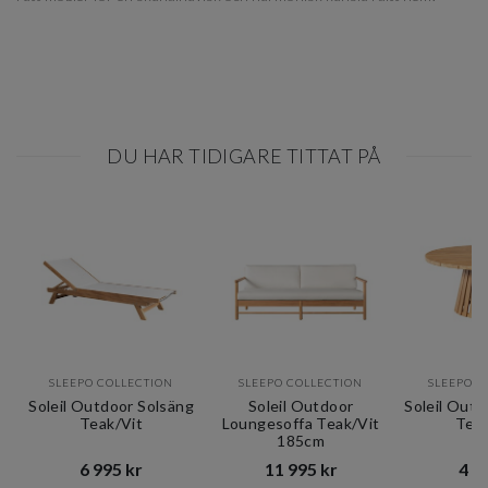
DU HAR TIDIGARE TITTAT PÅ
SLEEPO COLLECTION
SLEEPO COLLECTION
SLEEPO C
Soleil Outdoor Solsäng
Soleil Outdoor
Soleil Outd
Teak/Vit
Loungesoffa Teak/Vit
Tea
185cm
6 995 kr​​
11 995 kr​​
4 99