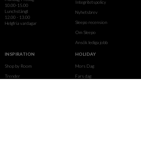
Integritetspolicy
10.00-15.00
Lunchstängt
Nyhetsbrev
12.00 - 13.00
Sleepo recension
Helgfria vardagar
Om Sleepo
Ansök lediga jobb
INSPIRATION
HOLIDAY
Shop by Room
Mors Dag
Trender
Fars dag
Hemma hos
Black Friday
Bestsellers
Jul
Presenttips
Alla Hjärtans Dag
Shop the look
Påsk
Moomin
GUIDER
FÖRETAG