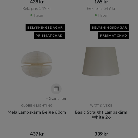
439 kr​​
165 kr​​
Rek. pris 549 kr​​
Rek. pris 549 kr​​
I lager
I lager
BELYSNINGSDAGAR
BELYSNINGSDAGAR
PRISMATCHAD
PRISMATCHAD
+ 2 varianter
GLOBEN LIGHTING
WATT & VEKE
Mela Lampskärm Beige 60cm
Basic Straight Lampskärm
White 26
437 kr​​
339 kr​​