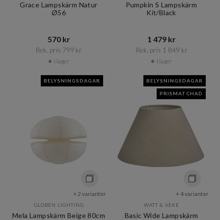
Grace Lampskärm Natur
Pumpkin S Lampskärm
Ø56
Kit/Black
570 kr​​
1 479 kr​​
Rek. pris 799 kr​​
Rek. pris 1 849 kr​​
I lager
I lager
BELYSNINGSDAGAR
BELYSNINGSDAGAR
PRISMATCHAD
+ 2 varianter
+ 4 varianter
GLOBEN LIGHTING
WATT & VEKE
Mela Lampskärm Beige 80cm
Basic Wide Lampskärm