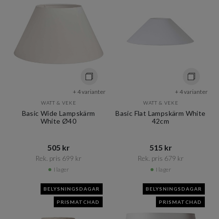
+ 4 varianter
+ 4 varianter
WATT & VEKE
WATT & VEKE
Basic Wide Lampskärm
Basic Flat Lampskärm White
White Ø40
42cm
505 kr​​
515 kr​​
Rek. pris 699 kr​​
Rek. pris 679 kr​​
I lager
I lager
BELYSNINGSDAGAR
BELYSNINGSDAGAR
PRISMATCHAD
PRISMATCHAD