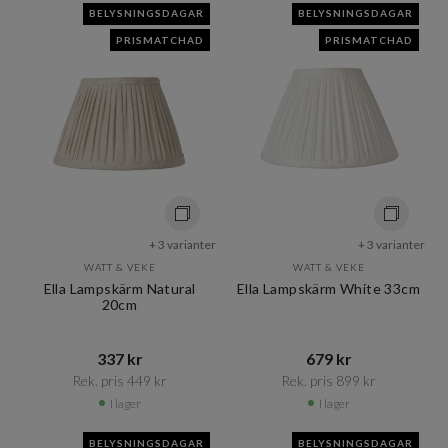
BELYSNINGSDAGAR
BELYSNINGSDAGAR
PRISMATCHAD
PRISMATCHAD
+ 3 varianter
+ 3 varianter
WATT & VEKE
WATT & VEKE
Ella Lampskärm Natural
Ella Lampskärm White 33cm
20cm
337 kr​​
679 kr​​
Rek. pris 449 kr​​
Rek. pris 899 kr​​
I lager
I lager
BELYSNINGSDAGAR
BELYSNINGSDAGAR