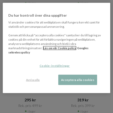
I lager
I lager
BELYSNINGSDAGAR
BELYSNINGSDAGAR
Du har kontroll över dina uppgifter
PRISMATCHAD
PRISMATCHAD
Vi använder cookies för att webbplatsen skall fungera korrekt samt för
statistik och personanpassad annonsering.
Genom att klicka på "acceptera alla cookies" samtycker du till lagring av
cookies på din enhet för att förbättra navigeringen på webbplatsen,
analysera webbplatsens användning och bistå i våra
marknadsföringsinsatser.
Läs om vår Cookie policy
Googles
sekretesspolicy
Cookie-inställningar
+ 4 varianter
+ 5 varianter
WATT & VEKE
WATT & VEKE
Avvisa alla
Acceptera alla cookies
Basic Flat Lampskärm White
Basic Oval Lampskärm
36cm
Natural 26cm
295 kr​​
319 kr​​
Rek. pris 499 kr​​
Rek. pris 399 kr​​
I lager
I lager