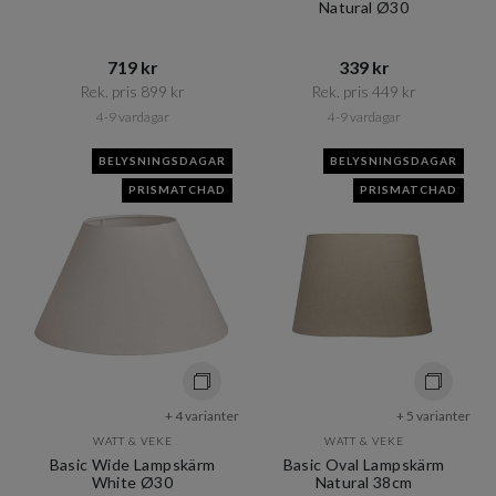
Natural Ø30
719 kr​​
339 kr​​
Rek. pris 899 kr​​
Rek. pris 449 kr​​
4-9 vardagar
4-9 vardagar
BELYSNINGSDAGAR
BELYSNINGSDAGAR
PRISMATCHAD
PRISMATCHAD
+ 4 varianter
+ 5 varianter
WATT & VEKE
WATT & VEKE
Basic Wide Lampskärm
Basic Oval Lampskärm
White Ø30
Natural 38cm