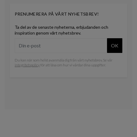
PRENUMERERA PÅ VÅRT NYHETSBREV!
Ta del av de senaste nyheterna, erbjudanden och
inspiration genom vårt nyhetsbrev.
OK
Du kan när som helst avanmäla dig från vårt nyhetsbrev. Se vår
integritetspolicy
för att läsa om hur vi vårdar dina uppgifter.