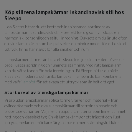
Köp stilrena lampskärmar i skandinavisk stil hos
Sleepo
Hos Sleepo hittar du ett brett och inspirerande sortiment av
lampskärmar i skandinavisk stil – perfekt för dig som vill skapa en
harmonisk, personlig och stilfull inredning. Oavsett om du är ute efter
en stor lampskärm som tar plats eller en mindre modell för ett diskret
uttryck, finns här något för alla smaker och rum.
Lampskärmen är mer än bara ett skydd för ljuskällan – den påverkar
både ljusets spridning och rummets stämning. Med rätt lampskärm
kan du sätta tonen för hela inredningen. På Sleepo hittar du både
klassiska, moderna och unika lampskärmar som du kan kombinera
med valfri
lampfot
för att skapa ett uttryck som är helt ditt eget.
Stort urval av trendiga lampskärmar
Vi erbjuder lampskärmar i olika former, färger och material – från
cylinderformade och ovala lampskärmar till retroinspirerade och
plisserade varianter. Välj mellan populära material som linne, sammet,
rotting och klassiskt tyg. En vit lampskärm ger ett fräscht och ljust
intryck, medan en mörkare färg skapar en mer stämningsfull känsla.