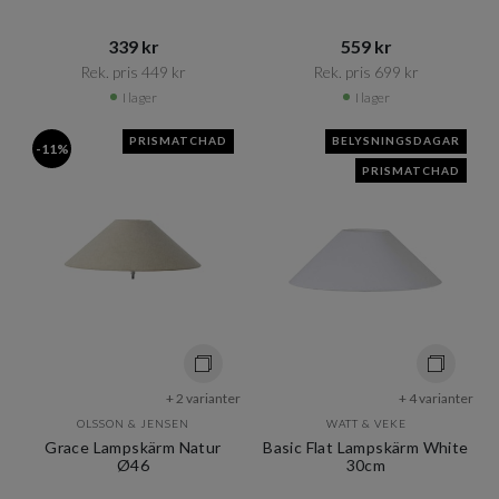
339 kr​​
559 kr​​
Rek. pris 449 kr​​
Rek. pris 699 kr​​
I lager
I lager
PRISMATCHAD
BELYSNINGSDAGAR
-11%
PRISMATCHAD
+ 2 varianter
+ 4 varianter
OLSSON & JENSEN
WATT & VEKE
Grace Lampskärm Natur
Basic Flat Lampskärm White
Ø46
30cm