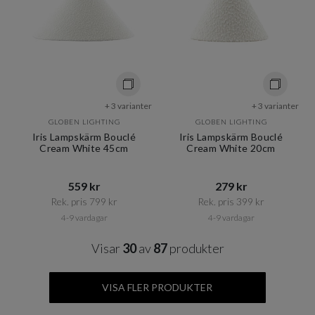
+ 3 varianter
+ 3 varianter
GLOBEN LIGHTING
GLOBEN LIGHTING
Iris Lampskärm Bouclé
Iris Lampskärm Bouclé
Cream White 45cm
Cream White 20cm
559 kr​​
279 kr​​
Rek. pris 799 kr​​
Rek. pris 399 kr​​
4-9 vardagar
4-9 vardagar
Visar
30
av
87
produkter
VISA FLER PRODUKTER