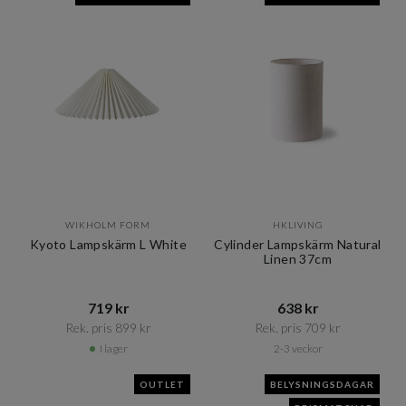
WIKHOLM FORM
HKLIVING
Kyoto Lampskärm L White
Cylinder Lampskärm Natural
Linen 37cm
719 kr​​
638 kr​​
Rek. pris 899 kr​​
Rek. pris 709 kr​​
I lager
2-3 veckor
OUTLET
BELYSNINGSDAGAR