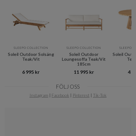
SLEEPO COLLECTION
SLEEPO COLLECTION
SLEEPO C
Soleil Outdoor Solsäng
Soleil Outdoor
Soleil Outd
Teak/Vit
Loungesoffa Teak/Vit
Tea
185cm
6 995 kr​​
11 995 kr​​
4 99
Item
FÖLJ OSS
1
of
Instagram
|
Facebook
|
Pinterest
|
Tik-Tok
11