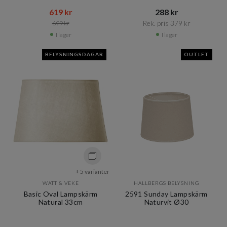
619 kr​​
288 kr​​
Rek. pris 379 kr​​
699 kr​​
I lager
I lager
BELYSNINGSDAGAR
OUTLET
+ 5 varianter
WATT & VEKE
HALLBERGS BELYSNING
Basic Oval Lampskärm
2591 Sunday Lampskärm
Natural 33cm
Naturvit Ø30