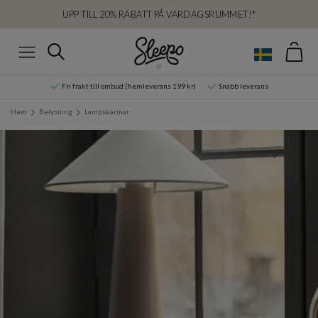
UPP TILL 20% RABATT PÅ VARDAGSRUMMET!*
Var
Sök
Meny
Fri frakt till ombud (hemleverans 199 kr)
Snabb leverans
Hem
Belysning
Lampskärmar