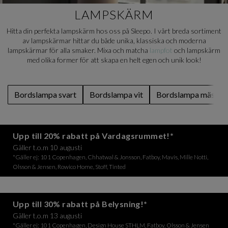
LAMPSKÄRM
Hitta din perfekta lampskärm hos oss på Sleepo. I vårt breda sortiment
av lampskärmar hittar du både unika, klassiska och moderna
lampskärmar för alla smaker. Mixa och matcha
lampfot
och lampskärm
med olika former för att skapa en helt egen och unik look!
Bordslampa svart
Bordslampa vit
Bordslampa mässin
Upp till 20% rabatt på Vardagsrummet!*
Gäller t.o.m 10 augusti
*Gäller ej: 101 Copenhagen, Chhatwal & Jonsson, Fatboy, Mavis, Mille Notti,
Olsson & Jensen, Rowico Home, Stoff, Tinted
Upp till 30% rabatt på Belysning!*
Gäller t.o.m 13 augusti
*Gäller ej: 101 Copenhagen, Design House STHLM, Fatboy, Olsson & Jensen