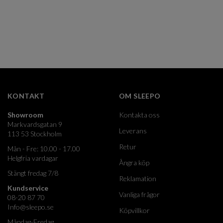
KONTAKT
OM SLEEPO
Showroom
Kontakta oss
Markvardsgatan 9
Leverans
113 53 Stockholm
Retur
Mån - Fre: 10.00 - 17.00
Helgfria vardagar
Ångra köp
Stängt fredag 7/8
Reklamation
Kundservice
Vanliga frågor
08-20 87 70
Info@sleepo.se
Köpvillkor
Måndag-Fredag