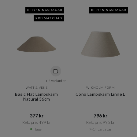
BELYSNINGSDAGAR
BELYSNINGSDAGAR
PRISMATCHAD
+ 4 varianter
WATT & VEKE
WIKHOLM FORM
Basic Flat Lampskärm
Cono Lampskärm Linne L
Natural 36cm
377 kr​​
796 kr​​
Rek. pris 499 kr​​
Rek. pris 995 kr​​
I lager
7-14 vardagar