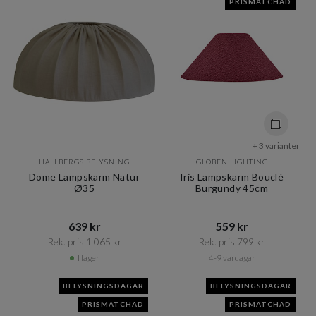
PRISMATCHAD
+ 3 varianter
HALLBERGS BELYSNING
GLOBEN LIGHTING
Dome Lampskärm Natur
Iris Lampskärm Bouclé
Ø35
Burgundy 45cm
639 kr​​
559 kr​​
Rek. pris 1 065 kr​​
Rek. pris 799 kr​​
I lager
4-9 vardagar
BELYSNINGSDAGAR
BELYSNINGSDAGAR
PRISMATCHAD
PRISMATCHAD