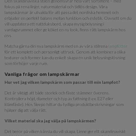
Den skandinaviska stilen genomsyrar hela vårt sortiment – med
fokus på rena linjer, naturmaterial och tidlös design. Våra
lampskärmar är utvalda för att passa det nordiska hemmet och
erbjuder en perfekt balans mellan funktion och estetik. Oavsett om du
vill uppdatera ett nattduksbord, skapa mysig belysning i
vardagsrummet eller ge köket en ny look, finns rätt lampskärm hos
oss.
Matcha gärna din nya lampskärm med en av våra stilrena
lampfötter
för ett komplett och personligt uttryck. Genom att kombinera olika
texturer och former kan du enkelt skapa en unik belysningslösning
som förhöjer varje rum.
Vanliga frågor om lampskärmar
Hur vet jag vilken lampskärm som passar till min lampfot?
Det är viktigt att både storlek och fäste stämmer överens.
Kontrollera höjd, diameter och typ av fattning (t.ex. E27 eller
klämfäste). Hos Sleepo hittar du tydliga produktbeskrivningar som
hjälper dig att välja rätt.
Vilket material ska jag välja på lampskärmen?
Det beror på vilken känsla du vill skapa. Linne ger ett skandinaviskt