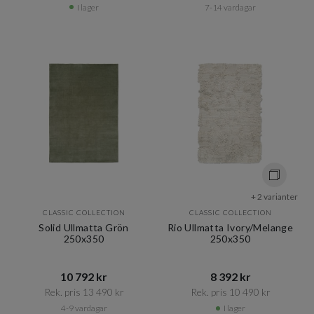
I lager
7-14 vardagar
+ 2 varianter
CLASSIC COLLECTION
CLASSIC COLLECTION
Solid Ullmatta Grön
Rio Ullmatta Ivory/Melange
250x350
250x350
10 792 kr​​
8 392 kr​​
Rek. pris 13 490 kr​​
Rek. pris 10 490 kr​​
4-9 vardagar
I lager