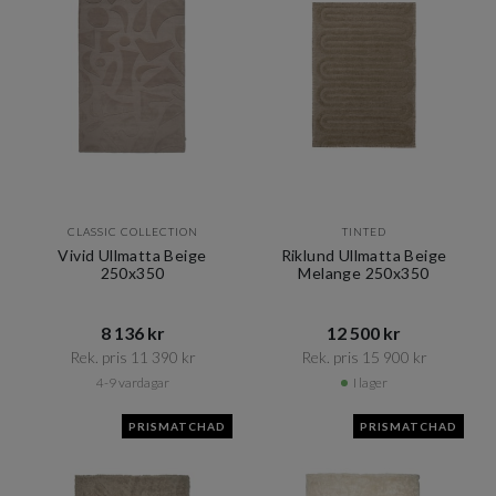
CLASSIC COLLECTION
TINTED
Vivid Ullmatta Beige
Riklund Ullmatta Beige
250x350
Melange 250x350
8 136 kr​​
12 500 kr​​
Rek. pris 11 390 kr​​
Rek. pris 15 900 kr​​
4-9 vardagar
I lager
PRISMATCHAD
PRISMATCHAD