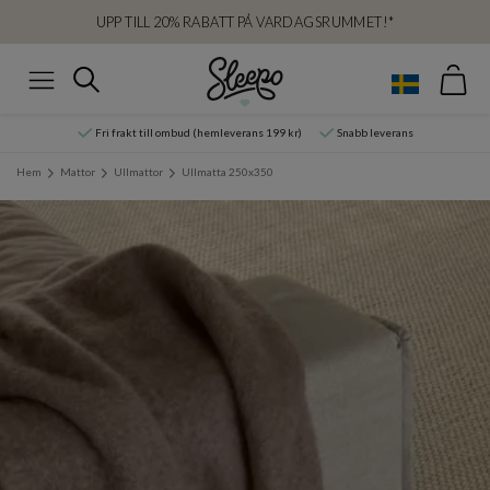
UPP TILL 20% RABATT PÅ VARDAGSRUMMET!*
Var
Sök
Meny
Fri frakt till ombud (hemleverans 199 kr)
Snabb leverans
Hem
Mattor
Ullmattor
Ullmatta 250x350