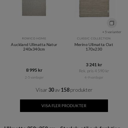
+ 5 varianter
ROWICO HOME
CLASSIC COLLECTION
Auckland Ullmatta Natur
Merino Ullmatta Oat
240x340cm
170x230
3 241 kr​​
8 995 kr​​
Rek. pris 4 590 kr​​
2-5 vardagar
4-9 vardagar
Visar
30
av
158
produkter
VISA FLER PRODUKTER