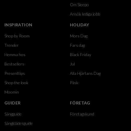
Om Sleepo
Ansök lediga jobb
INSPIRATION
HOLIDAY
Shop by Room
Mors Dag
Trender
Fars dag
Hemma hos
Black Friday
Bestsellers
Jul
Presenttips
Alla Hjärtans Dag
Shop the look
Påsk
Moomin
GUIDER
FÖRETAG
Sängguide
Företagskund
Sängklädesguide