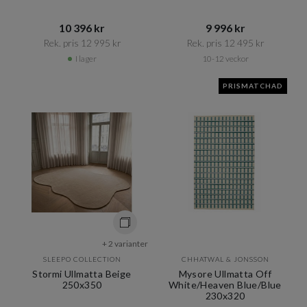
10 396 kr​​
9 996 kr​​
Rek. pris 12 995 kr​​
Rek. pris 12 495 kr​​
I lager
10-12 veckor
PRISMATCHAD
+ 2 varianter
SLEEPO COLLECTION
CHHATWAL & JONSSON
Stormi Ullmatta Beige
Mysore Ullmatta Off
250x350
White/Heaven Blue/Blue
230x320