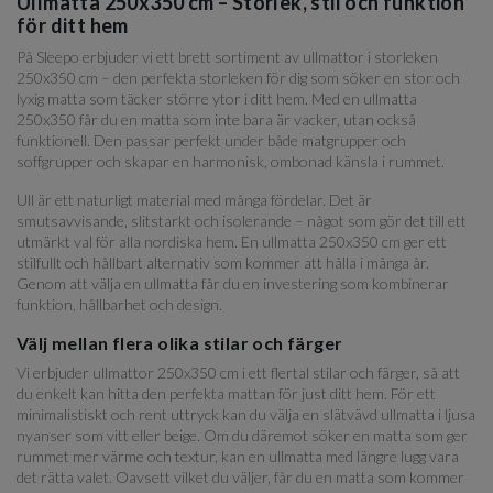
Ullmatta 250x350 cm – Storlek, stil och funktion
för ditt hem
På Sleepo erbjuder vi ett brett sortiment av ullmattor i storleken
250x350 cm – den perfekta storleken för dig som söker en stor och
lyxig matta som täcker större ytor i ditt hem. Med en ullmatta
250x350 får du en matta som inte bara är vacker, utan också
funktionell. Den passar perfekt under både matgrupper och
soffgrupper och skapar en harmonisk, ombonad känsla i rummet.
Ull är ett naturligt material med många fördelar. Det är
smutsavvisande, slitstarkt och isolerande – något som gör det till ett
utmärkt val för alla nordiska hem. En ullmatta 250x350 cm ger ett
stilfullt och hållbart alternativ som kommer att hålla i många år.
Genom att välja en ullmatta får du en investering som kombinerar
funktion, hållbarhet och design.
Välj mellan flera olika stilar och färger
Vi erbjuder ullmattor 250x350 cm i ett flertal stilar och färger, så att
du enkelt kan hitta den perfekta mattan för just ditt hem. För ett
minimalistiskt och rent uttryck kan du välja en slätvävd ullmatta i ljusa
nyanser som vitt eller beige. Om du däremot söker en matta som ger
rummet mer värme och textur, kan en ullmatta med längre lugg vara
det rätta valet. Oavsett vilket du väljer, får du en matta som kommer