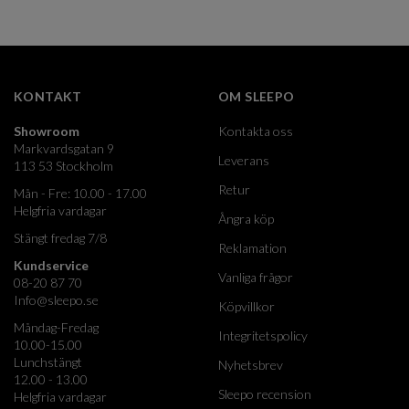
KONTAKT
OM SLEEPO
Showroom
Kontakta oss
Markvardsgatan 9
Leverans
113 53 Stockholm
Retur
Mån - Fre: 10.00 - 17.00
Helgfria vardagar
Ångra köp
Stängt fredag 7/8
Reklamation
Kundservice
Vanliga frågor
08-20 87 70
Info@sleepo.se
Köpvillkor
Måndag-Fredag
Integritetspolicy
10.00-15.00
Lunchstängt
Nyhetsbrev
12.00 - 13.00
Sleepo recension
Helgfria vardagar