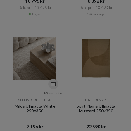
10 796 kr​​
8 392 kr​​
Rek. pris 13 495 kr​​
Rek. pris 10 490 kr​​
I lager
4-9 vardagar
+ 2 varianter
SLEEPO COLLECTION
LINIE DESIGN
Milos Ullmatta White
Split Plains Ullmatta
250x350
Mustard 250x350
7 196 kr​​
22 590 kr​​