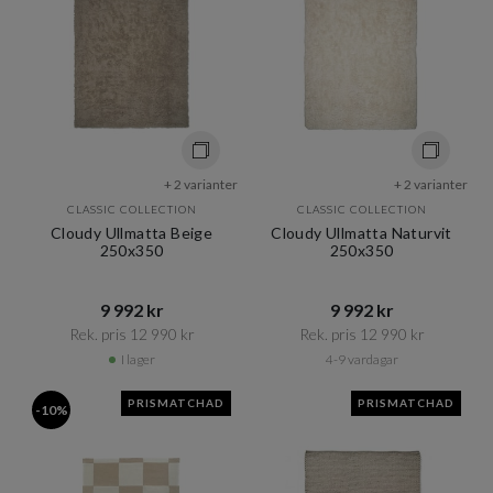
+ 2 varianter
+ 2 varianter
CLASSIC COLLECTION
CLASSIC COLLECTION
Cloudy Ullmatta Beige
Cloudy Ullmatta Naturvit
250x350
250x350
9 992 kr​​
9 992 kr​​
Rek. pris 12 990 kr​​
Rek. pris 12 990 kr​​
I lager
4-9 vardagar
PRISMATCHAD
PRISMATCHAD
-10%