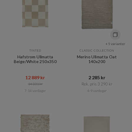
+ 5 varianter
TINTED
CLASSIC COLLECTION
Hafstrom Ullmatta
Merino Ullmatta Oat
Beige/White 250x350
140x200
12 889 kr​​
2 285 kr​​
Rek. pris 3 290 kr​​
14 331 kr​​
7-14 vardagar
4-9 vardagar