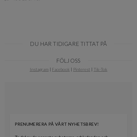
DU HAR TIDIGARE TITTAT PÅ
Item
FÖLJ OSS
1
of
Instagram
|
Facebook
|
Pinterest
|
Tik-Tok
0
PRENUMERERA PÅ VÅRT NYHETSBREV!