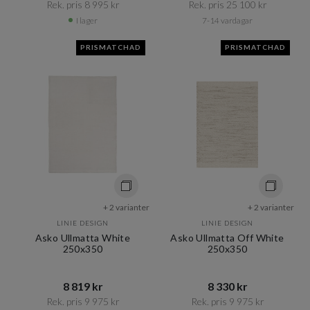
Rek. pris 8 995 kr​​
Rek. pris 25 100 kr​​
I lager
7-14 vardagar
PRISMATCHAD
PRISMATCHAD
+ 2 varianter
+ 2 varianter
LINIE DESIGN
LINIE DESIGN
Asko Ullmatta White
Asko Ullmatta Off White
250x350
250x350
8 819 kr​​
8 330 kr​​
Rek. pris 9 975 kr​​
Rek. pris 9 975 kr​​