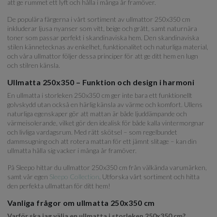
att ge rummet ett lyft och hålla i många år framöver.
De populära färgerna i vårt sortiment av ullmattor 250x350 cm
inkluderar ljusa nyanser som vitt, beige och grått, samt naturnära
toner som passar perfekt i skandinaviska hem. Den skandinaviska
stilen kännetecknas av enkelhet, funktionalitet och naturliga material,
och våra ullmattor följer dessa principer för att ge ditt hem en lugn
och stilren känsla.
Ullmatta 250x350 – Funktion och design i harmoni
En ullmatta i storleken 250x350 cm ger inte bara ett funktionellt
golvskydd utan också en härlig känsla av värme och komfort. Ullens
naturliga egenskaper gör att mattan är både ljuddämpande och
värmeisolerande, vilket gör den idealisk för både kalla vintermorgnar
och livliga vardagsrum. Med rätt skötsel – som regelbundet
dammsugning och att rotera mattan för ett jämnt slitage – kan din
ullmatta hålla sig vacker i många år framöver.
På Sleepo hittar du ullmattor 250x350 cm från välkända varumärken,
samt vår egen
Sleepo Collection
. Utforska vårt sortiment och hitta
den perfekta ullmattan för ditt hem!
Vanliga frågor om ullmatta 250x350 cm
Varför ska jag välja en ullmatta i storleken 250x350 cm?