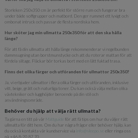
Storleken 250x350 cm är perfekt för större rum och fungerar bra
under både soffgrupper och matbord. Den ger rummet ett lyxigt och
ombonat intryck och passar de flesta nordiska hem.
Hur sköter jag min ullmatta 250x350 för att den ska hålla
länge?
För att få din ullmatta att hålla länge rekommenderar vi regelbunden
dammsugning utan borstmunstycke och att du roterar mattan för att
fördela slitage. Fläckar bör torkas bort med en lätt fuktad trasa.
Finns det olika färger och utföranden för ullmattor 250x350?
Ja, vi erbjuder ullmattor i flera olika färger och utföranden, inklusive
vitt, beige, grått och naturliga toner. Du kan också välja mellan olika
vävtekniker och lugghöjder beroende på din stil och
användningsområde.
Behöver du hjälp att välja rätt ullmatta?
Ta gärna en titt på vår
Mattguide
för att få tips om hur du väljer rätt
ullmatta för ditt hem. Om du har några frågor eller behöver hjälp, kan
du också kontakta vår kundservice via
info@sleepo.se
eller ringa oss
på +46 8-20 87 70.