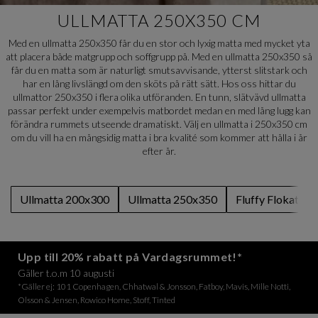
ULLMATTA 250X350 CM
Med en ullmatta 250x350 får du en stor och lyxig matta med mycket yta
att placera både matgrupp och soffgrupp på. Med en ullmatta 250x350 så
får du en matta som är naturligt smutsavvisande, ytterst slitstark och
har en lång livslängd om den sköts på rätt sätt. Hos oss hittar du
ullmattor 250x350 i flera olika utföranden. En tunn, slätvävd ullmatta
passar perfekt under exempelvis matbordet medan en med lång lugg kan
förändra rummets utseende dramatiskt. Välj en ullmatta i 250x350 cm
om du vill ha en mångsidig matta i bra kvalité som kommer att hålla i år
efter år.
Ullmatta 200x300
Ullmatta 250x350
Fluffy Flokati M
Upp till 20% rabatt på Vardagsrummet!*
Gäller t.o.m 10 augusti
*Gäller ej: 101 Copenhagen, Chhatwal & Jonsson, Fatboy, Mavis, Mille Notti,
Olsson & Jensen, Rowico Home, Stoff, Tinted