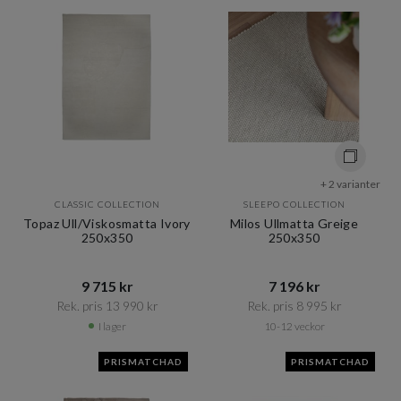
+ 2 varianter
CLASSIC COLLECTION
SLEEPO COLLECTION
Topaz Ull/Viskosmatta Ivory
Milos Ullmatta Greige
250x350
250x350
9 715 kr​​
7 196 kr​​
Rek. pris 13 990 kr​​
Rek. pris 8 995 kr​​
I lager
10-12 veckor
PRISMATCHAD
PRISMATCHAD