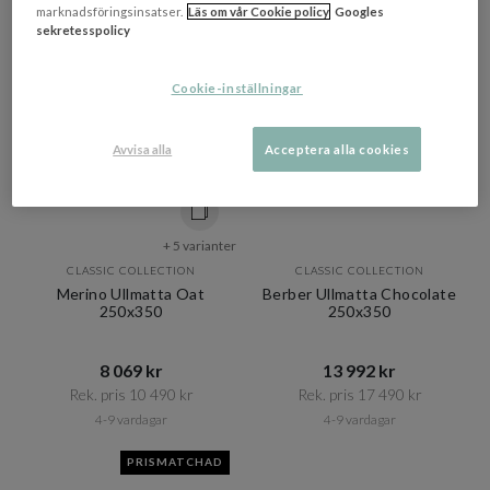
marknadsföringsinsatser.
Läs om vår Cookie policy
Googles
sekretesspolicy
Cookie-inställningar
Avvisa alla
Acceptera alla cookies
+ 5 varianter
CLASSIC COLLECTION
CLASSIC COLLECTION
Merino Ullmatta Oat
Berber Ullmatta Chocolate
250x350
250x350
8 069 kr​​
13 992 kr​​
Rek. pris 10 490 kr​​
Rek. pris 17 490 kr​​
4-9 vardagar
4-9 vardagar
PRISMATCHAD