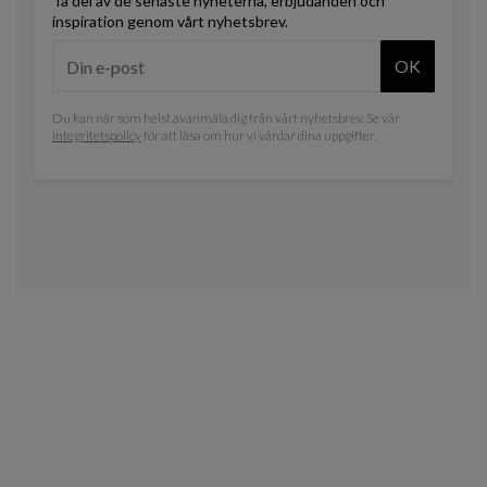
Ta del av de senaste nyheterna, erbjudanden och
inspiration genom vårt nyhetsbrev.
OK
Du kan när som helst avanmäla dig från vårt nyhetsbrev. Se vår
integritetspolicy
för att läsa om hur vi vårdar dina uppgifter.