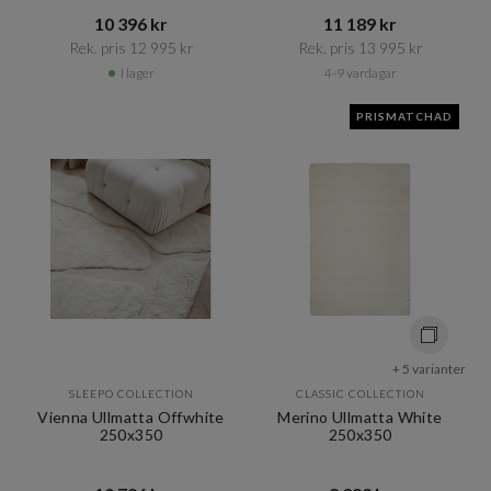
10 396 kr​​
11 189 kr​​
Rek. pris 12 995 kr​​
Rek. pris 13 995 kr​​
I lager
4-9 vardagar
PRISMATCHAD
+ 5 varianter
SLEEPO COLLECTION
CLASSIC COLLECTION
Vienna Ullmatta Offwhite
Merino Ullmatta White
250x350
250x350