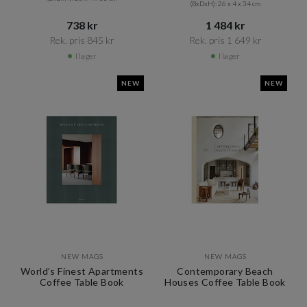
(BxDxH): 26 x 4 x 34 cm
738 kr​​
1 484 kr​​
Rek. pris 845 kr​​
Rek. pris 1 649 kr​​
I lager
I lager
NEW
NEW
NEW MAGS
NEW MAGS
World’s Finest Apartments
Contemporary Beach
Coffee Table Book
Houses Coffee Table Book