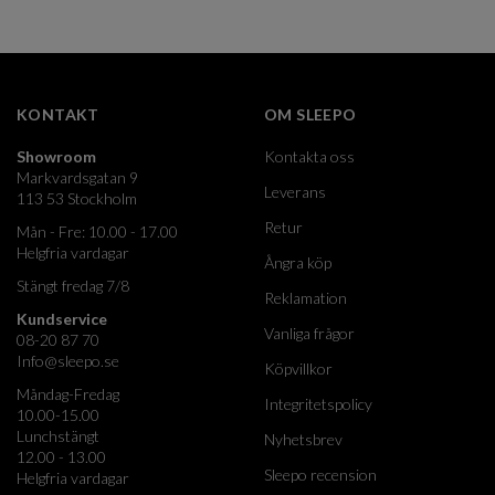
KONTAKT
OM SLEEPO
Showroom
Kontakta oss
Markvardsgatan 9
Leverans
113 53 Stockholm
Retur
Mån - Fre: 10.00 - 17.00
Helgfria vardagar
Ångra köp
Stängt fredag 7/8
Reklamation
Kundservice
Vanliga frågor
08-20 87 70
Info@sleepo.se
Köpvillkor
Måndag-Fredag
Integritetspolicy
10.00-15.00
Lunchstängt
Nyhetsbrev
12.00 - 13.00
Sleepo recension
Helgfria vardagar