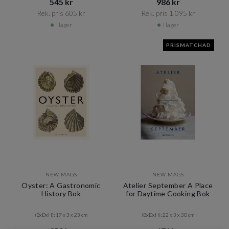
545 kr​​
986 kr​​
Rek. pris 605 kr​​
Rek. pris 1 095 kr​​
I lager
I lager
PRISMATCHAD
NEW MAGS
NEW MAGS
Oyster: A Gastronomic
Atelier September A Place
History Bok
for Daytime Cooking Bok
(BxDxH): 17 x 3 x 23 cm
(BxDxH): 22 x 3 x 30 cm