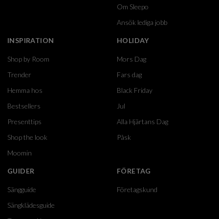
Om Sleepo
Ansök lediga jobb
INSPIRATION
HOLIDAY
Shop by Room
Mors Dag
Trender
Fars dag
Hemma hos
Black Friday
Bestsellers
Jul
Presenttips
Alla Hjärtans Dag
Shop the look
Påsk
Moomin
GUIDER
FÖRETAG
Sängguide
Företagskund
Sängklädesguide