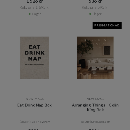
1 526 kr​​
536 kr​​
Rek. pris 1 695 kr​​
Rek. pris 595 kr​​
I lager
I lager
PRISMATCHAD
NEW MAGS
NEW MAGS
Eat Drink Nap Bok
Arranging Things - Colin
King Bok
(BxDxH): 25 x 4 x 29 xm
(BxDxH): 24 x 28 x 3 cm