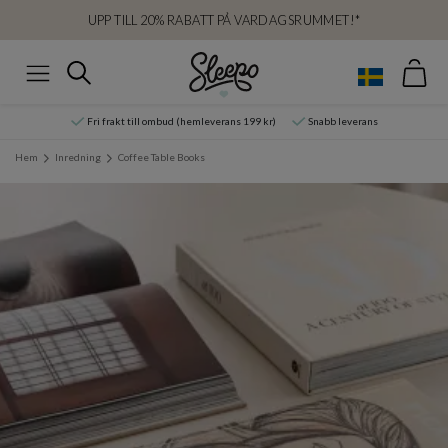
UPP TILL 20% RABATT PÅ VARDAGSRUMMET!*
Var
Sök
Meny
Fri frakt till ombud (hemleverans 199 kr)
Snabb leverans
Hem
Inredning
Coffee Table Books