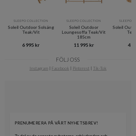
SLEEPO COLLECTION
SLEEPO COLLECTION
SLEEPO C
Soleil Outdoor Solsäng
Soleil Outdoor
Soleil Outd
Teak/Vit
Loungesoffa Teak/Vit
Tea
185cm
6 995 kr​​
11 995 kr​​
4 99
Item
FÖLJ OSS
1
of
Instagram
|
Facebook
|
Pinterest
|
Tik-Tok
11
PRENUMERERA PÅ VÅRT NYHETSBREV!
Ta del av de senaste nyheterna, erbjudanden och