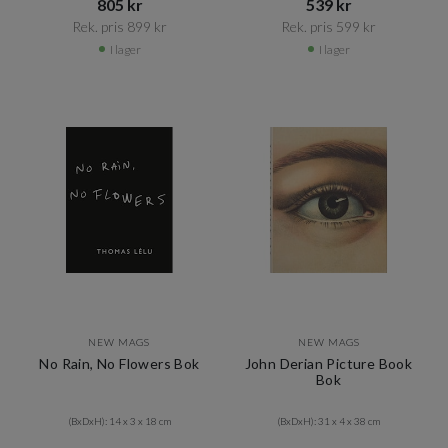
805 kr​​
539 kr​​
Rek. pris 899 kr​​
Rek. pris 599 kr​​
I lager
I lager
NEW MAGS
NEW MAGS
No Rain, No Flowers Bok
John Derian Picture Book
Bok
(BxDxH): 14 x 3 x 18 cm
(BxDxH): 31 x 4 x 38 cm