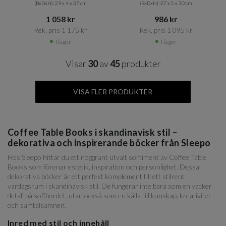
(BxDxH): 29 x 4 x 37 cm
(BxDxH): 27 x 5 x 30 cm
1 058 kr​​
986 kr​​
Rek. pris 1 175 kr​​
Rek. pris 1 095 kr​​
I lager
I lager
Visar
30
av
45
produkter
VISA FLER PRODUKTER
Coffee Table Books i skandinavisk stil –
dekorativa och inspirerande böcker från Sleepo
Hos Sleepo hittar du ett noggrant utvalt sortiment av Coffee Table
Books som förenar estetik, inspiration och personlighet. Dessa
dekorativa böcker är ett perfekt komplement till ett stilrent
vardagsrum i skandinavisk stil. De fungerar inte bara som en vacker
detalj på soffbordet, utan också som en källa till kunskap, kreativitet
och samtalsämnen.
Inred med stil och innehåll