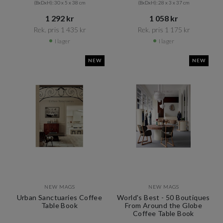
(BxDxH): 30 x 5 x 38 cm
(BxDxH): 28 x 3 x 37 cm
1 292 kr​​
1 058 kr​​
Rek. pris 1 435 kr​​
Rek. pris 1 175 kr​​
I lager
I lager
NEW
NEW
NEW MAGS
NEW MAGS
Urban Sanctuaries Coffee
World's Best - 50 Boutiques
Table Book
From Around the Globe
Coffee Table Book