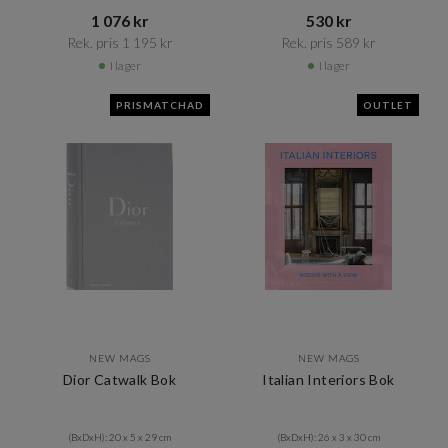
1 076 kr​​
530 kr​​
Rek. pris 1 195 kr​​
Rek. pris 589 kr​​
I lager
I lager
PRISMATCHAD
OUTLET
NEW MAGS
NEW MAGS
Dior Catwalk Bok
Italian Interiors Bok
(BxDxH): 20 x 5 x 29 cm
(BxDxH): 26 x 3 x 30 cm