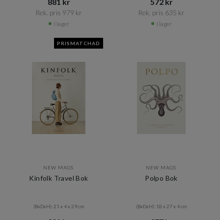
881 kr​​
572 kr​​
Rek. pris 979 kr​​
Rek. pris 635 kr​​
I lager
I lager
PRISMATCHAD
NEW MAGS
NEW MAGS
Kinfolk Travel Bok
Polpo Bok
(BxDxH): 21 x 4 x 29 cm
(BxDxH): 18 x 27 x 4 cm