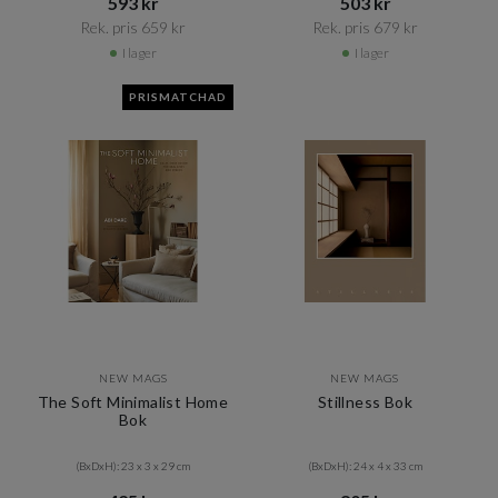
593 kr​​
503 kr​​
Rek. pris 659 kr​​
Rek. pris 679 kr​​
I lager
I lager
PRISMATCHAD
NEW MAGS
NEW MAGS
The Soft Minimalist Home
Stillness Bok
Bok
(BxDxH): 23 x 3 x 29 cm
(BxDxH): 24 x 4 x 33 cm