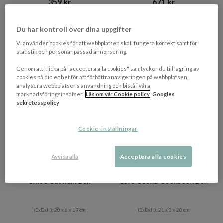
359 kr​​
671 kr​​
Rek. pris 399 kr​​
Rek. pris 819 kr​​
I lager
I lager
Du har kontroll över dina uppgifter
Vi använder cookies för att webbplatsen skall fungera korrekt samt för
PRISMATCHAD
statistik och personanpassad annonsering.
Genom att klicka på "acceptera alla cookies" samtycker du till lagring av
cookies på din enhet för att förbättra navigeringen på webbplatsen,
analysera webbplatsens användning och bistå i våra
marknadsföringsinsatser.
Läs om vår Cookie policy
Googles
sekretesspolicy
Cookie-inställningar
Avvisa alla
Acceptera alla cookies
NEW MAGS
NEW MAGS
Chloé Catwalk Bok
Café Cecilia Cookbook Bok
(BxDxH): 28 x 6 x 19 cm
(BxDxH): 21 x 3 x 28 cm