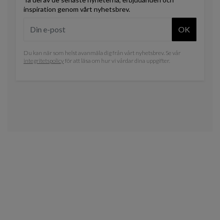
inspiration genom vårt nyhetsbrev.
OK
Du kan när som helst avanmäla dig från vårt nyhetsbrev. Se vår
integritetspolicy
för att läsa om hur vi vårdar dina uppgifter.