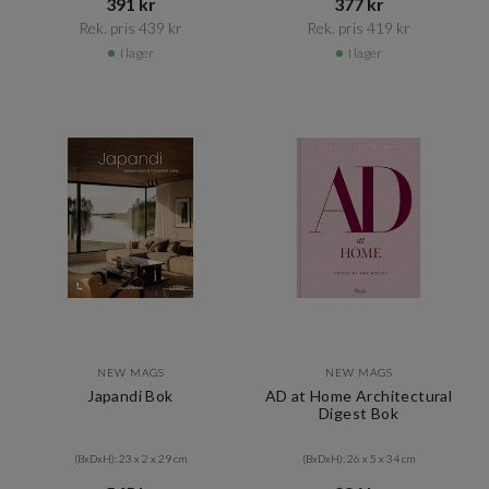
391 kr​​
377 kr​​
Rek. pris 439 kr​​
Rek. pris 419 kr​​
I lager
I lager
NEW MAGS
NEW MAGS
Japandi Bok
AD at Home Architectural
Digest Bok
(BxDxH): 23 x 2 x 29 cm
(BxDxH): 26 x 5 x 34 cm