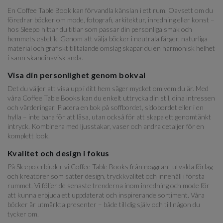
En Coffee Table Book kan förvandla känslan i ett rum. Oavsett om du
föredrar böcker om mode, fotografi, arkitektur, inredning eller konst –
hos Sleepo hittar du titlar som passar din personliga smak och
hemmets estetik. Genom att välja böcker i neutrala färger, naturliga
material och grafiskt tilltalande omslag skapar du en harmonisk helhet
i sann skandinavisk anda.
Visa din personlighet genom bokval
Det du väljer att visa upp i ditt hem säger mycket om vem du är. Med
våra Coffee Table Books kan du enkelt uttrycka din stil, dina intressen
och värderingar. Placera en bok på soffbordet, sidobordet eller i en
hylla – inte bara för att läsa, utan också för att skapa ett genomtänkt
intryck. Kombinera med ljusstakar, vaser och andra detaljer för en
komplett look.
Kvalitet och design i fokus
På Sleepo erbjuder vi Coffee Table Books från noggrant utvalda förlag
och kreatörer som sätter design, tryckkvalitet och innehåll i första
rummet. Vi följer de senaste trenderna inom inredning och mode för
att kunna erbjuda ett uppdaterat och inspirerande sortiment. Våra
böcker är utmärkta presenter – både till dig själv och till någon du
tycker om.