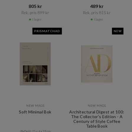
805 kr​​
489 kr​​
Rek. pris 899 kr​​
Rek. pris 815 kr​​
I lager
I lager
PRISMATCHAD
NEW
NEW MAGS
NEW MAGS
Soft Minimal Bok
Architectural Digest at 100:
The Collector's Edition - A
Century of Style Coffee
Table Book
(BxDxH): 25 x 4 x 33 cm