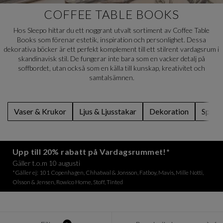
COFFEE TABLE BOOKS
Hos Sleepo hittar du ett noggrant utvalt sortiment av Coffee Table
Books som förenar estetik, inspiration och personlighet. Dessa
dekorativa böcker är ett perfekt komplement till ett stilrent vardagsrum i
skandinavisk stil. De fungerar inte bara som en vacker detalj på
soffbordet, utan också som en källa till kunskap, kreativitet och
samtalsämnen.
Vaser & Krukor
Ljus & Ljusstakar
Dekoration
Spegl
Upp till 20% rabatt på Vardagsrummet!*
Gäller t.o.m 10 augusti
*Gäller ej: 101 Copenhagen, Chhatwal & Jonsson, Fatboy, Mavis, Mille Notti,
Olsson & Jensen, Rowico Home, Stoff, Tinted