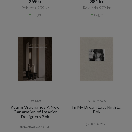
269 kr​​
881 kr​​
Rek. pris 299 kr​​
Rek. pris 979 kr​​
I lager
I lager
NEW MAGS
NEW MAGS
Young Visionaries A New
In My Dream Last Night…
Generation of Interior
Bok
Designers Bok
(LxH): 20 x 26 cm
(BxDxH): 28 x 5 x 34 cm