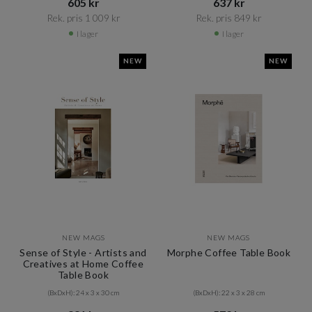
605 kr​​
637 kr​​
Rek. pris 1 009 kr​​
Rek. pris 849 kr​​
I lager
I lager
NEW
NEW
NEW MAGS
NEW MAGS
Sense of Style - Artists and
Morphe Coffee Table Book
Creatives at Home Coffee
Table Book
(BxDxH): 24 x 3 x 30 cm
(BxDxH): 22 x 3 x 28 cm