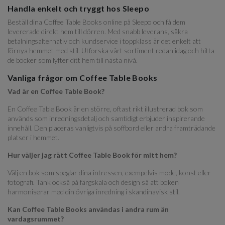
Handla enkelt och tryggt hos Sleepo
Beställ dina Coffee Table Books online på Sleepo och få dem
levererade direkt hem till dörren. Med snabb leverans, säkra
betalningsalternativ och kundservice i toppklass är det enkelt att
förnya hemmet med stil. Utforska vårt sortiment redan idag och hitta
de böcker som lyfter ditt hem till nästa nivå.
Vanliga frågor om Coffee Table Books
Vad är en Coffee Table Book?
En Coffee Table Book är en större, oftast rikt illustrerad bok som
används som inredningsdetalj och samtidigt erbjuder inspirerande
innehåll. Den placeras vanligtvis på soffbord eller andra framträdande
platser i hemmet.
Hur väljer jag rätt Coffee Table Book för mitt hem?
Välj en bok som speglar dina intressen, exempelvis mode, konst eller
fotografi. Tänk också på färgskala och design så att boken
harmoniserar med din övriga inredning i skandinavisk stil.
Kan Coffee Table Books användas i andra rum än
vardagsrummet?