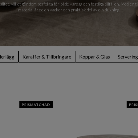
litet, vilket gör dem perfekta för både vardag och festliga tillfällen. Med en t
material är de en vacker och praktisk del av din dukning.
derlägg
Karaffer & Tillbringare
Koppar & Glas
Servering
PRISMATCHAD
PRI