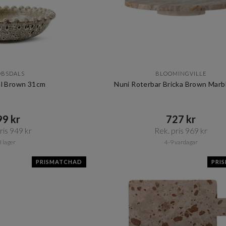
OBSDALS
BLOOMINGVILLE
ål Brown 31cm
Nuni Roterbar Bricka Brown Mar
9 kr​​
727 kr​​
is 949 kr​​
Rek. pris 969 kr​​
I lager
4-9 vardagar
PRISMATCHAD
PRI