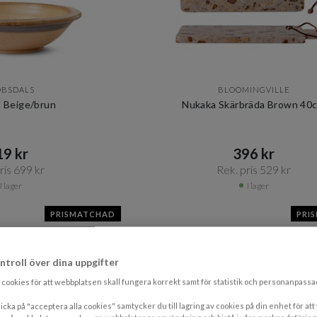
OBSDALS
BLOOMINGVILLE
l Beige/brun
Nukaka Skärbräda Brown 40
9 kr​​
396 kr​​
is 699 kr​​
Rek. pris 529 kr​​
I lager
I lager
PRISMATCHAD
PRI
ntroll över dina uppgifter
cookies för att webbplatsen skall fungera korrekt samt för statistik och personanpass
icka på "acceptera alla cookies" samtycker du till lagring av cookies på din enhet för att