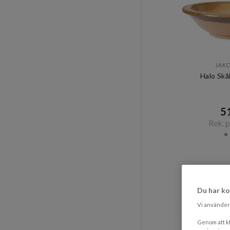
JAK
Halo Skå
51
Rek. pr
Du har ko
Vi använder 
Genom att kl