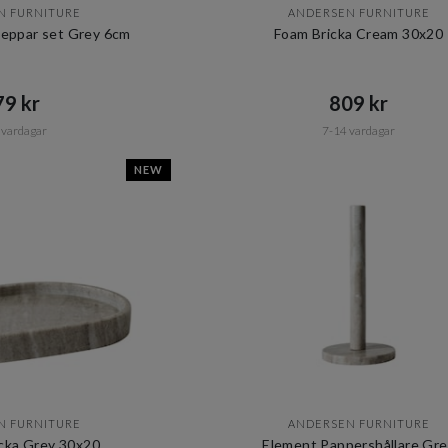
N FURNITURE
ANDERSEN FURNITURE
Peppar set Grey 6cm
Foam Bricka Cream 30x20
9 kr​​
809 kr​​
 vardagar
7-14 vardagar
NEW
N FURNITURE
ANDERSEN FURNITURE
cka Grey 30x20
Element Pappershållare Gre