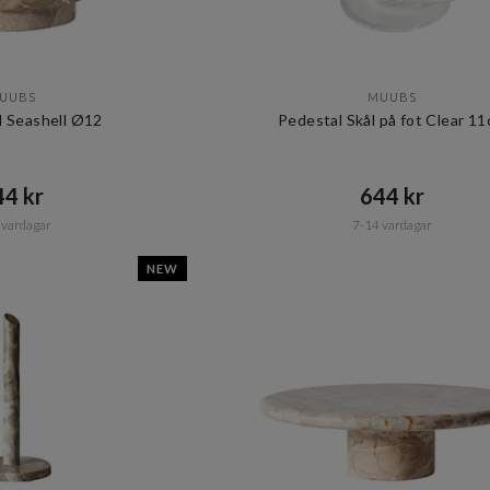
UUBS
MUUBS
l Seashell Ø12
Pedestal Skål på fot Clear 1
4 kr​​
644 kr​​
 vardagar
7-14 vardagar
NEW