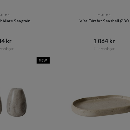
UUBS
MUUBS
hållare Seagrain
Vita Tårtfat Seashell Ø30
4 kr​​
1 064 kr​​
 vardagar
7-14 vardagar
NEW