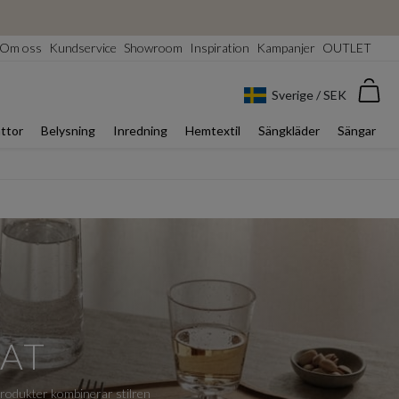
Om oss
Kundservice
Showroom
Inspiration
Kampanjer
OUTLET
Var
Sverige / SEK
ttor
Belysning
Inredning
Hemtextil
Sängkläder
Sängar
FAT
 produkter kombinerar stilren