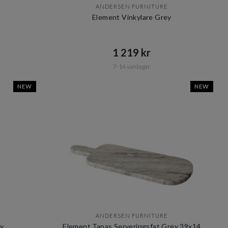
ANDERSEN FURNITURE
Element Vinkylare Grey
1 219 kr​​
7-14 vardagar
NEW
NEW
ANDERSEN FURNITURE
y
Element Tapas Serveringsfat Grey 39x14