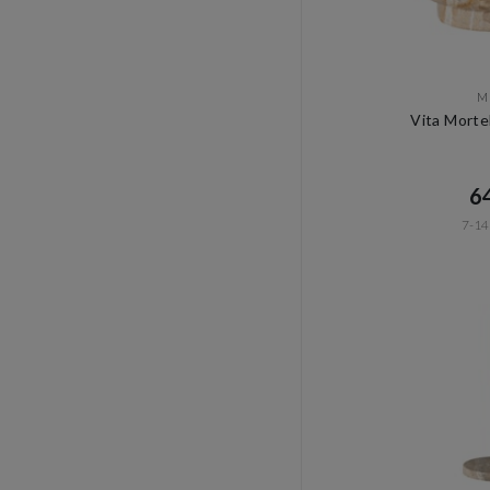
M
Vita Morte
64
7-14