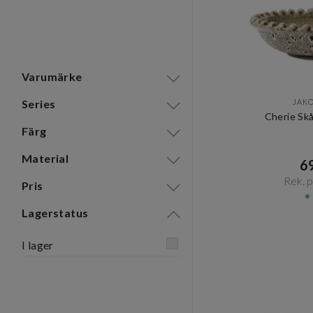
Varumärke
JAK
Series
Cherie Sk
Färg
Material
69
Rek. pr
Pris
Lagerstatus
I lager