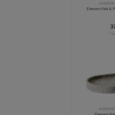
ANDERSE
Element Salt & 
37
7-14
ANDERSE
Element Bri