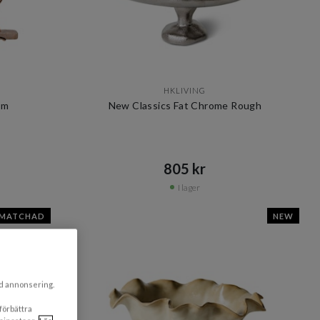
HKLIVING
cm
New Classics Fat Chrome Rough
805 kr​​
I lager
SMATCHAD
NEW
ad annonsering.
 förbättra