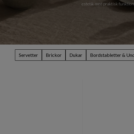
estetik med praktisk funktiona
Servetter
Brickor
Dukar
Bordstabletter & Un