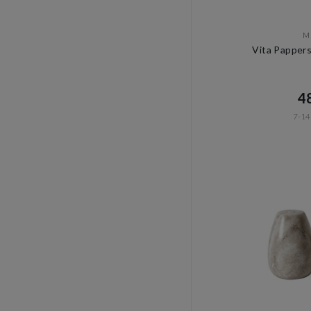
M
Vita Pappers
48
7-14