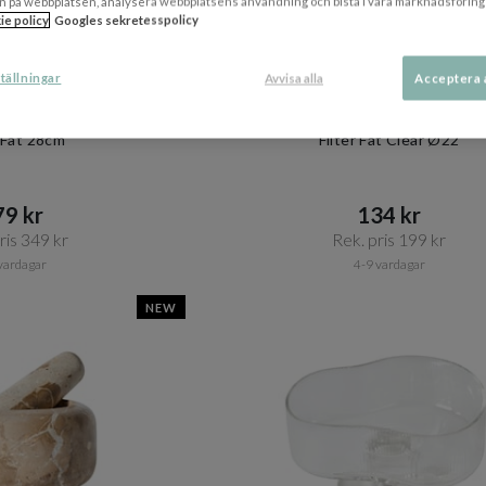
n på webbplatsen, analysera webbplatsens användning och bistå i våra marknadsföring
ie policy
Googles sekretesspolicy
tällningar
Avvisa alla
Acceptera 
BYON
DBKD
 Fat 28cm
Filter Fat Clear Ø22
9 kr​​
134 kr​​
is 349 kr​​
Rek. pris 199 kr​​
vardagar
4-9 vardagar
NEW