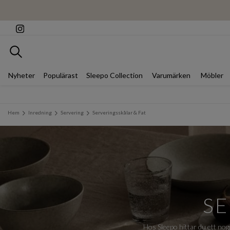
Sök
Nyheter
Populärast
Sleepo Collection
Varumärken
Möbler
Hem
Inredning
Servering
Serveringsskålar & Fat
SE
Hos Sleepo hittar du ett nog