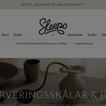
UPP TILL 20% RABATT PÅ VARDAGSRUMMET!*
Bord
Stolar
Utemöbler
Soffor
Ma
Fri frakt till ombud (hemleverans 199 kr)
Snabb leverans
RVERINGSSKÅLAR & 
grant utvalt sortiment av serveringsskålar och fat i skandinavisk stil. Våra