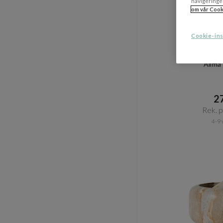
navigeringe
om vår Cook
Cookie-ins
Alima
27
Rek. pr
4-9 