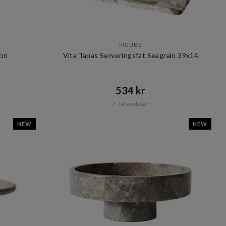
MUUBS
1cm
Vita Tapas Serveringsfat Seagrain 39x14
534 kr​​
7-14 vardagar
NEW
NEW