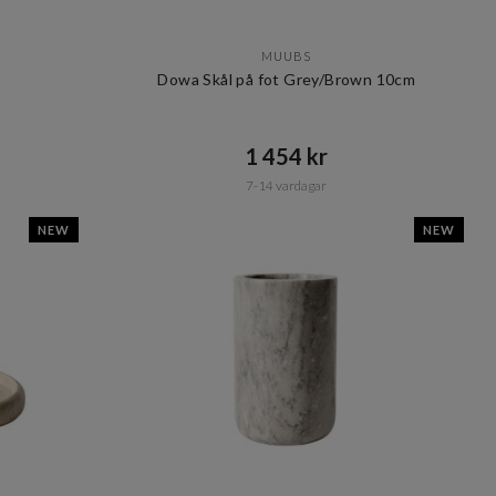
MUUBS
Dowa Skål på fot Grey/Brown 10cm
1 454 kr​​
7-14 vardagar
NEW
NEW