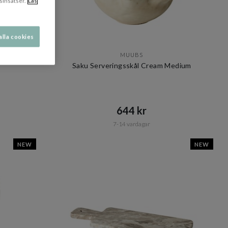
sinsatser.
Läs
alla cookies
MUUBS
Saku Serveringsskål Cream Medium
644 kr​​
7-14 vardagar
NEW
NEW