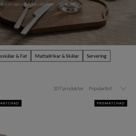
idlös design och högkvalitativa
sskålar & Fat
Mattallrikar & Skålar
Servering
107 produkter
Popularitet
SMATCHAD
PRISMATCHAD