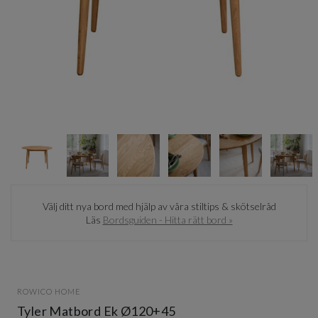
Item
1
of
10
Item
1
Välj ditt nya bord med hjälp av våra stiltips & skötselråd
of
Läs
Bordsguiden - Hitta rätt bord »
10
ROWICO HOME
Tyler Matbord Ek Ø120+45