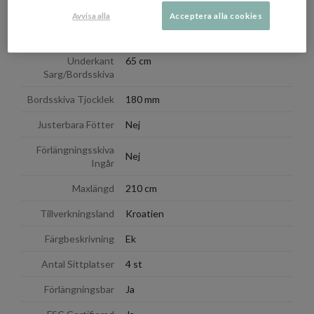
Avvisa alla
Acceptera alla cookies
Ytterhöjd
74 cm
Höjd från Golv till
Underkant
65 cm
Sarg/Bordsskiva
Bordsskiva Tjocklek
180 mm
Justerbara Fötter
Nej
Förlängningsskiva
Nej
Ingår
Maxlängd
210 cm
Tillverkningsland
Kroatien
Färgbeskrivning
Ek
Antal Sittplatser
4 st
Förlängningsbar
Ja