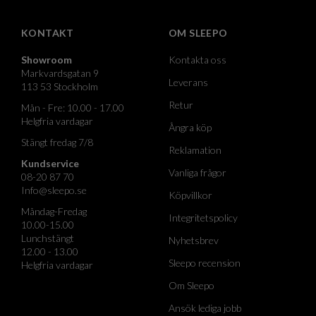
KONTAKT
OM SLEEPO
Showroom
Kontakta oss
Markvardsgatan 9
Leverans
113 53 Stockholm
Retur
Mån - Fre: 10.00 - 17.00
Helgfria vardagar
Ångra köp
Stängt fredag 7/8
Reklamation
Kundservice
Vanliga frågor
08-20 87 70
Info@sleepo.se
Köpvillkor
Måndag-Fredag
Integritetspolicy
10.00-15.00
Lunchstängt
Nyhetsbrev
12.00 - 13.00
Sleepo recension
Helgfria vardagar
Om Sleepo
Ansök lediga jobb