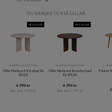
FSC Certifierad
Ja
DU KANSKE OCKSÅ GILLAR
IN FOCUS
IN FOCUS
SLEEPO COLLECTION
SLEEPO COLLECTION
NOR
Ollie Matbord Vitoljad Ek
Ollie Matbord Brunbetsad
Parker 
Ø120
Ek Ø120
6 396 kr​​
6 396 kr​​
7
Rek. pris 7 995 kr​​
Rek. pris 7 995 kr​​
Item
1
of
10