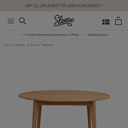
UPP TILL 20% RABATT PÅ VARDAGSRUMMET!*
Var
Sök
Meny
Fri frakt till ombud (hemleverans 199 kr)
Snabb leverans
Hem
Möbler
Bord
Matbord