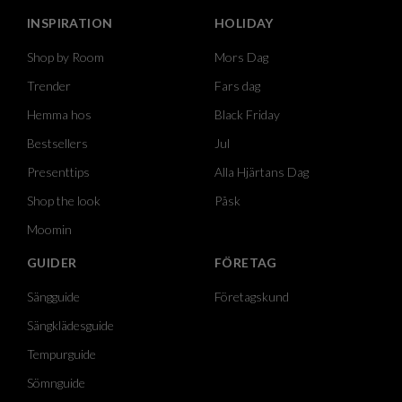
INSPIRATION
HOLIDAY
Shop by Room
Mors Dag
Trender
Fars dag
Hemma hos
Black Friday
Bestsellers
Jul
Presenttips
Alla Hjärtans Dag
Shop the look
Påsk
Moomin
GUIDER
FÖRETAG
Sängguide
Företagskund
Sängklädesguide
Tempurguide
Sömnguide