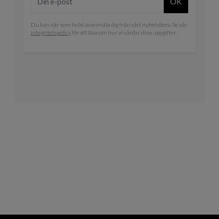
OK
Du kan när som helst avanmäla dig från vårt nyhetsbrev. Se vår
integritetspolicy
för att läsa om hur vi vårdar dina uppgifter.