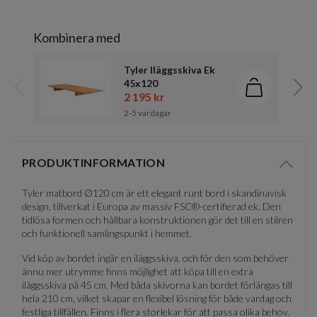
Kombinera med
Tyler Iläggsskiva Ek
45x120
Lägg i kund
2 195 kr
Föregående
Näst
2-5 vardagar
Item
1
PRODUKTINFORMATION
of
Visa/d
2
Tyler matbord Ø120 cm är ett elegant runt bord i skandinavisk
design, tillverkat i Europa av massiv FSC®-certifierad ek. Den
tidlösa formen och hållbara konstruktionen gör det till en stilren
och funktionell samlingspunkt i hemmet.
Vid köp av bordet ingår en iläggsskiva, och för den som behöver
ännu mer utrymme finns möjlighet att köpa till en extra
iläggsskiva på 45 cm. Med båda skivorna kan bordet förlängas till
hela 210 cm, vilket skapar en flexibel lösning för både vardag och
festliga tillfällen. Finns i flera storlekar för att passa olika behov.