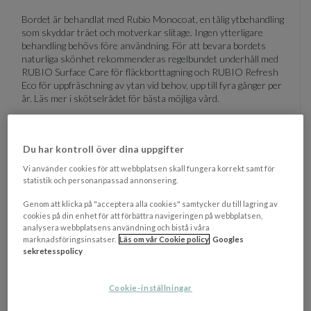
Bordet är behandlat med Rubio Monocoat, en tålig ytbehandling
som skyddar träet och motverkar slitage. Ingen ytterligare
behandling behövs före användning. För att bevara bordets
naturliga skönhet rekommenderas regelbundet underhåll med
RUBIO Surface Care för fläckborttagning och RUBIO Refresh
Eco för uppfräschning av ytan vid behov, upp till fyra gånger per
år. Läs mer i skötselrådet för bästa möjliga vård.
OM VARUMÄRKET
Visa/d
Du har kontroll över dina uppgifter
Vi använder cookies för att webbplatsen skall fungera korrekt samt för
statistik och personanpassad annonsering.
EGENSKAPER
Genom att klicka på "acceptera alla cookies" samtycker du till lagring av
Materialbeskrivning
Trä
cookies på din enhet för att förbättra navigeringen på webbplatsen,
analysera webbplatsens användning och bistå i våra
Bordsskiva
Ek
marknadsföringsinsatser.
Läs om vår Cookie policy
Googles
sekretesspolicy
Ben/Underrede
Ek
Ytterbredd
120 cm
Cookie-inställningar
Ytterdjup
120 cm