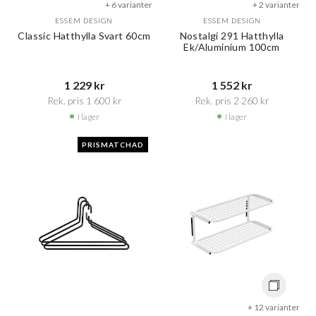
+ 6 varianter
+ 2 varianter
ESSEM DESIGN
ESSEM DESIGN
Classic Hatthylla Svart 60cm
Nostalgi 291 Hatthylla
Ek/Aluminium 100cm
1 229 kr​​
1 552 kr​​
Rek. pris 1 600 kr​​
Rek. pris 2 260 kr​​
I lager
I lager
PRISMATCHAD
+ 12 varianter