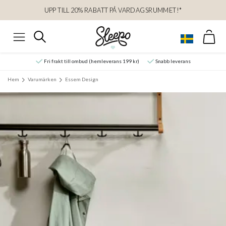
UPP TILL 20% RABATT PÅ VARDAGSRUMMET!*
Var
Sök
Meny
Fri frakt till ombud (hemleverans 199 kr)
Snabb leverans
Hem
Varumärken
Essem Design