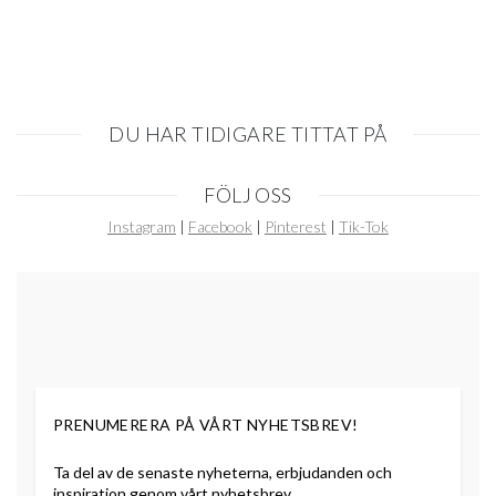
DU HAR TIDIGARE TITTAT PÅ
Item
FÖLJ OSS
1
of
Instagram
|
Facebook
|
Pinterest
|
Tik-Tok
0
PRENUMERERA PÅ VÅRT NYHETSBREV!
Ta del av de senaste nyheterna, erbjudanden och
inspiration genom vårt nyhetsbrev.