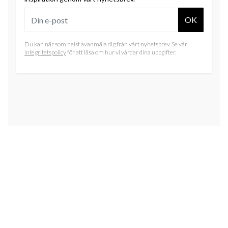
OK
Du kan när som helst avanmäla dig från vårt nyhetsbrev. Se vår
integritetspolicy
för att läsa om hur vi vårdar dina uppgifter.