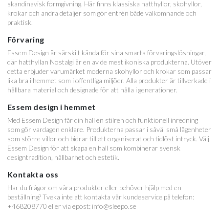
skandinavisk formgivning. Här finns klassiska hatthyllor, skohyllor,
krokar och andra detaljer som gör entrén både välkomnande och
praktisk.
Förvaring
Essem Design är särskilt kända för sina smarta förvaringslösningar,
där hatthyllan Nostalgi är en av de mest ikoniska produkterna. Utöver
detta erbjuder varumärket moderna skohyllor och krokar som passar
lika bra i hemmet som i offentliga miljöer. Alla produkter är tillverkade i
hållbara material och designade för att hålla i generationer.
Essem design i hemmet
Med Essem Design får din hall en stilren och funktionell inredning
som gör vardagen enklare. Produkterna passar i såväl små lägenheter
som större villor och bidrar till ett organiserat och tidlöst intryck. Välj
Essem Design för att skapa en hall som kombinerar svensk
designtradition, hållbarhet och estetik.
Kontakta oss
Har du frågor om våra produkter eller behöver hjälp med en
beställning? Tveka inte att kontakta vår kundeservice på telefon:
+468208770 eller via epost: info@sleepo.se