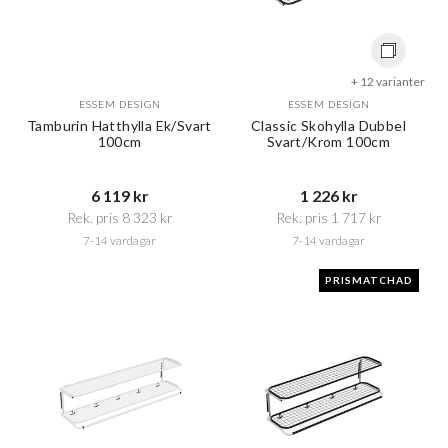
+ 12 varianter
ESSEM DESIGN
ESSEM DESIGN
Tamburin Hatthylla Ek/Svart
Classic Skohylla Dubbel
100cm
Svart/Krom 100cm
6 119 kr​​
1 226 kr​​
Rek. pris 8 323 kr​​
Rek. pris 1 717 kr​​
7-14 vardagar
7-14 vardagar
PRISMATCHAD