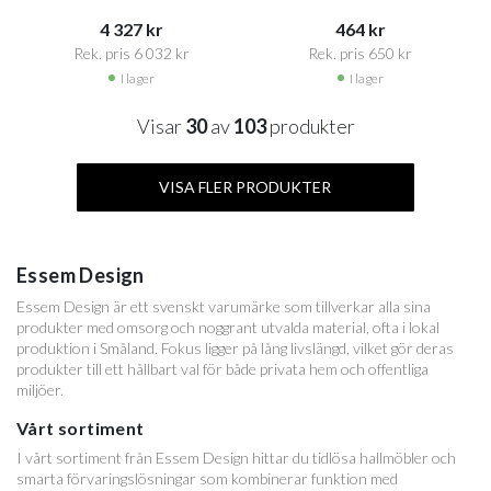
4 327 kr​​
464 kr​​
Rek. pris 6 032 kr​​
Rek. pris 650 kr​​
I lager
I lager
Visar
30
av
103
produkter
VISA FLER PRODUKTER
Essem Design
Essem Design är ett svenskt varumärke som tillverkar alla sina
produkter med omsorg och noggrant utvalda material, ofta i lokal
produktion i Småland. Fokus ligger på lång livslängd, vilket gör deras
produkter till ett hållbart val för både privata hem och offentliga
miljöer.
Vårt sortiment
I vårt sortiment från Essem Design hittar du tidlösa hallmöbler och
smarta förvaringslösningar som kombinerar funktion med