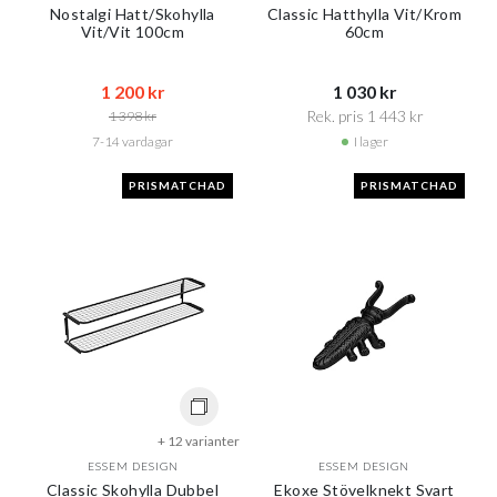
Nostalgi Hatt/Skohylla
Classic Hatthylla Vit/Krom
Vit/Vit 100cm
60cm
1 200 kr​​
1 030 kr​​
Rek. pris 1 443 kr​​
1 398 kr​​
7-14 vardagar
I lager
PRISMATCHAD
PRISMATCHAD
+ 12 varianter
ESSEM DESIGN
ESSEM DESIGN
Classic Skohylla Dubbel
Ekoxe Stövelknekt Svart