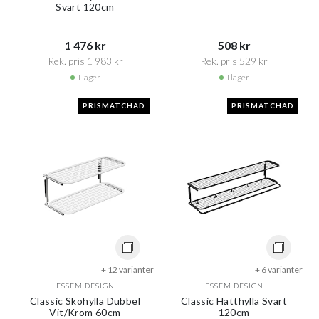
Svart 120cm
1 476 kr​​
508 kr​​
Rek. pris 1 983 kr​​
Rek. pris 529 kr​​
I lager
I lager
PRISMATCHAD
PRISMATCHAD
+ 12 varianter
+ 6 varianter
ESSEM DESIGN
ESSEM DESIGN
Classic Skohylla Dubbel
Classic Hatthylla Svart
Vit/Krom 60cm
120cm