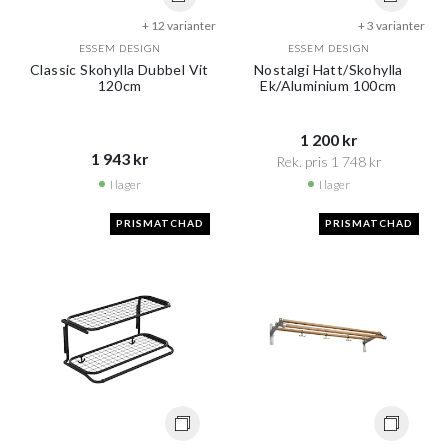
+ 12 varianter
+ 3 varianter
ESSEM DESIGN
ESSEM DESIGN
Classic Skohylla Dubbel Vit
Nostalgi Hatt/Skohylla
120cm
Ek/Aluminium 100cm
1 200 kr​​
1 943 kr​​
Rek. pris 1 748 kr​​
I lager
I lager
PRISMATCHAD
PRISMATCHAD