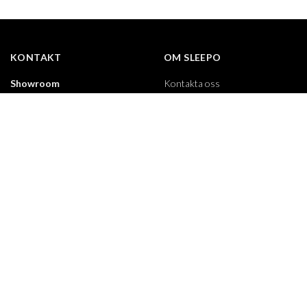
KONTAKT
OM SLEEPO
Showroom
Kontakta oss
Markvardsgatan 9
Leverans
113 53 Stockholm
Retur
Mån - Fre: 10.00 - 17.00
Helgfria vardagar
Ångra köp
Stängt fredag 7/8
Reklamation
Kundservice
Vanliga frågor
08-20 87 70
Info@sleepo.se
Köpvillkor
Måndag-Fredag
Integritetspolicy
10.00-15.00
Lunchstängt
Nyhetsbrev
12.00 - 13.00
Sleepo recension
Helgfria vardagar
Om Sleepo