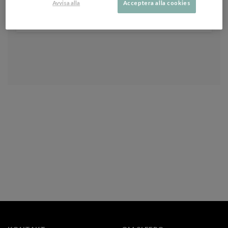
Du kan när som helst avanmäla dig från vårt nyhetsbrev. Se vår
Avvisa alla
Acceptera alla cookies
integritetspolicy
för att läsa om hur vi vårdar dina uppgifter.