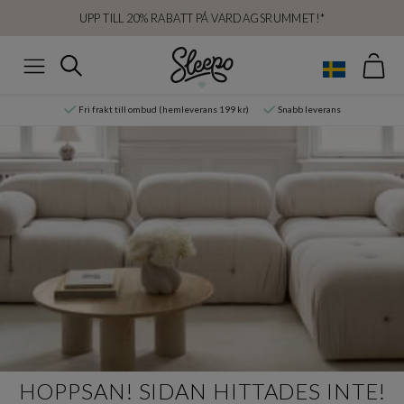
UPP TILL 20% RABATT PÅ VARDAGSRUMMET!*
Var
Sök
Meny
Fri frakt till ombud (hemleverans 199 kr)
Snabb leverans
HOPPSAN! SIDAN HITTADES INTE!