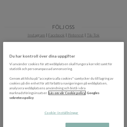
FÖLJ OSS
Instagram
|
Facebook
|
Pinterest
|
Tik-Tok
Du har kontroll över dina uppgifter
Vi använder cookies för att webbplatsen skall fungera korrekt samt för
statistik och personanpassad annonsering.
Genom att klicka på "acceptera alla cookies" samtycker du till lagring av
cookies på din enhet för att förbättra navigeringen på webbplatsen,
PRENUMERERA PÅ VÅRT NYHETSBREV!
analysera webbplatsens användning och bistå i våra
marknadsföringsinsatser.
Läs om vår Cookie policy
Googles
Ta del av de senaste nyheterna, erbjudanden och
sekretesspolicy
inspiration genom vårt nyhetsbrev.
Cookie-inställningar
OK