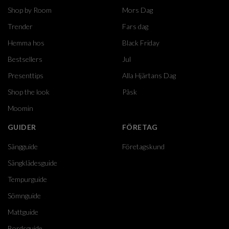
Shop by Room
Mors Dag
Trender
Fars dag
Hemma hos
Black Friday
Bestsellers
Jul
Presenttips
Alla Hjärtans Dag
Shop the look
Påsk
Moomin
GUIDER
FÖRETAG
Sängguide
Företagskund
Sängklädesguide
Tempurguide
Sömnguide
Mattguide
Bordsguide