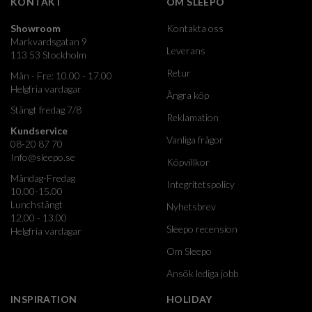
KONTAKT
OM SLEEPO
Showroom
Kontakta oss
Markvardsgatan 9
Leverans
113 53 Stockholm
Retur
Mån - Fre: 10.00 - 17.00
Helgfria vardagar
Ångra köp
Stängt fredag 7/8
Reklamation
Kundservice
Vanliga frågor
08-20 87 70
Info@sleepo.se
Köpvillkor
Måndag-Fredag
Integritetspolicy
10.00-15.00
Lunchstängt
Nyhetsbrev
12.00 - 13.00
Sleepo recension
Helgfria vardagar
Om Sleepo
Ansök lediga jobb
INSPIRATION
HOLIDAY