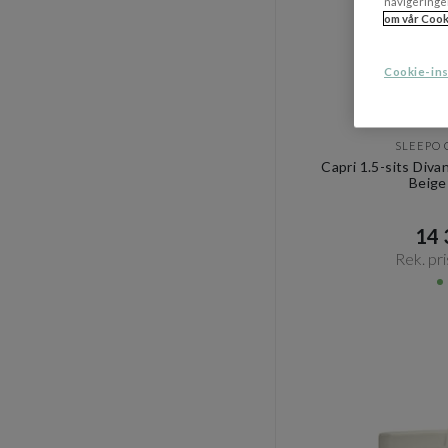
navigeringe
om vår Cook
Cookie-ins
SLEEPO 
Capri 1.5-sits Div
Beige
14 3
Rek. pri