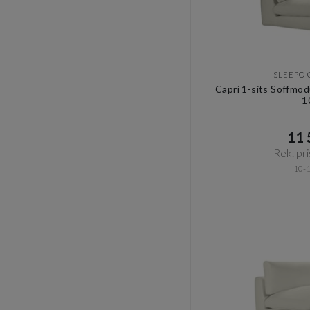
SLEEPO 
Capri 1-sits Soffmo
1
11 5
Rek. pri
10-1