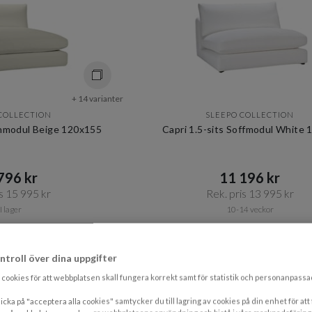
+ 14 varianter
COLLECTION
SLEEPO COLLECTION
vanmodul Beige 120x155
Capri 1.5-sits Soffmodul White
96 kr​​
11 196 kr​​
s 15 995 kr​​
Rek. pris 13 995 kr​​
I lager
10-14 veckor
VARDAGSRUMMET
VARDA
ntroll över dina uppgifter
cookies för att webbplatsen skall fungera korrekt samt för statistik och personanpass
icka på "acceptera alla cookies" samtycker du till lagring av cookies på din enhet för att