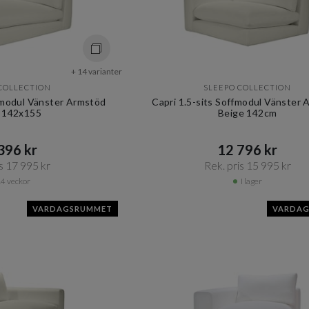
+ 14 varianter
COLLECTION
SLEEPO COLLECTION
nmodul Vänster Armstöd
Capri 1.5-sits Soffmodul Vänster
 142x155
Beige 142cm
96 kr​​
12 796 kr​​
s 17 995 kr​​
Rek. pris 15 995 kr​​
4 veckor
I lager
VARDAGSRUMMET
VARDA