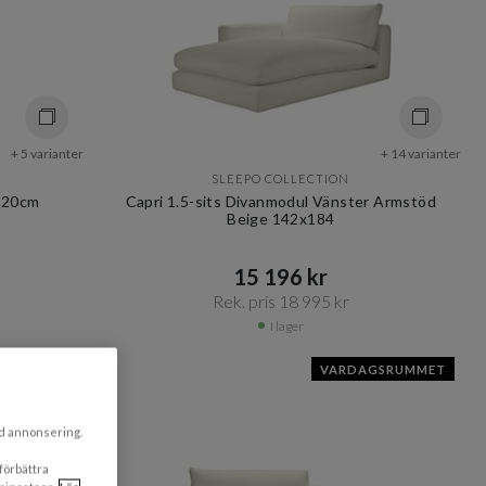
+ 5 varianter
+ 14 varianter
SLEEPO COLLECTION
 120cm
Capri 1.5-sits Divanmodul Vänster Armstöd
Beige 142x184
15 196 kr​​
Rek. pris 18 995 kr​​
I lager
GSRUMMET
VARDAGSRUMMET
ad annonsering.
 förbättra