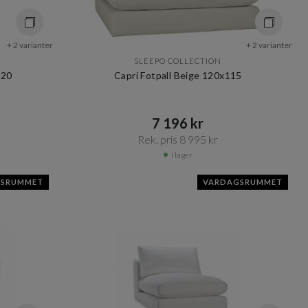
+ 2 varianter
+ 2 varianter
SLEEPO COLLECTION
120
Capri Fotpall Beige 120x115
7 196 kr​​
Rek. pris 8 995 kr​​
I lager
GSRUMMET
VARDAGSRUMMET