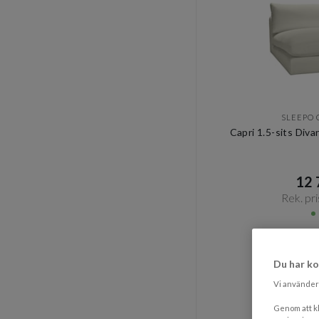
SLEEPO 
Capri 1.5-sits Di
12 7
Rek. pri
Du har ko
Vi använder 
Genom att kl