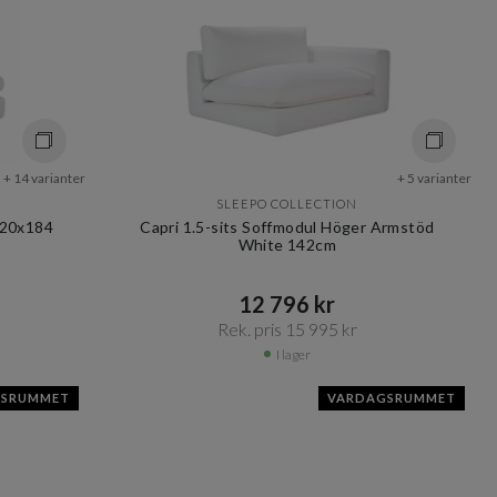
+ 14 varianter
+ 5 varianter
SLEEPO COLLECTION
120x184
Capri 1.5-sits Soffmodul Höger Armstöd
White 142cm
12 796 kr​​
Rek. pris 15 995 kr​​
I lager
GSRUMMET
VARDAGSRUMMET