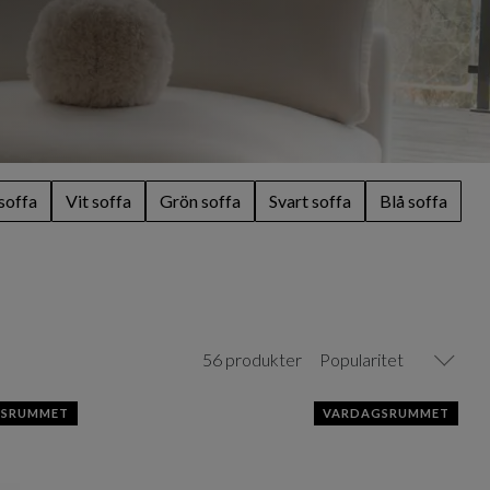
soffa
Vit soffa
Grön soffa
Svart soffa
Blå soffa
56 produkter
Popularitet
GSRUMMET
VARDAGSRUMMET