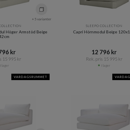
+ 5 varianter
COLLECTION
SLEEPO COLLECTION
odul Höger Armstöd Beige
Capri Hörnmodul Beige 120x
42cm
96 kr​​
12 796 kr​​
s 15 995 kr​​
Rek. pris 15 995 kr​​
I lager
I lager
VARDAGSRUMMET
VARDA