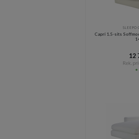
SLEEPO 
Capri 1.5-sits Soffm
1
12 7
Rek. pri