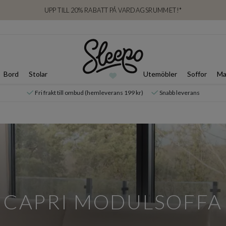
UPP TILL 20% RABATT PÅ VARDAGSRUMMET!*
Bord
Stolar
Utemöbler
Soffor
Ma
Fri frakt till ombud (hemleverans 199 kr)
Snabb leverans
CAPRI MODULSOFFA