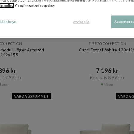
n på webbplatsen, analysera webbplatsens användning och bistå i våra marknadsföring
ie policy
Googles sekretesspolicy
tällningar
Avvisa alla
Acceptera 
+ 14 varianter
COLLECTION
SLEEPO COLLECTION
anmodul Höger Armstöd
Capri Fotpall White 120x11
 142x155
96 kr​​
7 196 kr​​
s 17 995 kr​​
Rek. pris 8 995 kr​​
I lager
I lager
VARDAGSRUMMET
VARDA