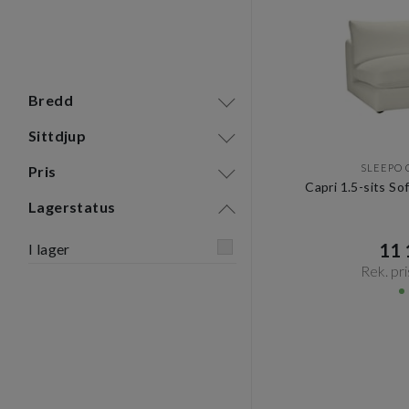
Bredd
Sittdjup
SLEEPO 
Pris
Capri 1.5-sits S
Lagerstatus
11 1
I lager
Rek. pri