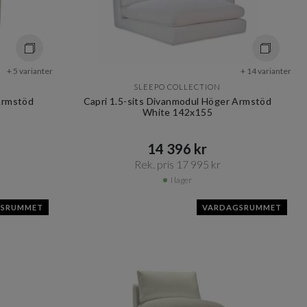
+ 5 varianter
+ 14 varianter
SLEEPO COLLECTION
 Armstöd
Capri 1.5-sits Divanmodul Höger Armstöd
White 142x155
14 396 kr​​
Rek. pris 17 995 kr​​
I lager
GSRUMMET
VARDAGSRUMMET