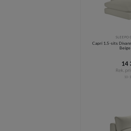
SLEEPO 
Capri 1.5-sits Diva
Beige
14 3
Rek. pri
10-1