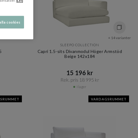
sinsatser.
Läs
alla cookies
+ 2 varianter
+ 14 varianter
SLEEPO COLLECTION
5
Capri 1.5-sits Divanmodul Höger Armstöd
Beige 142x184
15 196 kr​​
Rek. pris 18 995 kr​​
I lager
GSRUMMET
VARDAGSRUMMET