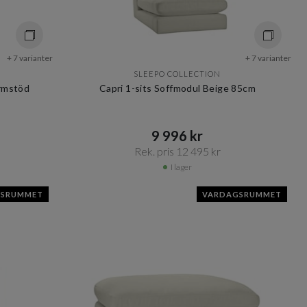
+ 7 varianter
+ 7 varianter
SLEEPO COLLECTION
Armstöd
Capri 1-sits Soffmodul Beige 85cm
9 996 kr​​
Rek. pris 12 495 kr​​
I lager
GSRUMMET
VARDAGSRUMMET