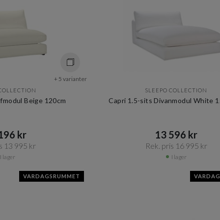
+ 5 varianter
COLLECTION
SLEEPO COLLECTION
offmodul Beige 120cm
Capri 1.5-sits Divanmodul White 
96 kr​​
13 596 kr​​
s 13 995 kr​​
Rek. pris 16 995 kr​​
I lager
I lager
VARDAGSRUMMET
VARDA