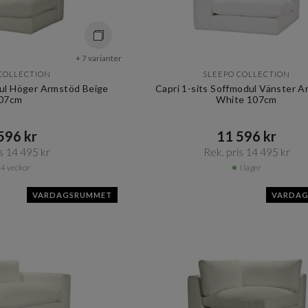
+ 7 varianter
COLLECTION
SLEEPO COLLECTION
dul Höger Armstöd Beige
Capri 1-sits Soffmodul Vänster 
07cm
White 107cm
96 kr​​
11 596 kr​​
s 14 495 kr​​
Rek. pris 14 495 kr​​
4 veckor
I lager
VARDAGSRUMMET
VARDA