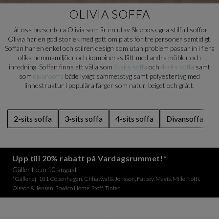
OLIVIA SOFFA
Låt oss presentera Olivia som är en utav Sleepos egna stilfull soffor.
Olivia har en god storlek med gott om plats för tre personer samtidigt.
Soffan har en enkel och stilren design som utan problem passar in i flera
olika hemmamiljöer och kombineras lätt med andra möbler och
inredning. Soffan finns att välja som
3-sits soffa
och
4-sits soffa
samt
som
divansoffa
både lyxigt sammetstyg samt polyestertyg med
linnestruktur i populära färger som natur, beiget och grått.
2-sits soffa
3-sits soffa
4-sits soffa
Divansoffa
Upp till 20% rabatt på Vardagsrummet!*
Gäller t.o.m 10 augusti
*Gäller ej: 101 Copenhagen, Chhatwal & Jonsson, Fatboy, Mavis, Mille Notti,
Olsson & Jensen, Rowico Home, Stoff, Tinted