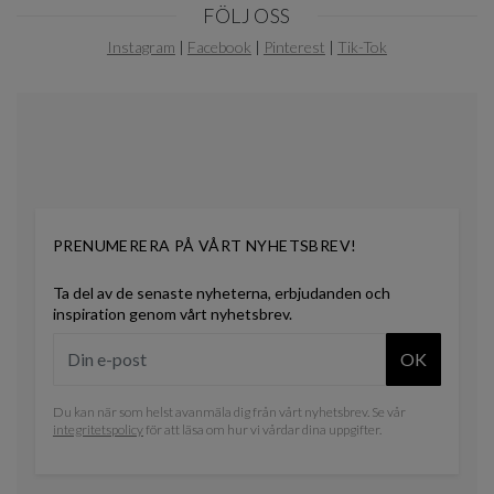
FÖLJ OSS
1
of
Instagram
|
Facebook
|
Pinterest
|
Tik-Tok
0
PRENUMERERA PÅ VÅRT NYHETSBREV!
Ta del av de senaste nyheterna, erbjudanden och
inspiration genom vårt nyhetsbrev.
OK
Du kan när som helst avanmäla dig från vårt nyhetsbrev. Se vår
integritetspolicy
för att läsa om hur vi vårdar dina uppgifter.