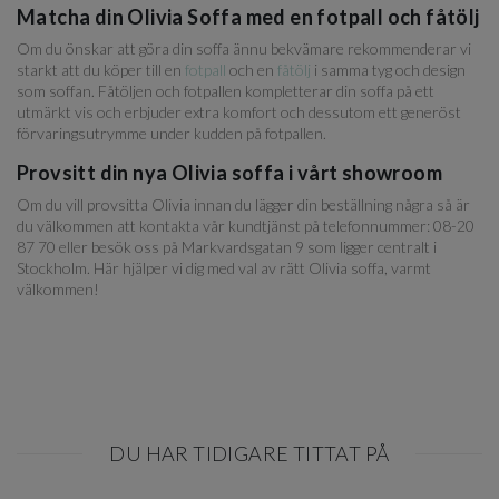
Matcha din Olivia Soffa med en fotpall och fåtölj
Om du önskar att göra din soffa ännu bekvämare rekommenderar vi
starkt att du köper till en
fotpall
och en
fåtölj
i samma tyg och design
som soffan. Fåtöljen och fotpallen kompletterar din soffa på ett
utmärkt vis och erbjuder extra komfort och dessutom ett generöst
förvaringsutrymme under kudden på fotpallen.
Provsitt din nya Olivia soffa i vårt showroom
Om du vill provsitta Olivia innan du lägger din beställning några så är
du välkommen att kontakta vår kundtjänst på telefonnummer: 08-20
87 70 eller besök oss på Markvardsgatan 9 som ligger centralt i
Stockholm. Här hjälper vi dig med val av rätt Olivia soffa, varmt
välkommen!
DU HAR TIDIGARE TITTAT PÅ
Item