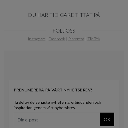
DU HAR TIDIGARE TITTAT PÅ
Item
FÖLJ OSS
1
of
Instagram
|
Facebook
|
Pinterest
|
Tik-Tok
0
PRENUMERERA PÅ VÅRT NYHETSBREV!
Ta del av de senaste nyheterna, erbjudanden och
inspiration genom vårt nyhetsbrev.
OK