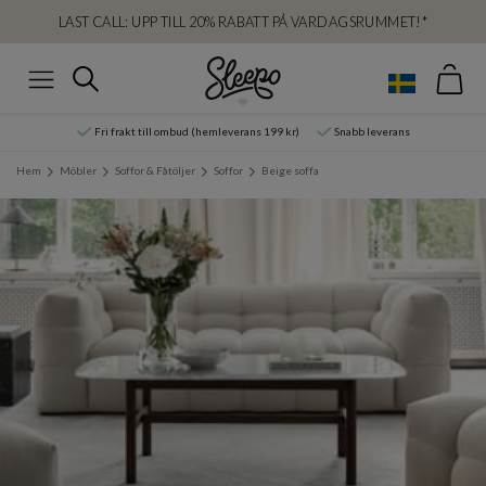
LAST CALL: UPP TILL 20% RABATT PÅ VARDAGSRUMMET!*
Var
Sök
Meny
Fri frakt till ombud (hemleverans 199 kr)
Snabb leverans
Hem
Möbler
Soffor & Fåtöljer
Soffor
Beige soffa