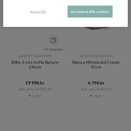
Avvisa alla
Acceptera alla cookies
+ 5 varianter
SLEEPO COLLECTION
SLEEPO COLLECTION
Billie 3-sits Soffa Nature
Blanca Mittmodul Cream
236cm
95cm
19 996 kr​​
6 796 kr​​
Rek. pris 24 995 kr​​
Rek. pris 8 495 kr​​
I lager
I lager