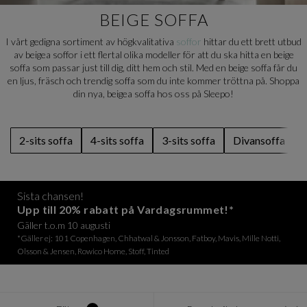
BEIGE SOFFA
I vårt gedigna sortiment av högkvalitativa
soffor
hittar du ett brett utbud
av beigea soffor i ett flertal olika modeller för att du ska hitta en beige
soffa som passar just till dig, ditt hem och stil. Med en beige soffa får du
en ljus, fräsch och trendig soffa som du inte kommer tröttna på. Shoppa
din nya, beigea soffa hos oss på Sleepo!
2-sits soffa
4-sits soffa
3-sits soffa
Divansoffa
Sista chansen!
Upp till 20% rabatt på Vardagsrummet!*
Gäller t.o.m 10 augusti
*Gäller ej: 101 Copenhagen, Chhatwal & Jonsson, Fatboy, Mavis, Mille Notti,
Olsson & Jensen, Rowico Home, Stoff, Tinted