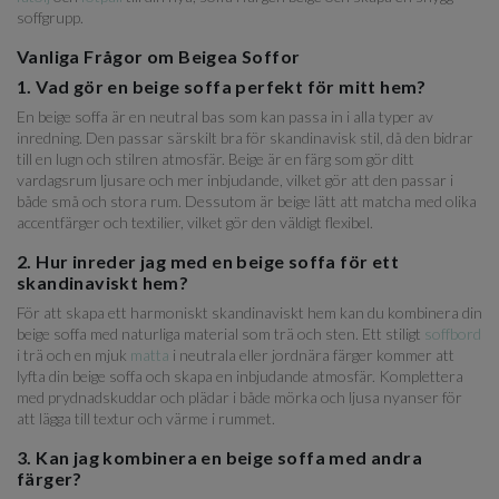
soffgrupp.
Vanliga Frågor om Beigea Soffor
1. Vad gör en beige soffa perfekt för mitt hem?
En beige soffa är en neutral bas som kan passa in i alla typer av
inredning. Den passar särskilt bra för skandinavisk stil, då den bidrar
till en lugn och stilren atmosfär. Beige är en färg som gör ditt
vardagsrum ljusare och mer inbjudande, vilket gör att den passar i
både små och stora rum. Dessutom är beige lätt att matcha med olika
accentfärger och textilier, vilket gör den väldigt flexibel.
2. Hur inreder jag med en beige soffa för ett
skandinaviskt hem?
För att skapa ett harmoniskt skandinaviskt hem kan du kombinera din
beige soffa med naturliga material som trä och sten. Ett stiligt
soffbord
i trä och en mjuk
matta
i neutrala eller jordnära färger kommer att
lyfta din beige soffa och skapa en inbjudande atmosfär. Komplettera
med prydnadskuddar och plädar i både mörka och ljusa nyanser för
att lägga till textur och värme i rummet.
3. Kan jag kombinera en beige soffa med andra
färger?