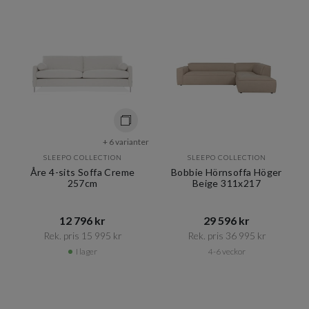
+ 6 varianter
SLEEPO COLLECTION
SLEEPO COLLECTION
Åre 4-sits Soffa Creme
Bobbie Hörnsoffa Höger
257cm
Beige 311x217
12 796 kr​​
29 596 kr​​
Rek. pris 15 995 kr​​
Rek. pris 36 995 kr​​
I lager
4-6 veckor