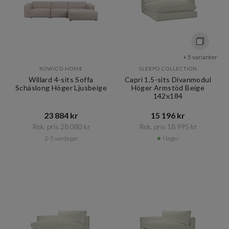
+ 5 varianter
ROWICO HOME
SLEEPO COLLECTION
Willard 4-sits Soffa
Capri 1.5-sits Divanmodul
Schäslong Höger Ljusbeige
Höger Armstöd Beige
142x184
23 884 kr​​
15 196 kr​​
Rek. pris 28 080 kr​​
Rek. pris 18 995 kr​​
2-5 vardagar
I lager