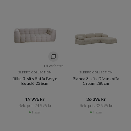
+ 5 varianter
SLEEPO COLLECTION
SLEEPO COLLECTION
Billie 3-sits Soffa Beige
Blanca 3-sits Divansoffa
Bouclé 236cm
Cream 288cm
19 996 kr​​
26 396 kr​​
Rek. pris 24 995 kr​​
Rek. pris 32 995 kr​​
I lager
I lager