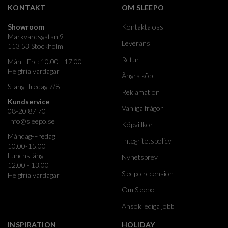
KONTAKT
OM SLEEPO
Showroom
Kontakta oss
Markvardsgatan 9
Leverans
113 53 Stockholm
Retur
Mån - Fre: 10.00 - 17.00
Helgfria vardagar
Ångra köp
Stängt fredag 7/8
Reklamation
Kundservice
Vanliga frågor
08-20 87 70
Info@sleepo.se
Köpvillkor
Måndag-Fredag
Integritetspolicy
10.00-15.00
Lunchstängt
Nyhetsbrev
12.00 - 13.00
Sleepo recension
Helgfria vardagar
Om Sleepo
Ansök lediga jobb
INSPIRATION
HOLIDAY