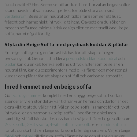
funktionalitet? Hos Sleepo.se hittar du ett brett urval av beigea soffor i
skandinavisk stil som passar perfekt för både stora och små
vardagsrum
. Beige är en neutral och tidlös färg som ger ett ljust,
fräscht och harmoniskt intryck i ditt hem. Oavsett om du söker en
modern soffa med minimalistisk design eller en mer traditionell beige
soffa, har vi något för dig.
Styla din Beige Soffa med prydnadskuddar & plädar
En beige soffa ger dig en fantastisk bas för att skapa din egen
personliga stil. Genom att addera
prydnadskuddar
,
kuddfodral
och
plädar
kan du enkelt förnya soffans uttryck. Eftersom beige är en
neutral färg, kan du experimentera med olika färger och mönster på
kuddar och plädar för att skapa en stilfull och ombonad atmosfär.
Inred hemmet med en beige soffa
Gör
vardagsrummet
komplett med en snygg, beige soffa. I soffan
spenderar vi en stor del av vår tid när vi är hemma och därför är det
extra viktigt att du väljer rätt. Väl en beige soffa i sammet för ett lyxigt
intryck eller en harmonisk beige soffa i linne för en enkel men
samtidigt stilfull känsla. Hos oss kan du välja att få en beige soffa som
2-sits soffa
,
3-sits soffa
,
4-sits soffa
,
divansoffa
eller
modulsoffa
, allt
för att du ska hitta en beige soffa som faller dig i smaken. Välj en beige
fåtölj
och
fotpall
till din nya, soffa i färgen beige och skapa en snygg