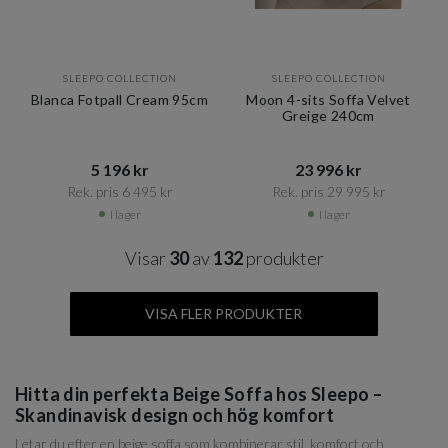
SLEEPO COLLECTION
SLEEPO COLLECTION
Blanca Fotpall Cream 95cm
Moon 4-sits Soffa Velvet
Greige 240cm
5 196 kr​​
23 996 kr​​
Rek. pris 6 495 kr​​
Rek. pris 29 995 kr​​
I lager
I lager
Visar
30
av
132
produkter
VISA FLER PRODUKTER
Hitta din perfekta Beige Soffa hos Sleepo –
Skandinavisk design och hög komfort
Letar du efter en beige soffa som kombinerar stil, komfort och