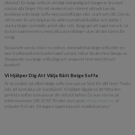
Absolut! En beige soffa är otroligt mångsidig och fungerar bra med
nästan alla färger. För ett modernt och stilrent uttryck kan du
kombinera din beige soffa med pastellfärger eller svart och vitt. Om du
vill ha mer liv och färg kan du addera prydnadskuddar och plädar i
starka färger som blått, grönt eller rött. Beige ger ett lugnt intryck, så
du kan experimentera med olika accentfärger utan att det känns för
rörigt.
Så oavsett om du söker en stilren, minimalistisk beige soffa eller en
mer traditionell och komfortabel variant, hittar du den hos Sleepo.se.
Shoppa din nya beige soffa idag och skapa ett hem med stil och
komfort!
Vi Hjälper Dig Att Välja Rätt Beige Soffa
Är du osäker på vilken beige soffa som passar bäst för ditt hem? Tveka
inte att kontakta vår kundtjänst. Vi hjälper dig gärna att hitta den
perfekta soffan som passar din stil och behov. Du kan nå oss på
telefonnummer: 08-20 87 70 eller via e-post:
info@sleepo.se
. Vi
erbjuder fri frakt, 14 dagars öppet köp och snabb leverans!