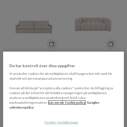
+ 2 varianter
+ 5 varianter
SLEEPO COLLECTION
SLEEPO COLLECTION
Grace 4-sits Soffa Light
Billie 2-sits Soffa Beige
Du har kontroll över dina uppgifter
Linen 262cm
Bouclé 208cm
Vi använder cookies för att webbplatsen skall fungera korrekt samt för
statistik och personanpassad annonsering.
19 196 kr​​
18 396 kr​​
Genom att klicka på "acceptera alla cookies" samtycker du till lagring av
Rek. pris 23 995 kr​​
Rek. pris 22 995 kr​​
cookies på din enhet för att förbättra navigeringen på webbplatsen,
analysera webbplatsens användning och bistå i våra
I lager
I lager
marknadsföringsinsatser.
Läs om vår Cookie policy
Googles
sekretesspolicy
Cookie-inställningar