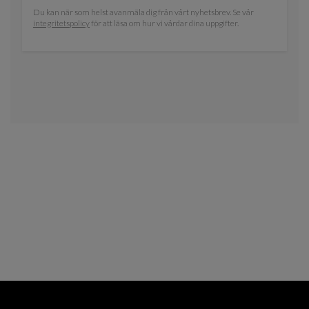
Du kan när som helst avanmäla dig från vårt nyhetsbrev. Se vår
integritetspolicy
för att läsa om hur vi vårdar dina uppgifter.