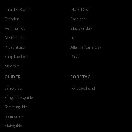
Shop by Room
Mors Dag
Trender
Fars dag
Hemma hos
Black Friday
Bestsellers
Jul
Presenttips
Alla Hjärtans Dag
Shop the look
Påsk
Moomin
GUIDER
FÖRETAG
Sängguide
Företagskund
Sängklädesguide
Tempurguide
Sömnguide
Mattguide