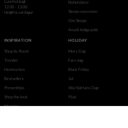
Lunchstängt
Nyhetsbrev
12.00 - 13.00
Sleepo recension
Helgfria vardagar
Om Sleepo
Ansök lediga jobb
INSPIRATION
HOLIDAY
Shop by Room
Mors Dag
Trender
Fars dag
Hemma hos
Black Friday
Bestsellers
Jul
Presenttips
Alla Hjärtans Dag
Shop the look
Påsk
Moomin
GUIDER
FÖRETAG
Sängguide
Företagskund