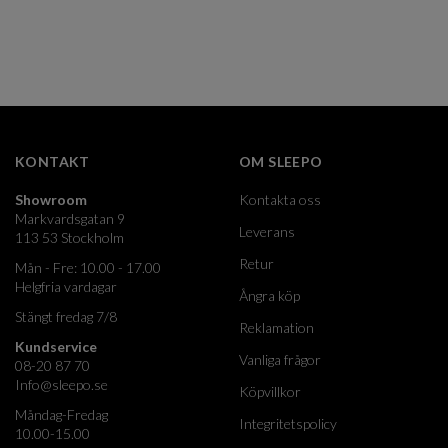
KONTAKT
OM SLEEPO
Showroom
Kontakta oss
Markvardsgatan 9
Leverans
113 53 Stockholm
Retur
Mån - Fre: 10.00 - 17.00
Helgfria vardagar
Ångra köp
Stängt fredag 7/8
Reklamation
Kundservice
Vanliga frågor
08-20 87 70
Info@sleepo.se
Köpvillkor
Måndag-Fredag
Integritetspolicy
10.00-15.00