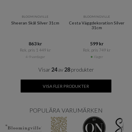
BLOOMINGVILLE
BLOOMINGVILLE
Sheeran Skål Silver 31cm
Cesta Väggdekoration Silver
31cm
863 kr​​
599 kr​​
Rek. pris 1 449 kr​​
Rek. pris 749 kr​​
4-9 vardagar
I lager
Visar
24
av
28
produkter
VISA FLER PRODUKTER
POPULÄRA VARUMÄRKEN