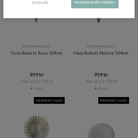
Avvisa alla
Acceptera alla cookies
BLOOMINGVILLE
BLOOMINGVILLE
Dust Bukett Rose 109cm
Hazy Bukett Nature 104cm
919 kr​​
919 kr​​
Rek. pris 1 149 kr​​
Rek. pris 1 149 kr​​
I lager
I lager
PRISMATCHAD
PRISMATCHAD