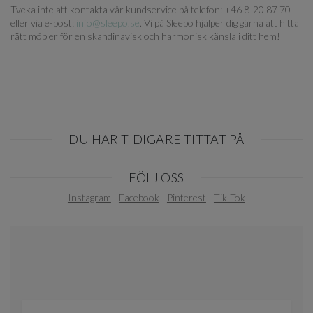
Tveka inte att kontakta vår kundservice på telefon: +46 8-20 87 70
eller via e-post:
info@sleepo.se
. Vi på Sleepo hjälper dig gärna att hitta
rätt möbler för en skandinavisk och harmonisk känsla i ditt hem!
DU HAR TIDIGARE TITTAT PÅ
Item
FÖLJ OSS
1
of
Instagram
|
Facebook
|
Pinterest
|
Tik-Tok
0