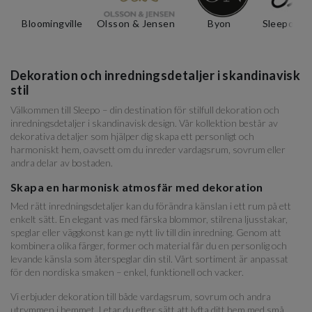
Bloomingville
Olsson & Jensen
Byon
Sleepo Col
Dekoration och inredningsdetaljer i skandinavisk
stil
Välkommen till Sleepo – din destination för stilfull dekoration och
inredningsdetaljer i skandinavisk design. Vår kollektion består av
dekorativa detaljer som hjälper dig skapa ett personligt och
harmoniskt hem, oavsett om du inreder vardagsrum, sovrum eller
andra delar av bostaden.
Skapa en harmonisk atmosfär med dekoration
Med rätt inredningsdetaljer kan du förändra känslan i ett rum på ett
enkelt sätt. En elegant vas med färska blommor, stilrena ljusstakar,
speglar eller väggkonst kan ge nytt liv till din inredning. Genom att
kombinera olika färger, former och material får du en personlig och
levande känsla som återspeglar din stil. Vårt sortiment är anpassat
för den nordiska smaken – enkel, funktionell och vacker.
Vi erbjuder dekoration till både vardagsrum, sovrum och andra
utrymmen i hemmet. Letar du efter sätt att lyfta ditt hem med små