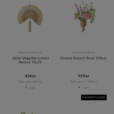
BLOOMINGVILLE
BLOOMINGVILLE
Jaime Väggdekoration
Breeze Bukett Rose 138cm
Nature 70x75
434 kr​​
919 kr​​
Rek. pris 669 kr​​
Rek. pris 1 149 kr​​
I lager
I lager
PRISMATCHAD