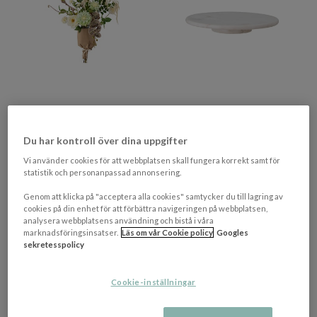
BLOOMINGVILLE
BLOOMINGVILLE
Rise Bukett White 109cm
Ellin Roterbar Bricka White
Du har kontroll över dina uppgifter
Marble Ø35
Vi använder cookies för att webbplatsen skall fungera korrekt samt för
statistik och personanpassad annonsering.
775 kr​​
651 kr​​
Genom att klicka på "acceptera alla cookies" samtycker du till lagring av
Rek. pris 969 kr​​
Rek. pris 869 kr​​
cookies på din enhet för att förbättra navigeringen på webbplatsen,
4-9 vardagar
I lager
analysera webbplatsens användning och bistå i våra
marknadsföringsinsatser.
Läs om vår Cookie policy
Googles
sekretesspolicy
Cookie-inställningar