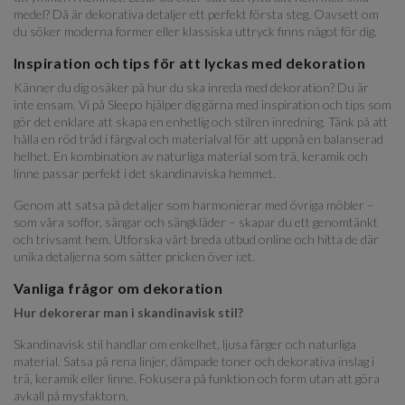
medel? Då är dekorativa detaljer ett perfekt första steg. Oavsett om
du söker moderna former eller klassiska uttryck finns något för dig.
Inspiration och tips för att lyckas med dekoration
Känner du dig osäker på hur du ska inreda med dekoration? Du är
inte ensam. Vi på Sleepo hjälper dig gärna med inspiration och tips som
gör det enklare att skapa en enhetlig och stilren inredning. Tänk på att
hålla en röd tråd i färgval och materialval för att uppnå en balanserad
helhet. En kombination av naturliga material som trä, keramik och
linne passar perfekt i det skandinaviska hemmet.
Genom att satsa på detaljer som harmonierar med övriga möbler –
som våra soffor, sängar och sängkläder – skapar du ett genomtänkt
och trivsamt hem. Utforska vårt breda utbud online och hitta de där
unika detaljerna som sätter pricken över i:et.
Vanliga frågor om dekoration
Hur dekorerar man i skandinavisk stil?
Skandinavisk stil handlar om enkelhet, ljusa färger och naturliga
material. Satsa på rena linjer, dämpade toner och dekorativa inslag i
trä, keramik eller linne. Fokusera på funktion och form utan att göra
avkall på mysfaktorn.