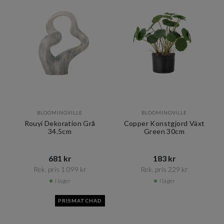
BLOOMINGVILLE
BLOOMINGVILLE
Rouyi Dekoration Grå
Copper Konstgjord Växt
34.5cm
Green 30cm
681 kr​​
183 kr​​
Rek. pris 1 099 kr​​
Rek. pris 229 kr​​
I lager
I lager
PRISMATCHAD