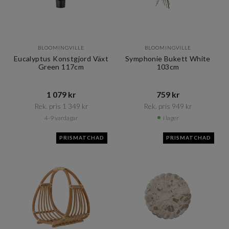
BLOOMINGVILLE
BLOOMINGVILLE
Eucalyptus Konstgjord Växt
Symphonie Bukett White
Green 117cm
103cm
1 079 kr​​
759 kr​​
Rek. pris 1 349 kr​​
Rek. pris 949 kr​​
4-9 vardagar
I lager
PRISMATCHAD
PRISMATCHAD