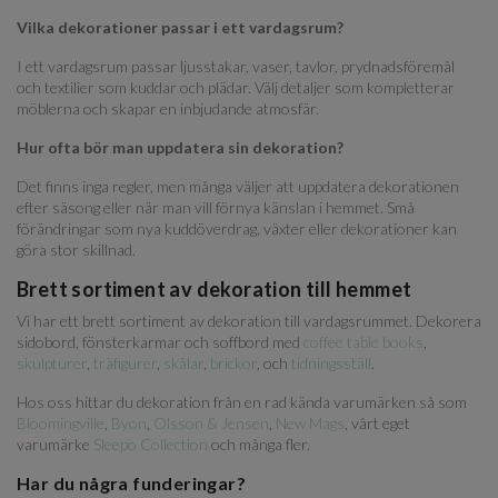
Vilka dekorationer passar i ett vardagsrum?
I ett vardagsrum passar ljusstakar, vaser, tavlor, prydnadsföremål
och textilier som kuddar och plädar. Välj detaljer som kompletterar
möblerna och skapar en inbjudande atmosfär.
Hur ofta bör man uppdatera sin dekoration?
Det finns inga regler, men många väljer att uppdatera dekorationen
efter säsong eller när man vill förnya känslan i hemmet. Små
förändringar som nya kuddöverdrag, växter eller dekorationer kan
göra stor skillnad.
Brett sortiment av dekoration till hemmet
Vi har ett brett sortiment av dekoration till vardagsrummet. Dekorera
sidobord, fönsterkarmar och soffbord med
coffee table books
,
skulpturer
,
träfigurer
,
skålar
,
brickor
, och
tidningsställ
.
Hos oss hittar du dekoration från en rad kända varumärken så som
Bloomingville
,
Byon
,
Olsson & Jensen
,
New Mags
, vårt eget
varumärke
Sleepo Collection
och många fler.
Har du några funderingar?