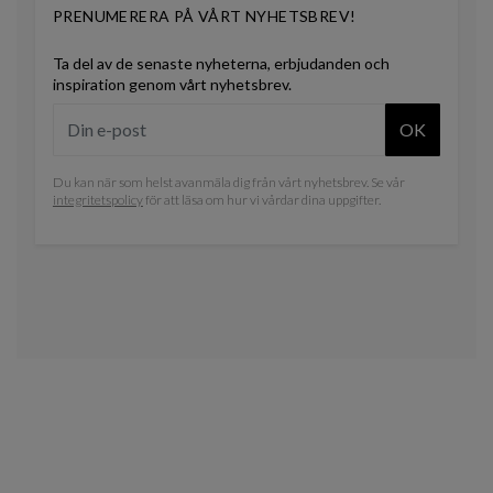
PRENUMERERA PÅ VÅRT NYHETSBREV!
Ta del av de senaste nyheterna, erbjudanden och
inspiration genom vårt nyhetsbrev.
OK
Du kan när som helst avanmäla dig från vårt nyhetsbrev. Se vår
integritetspolicy
för att läsa om hur vi vårdar dina uppgifter.