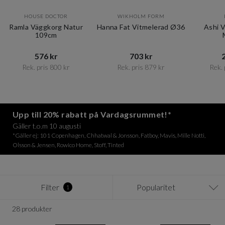
HOUSE DOCTOR
WIKHOLM FORM
Ramla Väggkorg Natur
Hanna Fat Vitmelerad Ø36
Ashi 
109cm
576 kr​​
703 kr​​
2
Rek. pris 800 kr​​
Rek. pris 879 kr​​
Rek. 
Item
1
of
12
Upp till 20% rabatt på Vardagsrummet!*
Gäller t.o.m 10 augusti
*Gäller ej: 101 Copenhagen, Chhatwal & Jonsson, Fatboy, Mavis, Mille Notti,
Olsson & Jensen, Rowico Home, Stoff, Tinted
Filter
Popularitet
1
28 produkter