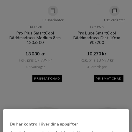
+ 10 varianter
+ 12 varianter
TEMPUR
TEMPUR
Pro Plus SmartCool
Pro Luxe SmartCool
Bäddmadrass Medium 8cm
Bäddmadrass Fast 10cm
120x200
90x200
13 030 kr​​
10 270 kr​​
Rek. pris 17 999 kr​​
Rek. pris 13 999 kr​​
4-9 vardagar
4-9 vardagar
PRISMATCHAD
PRISMATCHAD
Du har kontroll över dina uppgifter