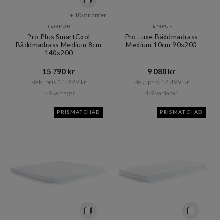
+ 10 varianter
TEMPUR
TEMPUR
Pro Plus SmartCool
Pro Luxe Bäddmadrass
Bäddmadrass Medium 8cm
Medium 10cm 90x200
140x200
15 790 kr​​
9 080 kr​​
Rek. pris 21 999 kr​​
Rek. pris 12 499 kr​​
4-9 vardagar
4-9 vardagar
PRISMATCHAD
PRISMATCHAD