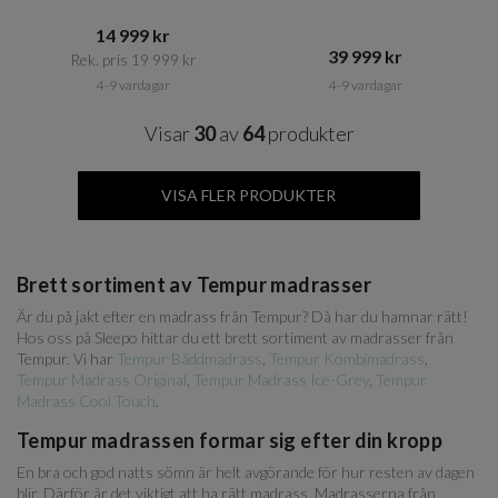
14 999 kr​​
39 999 kr​​
Rek. pris 19 999 kr​​
4-9 vardagar
4-9 vardagar
Visar
30
av
64
produkter
VISA FLER PRODUKTER
Brett sortiment av Tempur madrasser
Är du på jakt efter en madrass från Tempur? Då har du hamnar rätt!
Hos oss på Sleepo hittar du ett brett sortiment av madrasser från
Tempur. Vi har
Tempur Bäddmadrass
,
Tempur Kombimadrass
,
Tempur Madrass Original
,
Tempur Madrass Ice-Grey
,
Tempur
Madrass Cool Touch
.
Tempur madrassen formar sig efter din kropp
En bra och god natts sömn är helt avgörande för hur resten av dagen
blir. Därför är det viktigt att ha rätt madrass. Madrasserna från