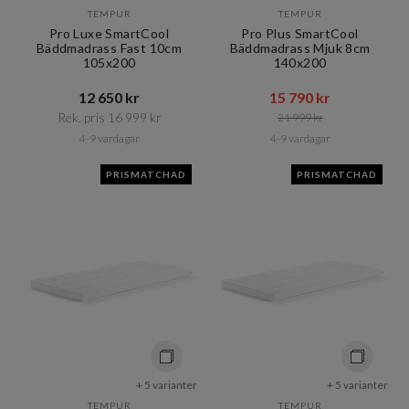
TEMPUR
TEMPUR
Pro Luxe SmartCool
Pro Plus SmartCool
Bäddmadrass Fast 10cm
Bäddmadrass Mjuk 8cm
105x200
140x200
12 650 kr​​
15 790 kr​​
Rek. pris 16 999 kr​​
21 999 kr​​
4-9 vardagar
4-9 vardagar
PRISMATCHAD
PRISMATCHAD
+ 5 varianter
+ 5 varianter
TEMPUR
TEMPUR