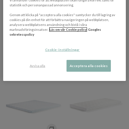
Vi använder cookies för att webbplatsen skall fungera korrekt samt för
statistik och personanpassad annonsering.
+ 5 varianter
+ 10 varianter
Genom att klicka på "acceptera alla cookies" samtycker du till lagring av
cookies på din enhet för att förbättra navigeringen på webbplatsen,
TEMPUR
TEMPUR
analysera webbplatsens användning och bistå i våra
Pro Plus Bäddmadrass Mjuk
Pro Plus SmartCool
marknadsföringsinsatser.
Läs om vår Cookie policy
Googles
8cm 80x200
Bäddmadrass Fast 8cm
sekretesspolicy
90x200
7 890 kr​​
9 080 kr​​
Cookie-inställningar
Rek. pris 10 999 kr​​
Rek. pris 12 499 kr​​
4-9 vardagar
4-9 vardagar
Avvisa alla
Acceptera alla cookies
PRISMATCHAD
PRISMATCHAD