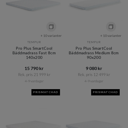
+ 10 varianter
+ 10 varianter
TEMPUR
TEMPUR
Pro Plus SmartCool
Pro Plus SmartCool
Bäddmadrass Fast 8cm
Bäddmadrass Medium 8cm
140x200
90x200
15 790 kr​​
9 080 kr​​
Rek. pris 21 999 kr​​
Rek. pris 12 499 kr​​
4-9 vardagar
4-9 vardagar
PRISMATCHAD
PRISMATCHAD