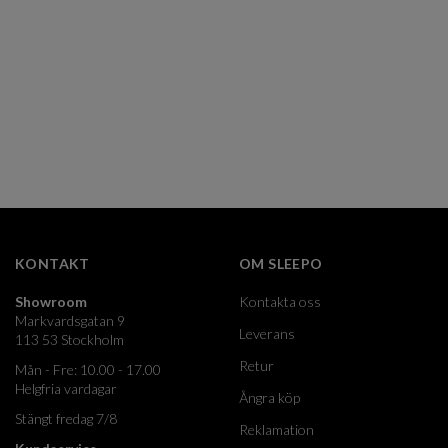
KONTAKT
OM SLEEPO
Showroom
Kontakta oss
Markvardsgatan 9
Leverans
113 53 Stockholm
Retur
Mån - Fre: 10.00 - 17.00
Helgfria vardagar
Ångra köp
Stängt fredag 7/8
Reklamation