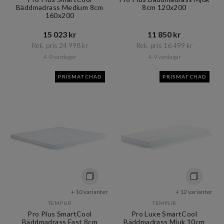
Bäddmadrass Medium 8cm
8cm 120x200
160x200
15 023 kr​​
11 850 kr​​
Rek. pris 24 998 kr​​
Rek. pris 16 499 kr​​
4-9 vardagar
4-9 vardagar
PRISMATCHAD
PRISMATCHAD
+ 10 varianter
+ 12 varianter
TEMPUR
TEMPUR
Pro Plus SmartCool
Pro Luxe SmartCool
Bäddmadrass Fast 8cm
Bäddmadrass Mjuk 10cm