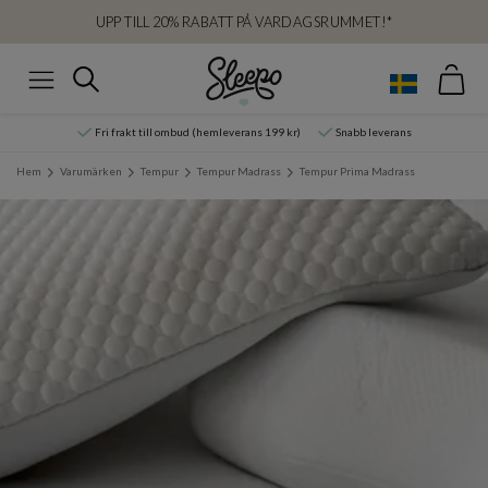
UPP TILL 20% RABATT PÅ VARDAGSRUMMET!*
Var
Sök
Meny
Fri frakt till ombud (hemleverans 199 kr)
Snabb leverans
Hem
Varumärken
Tempur
Tempur Madrass
Tempur Prima Madrass