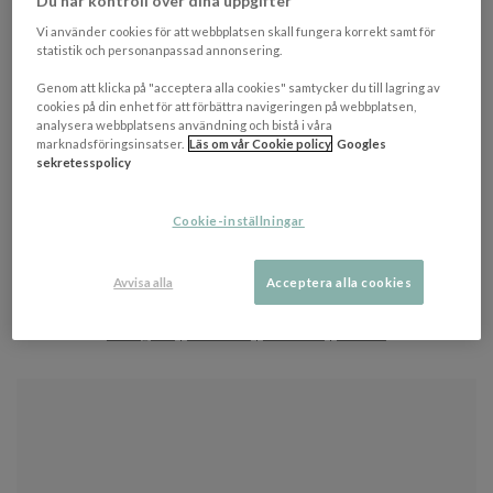
Du har kontroll över dina uppgifter
Vi använder cookies för att webbplatsen skall fungera korrekt samt för
statistik och personanpassad annonsering.
Genom att klicka på "acceptera alla cookies" samtycker du till lagring av
cookies på din enhet för att förbättra navigeringen på webbplatsen,
analysera webbplatsens användning och bistå i våra
marknadsföringsinsatser.
Läs om vår Cookie policy
Googles
sekretesspolicy
Cookie-inställningar
DU HAR TIDIGARE TITTAT PÅ
Item
Avvisa alla
Acceptera alla cookies
FÖLJ OSS
1
of
Instagram
|
Facebook
|
Pinterest
|
Tik-Tok
0