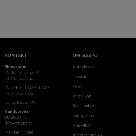
KONTAKT
OM SLEEPO
Showroom
Kontakta oss
Markvardsgatan 9
Leverans
113 53 Stockholm
Retur
Mån - Fre: 10.00 - 17.00
Helgfria vardagar
Ångra köp
Stängt fredag 7/8
Reklamation
Kundservice
Vanliga frågor
08-20 87 70
Info@sleepo.se
Köpvillkor
Måndag-Fredag
Integritetspolicy