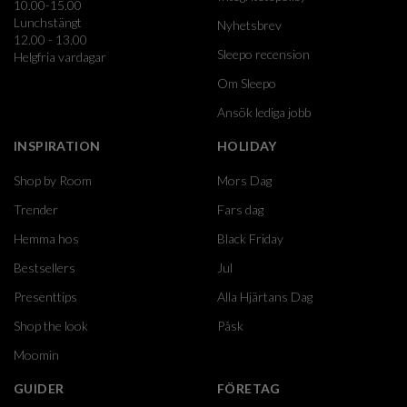
10.00-15.00
Lunchstängt
Nyhetsbrev
12.00 - 13.00
Sleepo recension
Helgfria vardagar
Om Sleepo
Ansök lediga jobb
INSPIRATION
HOLIDAY
Shop by Room
Mors Dag
Trender
Fars dag
Hemma hos
Black Friday
Bestsellers
Jul
Presenttips
Alla Hjärtans Dag
Shop the look
Påsk
Moomin
GUIDER
FÖRETAG