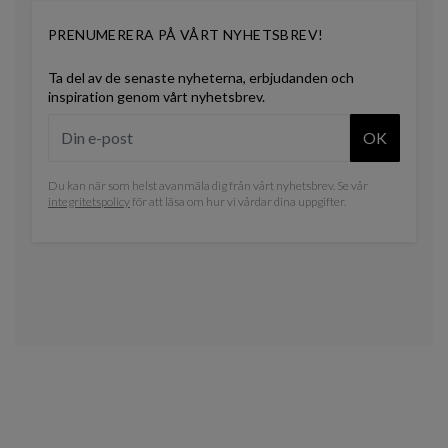
PRENUMERERA PÅ VÅRT NYHETSBREV!
Ta del av de senaste nyheterna, erbjudanden och
inspiration genom vårt nyhetsbrev.
OK
Du kan när som helst avanmäla dig från vårt nyhetsbrev. Se vår
integritetspolicy
för att läsa om hur vi vårdar dina uppgifter.