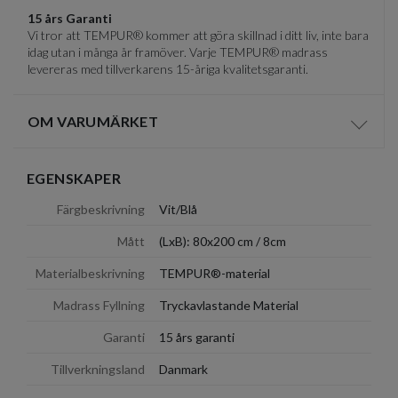
15 års Garanti
Vi tror att TEMPUR® kommer att göra skillnad i ditt liv, inte bara
idag utan i många år framöver. Varje TEMPUR® madrass
levereras med tillverkarens 15-åriga kvalitetsgaranti.
OM VARUMÄRKET
Visa/d
EGENSKAPER
Färgbeskrivning
Vit/Blå
Mått
(LxB): 80x200 cm / 8cm
Materialbeskrivning
TEMPUR®-material
Madrass Fyllning
Tryckavlastande Material
Garanti
15 års garanti
Tillverkningsland
Danmark