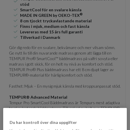
stöd
SmartCool för en svalare känsla
®️
MADE IN GREEN by OEKO-TEX
8 cm tjockt tryckavlastande material
Finns i mjuk, medium och fast känsla
Levereras med 15 års full garanti
Tillverkad i Danmark
Gör dig redo för en svalare, bekvämare och mer vilsam sömn.
Ge nytt liv till din nuvarande madrass genom att lägga till en
TEMPUR Pro® SmartCool™ bäddmadrass på valfri sovyta eller
madrass i gott skick, för en helt ny nivå av komfort och stöd.
TEMPUR Pro® Plus bäddmadrass har ett 8 cm djupt lager av
TEMPUR®-material för härlig komfort och stöd.
Fasthet: Mjuk – En mysig mjuk känsla med kroppsanpassat stöd.
TEMPUR®️ Advanced Material
Tempur Pro SmartCool Bäddmadrass är Tempurs mest adaptiva
tryckavlastande bäddmadrass. Tillverkad av helt nya TEMPUR®
Advanced Material som avlastar 20% mer tryck, absorberar mer
rörelse och anpassar sig ännu bättre än tidigare Tempur
Du har kontroll över dina uppgifter
modeller. Miljarder ultrakänsliga celler svarar på din exakta form,