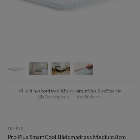
Item
1
of
4
Item
1
Välj ditt nya bord med hjälp av våra stiltips & skötselråd
of
Läs
Bordsguiden - Hitta rätt bord »
4
TEMPUR
Pro Plus SmartCool Bäddmadrass Medium 8cm