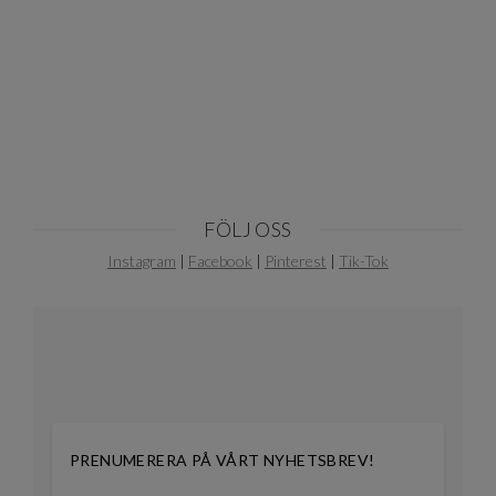
FÖLJ OSS
Instagram
|
Facebook
|
Pinterest
|
Tik-Tok
PRENUMERERA PÅ VÅRT NYHETSBREV!