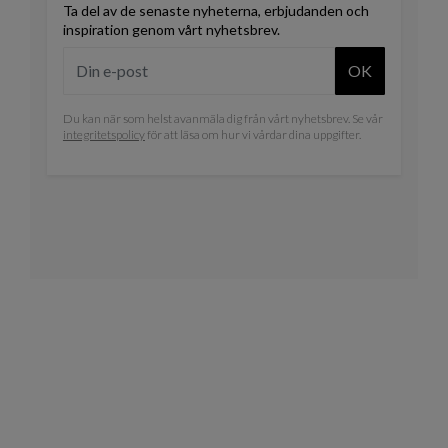
Ta del av de senaste nyheterna, erbjudanden och
inspiration genom vårt nyhetsbrev.
OK
Du kan när som helst avanmäla dig från vårt nyhetsbrev. Se vår
integritetspolicy
för att läsa om hur vi vårdar dina uppgifter.