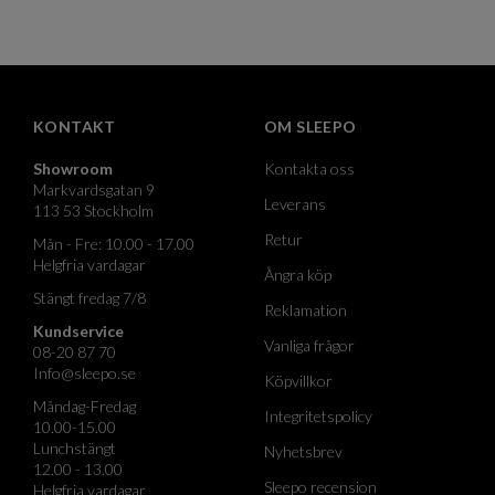
KONTAKT
OM SLEEPO
Showroom
Kontakta oss
Markvardsgatan 9
Leverans
113 53 Stockholm
Retur
Mån - Fre: 10.00 - 17.00
Helgfria vardagar
Ångra köp
Stängt fredag 7/8
Reklamation
Kundservice
Vanliga frågor
08-20 87 70
Info@sleepo.se
Köpvillkor
Måndag-Fredag
Integritetspolicy
10.00-15.00
Lunchstängt
Nyhetsbrev
12.00 - 13.00
Sleepo recension
Helgfria vardagar