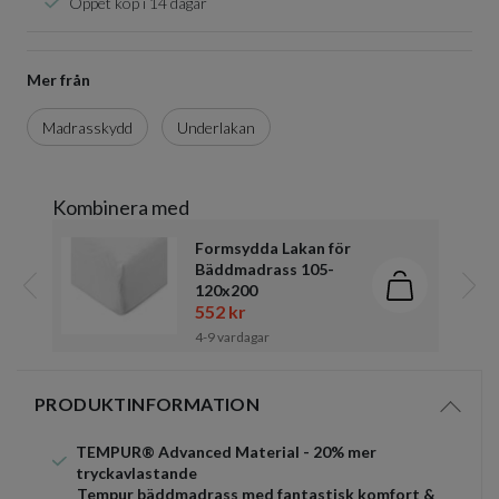
Öppet köp i 14 dagar
Mer från
Madrasskydd
Underlakan
Kombinera med
Formsydda Lakan för
Bäddmadrass 105-
120x200
Lägg i kund
Föregående
Näst
552 kr
4-9 vardagar
Item
1
PRODUKTINFORMATION
of
Visa/d
1
TEMPUR®️ Advanced Material - 20% mer
tryckavlastande
Tempur bäddmadrass med fantastisk komfort &