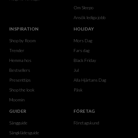
Om Sleepo
Ansök lediga jobb
INSPIRATION
HOLIDAY
Shop by Room
Mors Dag
Trender
Fars dag
Hemma hos
Black Friday
Bestsellers
Jul
Presenttips
Alla Hjärtans Dag
Shop the look
Påsk
Moomin
GUIDER
FÖRETAG
Sängguide
Företagskund
Sängklädesguide