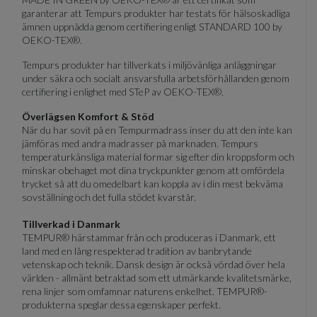
garanterar att Tempurs produkter har testats för hälsoskadliga
ämnen uppnådda genom certifiering enligt STANDARD 100 by
OEKO-TEX®.
Tempurs produkter har tillverkats i miljövänliga anläggningar
under säkra och socialt ansvarsfulla arbetsförhållanden genom
certifiering i enlighet med STeP av OEKO-TEX®.
Överlägsen Komfort & Stöd
När du har sovit på en Tempurmadrass inser du att den inte kan
jämföras med andra madrasser på marknaden. Tempurs
temperaturkänsliga material formar sig efter din kroppsform och
minskar obehaget mot dina tryckpunkter genom att omfördela
trycket så att du omedelbart kan koppla av i din mest bekväma
sovställning och det fulla stödet kvarstår.
Tillverkad i Danmark
TEMPUR® härstammar från och produceras i Danmark, ett
land med en lång respekterad tradition av banbrytande
vetenskap och teknik. Dansk design är också vördad över hela
världen - allmänt betraktad som ett utmärkande kvalitetsmärke,
rena linjer som omfamnar naturens enkelhet. TEMPUR®-
produkterna speglar dessa egenskaper perfekt.