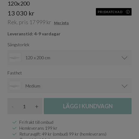
120x200
13 030 kr
PRISMATCHAD
Rek. pris 17 999 kr
Mer info
Leveranstid: 4-9 vardagar
Sängstorlek
120 x 200 cm
Fasthet
Medium
Antal
-
+
LÄGG I KUNDVAGN
Fri frakt till ombud
Hemleverans 199 kr
Returavgift: 49 kr (ombud) 99 kr (hemleverans)