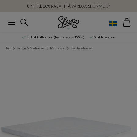
UPP TILL 20% RABATT PÅ VARDAGSRUMMET!*
Var
Sök
Meny
Fri frakt till ombud (hemleverans 199 kr)
Snabb leverans
Hem
Sängar & Madrasser
Madrasser
Bäddmadrasser