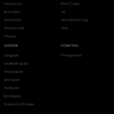
Hemma hos
Black Friday
Bestsellers
Jul
Presenttips
Alla Hjärtans Dag
Shop the look
Påsk
Moomin
GUIDER
FÖRETAG
Sängguide
Företagskund
Sängklädesguide
Tempurguide
Sömnguide
Mattguide
Bordsguide
Sovgaranti 90-dagar