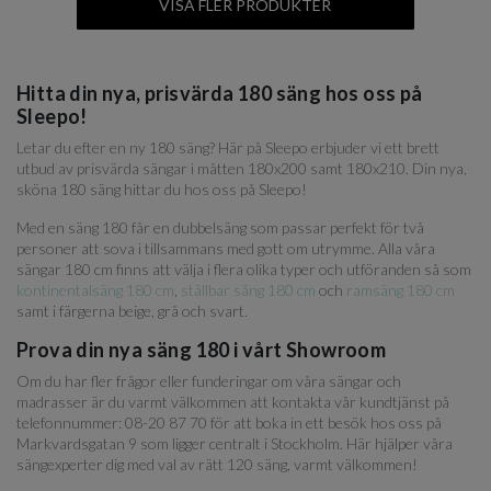
VISA FLER PRODUKTER
Hitta din nya, prisvärda 180 säng hos oss på
Sleepo!
Letar du efter en ny 180 säng? Här på Sleepo erbjuder vi ett brett
utbud av prisvärda sängar i måtten 180x200 samt 180x210. Din nya,
sköna 180 säng hittar du hos oss på Sleepo!
Med en säng 180 får en dubbelsäng som passar perfekt för två
personer att sova i tillsammans med gott om utrymme. Alla våra
sängar 180 cm finns att välja i flera olika typer och utföranden så som
kontinentalsäng 180 cm
,
ställbar säng 180 cm
och
ramsäng 180 cm
samt i färgerna beige, grå och svart.
Prova din nya säng 180 i vårt Showroom
Om du har fler frågor eller funderingar om våra sängar och
madrasser är du varmt välkommen att kontakta vår kundtjänst på
telefonnummer: 08-20 87 70 för att boka in ett besök hos oss på
Markvardsgatan 9 som ligger centralt i Stockholm. Här hjälper våra
sängexperter dig med val av rätt 120 säng, varmt välkommen!