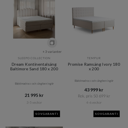
+ 3 varianter
SLEEPO COLLECTION
TEMPUR
Dream Kontinentalsäng
Promise Ramsäng Ivory 180
Baltimore Sand 180 x 200
x 200
Bäddmadrass och sängben ingår
Bäddmadrass och sängben ingår
43 999 kr​​
21 995 kr​​
Rek. pris 50 699 kr​​
3-5 veckor
4-6 veckor
SOVGARANTI
SOVGARANTI