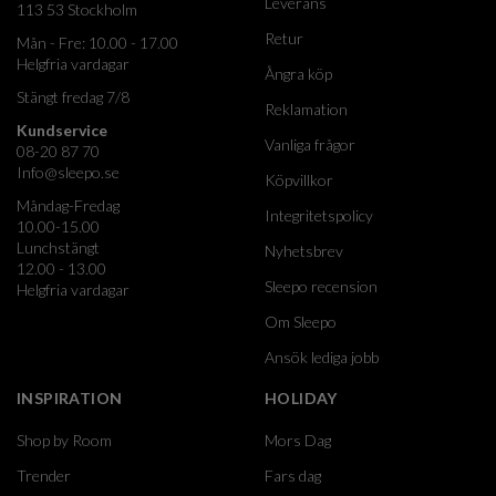
Leverans
113 53 Stockholm
Retur
Mån - Fre: 10.00 - 17.00
Helgfria vardagar
Ångra köp
Stängt fredag 7/8
Reklamation
Kundservice
Vanliga frågor
08-20 87 70
Info@sleepo.se
Köpvillkor
Måndag-Fredag
Integritetspolicy
10.00-15.00
Lunchstängt
Nyhetsbrev
12.00 - 13.00
Sleepo recension
Helgfria vardagar
Om Sleepo
Ansök lediga jobb
INSPIRATION
HOLIDAY
Shop by Room
Mors Dag
Trender
Fars dag