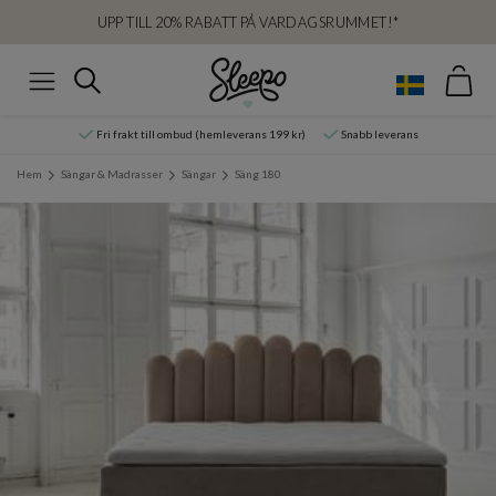
UPP TILL 20% RABATT PÅ VARDAGSRUMMET!*
Var
Sök
Meny
Fri frakt till ombud (hemleverans 199 kr)
Snabb leverans
Hem
Sängar & Madrasser
Sängar
Säng 180