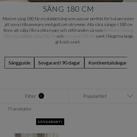
SÄNG 180 CM
Med en säng 180 får en dubbelsäng som passar perfekt för två personer
att sova i tillsammans med gott om utrymme. Alla våra sängar i 180 cm
finns att välja i flera olika typer och utföranden så som
kontinentalsäng
180 cm
,
ställbar säng 180 cm
och
ramsäng 180 cm
samt i färgerna beige,
grå och svart.
Sängguide
Sovgaranti 90 dagar
Kontinentalsängar
Filter
Popularitet
0
77 produkter
SOVGARANTI