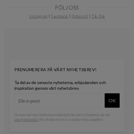
Item
FÖLJ OSS
1
of
Instagram
|
Facebook
|
Pinterest
|
Tik-Tok
0
PRENUMERERA PÅ VÅRT NYHETSBREV!
Ta del av de senaste nyheterna, erbjudanden och
inspiration genom vårt nyhetsbrev.
OK
Du kan när som helst avanmäla dig från vårt nyhetsbrev. Se vår
integritetspolicy
för att läsa om hur vi vårdar dina uppgifter.