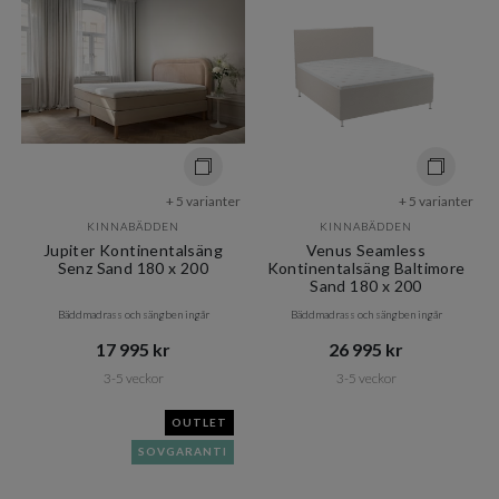
+ 5 varianter
+ 5 varianter
KINNABÄDDEN
KINNABÄDDEN
Jupiter Kontinentalsäng
Venus Seamless
Senz Sand 180 x 200
Kontinentalsäng Baltimore
Sand 180 x 200
Bäddmadrass och sängben ingår
Bäddmadrass och sängben ingår
17 995 kr​​
26 995 kr​​
3-5 veckor
3-5 veckor
OUTLET
SOVGARANTI