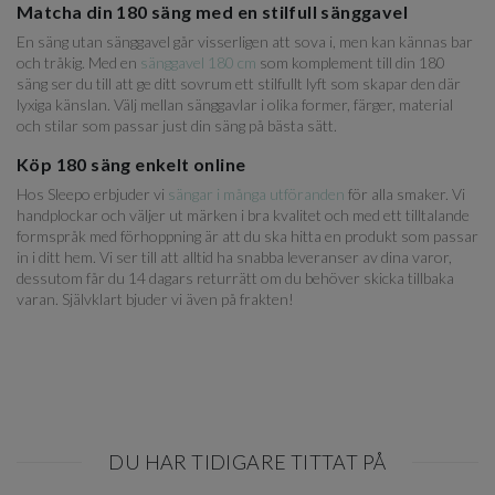
Matcha din 180 säng med en stilfull sänggavel
En säng utan sänggavel går visserligen att sova i, men kan kännas bar
och tråkig. Med en
sänggavel 180 cm
som komplement till din 180
säng ser du till att ge ditt sovrum ett stilfullt lyft som skapar den där
lyxiga känslan. Välj mellan sänggavlar i olika former, färger, material
och stilar som passar just din säng på bästa sätt.
Köp 180 säng enkelt online
Hos Sleepo erbjuder vi
sängar i många utföranden
för alla smaker. Vi
handplockar och väljer ut märken i bra kvalitet och med ett tilltalande
formspråk med förhoppning är att du ska hitta en produkt som passar
in i ditt hem. Vi ser till att alltid ha snabba leveranser av dina varor,
dessutom får du 14 dagars returrätt om du behöver skicka tillbaka
varan. Självklart bjuder vi även på frakten!
DU HAR TIDIGARE TITTAT PÅ