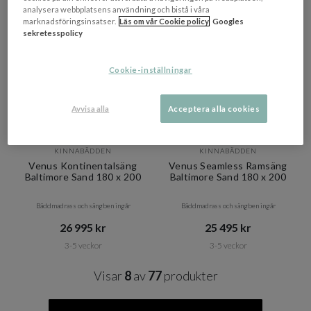
analysera webbplatsens användning och bistå i våra
marknadsföringsinsatser.
Läs om vår Cookie policy
Googles
sekretesspolicy
Cookie-inställningar
Avvisa alla
Acceptera alla cookies
+ 5 varianter
+ 5 varianter
KINNABÄDDEN
KINNABÄDDEN
Venus Kontinentalsäng
Venus Seamless Ramsäng
Baltimore Sand 180 x 200
Baltimore Sand 180 x 200
Bäddmadrass och sängben ingår
Bäddmadrass och sängben ingår
26 995 kr​​
25 495 kr​​
3-5 veckor
3-5 veckor
Visar
8
av
77
produkter