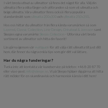
I vårt breda utbud av ullmattor så finns det något för alla. Välj din
ullmatta i flera olika färger och utföranden så som vit ullmatta och
beige ullmatta. Våra ullmattor finns också i flera populära
standardmått som
ullmatta 200x300
och
ullmatta 250x350
.
Hos oss hittar du ullmattor från flera kända varumärken så som
Layered
,
Classic Collection
,
Linie Design
,
Chhatwal & Jonsson
samt
Sleepos egna varumärke
Sleepo Collection
- Utforska vårt breda
sortiment av ullmattor och hitta din favorit!
Läs gärna igenom vår
mattguide
för att välja rätt ullmatta till just ditt
hem, där finner du några enkla tips som gör ditt val lättare.
Har du några funderingar?
Tveka inte att kontakta vår kundservice på telefon: +46 8-20 87 70
eller via e-post:
info@sleepo.se
. Vi på Sleepo hjälper dig gärna att hitta
rätt möbler för en skandinavisk och harmonisk känsla i ditt hem!