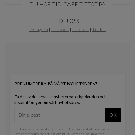
DU HAR TIDIGARE TITTAT PÅ
Item
FÖLJ OSS
1
of
Instagram
|
Facebook
|
Pinterest
|
Tik-Tok
0
PRENUMERERA PÅ VÅRT NYHETSBREV!
Ta del av de senaste nyheterna, erbjudanden och
inspiration genom vårt nyhetsbrev.
OK
Du kan när som helst avanmäla dig från vårt nyhetsbrev. Se vår
integritetspolicy
för att läsa om hur vi vårdar dina uppgifter.