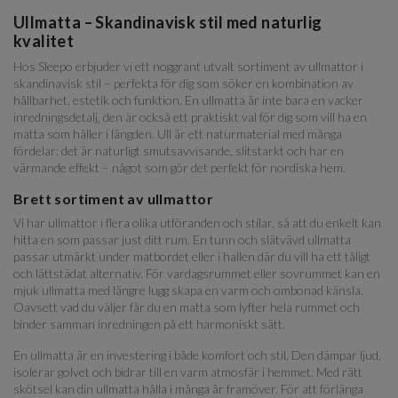
Ullmatta – Skandinavisk stil med naturlig
kvalitet
Hos Sleepo erbjuder vi ett noggrant utvalt sortiment av ullmattor i
skandinavisk stil – perfekta för dig som söker en kombination av
hållbarhet, estetik och funktion. En ullmatta är inte bara en vacker
inredningsdetalj, den är också ett praktiskt val för dig som vill ha en
matta som håller i längden. Ull är ett naturmaterial med många
fördelar: det är naturligt smutsavvisande, slitstarkt och har en
värmande effekt – något som gör det perfekt för nordiska hem.
Brett sortiment av ullmattor
Vi har ullmattor i flera olika utföranden och stilar, så att du enkelt kan
hitta en som passar just ditt rum. En tunn och slätvävd ullmatta
passar utmärkt under matbordet eller i hallen där du vill ha ett tåligt
och lättstädat alternativ. För vardagsrummet eller sovrummet kan en
mjuk ullmatta med längre lugg skapa en varm och ombonad känsla.
Oavsett vad du väljer får du en matta som lyfter hela rummet och
binder samman inredningen på ett harmoniskt sätt.
En ullmatta är en investering i både komfort och stil. Den dämpar ljud,
isolerar golvet och bidrar till en varm atmosfär i hemmet. Med rätt
skötsel kan din ullmatta hålla i många år framöver. För att förlänga