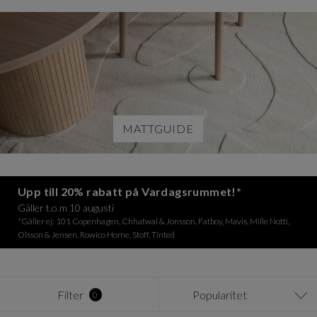
MATTGUIDE
Upp till 20% rabatt på Vardagsrummet!*
Gäller t.o.m 10 augusti
*Gäller ej: 101 Copenhagen, Chhatwal & Jonsson, Fatboy, Mavis, Mille Notti,
Olsson & Jensen, Rowico Home, Stoff, Tinted
Filter
Popularitet
0