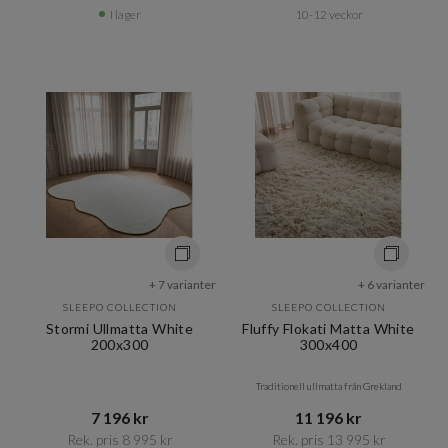
I lager
10-12 veckor
+ 7 varianter
+ 6 varianter
SLEEPO COLLECTION
SLEEPO COLLECTION
Stormi Ullmatta White
Fluffy Flokati Matta White
200x300
300x400
Traditionell ullmatta från Grekland
7 196 kr​​
11 196 kr​​
Rek. pris 8 995 kr​​
Rek. pris 13 995 kr​​