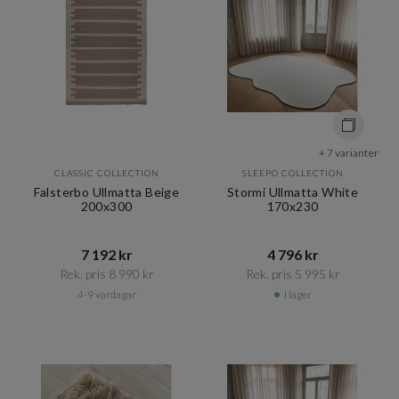
+ 7 varianter
CLASSIC COLLECTION
SLEEPO COLLECTION
Falsterbo Ullmatta Beige
Stormi Ullmatta White
200x300
170x230
7 192 kr​​
4 796 kr​​
Rek. pris 8 990 kr​​
Rek. pris 5 995 kr​​
4-9 vardagar
I lager