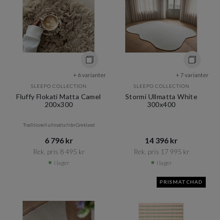
+ 6 varianter
+ 7 varianter
SLEEPO COLLECTION
SLEEPO COLLECTION
Fluffy Flokati Matta Camel
Stormi Ullmatta White
200x300
300x400
Traditionell ullmatta från Grekland
6 796 kr​​
14 396 kr​​
Rek. pris 8 495 kr​​
Rek. pris 17 995 kr​​
I lager
I lager
PRISMATCHAD