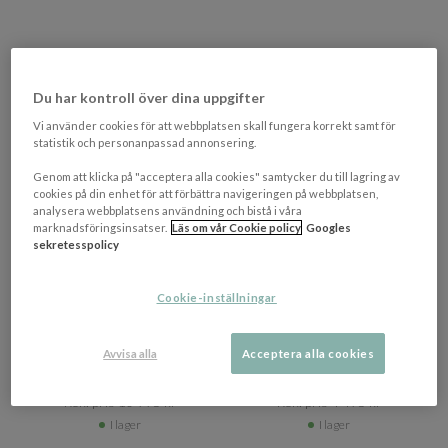
Du har kontroll över dina uppgifter
Vi använder cookies för att webbplatsen skall fungera korrekt samt för
statistik och personanpassad annonsering.
Genom att klicka på "acceptera alla cookies" samtycker du till lagring av
cookies på din enhet för att förbättra navigeringen på webbplatsen,
analysera webbplatsens användning och bistå i våra
marknadsföringsinsatser.
Läs om vår Cookie policy
Googles
sekretesspolicy
+ 6 varianter
SLEEPO COLLECTION
SLEEPO COLLECTION
Chloe Ullmatta
Fluffy Flokati Matta White
Cookie-inställningar
White/Natural 200x300
170x240
Traditionell ullmatta från Grekland
Avvisa alla
Acceptera alla cookies
8 796 kr​​
3 596 kr​​
Rek. pris 10 995 kr​​
Rek. pris 4 495 kr​​
I lager
I lager