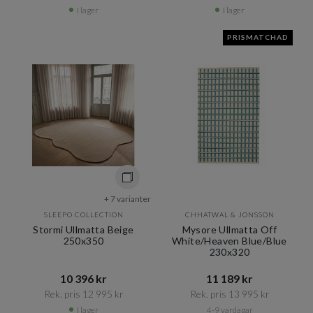
I lager
I lager
PRISMATCHAD
+ 7 varianter
SLEEPO COLLECTION
CHHATWAL & JONSSON
Stormi Ullmatta Beige
Mysore Ullmatta Off
250x350
White/Heaven Blue/Blue
230x320
10 396 kr​​
11 189 kr​​
Rek. pris 12 995 kr​​
Rek. pris 13 995 kr​​
I lager
4-9 vardagar