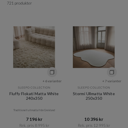
721 produkter
+ 6 varianter
+ 7 varianter
SLEEPO COLLECTION
SLEEPO COLLECTION
Fluffy Flokati Matta White
Stormi Ullmatta White
240x350
250x350
Traditionell ullmatta från Grekland
7 196 kr​​
10 396 kr​​
Rek. pris 8 995 kr​​
Rek. pris 12 995 kr​​