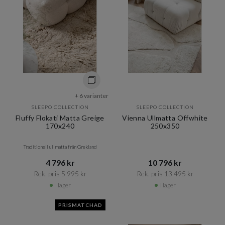
+ 6 varianter
SLEEPO COLLECTION
SLEEPO COLLECTION
Fluffy Flokati Matta Greige
Vienna Ullmatta Offwhite
170x240
250x350
Traditionell ullmatta från Grekland
4 796 kr​​
10 796 kr​​
Rek. pris 5 995 kr​​
Rek. pris 13 495 kr​​
I lager
I lager
PRISMATCHAD