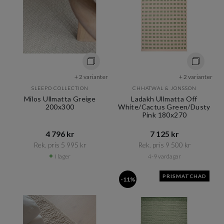
+ 2 varianter
+ 2 varianter
SLEEPO COLLECTION
CHHATWAL & JONSSON
Milos Ullmatta Greige
Ladakh Ullmatta Off
200x300
White/Cactus Green/Dusty
Pink 180x270
4 796 kr​​
7 125 kr​​
Rek. pris 5 995 kr​​
Rek. pris 9 500 kr​​
I lager
4-9 vardagar
PRISMATCHAD
-11%