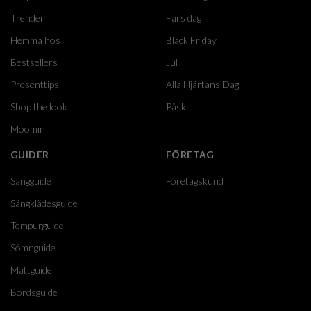
Trender
Fars dag
Hemma hos
Black Friday
Bestsellers
Jul
Presenttips
Alla Hjärtans Dag
Shop the look
Påsk
Moomin
GUIDER
FÖRETAG
Sängguide
Företagskund
Sängklädesguide
Tempurguide
Sömnguide
Mattguide
Bordsguide