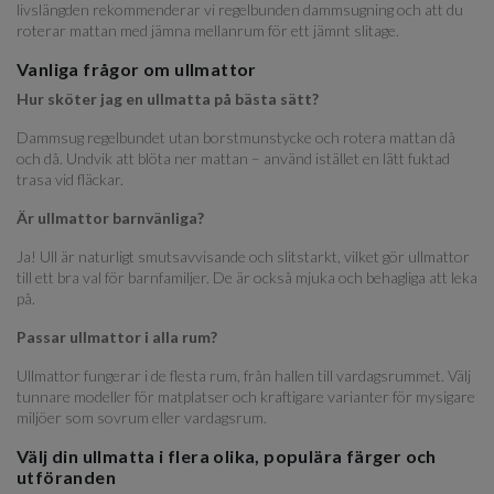
livslängden rekommenderar vi regelbunden dammsugning och att du
roterar mattan med jämna mellanrum för ett jämnt slitage.
Vanliga frågor om ullmattor
Hur sköter jag en ullmatta på bästa sätt?
Dammsug regelbundet utan borstmunstycke och rotera mattan då
och då. Undvik att blöta ner mattan – använd istället en lätt fuktad
trasa vid fläckar.
Är ullmattor barnvänliga?
Ja! Ull är naturligt smutsavvisande och slitstarkt, vilket gör ullmattor
till ett bra val för barnfamiljer. De är också mjuka och behagliga att leka
på.
Passar ullmattor i alla rum?
Ullmattor fungerar i de flesta rum, från hallen till vardagsrummet. Välj
tunnare modeller för matplatser och kraftigare varianter för mysigare
miljöer som sovrum eller vardagsrum.
Välj din ullmatta i flera olika, populära färger och
utföranden