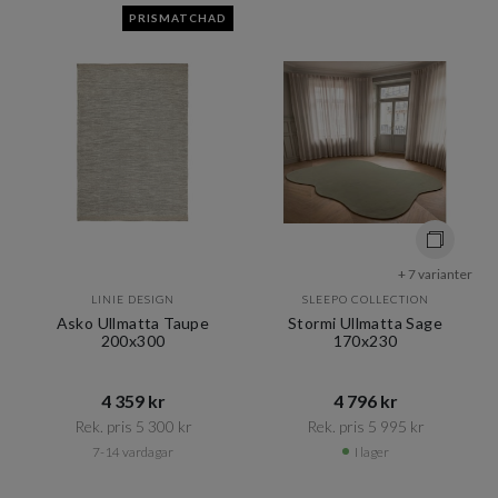
PRISMATCHAD
+ 7 varianter
LINIE DESIGN
SLEEPO COLLECTION
Asko Ullmatta Taupe
Stormi Ullmatta Sage
200x300
170x230
4 359 kr​​
4 796 kr​​
Rek. pris 5 300 kr​​
Rek. pris 5 995 kr​​
7-14 vardagar
I lager