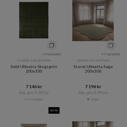
+ 2 varianter
+ 7 varianter
CLASSIC COLLECTION
SLEEPO COLLECTION
Solid Ullmatta Skogsgrön
Stormi Ullmatta Sage
200x300
200x300
7 146 kr​​
7 196 kr​​
Rek. pris 9 290 kr​​
Rek. pris 8 995 kr​​
4-9 vardagar
I lager
NEW