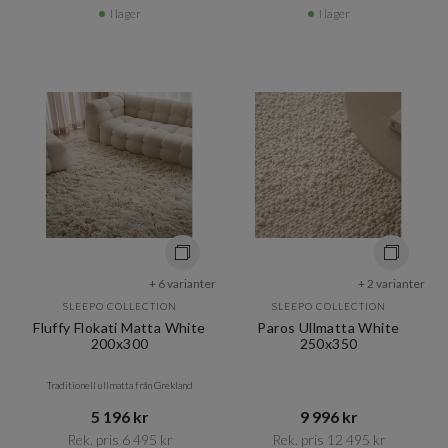
I lager
I lager
+ 6 varianter
+ 2 varianter
SLEEPO COLLECTION
SLEEPO COLLECTION
Fluffy Flokati Matta White
Paros Ullmatta White
200x300
250x350
Traditionell ullmatta från Grekland
5 196 kr​​
9 996 kr​​
Rek. pris 6 495 kr​​
Rek. pris 12 495 kr​​