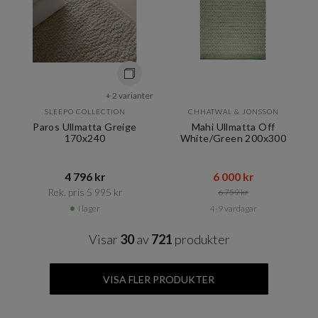
+ 2 varianter
SLEEPO COLLECTION
CHHATWAL & JONSSON
Paros Ullmatta Greige
Mahi Ullmatta Off
170x240
White/Green 200x300
4 796 kr​​
6 000 kr​​
Rek. pris 5 995 kr​​
6 759 kr​​
I lager
4-9 vardagar
Visar
30
av
721
produkter
VISA FLER PRODUKTER