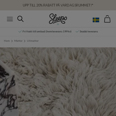
UPP TILL 20% RABATT PÅ VARDAGSRUMMET!*
Var
Sök
Meny
Fri frakt till ombud (hemleverans 199 kr)
Snabb leverans
Hem
Mattor
Ullmattor