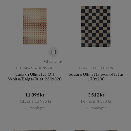
+ 2 varianter
CHHATWAL & JONSSON
CLASSIC COLLECTION
Ladakh Ullmatta Off
Square Ullmatta Svart/Natur
White/Beige/Rust 230x320
170x230
11 896 kr​​
3 512 kr​​
Rek. pris 13 995 kr​​
Rek. pris 4 390 kr​​
4-9 vardagar
4-9 vardagar