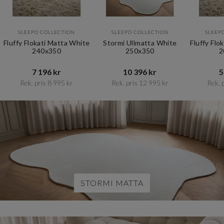
SLEEPO COLLECTION
SLEEPO COLLECTION
SLEEP
Fluffy Flokati Matta White
Stormi Ullmatta White
Fluffy Flo
240x350
250x350
2
7 196 kr​​
10 396 kr​​
5
Rek. pris 8 995 kr​​
Rek. pris 12 995 kr​​
Rek. p
Item
1
of
12
STORMI MATTA