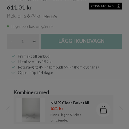
611.01 kr
PRISMATCHAD
Rek. pris 679 kr
Mer info
I lager. Skickas omgående.
Antal
-
+
LÄGG I KUNDVAGN
Fri frakt till ombud
Hemleverans 199 kr
Returavgift: 49 kr (ombud) 99 kr (hemleverans)
Öppet köp i 14 dagar
Kombinera med
NM X Clear Bokställ
621 kr
Lägg i kund
Finns i lager. Skickas
Föregående
Näst
omgående.
Item