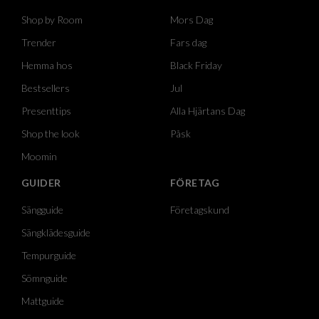
Shop by Room
Mors Dag
Trender
Fars dag
Hemma hos
Black Friday
Bestsellers
Jul
Presenttips
Alla Hjärtans Dag
Shop the look
Påsk
Moomin
GUIDER
FÖRETAG
Sängguide
Företagskund
Sängklädesguide
Tempurguide
Sömnguide
Mattguide