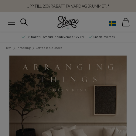
UPP TILL 20% RABATT PÅ VARDAGSRUMMET!*
Var
Sök
Meny
Fri frakt till ombud (hemleverans 199 kr)
Snabb leverans
Hem
Inredning
Coffee Table Books