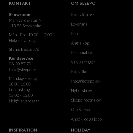
KONTAKT
OM SLEEPO
Showroom
Kontakta oss
Markvardsgatan 9
Leverans
113 53 Stockholm
Retur
Mån - Fre: 10.00 - 17.00
Helgfria vardagar
Ångra köp
Stängt fredag 7/8
Reklamation
Kundservice
Vanliga frågor
08-20 87 70
Info@sleepo.se
Köpvillkor
Måndag-Fredag
Integritetspolicy
10.00-15.00
Lunchstängt
Nyhetsbrev
12.00 - 13.00
Sleepo recension
Helgfria vardagar
Om Sleepo
Ansök lediga jobb
INSPIRATION
HOLIDAY