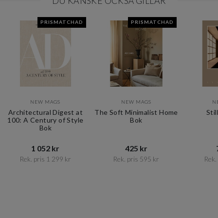
DU KANSKE OCKSÅ GILLAR
PRISMATCHAD
PRISMATCHAD
NEW MAGS
NEW MAGS
N
Architectural Digest at
The Soft Minimalist Home
Sti
100: A Century of Style
Bok
Bok
1 052 kr​​
425 kr​​
Rek. pris 1 299 kr​​
Rek. pris 595 kr​​
Rek. 
Item
1
of
10