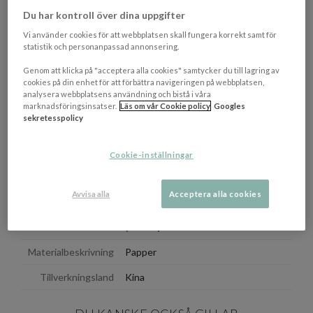
West Elm, Anthropologie, Zara Home, Crate & Barrel samt
Du har kontroll över dina uppgifter
Roman and Williams Guild. Han har även egna hyllade
produktlinjer med Beni Rugs och Menu, med fler på gång. Stilfull
Vi använder cookies för att webbplatsen skall fungera korrekt samt för
inbunden bok.
statistik och personanpassad annonsering.
Genom att klicka på "acceptera alla cookies" samtycker du till lagring av
EGENSKAPER
cookies på din enhet för att förbättra navigeringen på webbplatsen,
analysera webbplatsens användning och bistå i våra
Författare
Colin King, Samuel Cochran
marknadsföringsinsatser.
Läs om vår Cookie policy
Googles
sekretesspolicy
Antal Sidor
240 st
Ämne
Inredning
Cookie-inställningar
Språk
Engelska
Avvisa alla
Acceptera alla cookies
Färgbeskrivning
Beige
Mått
(BxDxH): 24 x 27.5 x 2.8 cm
Materialbeskrivning
Papper
Tillverkningsland
Kina