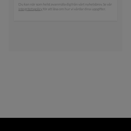
Du kan när som helst avanmäla dig från vårt nyhetsbrev. Se vår
integritetspolicy
för att läsa om hur vi vårdar dina uppgifter.