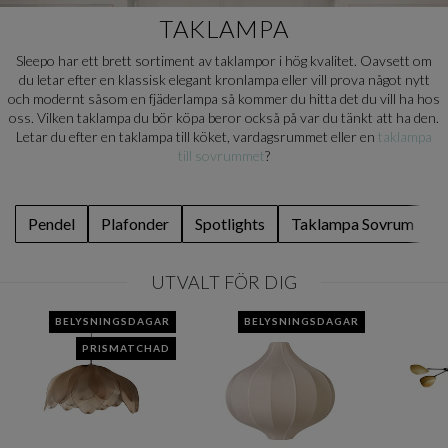
TAKLAMPA
Sleepo har ett brett sortiment av taklampor i hög kvalitet. Oavsett om
du letar efter en klassisk elegant kronlampa eller vill prova något nytt
och modernt såsom en fjäderlampa så kommer du hitta det du vill ha hos
oss. Vilken taklampa du bör köpa beror också på var du tänkt att ha den.
Letar du efter en taklampa till köket, vardagsrummet eller en
taklampa
till sovrummet
?
Pendel
Plafonder
Spotlights
Taklampa Sovrum
S
UTVALT FÖR DIG
BELYSNINGSDAGAR
BELYSNINGSDAGAR
PRISMATCHAD