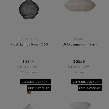
HOUSE DOCTOR
OI SOI OI
Mesh Lampa Svart Ø60
UFO Lampskärm Sand
1 394 kr​​
3 255 kr​​
Rek. pris 2 200 kr​​
Rek. pris 4 069 kr​​
7-14 vardagar
I lager
BELYSNINGSDAGAR
BELYSNINGSDAGAR
PRISMATCHAD
PRISMATCHAD