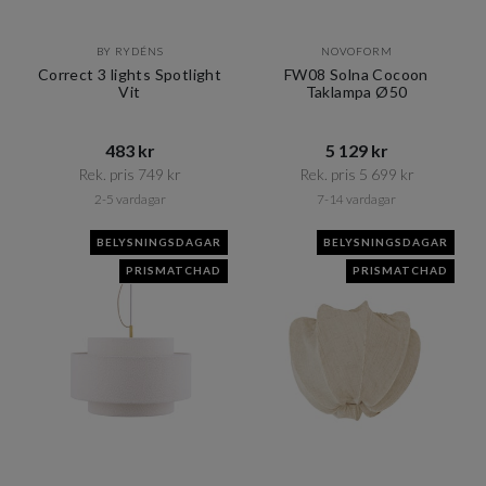
BY RYDÉNS
NOVOFORM
Correct 3 lights Spotlight
FW08 Solna Cocoon
Vit
Taklampa Ø50
483 kr​​
5 129 kr​​
Rek. pris 749 kr​​
Rek. pris 5 699 kr​​
2-5 vardagar
7-14 vardagar
BELYSNINGSDAGAR
BELYSNINGSDAGAR
PRISMATCHAD
PRISMATCHAD