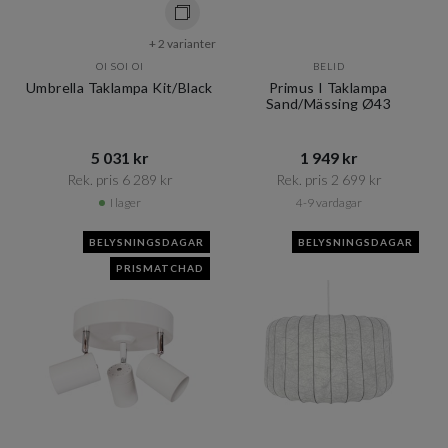
+ 2 varianter
OI SOI OI
BELID
Umbrella Taklampa Kit/Black
Primus I Taklampa
Sand/Mässing Ø43
5 031 kr​​
1 949 kr​​
Rek. pris 6 289 kr​​
Rek. pris 2 699 kr​​
I lager
4-9 vardagar
BELYSNINGSDAGAR
BELYSNINGSDAGAR
PRISMATCHAD