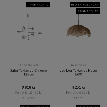
PRISMATCHAD
BELYSNINGSDAGAR
PRISMATCHAD
101 COPENHAGEN
BY RYDÉNS
Sahn Taklampa Chrome
Lou Lou Taklampa Natur
125cm
Ø80
9 818 kr​​
4 251 kr​​
Rek. pris 12 495 kr​​
Rek. pris 6 925 kr​​
2-3 veckor
I lager