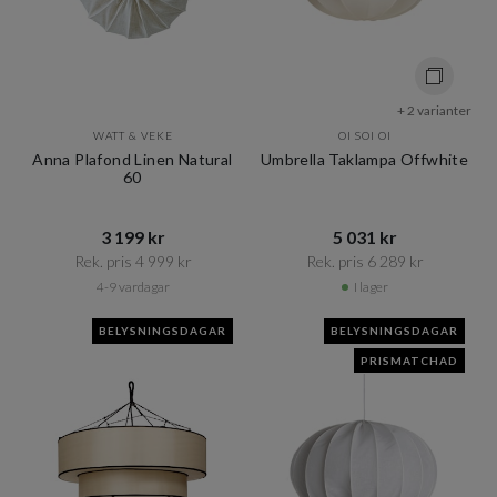
+ 2 varianter
WATT & VEKE
OI SOI OI
Anna Plafond Linen Natural
Umbrella Taklampa Offwhite
60
3 199 kr​​
5 031 kr​​
Rek. pris 4 999 kr​​
Rek. pris 6 289 kr​​
4-9 vardagar
I lager
BELYSNINGSDAGAR
BELYSNINGSDAGAR
PRISMATCHAD