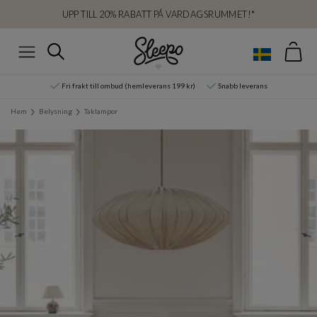
UPP TILL 20% RABATT PÅ VARDAGSRUMMET!*
Var
Sök
Meny
Fri frakt till ombud (hemleverans 199 kr)
Snabb leverans
Hem
Belysning
Taklampor