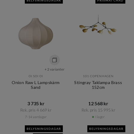
BELYSNINGSDAGAR
PRISMATCHAD
+ 2 varianter
OI SOI OI
101 COPENHAGEN
Onion Raw L Lampskärm
Stingray Taklampa Brass
Sand
152cm
3 735 kr​​
12 568 kr​​
Rek. pris 4 669 kr​​
Rek. pris 15 995 kr​​
7-14 vardagar
I lager
BELYSNINGSDAGAR
BELYSNINGSDAGAR