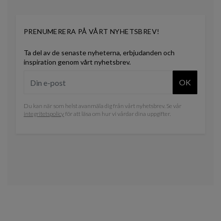
PRENUMERERA PÅ VÅRT NYHETSBREV!
Ta del av de senaste nyheterna, erbjudanden och
inspiration genom vårt nyhetsbrev.
OK
Du kan när som helst avanmäla dig från vårt nyhetsbrev. Se vår
integritetspolicy
för att läsa om hur vi vårdar dina uppgifter.