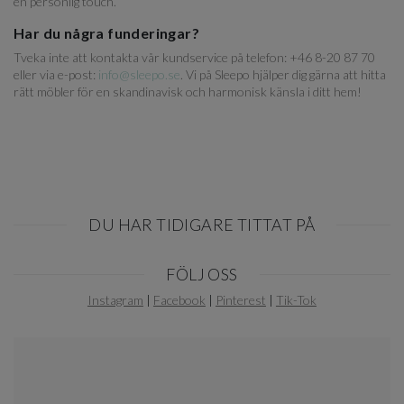
en personlig touch.
Har du några funderingar?
Tveka inte att kontakta vår kundservice på telefon: +46 8-20 87 70
eller via e-post:
info@sleepo.se
. Vi på Sleepo hjälper dig gärna att hitta
rätt möbler för en skandinavisk och harmonisk känsla i ditt hem!
DU HAR TIDIGARE TITTAT PÅ
Item
FÖLJ OSS
1
of
Instagram
|
Facebook
|
Pinterest
|
Tik-Tok
0