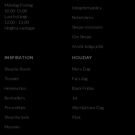
Måndag-Fredag
Integritetspolicy
10.00-15.00
Lunchstängt
Nyhetsbrev
12.00 - 13.00
Sleepo recension
Helgfria vardagar
Om Sleepo
Ansök lediga jobb
INSPIRATION
HOLIDAY
Shop by Room
Mors Dag
Trender
Fars dag
Hemma hos
Black Friday
Bestsellers
Jul
Presenttips
Alla Hjärtans Dag
Shop the look
Påsk
Moomin