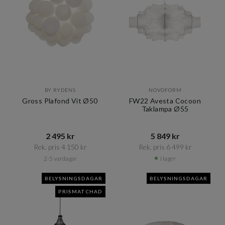
BY RYDÉNS
NOVOFORM
Gross Plafond Vit Ø50
FW22 Avesta Cocoon
Taklampa Ø55
2 495 kr​​
5 849 kr​​
Rek. pris 4 150 kr​​
Rek. pris 6 499 kr​​
2-5 vardagar
I lager
BELYSNINGSDAGAR
BELYSNINGSDAGAR
PRISMATCHAD