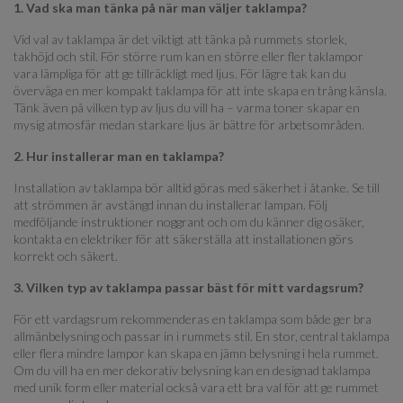
1. Vad ska man tänka på när man väljer taklampa?
Vid val av taklampa är det viktigt att tänka på rummets storlek,
takhöjd och stil. För större rum kan en större eller fler taklampor
vara lämpliga för att ge tillräckligt med ljus. För lägre tak kan du
överväga en mer kompakt taklampa för att inte skapa en trång känsla.
Tänk även på vilken typ av ljus du vill ha – varma toner skapar en
mysig atmosfär medan starkare ljus är bättre för arbetsområden.
2. Hur installerar man en taklampa?
Installation av taklampa bör alltid göras med säkerhet i åtanke. Se till
att strömmen är avstängd innan du installerar lampan. Följ
medföljande instruktioner noggrant och om du känner dig osäker,
kontakta en elektriker för att säkerställa att installationen görs
korrekt och säkert.
3. Vilken typ av taklampa passar bäst för mitt vardagsrum?
För ett vardagsrum rekommenderas en taklampa som både ger bra
allmänbelysning och passar in i rummets stil. En stor, central taklampa
eller flera mindre lampor kan skapa en jämn belysning i hela rummet.
Om du vill ha en mer dekorativ belysning kan en designad taklampa
med unik form eller material också vara ett bra val för att ge rummet