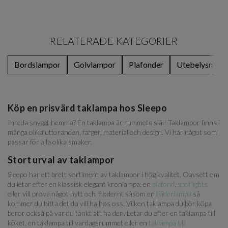
RELATERADE KATEGORIER
Bordslampor
Golvlampor
Plafonder
Utebelysning
Köp en prisvärd taklampa hos Sleepo
Inreda snyggt hemma? En taklampa är rummets själ! Taklampor finns i
många olika utföranden, färger, material och design. Vi har något som
passar för alla olika smaker.
Stort urval av taklampor
Sleepo har ett brett sortiment av taklampor i hög kvalitet. Oavsett om
du letar efter en klassisk elegant kronlampa, en
plafond
,
spotlights
eller vill prova något nytt och modernt såsom en
fjäderlampa
så
kommer du hitta det du vill ha hos oss. Vilken taklampa du bör köpa
beror också på var du tänkt att ha den. Letar du efter en taklampa till
köket, en taklampa till vardagsrummet eller en
taklampa till