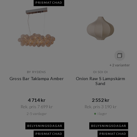
PRISMATCHAD
+ 2 varianter
BY RYDÉNS
OI SOI OI
Gross Bar Taklampa Amber
Onion Raw S Lampskärm
Sand
4 714 kr​​
2 552 kr​​
Rek. pris 7 699 kr​​
Rek. pris 3 190 kr​​
2-5 vardagar
I lager
BELYSNINGSDAGAR
BELYSNINGSDAGAR
PRISMATCHAD
PRISMATCHAD