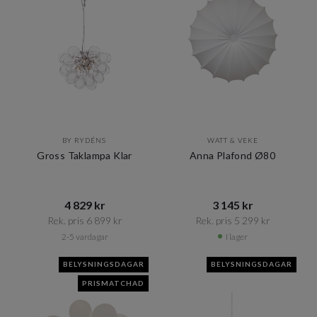
BY RYDÉNS
WATT & VEKE
Gross Taklampa Klar
Anna Plafond Ø80
4 829 kr​​
3 145 kr​​
Rek. pris 6 899 kr​​
Rek. pris 5 299 kr​​
2-5 vardagar
I lager
BELYSNINGSDAGAR
BELYSNINGSDAGAR
PRISMATCHAD