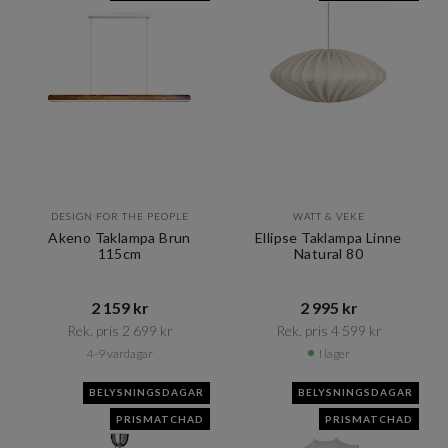
DESIGN FOR THE PEOPLE
WATT & VEKE
Akeno Taklampa Brun
Ellipse Taklampa Linne
115cm
Natural 80
2 159 kr​​
2 995 kr​​
Rek. pris 2 699 kr​​
Rek. pris 4 599 kr​​
4-9 vardagar
I lager
BELYSNINGSDAGAR
BELYSNINGSDAGAR
PRISMATCHAD
PRISMATCHAD