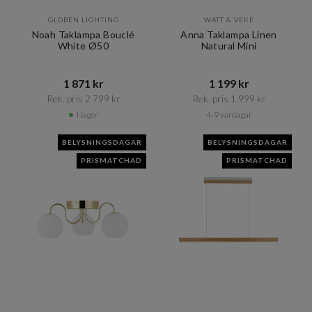
GLOBEN LIGHTING
WATT & VEKE
Noah Taklampa Bouclé
Anna Taklampa Linen
White Ø50
Natural Mini
1 871 kr​​
1 199 kr​​
Rek. pris 2 799 kr​​
Rek. pris 1 999 kr​​
I lager
4-9 vardagar
BELYSNINGSDAGAR
BELYSNINGSDAGAR
PRISMATCHAD
PRISMATCHAD