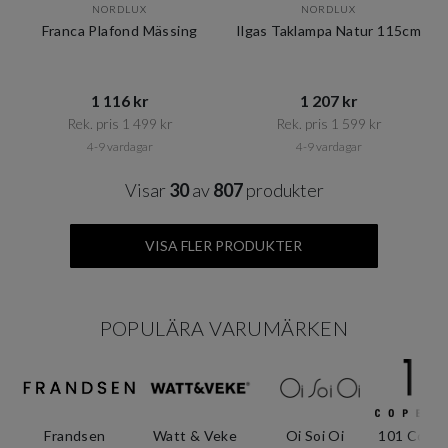
NORDLUX
NORDLUX
Franca Plafond Mässing
Ilgas Taklampa Natur 115cm
1 116 kr​​
1 207 kr​​
Rek. pris 1 499 kr​​
Rek. pris 1 599 kr​​
4-9 vardagar
4-9 vardagar
Visar
30
av
807
produkter
VISA FLER PRODUKTER
POPULÄRA VARUMÄRKEN
Frandsen
Watt & Veke
Oi Soi Oi
101 Cope