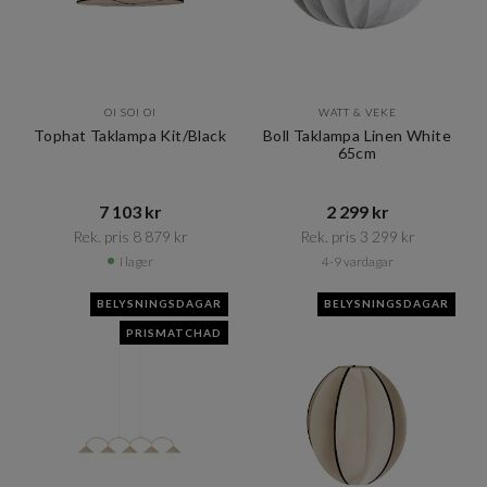
OI SOI OI
WATT & VEKE
Tophat Taklampa Kit/Black
Boll Taklampa Linen White
65cm
7 103 kr​​
2 299 kr​​
Rek. pris 8 879 kr​​
Rek. pris 3 299 kr​​
I lager
4-9 vardagar
BELYSNINGSDAGAR
BELYSNINGSDAGAR
PRISMATCHAD