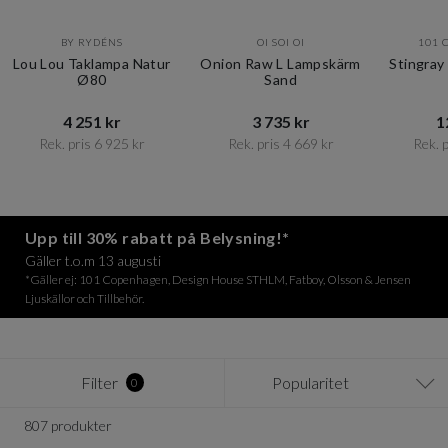
BY RYDÉNS
OI SOI OI
101 
Lou Lou Taklampa Natur
Onion Raw L Lampskärm
Stingray
Ø80
Sand
4 251 kr​​
3 735 kr​​
1
Rek. pris 6 925 kr​​
Rek. pris 4 669 kr​​
Rek. p
Item
1
of
12
Upp till 30% rabatt på Belysning!*
Gäller t.o.m 13 augusti
*Gäller ej: 101 Copenhagen, Design House STHLM, Fatboy, Olsson & Jensen
Ljuskällor och Tillbehör.
Filter
Popularitet
0
807 produkter