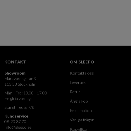
KONTAKT
OM SLEEPO
Showroom
Kontakta oss
Markvardsgatan 9
Leverans
113 53 Stockholm
Retur
Mån - Fre: 10.00 - 17.00
Helgfria vardagar
Ångra köp
Stängt fredag 7/8
Reklamation
Kundservice
Vanliga frågor
08-20 87 70
Info@sleepo.se
Köpvillkor