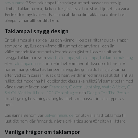
sovrummet
? Som taklampa till vardagsrummet passar en trevlig
dimbar taklampa bra, då kan du själv styra hur starkt ljuset ska vara.
Perfekt för myskvällen! Passa på att köpa din taklampa online hos
Sleepo, vi har allt för ditt hem.
Taklampa i snygg design
En taklampa ska sprida ljus och värme. Hos oss hittar du taklampor
som ger djup, ljus och värme till rummet de används i och är
välkomnande för hemmets boende och gäster. Hos oss hittar du
snygga taklampor som
svart taklampa
,
vit taklampa
,
taklampa mässing
eller
taklampa natur
som definitivt kommer att liva upp ditt hem. Vi
har en mängd olika tak lampor i snygg design, så du får själv känna
efter vad som passar i just ditt hem. Är din inredningsstil åt det lantliga
hållet, det moderna hållet eller det klassiska hållet? Vi samarbetar med
kända varumärken som
Frandsen
,
Globen Lightning
,
Watt & Veke
,
Oi
Soi Oi
,
Martinelli Luce
,
101 Copenhagen
och
Design For The People
för att ge dig belysning av hög kvalitet som passar in i alla typer av
hem.
Läs gärna igenom vår
belysningsguide
för att välja rätt taklampa till
just ditt hem, där finner du några enkla tips som gör ditt val lättare.
Vanliga frågor om taklampor