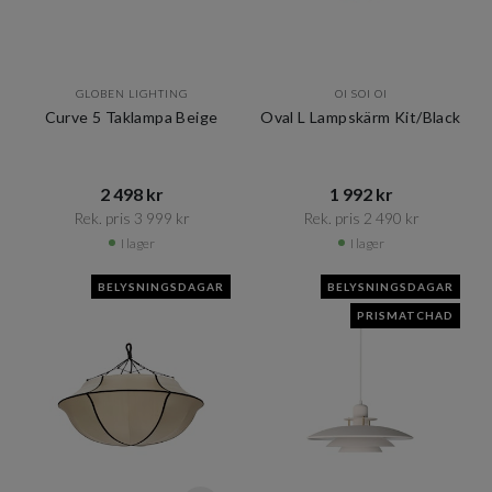
GLOBEN LIGHTING
OI SOI OI
Curve 5 Taklampa Beige
Oval L Lampskärm Kit/Black
2 498 kr​​
1 992 kr​​
Rek. pris 3 999 kr​​
Rek. pris 2 490 kr​​
I lager
I lager
BELYSNINGSDAGAR
BELYSNINGSDAGAR
PRISMATCHAD