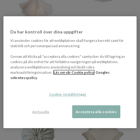
Du har kontroll över dina uppgifter
Vi använder cookies för att webbplatsen skall fungera korrekt samt för
BY RYDÉNS
CO BANKERYD
statistik och personanpassad annonsering.
Juliette Taklampa Vit
Poppy Plafond White Ø57
Genom att klicka på "acceptera alla cookies" samtycker du till lagring av
cookies på din enhet för att förbättra navigeringen på webbplatsen,
analysera webbplatsens användning och bistå i våra
2 246 kr​​
1 514 kr​​
marknadsföringsinsatser.
Läs om vår Cookie policy
Googles
sekretesspolicy
Rek. pris 2 995 kr​​
Rek. pris 1 999 kr​​
2-5 vardagar
I lager
Cookie-inställningar
BELYSNINGSDAGAR
BELYSNINGSDAGAR
PRISMATCHAD
Avvisa alla
Acceptera alla cookies