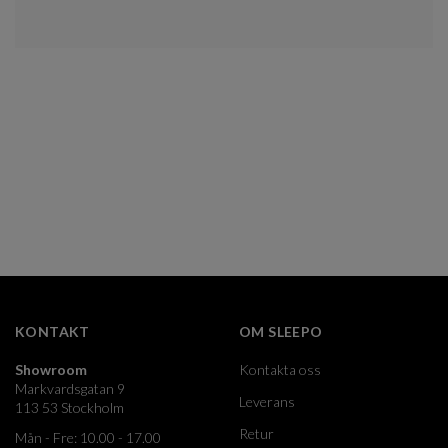
KONTAKT
OM SLEEPO
Showroom
Kontakta oss
Markvardsgatan 9
Leverans
113 53 Stockholm
Retur
Mån - Fre: 10.00 - 17.00