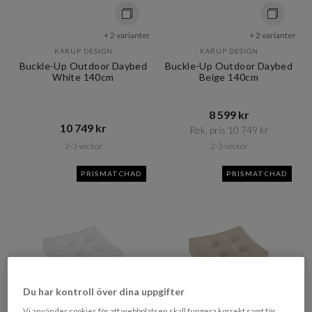
+ 2 varianter
+ 2 varianter
KARUP DESIGN
KARUP DESIGN
Buckle-Up Outdoor Daybed
Buckle-Up Outdoor Daybed
White 140cm
Beige 140cm
8 599 kr​​
10 749 kr​​
Rek. pris 10 749 kr​​
2-3 veckor
2-3 veckor
PRISMATCHAD
PRISMATCHAD
Du har kontroll över dina uppgifter
Vi använder cookies för att webbplatsen skall fungera korrekt samt för