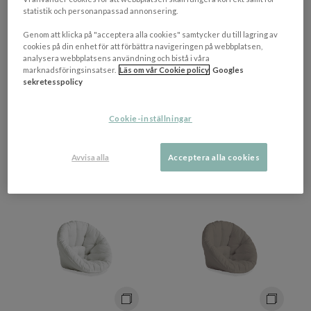
statistik och personanpassad annonsering.
+ 2 varianter
+ 2 varianter
Genom att klicka på "acceptera alla cookies" samtycker du till lagring av
KARUP DESIGN
KARUP DESIGN
cookies på din enhet för att förbättra navigeringen på webbplatsen,
More Out Sittpuff White
More Out Sittpuff Beige
analysera webbplatsens användning och bistå i våra
70x70cm
70x70cm
marknadsföringsinsatser.
Läs om vår Cookie policy
Googles
sekretesspolicy
2 319 kr​​
2 319 kr​​
Rek. pris 2 899 kr​​
Rek. pris 2 899 kr​​
Cookie-inställningar
2-3 veckor
2-3 veckor
Avvisa alla
Acceptera alla cookies