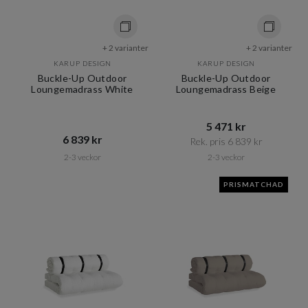
+ 2 varianter
+ 2 varianter
KARUP DESIGN
KARUP DESIGN
Buckle-Up Outdoor
Buckle-Up Outdoor
Loungemadrass White
Loungemadrass Beige
5 471 kr​​
6 839 kr​​
Rek. pris 6 839 kr​​
2-3 veckor
2-3 veckor
PRISMATCHAD