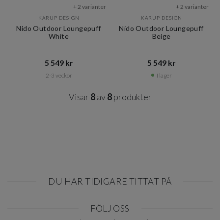
+ 2 varianter
+ 2 varianter
KARUP DESIGN
KARUP DESIGN
Nido Outdoor Loungepuff
Nido Outdoor Loungepuff
White
Beige
5 549 kr​​
5 549 kr​​
2-3 veckor
I lager
Visar
8
av
8
produkter
DU HAR TIDIGARE TITTAT PÅ
Item
FÖLJ OSS
1
of