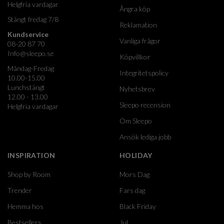
Helgfria vardagar
Ångra köp
Stängt fredag 7/8
Reklamation
Kundservice
Vanliga frågor
08-20 87 70
Info@sleepo.se
Köpvillkor
Måndag-Fredag
Integritetspolicy
10.00-15.00
Lunchstängt
Nyhetsbrev
12.00 - 13.00
Sleepo recension
Helgfria vardagar
Om Sleepo
Ansök lediga jobb
INSPIRATION
HOLIDAY
Shop by Room
Mors Dag
Trender
Fars dag
Hemma hos
Black Friday
Bestsellers
Jul