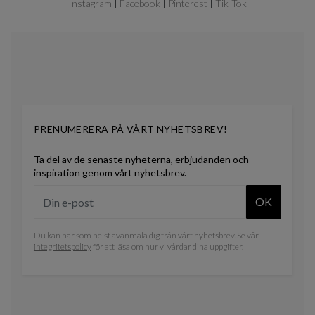
Instagram
|
Facebook
|
Pinterest
|
Tik-Tok
0
PRENUMERERA PÅ VÅRT NYHETSBREV!
Ta del av de senaste nyheterna, erbjudanden och
inspiration genom vårt nyhetsbrev.
OK
Du kan när som helst avanmäla dig från vårt nyhetsbrev. Se vår
integritetspolicy
för att läsa om hur vi vårdar dina uppgifter.