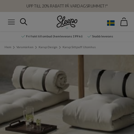
UPP TILL 20% RABATT PÅ VARDAGSRUMMET!*
Var
Sök
Meny
Fri frakt till ombud (hemleverans 199 kr)
Snabb leverans
Hem
Varumärken
Karup Design
Karup Sittpuff Utomhus