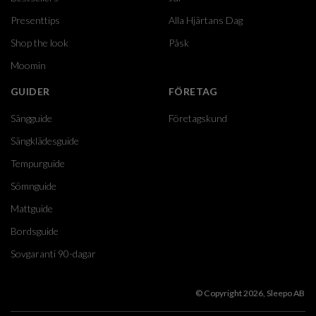
Presenttips
Alla Hjärtans Dag
Shop the look
Påsk
Moomin
GUIDER
FÖRETAG
Sängguide
Företagskund
Sängklädesguide
Tempurguide
Sömnguide
Mattguide
Bordsguide
Sovgaranti 90-dagar
© Copyright 2026, Sleepo AB