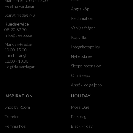
Mån - Fre: 10.00 - 17.00
Helgfria vardagar
Ångra köp
Stängt fredag 7/8
Reklamation
Kundservice
Vanliga frågor
08-20 87 70
Info@sleepo.se
Köpvillkor
Måndag-Fredag
Integritetspolicy
10.00-15.00
Lunchstängt
Nyhetsbrev
12.00 - 13.00
Sleepo recension
Helgfria vardagar
Om Sleepo
Ansök lediga jobb
INSPIRATION
HOLIDAY
Shop by Room
Mors Dag
Trender
Fars dag
Hemma hos
Black Friday