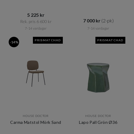
5 225 kr​​
7 000 kr​​
(2-pk)
Rek. pris 6 600 kr​​
7-14 vardagar
7-14 vardagar
PRISMATCHAD
PRISMATCHAD
-14%
HOUSE DOCTOR
HOUSE DOCTOR
Carma Matstol Mörk Sand
Lapo Pall Grön Ø36