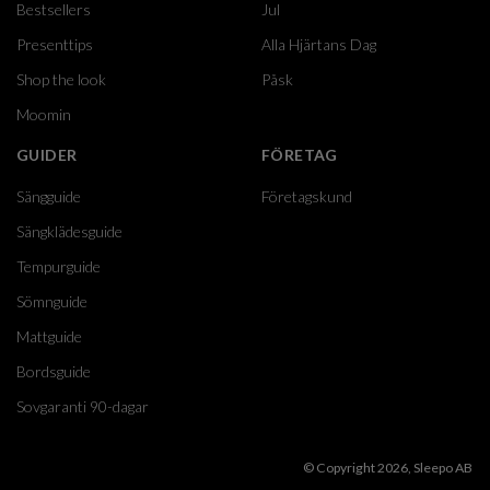
Bestsellers
Jul
Presenttips
Alla Hjärtans Dag
Shop the look
Påsk
Moomin
GUIDER
FÖRETAG
Sängguide
Företagskund
Sängklädesguide
Tempurguide
Sömnguide
Mattguide
Bordsguide
Sovgaranti 90-dagar
© Copyright 2026, Sleepo AB