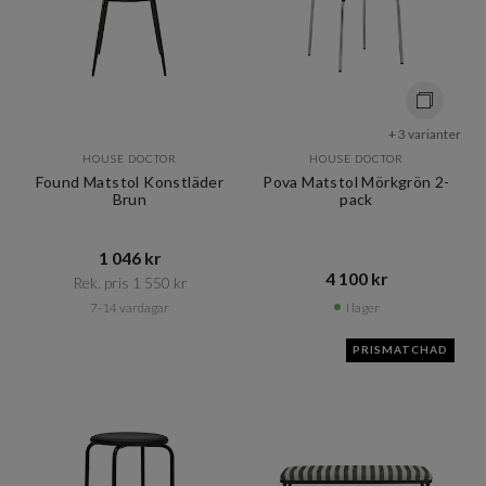
+ 3 varianter
HOUSE DOCTOR
HOUSE DOCTOR
Found Matstol Konstläder
Pova Matstol Mörkgrön 2-
Brun
pack
1 046 kr​​
4 100 kr​​
Rek. pris 1 550 kr​​
7-14 vardagar
I lager
PRISMATCHAD