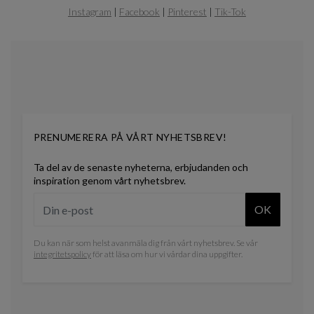
of
Instagram
|
Facebook
|
Pinterest
|
Tik-Tok
0
PRENUMERERA PÅ VÅRT NYHETSBREV!
Ta del av de senaste nyheterna, erbjudanden och
inspiration genom vårt nyhetsbrev.
OK
Du kan när som helst avanmäla dig från vårt nyhetsbrev. Se vår
integritetspolicy
för att läsa om hur vi vårdar dina uppgifter.