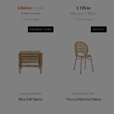
6 864 kr​​
(4-pk)
1 725 kr​​
Rek. pris 2 300 kr​​
7 980 kr​​
(4-pk)
7-14 vardagar
7-14 vardagar
PRISMATCHAD
OUTLET
HOUSE DOCTOR
HOUSE DOCTOR
Rika Pall Natur
Trecca Matstol Natur