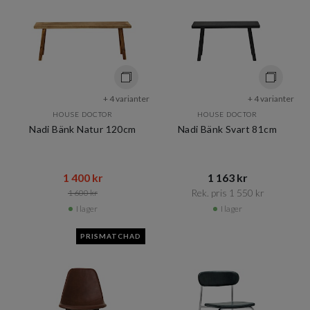
+ 4 varianter
+ 4 varianter
HOUSE DOCTOR
HOUSE DOCTOR
Nadi Bänk Natur 120cm
Nadi Bänk Svart 81cm
1 400 kr​​
1 163 kr​​
Rek. pris 1 550 kr​​
1 600 kr​​
I lager
I lager
PRISMATCHAD