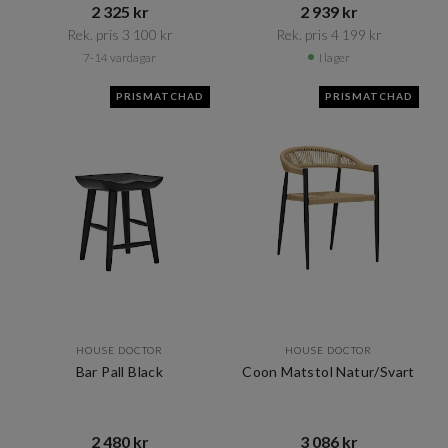
2 325 kr​​
2 939 kr​​
Rek. pris 3 100 kr​​
Rek. pris 4 199 kr​​
7-14 vardagar
I lager
PRISMATCHAD
PRISMATCHAD
HOUSE DOCTOR
HOUSE DOCTOR
Bar Pall Black
Coon Matstol Natur/Svart
2 480 kr​​
3 086 kr​​