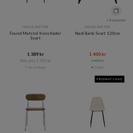
+ 4 varianter
HOUSE DOCTOR
HOUSE DOCTOR
Found Matstol Konstläder
Nadi Bänk Svart 120cm
Svart
1 389 kr​​
1 400 kr​​
Rek. pris 1 550 kr​​
1 600 kr​​
7-14 vardagar
I lager
PRISMATCHAD