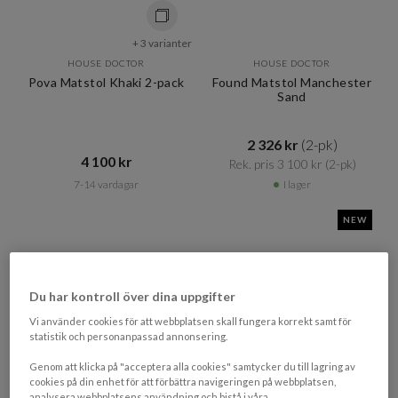
+ 3 varianter
HOUSE DOCTOR
HOUSE DOCTOR
Pova Matstol Khaki 2-pack
Found Matstol Manchester
Sand
2 326 kr​​
(2-pk)
4 100 kr​​
Rek. pris 3 100 kr​​
(2-pk)
7-14 vardagar
I lager
NEW
Du har kontroll över dina uppgifter
Vi använder cookies för att webbplatsen skall fungera korrekt samt för
statistik och personanpassad annonsering.
Genom att klicka på "acceptera alla cookies" samtycker du till lagring av
cookies på din enhet för att förbättra navigeringen på webbplatsen,
analysera webbplatsens användning och bistå i våra