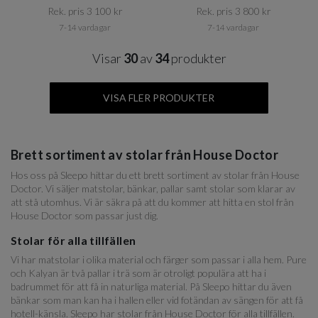
Rek. pris 3 100 kr​​
Rek. pris 3 800 kr​​
7-14 vardagar
7-14 vardagar
Visar
30
av
34
produkter
VISA FLER PRODUKTER
Brett sortiment av stolar från House Doctor
Hos oss på Sleepo hittar du ett brett sortiment av stolar från House
Doctor. Vi säljer matstolar, bänkar, pallar samt stolar som klarar av
att stå utomhus. Vi är säkra på att du kommer att hitta en stol från
House Doctor som passar just dig.
Stolar för alla tillfällen
Vi har matstolar i olika material och färger som passar i alla hem. Pure
och Kalyan är två pallar i trä som är otroligt populära att ha i
badrummet för att få in naturliga material. På Sleepo hittar du även
bänkar som man kan ha i hallen eller vid fotändan av sängen för att få
hotell-känsla. Sleepo har stolar från House Doctor för alla tillfällen.