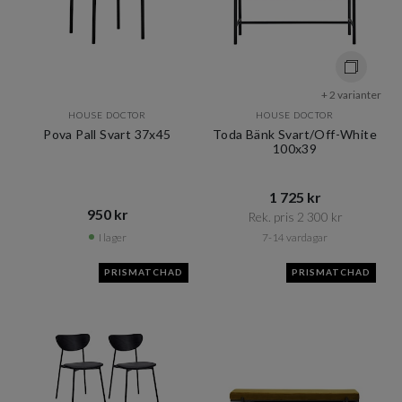
+ 2 varianter
HOUSE DOCTOR
HOUSE DOCTOR
Pova Pall Svart 37x45
Toda Bänk Svart/Off-White
100x39
1 725 kr​​
950 kr​​
Rek. pris 2 300 kr​​
I lager
7-14 vardagar
PRISMATCHAD
PRISMATCHAD