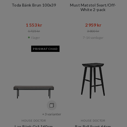
Toda Bänk Brun 100x39
Must Matstol Svart/Off-
White 2-pack
1 553 kr​​
2 959 kr​​
1 725 kr​​
3 800 kr​​
I lager
7-14 vardagar
PRISMATCHAD
+ 3 varianter
HOUSE DOCTOR
HOUSE DOCTOR
Lao Bänk Grå 160cm
Bar Pall Svart 66cm