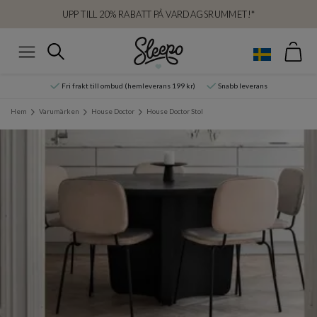
UPP TILL 20% RABATT PÅ VARDAGSRUMMET!*
Var
Sök
Meny
Fri frakt till ombud (hemleverans 199 kr)
Snabb leverans
Hem
Varumärken
House Doctor
House Doctor Stol