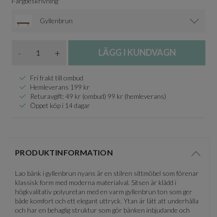
Färgbeskrivning
Gyllenbrun
Antal
-
+
LÄGG I KUNDVAGN
Fri frakt till ombud
Hemleverans 199 kr
Returavgift: 49 kr (ombud) 99 kr (hemleverans)
Öppet köp i 14 dagar
PRODUKTINFORMATION
Visa/d
Lao bänk i gyllenbrun nyans är en stilren sittmöbel som förenar
klassisk form med moderna materialval. Sitsen är klädd i
högkvalitativ polyuretan med en varm gyllenbrun ton som ger
både komfort och ett elegant uttryck. Ytan är lätt att underhålla
och har en behaglig struktur som gör bänken inbjudande och