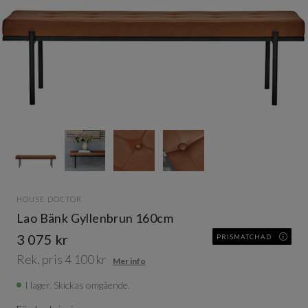
Item
1
of
4
Item
1
HOUSE DOCTOR
of
Lao Bänk Gyllenbrun 160cm
4
3 075 kr
PRISMATCHAD
Rek. pris 4 100 kr
Mer info
I lager. Skickas omgående.