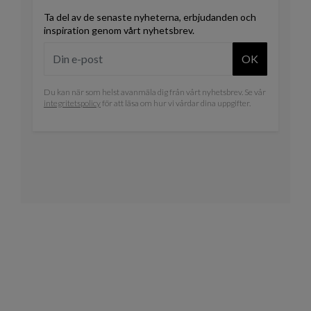
Ta del av de senaste nyheterna, erbjudanden och
inspiration genom vårt nyhetsbrev.
OK
Du kan när som helst avanmäla dig från vårt nyhetsbrev. Se vår
integritetspolicy
för att läsa om hur vi vårdar dina uppgifter.