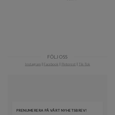
Item
1
of
10
FÖLJ OSS
Instagram
|
Facebook
|
Pinterest
|
Tik-Tok
PRENUMERERA PÅ VÅRT NYHETSBREV!