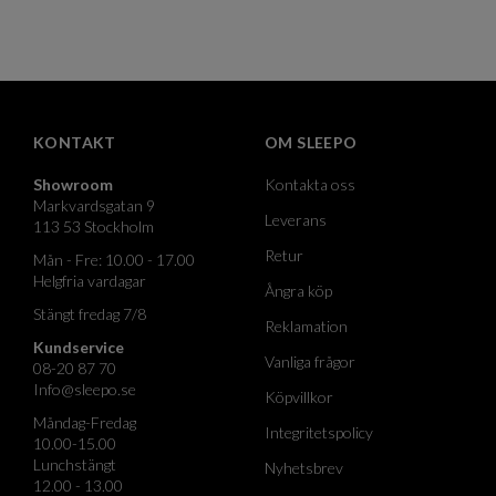
KONTAKT
OM SLEEPO
Showroom
Kontakta oss
Markvardsgatan 9
Leverans
113 53 Stockholm
Retur
Mån - Fre: 10.00 - 17.00
Helgfria vardagar
Ångra köp
Stängt fredag 7/8
Reklamation
Kundservice
Vanliga frågor
08-20 87 70
Info@sleepo.se
Köpvillkor
Måndag-Fredag
Integritetspolicy
10.00-15.00
Lunchstängt
Nyhetsbrev
12.00 - 13.00