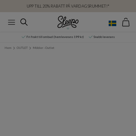
UPP TILL 20% RABATT PÅ VARDAGSRUMMET!*
Var
Sök
Meny
Fri frakt till ombud (hemleverans 199 kr)
Snabb leverans
Hem
OUTLET
Möbler - Outlet