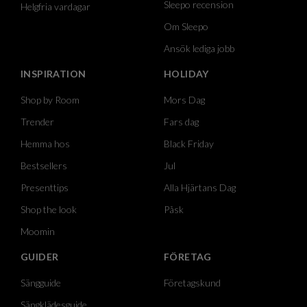
Sleepo recension
Helgfria vardagar
Om Sleepo
Ansök lediga jobb
INSPIRATION
HOLIDAY
Shop by Room
Mors Dag
Trender
Fars dag
Hemma hos
Black Friday
Bestsellers
Jul
Presenttips
Alla Hjärtans Dag
Shop the look
Påsk
Moomin
GUIDER
FÖRETAG
Sängguide
Företagskund
Sängklädesguide