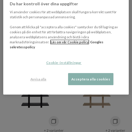
Du har kontroll över dina uppgifter
+ 3 varianter
HOUSE DOCTOR
HOUSE DOCTOR
Vi använder cookies för att webbplatsen skall fungera korrekt samt för
Boxie Vägghylla Silver 50x18
Marr Vägghylla Black Marble
statistik och personanpassad annonsering.
50cm
Genom att klicka på "acceptera alla cookies" samtycker du till lagring av
cookies på din enhet för att förbättra navigeringen på webbplatsen,
880 kr​​
700 kr​​
analysera webbplatsens användning och bistå i våra
marknadsföringsinsatser.
Läs om vår Cookie policy
Googles
Rek. pris 1 100 kr​​
Rek. pris 1 000 kr​​
sekretesspolicy
7-14 vardagar
I lager
Cookie-inställningar
Avvisa alla
Acceptera alla cookies
+ 2 varianter
+ 2 varianter