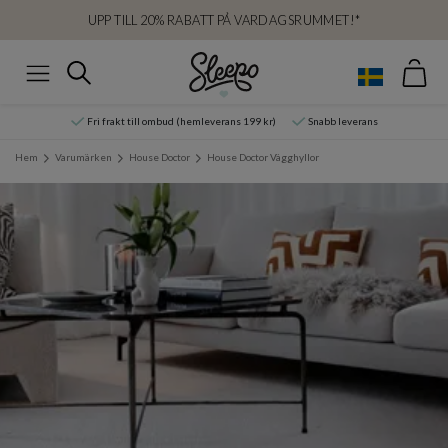
UPP TILL 20% RABATT PÅ VARDAGSRUMMET!*
Var
Sök
Meny
Fri frakt till ombud (hemleverans 199 kr)
Snabb leverans
Hem
Varumärken
House Doctor
House Doctor Vägghyllor