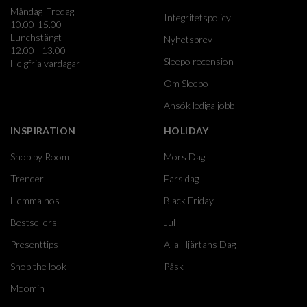
Måndag-Fredag
Integritetspolicy
10.00-15.00
Lunchstängt
Nyhetsbrev
12.00 - 13.00
Sleepo recension
Helgfria vardagar
Om Sleepo
Ansök lediga jobb
INSPIRATION
HOLIDAY
Shop by Room
Mors Dag
Trender
Fars dag
Hemma hos
Black Friday
Bestsellers
Jul
Presenttips
Alla Hjärtans Dag
Shop the look
Påsk
Moomin