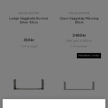
HOUSE DOCTOR
HOUSE DOCTOR
Ledge Vägghylla Borstat
Glass Väggskåp Mässing
Silver 43cm
80cm
3 450 kr​​
310 kr​​
Rek. pris 4 600 kr​​
7-14 vardagar
7-14 vardagar
PRISMATCHAD