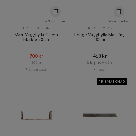
+ 3 varianter
+ 2 varianter
HOUSE DOCTOR
HOUSE DOCTOR
Marr Vägghylla Green
Ledge Vägghylla Mässing
Marble 50cm
80cm
700 kr​​
413 kr​​
Rek. pris 550 kr​​
800 kr​​
7-14 vardagar
I lager
PRISMATCHAD