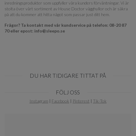
inredningsprodukter som uppfyller våra kunders förväntningar. Vi är
stolta över vårt sortiment av House Doctor vägghyllor och är säkra
på att du kommer att hitta något som passar just ditt hem.
Frågor? Ta kontakt med vår kundservice på telefon: 08-20 87
70 eller epost: info@sleepo.se
DU HAR TIDIGARE TITTAT PÅ
Item
FÖLJ OSS
1
of
Instagram
|
Facebook
|
Pinterest
|
Tik-Tok
0