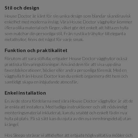
Stil och design
House Doctor är känt för sin unika design som blandar skandinavisk
enkelhet med moderna inslag. Våra House Doctor vägghyllor kommer
i flera olika material och färger, vilket gör det enkelt att hitta en hylla
som matchar din personliga stil. Från rustika trähyllor till eleganta
metallhyllor, finns det något för varje smak.
Funktion och praktikalitet
Förutom att vara stilfulla, erbjuder House Doctor vägghyllor också
praktiska förvaringslösningar. Använd dem för att visa upp dina
favoritdekorationer, böcker eller andra personliga föremål. Med en
vägghylla från House Doctor kan du enkelt organisera ditt hem och
samtidigt skapa en inbjudande atmosfär.
Enkel installation
En av de stora fördelarna med våra House Doctor vägghyllor är att de
är enkla att installera. Med tydliga instruktioner och allt nödvändigt
monteringsmaterial inkluderat, kan du snabbt och enkelt få din nya
hylla på plats. På så sätt kan du njuta av din nya inredningsdetalj utan
krångel.
Hos Sleepo strävar vi alltid efter att erbjuda högkvalitativa möbler och