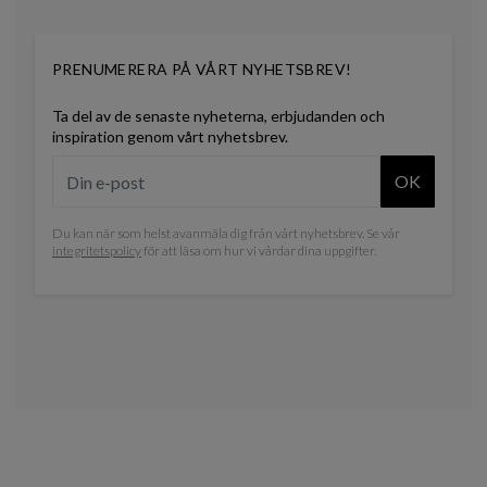
PRENUMERERA PÅ VÅRT NYHETSBREV!
Ta del av de senaste nyheterna, erbjudanden och
inspiration genom vårt nyhetsbrev.
OK
Du kan när som helst avanmäla dig från vårt nyhetsbrev. Se vår
integritetspolicy
för att läsa om hur vi vårdar dina uppgifter.