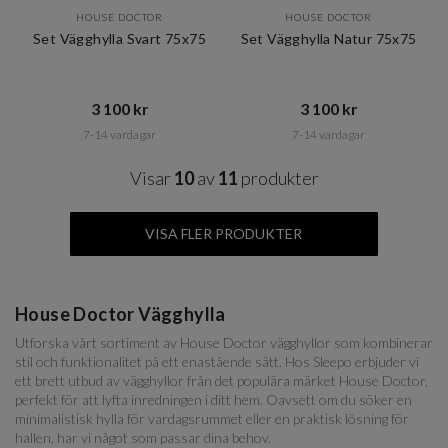
HOUSE DOCTOR
HOUSE DOCTOR
Set Vägghylla Svart 75x75
Set Vägghylla Natur 75x75
3 100 kr​​
3 100 kr​​
7-14 vardagar
7-14 vardagar
Visar
10
av
11
produkter
VISA FLER PRODUKTER
House Doctor Vägghylla
Utforska vårt sortiment av House Doctor vägghyllor som kombinerar
stil och funktionalitet på ett enastående sätt. Hos Sleepo erbjuder vi
ett brett utbud av vägghyllor från det populära märket House Doctor,
perfekt för att lyfta inredningen i ditt hem. Oavsett om du söker en
minimalistisk hylla för vardagsrummet eller en praktisk lösning för
hallen, har vi något som passar dina behov.