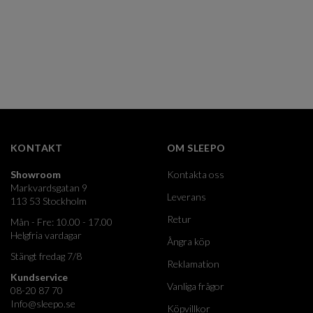
KONTAKT
OM SLEEPO
Showroom
Kontakta oss
Markvardsgatan 9
Leverans
113 53 Stockholm
Retur
Mån - Fre: 10.00 - 17.00
Helgfria vardagar
Ångra köp
Stängt fredag 7/8
Reklamation
Kundservice
Vanliga frågor
08-20 87 70
Info@sleepo.se
Köpvillkor