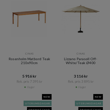
CINAS
CINAS
Rosenholm Matbord Teak
Lizzano Parasoll Off-
210x90cm
White/Teak Ø400
5 916 kr​​
3 116 kr​​
Rek. pris 7 395 kr​​
Rek. pris 3 895 kr​​
I lager
I lager
NEW
NEW
UTERUMSDAGAR
UTERUMSDAGAR
PRISMATCHAD
PRISMATCHAD