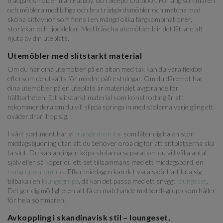
trädgårdsmöbler från Fatboy, och Sleepo Outdoor. Förläng sommaren
och möblera med billiga och bra trädgårdsmöbler och matcha med
sköna sittdynor som finns i en mängd olika färgkombinationer,
storlekar och tjocklekar. Med fräscha utemöbler blir det lättare att
njuta av din uteplats.
Utemöbler med slitstarkt material
Om du har dina utemöbler på en altan med tak kan du vara flexibel
eftersom de utsätts för mindre påfrestningar. Om du däremot har
dina utemöbler på en uteplats är materialet avgörande för
hållbarheten. Ett slitstarkt material som konstrotting är att
rekommendera om du vill slippa springa in med stolarna varje gång ett
oväder drar ihop sig.
I vårt sortiment har vi
trädgårdsstolar
som låter dig ha en stor
middagsbjudning utan att du behöver oroa dig för att sittplatserna ska
ta slut. Du kan antingen köpa stolarna separat om du vill välja antal
själv eller så köper du ett set tillsammans med ett middagsbord, en
matgrupp utomhus
. Efter middagen kan det vara skönt att luta sig
tillbaka i en
loungegrupp
, då kan det passa med ett snyggt
loungeset
,
Det ger dig möjligheten att få en matchande matbordsgrupp som håller
för hela sommaren.
Avkoppling i skandinavisk stil – loungeset,