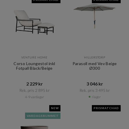
VENTURE HOME
HILLERSTORP
Corso Loungestol inkl
Parasoll med Vev Beige
Fotpall Black/Beige
Ø300
2 229 kr​​
3 046 kr​​
Rek. pris 2 895 kr​​
Rek. pris 3 495 kr​​
4-9 vardagar
I lager
NEW
PRISMATCHAD
VARDAGSRUMMET