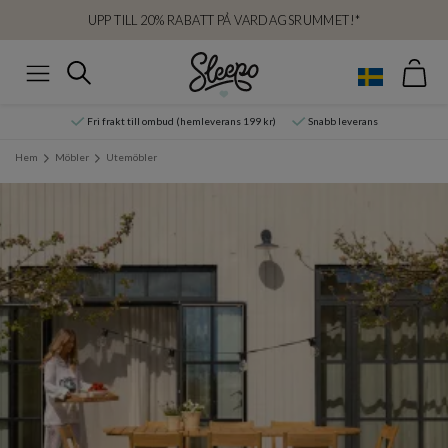
UPP TILL 20% RABATT PÅ VARDAGSRUMMET!*
Var
Sök
Meny
Fri frakt till ombud (hemleverans 199 kr)
Snabb leverans
Hem
Möbler
Utemöbler