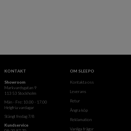
KONTAKT
OM SLEEPO
Showroom
Kontakta oss
Markvardsgatan 9
Leverans
113 53 Stockholm
Retur
Mån - Fre: 10.00 - 17.00
Helgfria vardagar
Ångra köp
Stängt fredag 7/8
Reklamation
Kundservice
Vanliga frågor
08-20 87 70