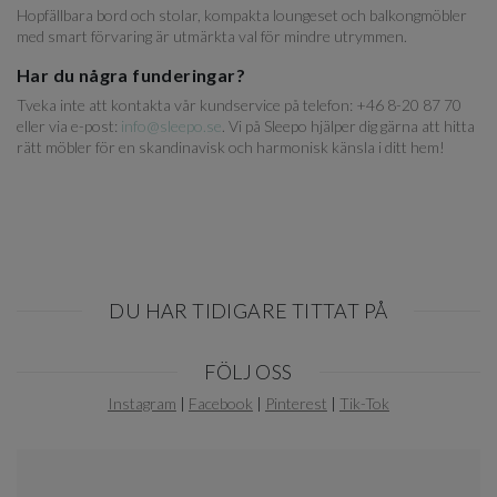
Hopfällbara bord och stolar, kompakta loungeset och balkongmöbler
med smart förvaring är utmärkta val för mindre utrymmen.
Har du några funderingar?
Tveka inte att kontakta vår kundservice på telefon: +46 8-20 87 70
eller via e-post:
info@sleepo.se
. Vi på Sleepo hjälper dig gärna att hitta
rätt möbler för en skandinavisk och harmonisk känsla i ditt hem!
DU HAR TIDIGARE TITTAT PÅ
Item
FÖLJ OSS
1
of
Instagram
|
Facebook
|
Pinterest
|
Tik-Tok
0