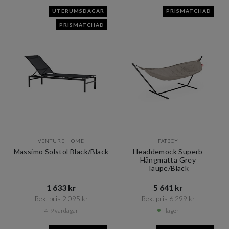
UTERUMSDAGAR
PRISMATCHAD
PRISMATCHAD
VENTURE HOME
FATBOY
Massimo Solstol Black/Black
Headdemock Superb
Hängmatta Grey
Taupe/Black
1 633 kr​​
5 641 kr​​
Rek. pris 2 095 kr​​
Rek. pris 6 299 kr​​
4-9 vardagar
I lager