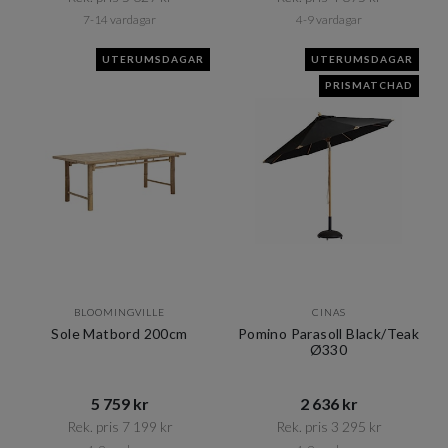
7-14 vardagar
4-9 vardagar
UTERUMSDAGAR
UTERUMSDAGAR
PRISMATCHAD
BLOOMINGVILLE
CINAS
Sole Matbord 200cm
Pomino Parasoll Black/Teak
Ø330
5 759 kr​​
2 636 kr​​
Rek. pris 7 199 kr​​
Rek. pris 3 295 kr​​