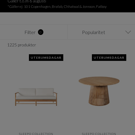
Gäller t.o.m 6 augusti
*Gäller ej: 101 Copenhagen, Brafab, Chhatwal & Jonsson, Fatboy
Filter
Popularitet
0
1225 produkter
UTERUMSDAGAR
UTERUMSDAGAR
SLEEPO COLLECTION
SLEEPO COLLECTION