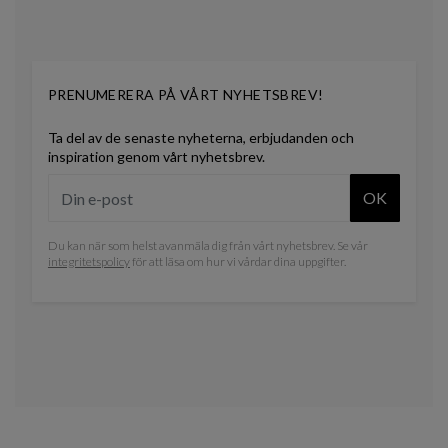
PRENUMERERA PÅ VÅRT NYHETSBREV!
Ta del av de senaste nyheterna, erbjudanden och
inspiration genom vårt nyhetsbrev.
OK
Du kan när som helst avanmäla dig från vårt nyhetsbrev. Se vår
integritetspolicy
för att läsa om hur vi vårdar dina uppgifter.