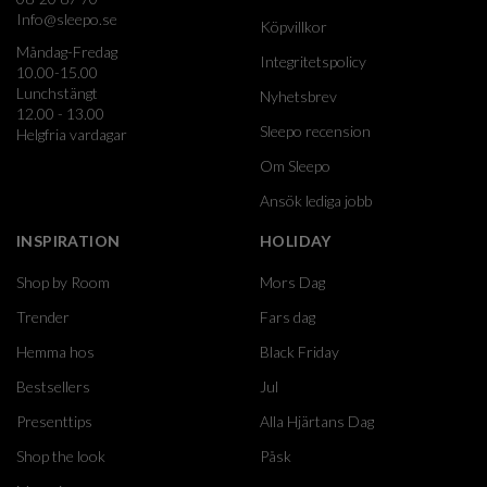
Info@sleepo.se
Köpvillkor
Måndag-Fredag
Integritetspolicy
10.00-15.00
Lunchstängt
Nyhetsbrev
12.00 - 13.00
Sleepo recension
Helgfria vardagar
Om Sleepo
Ansök lediga jobb
INSPIRATION
HOLIDAY
Shop by Room
Mors Dag
Trender
Fars dag
Hemma hos
Black Friday
Bestsellers
Jul
Presenttips
Alla Hjärtans Dag
Shop the look
Påsk