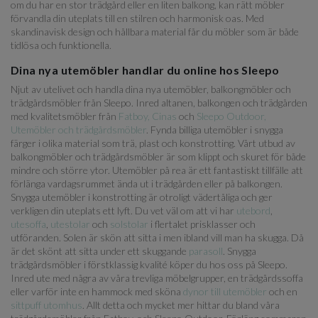
om du har en stor trädgård eller en liten balkong, kan rätt möbler
förvandla din uteplats till en stilren och harmonisk oas. Med
skandinavisk design och hållbara material får du möbler som är både
tidlösa och funktionella.
Dina nya utemöbler handlar du online hos Sleepo
Njut av utelivet och handla dina nya utemöbler, balkongmöbler och
trädgårdsmöbler från Sleepo. Inred altanen, balkongen och trädgården
med kvalitetsmöbler från
Fatboy,
Cinas
och
Sleepo Outdoor,
Utemöbler och trädgårdsmöbler
. Fynda billiga utemöbler i snygga
färger i olika material som trä, plast och konstrotting. Vårt utbud av
balkongmöbler och trädgårdsmöbler är som klippt och skuret för både
mindre och större ytor. Utemöbler på rea är ett fantastiskt tillfälle att
förlänga vardagsrummet ända ut i trädgården eller på balkongen.
Snygga utemöbler i konstrotting är otroligt vädertåliga och ger
verkligen din uteplats ett lyft. Du vet väl om att vi har
utebord
,
utesoffa
,
utestolar
och
solstolar
i flertalet prisklasser och
utföranden. Solen är skön att sitta i men ibland vill man ha skugga. Då
är det skönt att sitta under ett skuggande
parasoll
. Snygga
trädgårdsmöbler i förstklassig kvalité köper du hos oss på Sleepo.
Inred ute med några av våra trevliga möbelgrupper, en trädgårdssoffa
eller varför inte en hammock med sköna
dynor till utemöbler
och en
sittpuff utomhus
. Allt detta och mycket mer hittar du bland våra