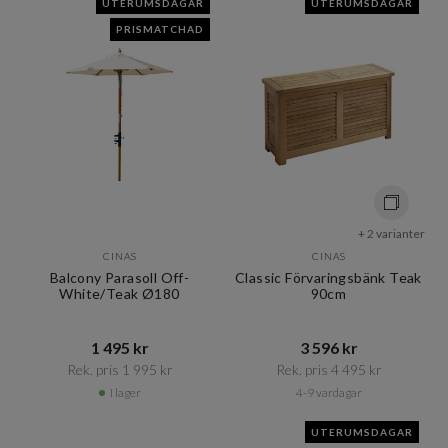
UTERUMSDAGAR
UTERUMSDAGAR
PRISMATCHAD
+ 2 varianter
CINAS
CINAS
Balcony Parasoll Off-
Classic Förvaringsbänk Teak
White/Teak Ø180
90cm
1 495 kr​​
3 596 kr​​
Rek. pris 1 995 kr​​
Rek. pris 4 495 kr​​
I lager
4-9 vardagar
UTERUMSDAGAR