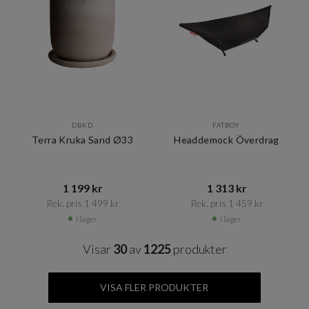
DBKD
FATBOY
Terra Kruka Sand Ø33
Headdemock Överdrag
1 199 kr​​
1 313 kr​​
Rek. pris 1 499 kr​​
Rek. pris 1 459 kr​​
I lager
I lager
Visar
30
av
1225
produkter
VISA FLER PRODUKTER