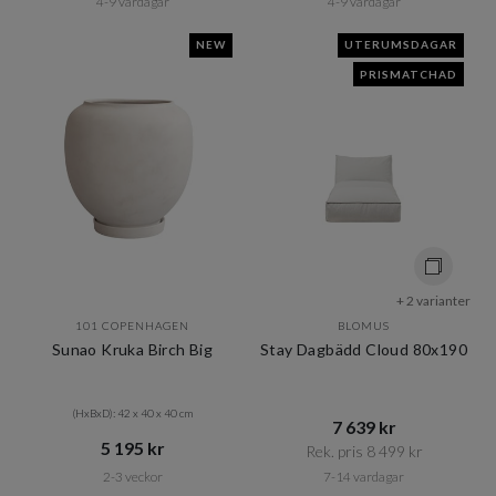
4-9 vardagar
4-9 vardagar
NEW
UTERUMSDAGAR
PRISMATCHAD
+ 2 varianter
101 COPENHAGEN
BLOMUS
Sunao Kruka Birch Big
Stay Dagbädd Cloud 80x190
(HxBxD): 42 x 40 x 40 cm
7 639 kr​​
5 195 kr​​
Rek. pris 8 499 kr​​
2-3 veckor
7-14 vardagar