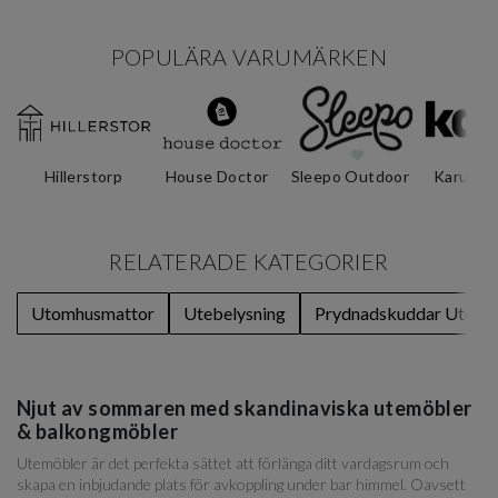
POPULÄRA VARUMÄRKEN
Hillerstorp
House Doctor
Sleepo Outdoor
Karup D
RELATERADE KATEGORIER
Utomhusmattor
Utebelysning
Prydnadskuddar Uteru
Njut av sommaren med skandinaviska utemöbler
& balkongmöbler
Utemöbler är det perfekta sättet att förlänga ditt vardagsrum och
skapa en inbjudande plats för avkoppling under bar himmel. Oavsett