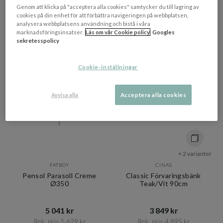
Rek. pris 10 895 kr​​
Rek. pris 16 995 kr​​
Genom att klicka på "acceptera alla cookies" samtycker du till lagring av
cookies på din enhet för att förbättra navigeringen på webbplatsen,
I lager
I lager
analysera webbplatsens användning och bistå i våra
marknadsföringsinsatser.
Läs om vår Cookie policy
Googles
PRISMATCHAD
UTERUMSDAGAR
sekretesspolicy
PRISMATCHAD
Cookie-inställningar
Avvisa alla
Acceptera alla cookies
+ 2 varianter
FATBOY
CINAS
Pensol Parasoll Creme
Classic Förvaringsbänk
Ø350
Teak/Vit 90cm
5 041 kr​​
3 849 kr​​
Rek. pris 5 629 kr​​
Rek. pris 4 895 kr​​