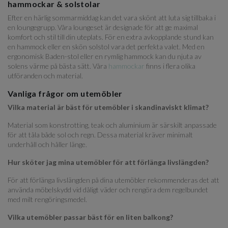
hammockar & solstolar
Efter en härlig sommarmiddag kan det vara skönt att luta sig tillbaka i
en loungegrupp. Våra loungeset är designade för att ge maximal
komfort och stil till din uteplats. För en extra avkopplande stund kan
en hammock eller en skön solstol vara det perfekta valet. Med en
ergonomisk Baden-stol eller en rymlig hammock kan du njuta av
solens värme på bästa sätt. Våra
hammockar
finns i flera olika
utföranden och material.
Vanliga frågor om utemöbler
Vilka material är bäst för utemöbler i skandinaviskt klimat?
Material som konstrotting, teak och aluminium är särskilt anpassade
för att tåla både sol och regn. Dessa material kräver minimalt
underhåll och håller länge.
Hur sköter jag mina utemöbler för att förlänga livslängden?
För att förlänga livslängden på dina utemöbler rekommenderas det att
använda möbelskydd vid dåligt väder och rengöra dem regelbundet
med milt rengöringsmedel.
Vilka utemöbler passar bäst för en liten balkong?