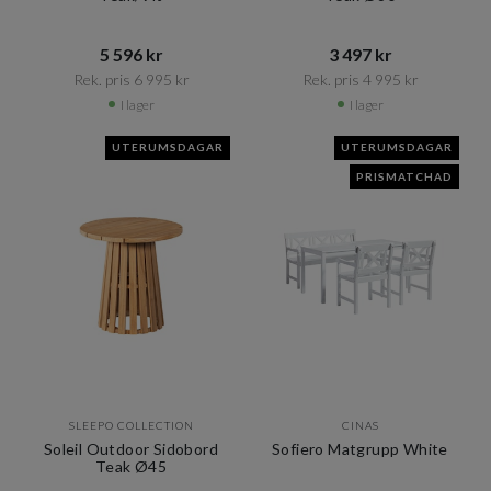
5 596 kr​​
3 497 kr​​
Rek. pris 6 995 kr​​
Rek. pris 4 995 kr​​
I lager
I lager
UTERUMSDAGAR
UTERUMSDAGAR
PRISMATCHAD
SLEEPO COLLECTION
CINAS
Soleil Outdoor Sidobord
Sofiero Matgrupp White
Teak Ø45