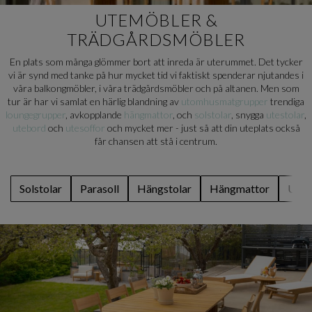
UTEMÖBLER &
TRÄDGÅRDSMÖBLER
En plats som många glömmer bort att inreda är uterummet. Det tycker
vi är synd med tanke på hur mycket tid vi faktiskt spenderar njutandes i
våra balkongmöbler, i våra trädgårdsmöbler och på altanen. Men som
tur är har vi samlat en härlig blandning av
utomhusmatgrupper
trendiga
loungegrupper
, avkopplande
hängmattor
, och
solstolar
, snygga
utestolar
,
utebord
och
utesoffor
och mycket mer - just så att din uteplats också
får chansen att stå i centrum.
Solstolar
Parasoll
Hängstolar
Hängmattor
Utes