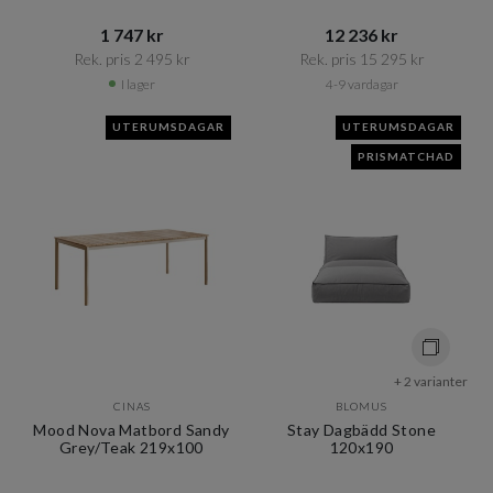
1 747 kr​​
12 236 kr​​
Rek. pris 2 495 kr​​
Rek. pris 15 295 kr​​
I lager
4-9 vardagar
UTERUMSDAGAR
UTERUMSDAGAR
PRISMATCHAD
+ 2 varianter
CINAS
BLOMUS
Mood Nova Matbord Sandy
Stay Dagbädd Stone
Grey/Teak 219x100
120x190