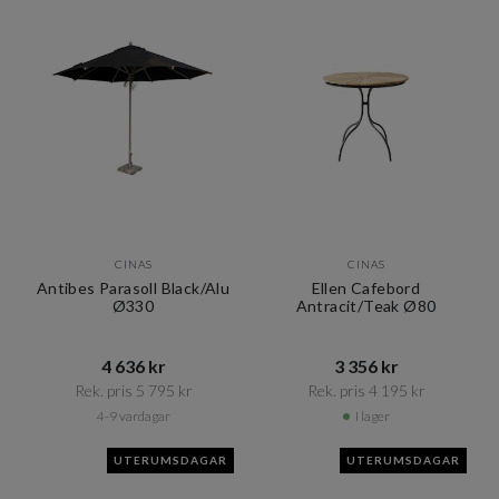
CINAS
CINAS
Antibes Parasoll Black/Alu
Ellen Cafebord
Ø330
Antracit/Teak Ø80
4 636 kr​​
3 356 kr​​
Rek. pris 5 795 kr​​
Rek. pris 4 195 kr​​
4-9 vardagar
I lager
UTERUMSDAGAR
UTERUMSDAGAR