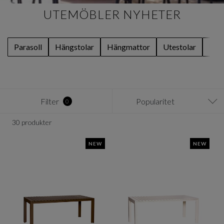
UTEMÖBLER NYHETER
Parasoll
Hängstolar
Hängmattor
Utestolar
Utes
Filter
Popularitet
0
30 produkter
NEW
NEW