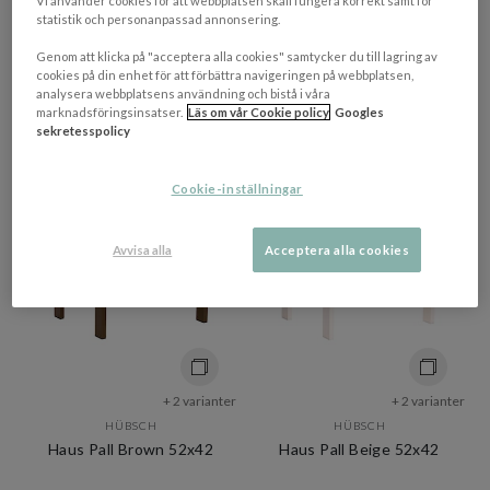
Haus Matstol Brown
Haus Matstol Beige
Vi använder cookies för att webbplatsen skall fungera korrekt samt för
statistik och personanpassad annonsering.
Genom att klicka på "acceptera alla cookies" samtycker du till lagring av
3 899 kr​​
3 899 kr​​
cookies på din enhet för att förbättra navigeringen på webbplatsen,
analysera webbplatsens användning och bistå i våra
7-14 vardagar
7-14 vardagar
marknadsföringsinsatser.
Läs om vår Cookie policy
Googles
sekretesspolicy
NEW
NEW
Cookie-inställningar
Avvisa alla
Acceptera alla cookies
+ 2 varianter
+ 2 varianter
HÜBSCH
HÜBSCH
Haus Pall Brown 52x42
Haus Pall Beige 52x42