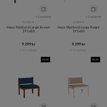
+ 2 varianter
+ 2 varianter
HÜBSCH
HÜBSCH
Haus Matbord Large Brown
Haus Matbord Large Beige
191x80
191x80
9 299 kr​​
9 299 kr​​
7-14 vardagar
7-14 vardagar
NEW
NEW