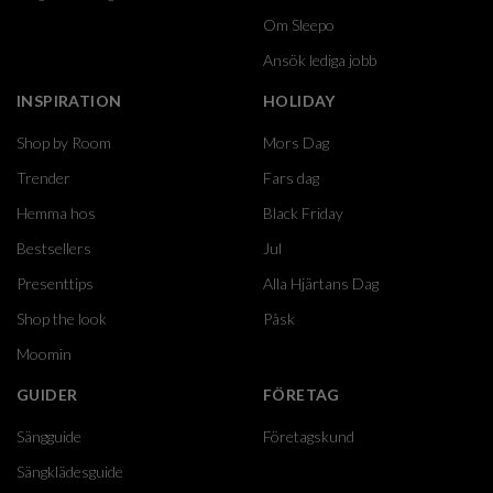
Om Sleepo
Ansök lediga jobb
INSPIRATION
HOLIDAY
Shop by Room
Mors Dag
Trender
Fars dag
Hemma hos
Black Friday
Bestsellers
Jul
Presenttips
Alla Hjärtans Dag
Shop the look
Påsk
Moomin
GUIDER
FÖRETAG
Sängguide
Företagskund
Sängklädesguide