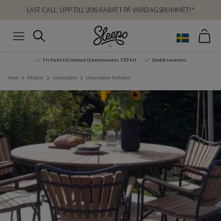
LAST CALL: UPP TILL 20% RABATT PÅ VARDAGSRUMMET!*
Var
Sök
Meny
Fri frakt till ombud (hemleverans 199 kr)
Snabb leverans
Hem
Möbler
Utemöbler
Utemöbler Nyheter