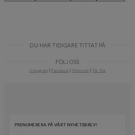
DU HAR TIDIGARE TITTAT PÅ
Item
FÖLJ OSS
1
of
Instagram
|
Facebook
|
Pinterest
|
Tik-Tok
0
PRENUMERERA PÅ VÅRT NYHETSBREV!