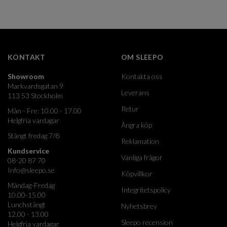
KONTAKT
OM SLEEPO
Showroom
Kontakta oss
Markvardsgatan 9
Leverans
113 53 Stockholm
Retur
Mån - Fre: 10.00 - 17.00
Helgfria vardagar
Ångra köp
Stängt fredag 7/8
Reklamation
Kundservice
Vanliga frågor
08-20 87 70
Info@sleepo.se
Köpvillkor
Måndag-Fredag
Integritetspolicy
10.00-15.00
Lunchstängt
Nyhetsbrev
12.00 - 13.00
Sleepo recension
Helgfria vardagar