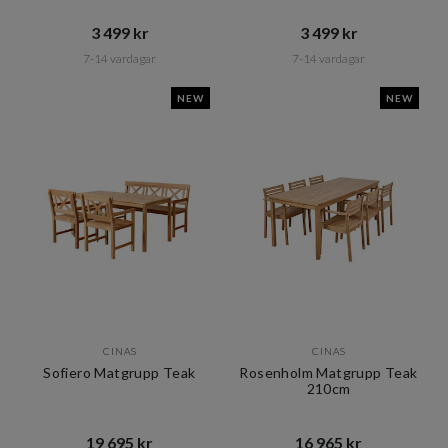
3 499 kr​​
3 499 kr​​
7-14 vardagar
7-14 vardagar
NEW
NEW
CINAS
CINAS
Sofiero Matgrupp Teak
Rosenholm Matgrupp Teak
210cm
19 695 kr​​
16 965 kr​​