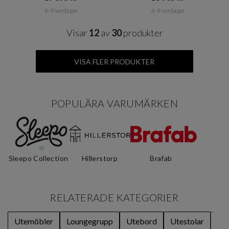
4-9 vardagar
4-9 vardagar
Visar
12
av
30
produkter
VISA FLER PRODUKTER
POPULÄRA VARUMÄRKEN
Sleepo Collection
Hillerstorp
Brafab
RELATERADE KATEGORIER
Utemöbler
Loungegrupp
Utebord
Utestolar
Ute