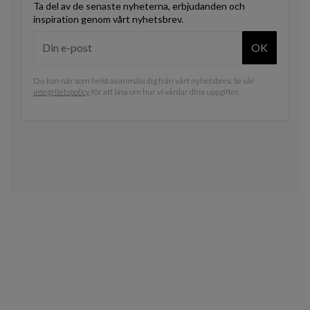
Ta del av de senaste nyheterna, erbjudanden och
inspiration genom vårt nyhetsbrev.
OK
Du kan när som helst avanmäla dig från vårt nyhetsbrev. Se vår
integritetspolicy
för att läsa om hur vi vårdar dina uppgifter.