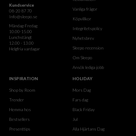
Kundservice
Vanliga frågor
08-20 87 70
Info@sleepo.se
Köpvillkor
Måndag-Fredag
Integritetspolicy
10.00-15.00
Lunchstängt
Nyhetsbrev
12.00 - 13.00
Sleepo recension
Helgfria vardagar
Om Sleepo
Ansök lediga jobb
INSPIRATION
HOLIDAY
Shop by Room
Mors Dag
Trender
Fars dag
Hemma hos
Black Friday
Bestsellers
Jul
Presenttips
Alla Hjärtans Dag