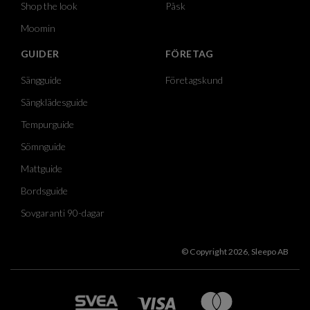
Shop the look
Påsk
Moomin
GUIDER
FÖRETAG
Sängguide
Företagskund
Sängklädesguide
Tempurguide
Sömnguide
Mattguide
Bordsguide
Sovgaranti 90-dagar
© Copyright 2026, Sleepo AB