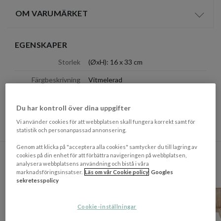
OM VARUMÄRKET
Visa/d
EGENSKAPER
Storlek
(ØxH): 16 x 33 cm
Färgbeskrivning
Vitmelerad
Materialbeskrivning
Terrakotta
Du har kontroll över dina uppgifter
Tillverkningsland
Indonesien
Vi använder cookies för att webbplatsen skall fungera korrekt samt för
statistik och personanpassad annonsering.
DU KANSKE OCKSÅ GILLAR
Genom att klicka på "acceptera alla cookies" samtycker du till lagring av
cookies på din enhet för att förbättra navigeringen på webbplatsen,
PRISMATCHAD
analysera webbplatsens användning och bistå i våra
marknadsföringsinsatser.
Läs om vår Cookie policy
Googles
sekretesspolicy
Cookie-inställningar