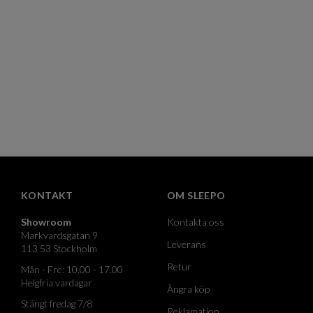
KONTAKT
OM SLEEPO
Showroom
Kontakta oss
Markvardsgatan 9
Leverans
113 53 Stockholm
Retur
Mån - Fre: 10.00 - 17.00
Helgfria vardagar
Ångra köp
Stängt fredag 7/8
Reklamation