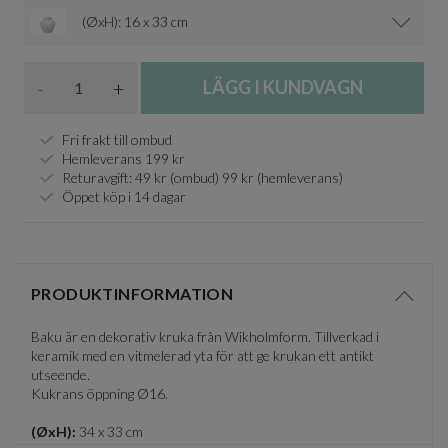
(ØxH): 16 x 33 cm
Antal
-
+
LÄGG I KUNDVAGN
Fri frakt till ombud
Hemleverans 199 kr
Returavgift: 49 kr (ombud) 99 kr (hemleverans)
Öppet köp i 14 dagar
PRODUKTINFORMATION
Visa/d
Baku är en dekorativ kruka från Wikholmform. Tillverkad i
keramik med en vitmelerad yta för att ge krukan ett antikt
utseende.
Kukrans öppning Ø16.
(ØxH):
34 x 33 cm