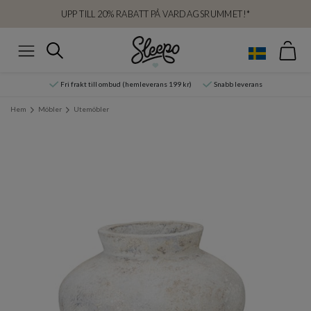
UPP TILL 20% RABATT PÅ VARDAGSRUMMET!*
Var
Sök
Meny
Fri frakt till ombud (hemleverans 199 kr)
Snabb leverans
Hem
Möbler
Utemöbler