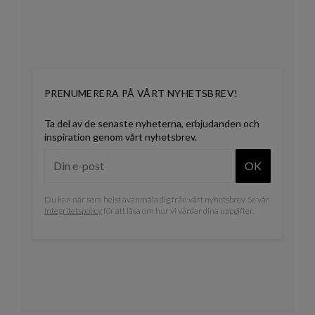
PRENUMERERA PÅ VÅRT NYHETSBREV!
Ta del av de senaste nyheterna, erbjudanden och
inspiration genom vårt nyhetsbrev.
OK
Du kan när som helst avanmäla dig från vårt nyhetsbrev. Se vår
integritetspolicy
för att läsa om hur vi vårdar dina uppgifter.