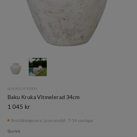
Item
1
of
2
Item
1
WIKHOLM FORM
of
Baku Kruka Vitmelerad 34cm
2
1 045 kr
Beställningsvara. Leveranstid : 7-14 vardagar
Storlek