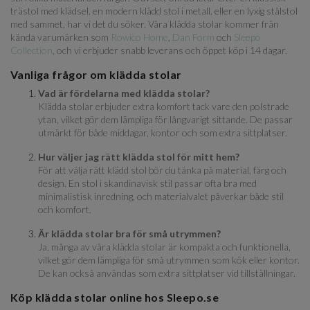
trästol med klädsel, en modern klädd stol i metall, eller en lyxig stålstol
med sammet, har vi det du söker. Våra klädda stolar kommer från
kända varumärken som
Rowico Home
,
Dan Form
och
Sleepo
Collection
, och vi erbjuder snabb leverans och öppet köp i 14 dagar.
Vanliga frågor om klädda stolar
Vad är fördelarna med klädda stolar?
Klädda stolar erbjuder extra komfort tack vare den polstrade
ytan, vilket gör dem lämpliga för långvarigt sittande. De passar
utmärkt för både middagar, kontor och som extra sittplatser.
Hur väljer jag rätt klädda stol för mitt hem?
För att välja rätt klädd stol bör du tänka på material, färg och
design. En stol i skandinavisk stil passar ofta bra med
minimalistisk inredning, och materialvalet påverkar både stil
och komfort.
Är klädda stolar bra för små utrymmen?
Ja, många av våra klädda stolar är kompakta och funktionella,
vilket gör dem lämpliga för små utrymmen som kök eller kontor.
De kan också användas som extra sittplatser vid tillställningar.
Köp klädda stolar online hos Sleepo.se