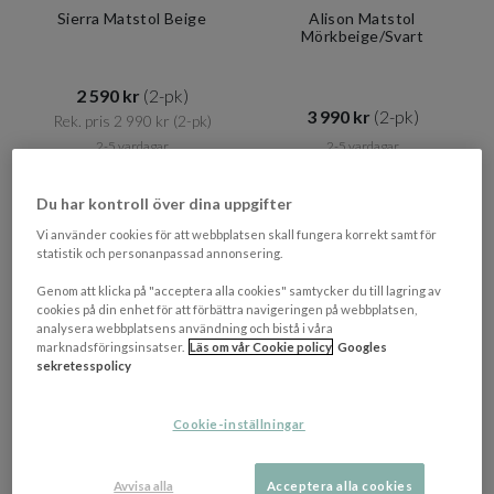
Sierra Matstol Beige
Alison Matstol
Mörkbeige/Svart
2 590 kr​​
(2-pk)
3 990 kr​​
(2-pk)
Rek. pris 2 990 kr​​
(2-pk)
2-5 vardagar
2-5 vardagar
PRISMATCHAD
Du har kontroll över dina uppgifter
Vi använder cookies för att webbplatsen skall fungera korrekt samt för
statistik och personanpassad annonsering.
Genom att klicka på "acceptera alla cookies" samtycker du till lagring av
cookies på din enhet för att förbättra navigeringen på webbplatsen,
analysera webbplatsens användning och bistå i våra
marknadsföringsinsatser.
Läs om vår Cookie policy
Googles
sekretesspolicy
Cookie-inställningar
+ 2 varianter
ROWICO HOME
DAN FORM
Avvisa alla
Acceptera alla cookies
Denley Karmstol
Splendor Karmstol Major