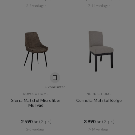
2-5 vardagar
7-14 vardagar
+ 2 varianter
ROWICO HOME
NORDIC HOME
Sierra Matstol Microfiber
Cornelia Matstol Beige
Mullvad
2 590 kr​​
(2-pk)
3 990 kr​​
(2-pk)
2-5 vardagar
7-14 vardagar