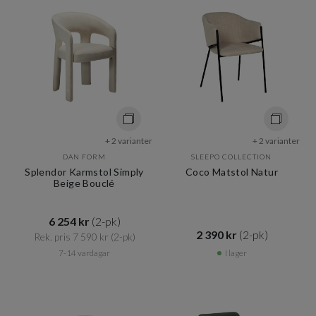
+ 2 varianter
+ 2 varianter
DAN FORM
SLEEPO COLLECTION
Splendor Karmstol Simply
Coco Matstol Natur
Beige Bouclé
6 254 kr​​
(2-pk)
2 390 kr​​
(2-pk)
Rek. pris 7 590 kr​​
(2-pk)
7-14 vardagar
I lager