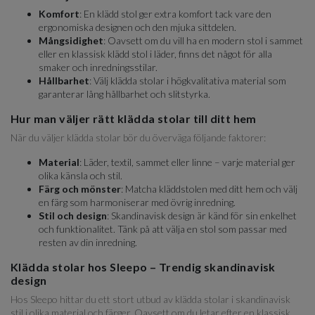
Komfort
: En klädd stol ger extra komfort tack vare den
ergonomiska designen och den mjuka sittdelen.
Mångsidighet
: Oavsett om du vill ha en modern stol i sammet
eller en klassisk klädd stol i läder, finns det något för alla
smaker och inredningsstilar.
Hållbarhet
: Välj klädda stolar i högkvalitativa material som
garanterar lång hållbarhet och slitstyrka.
Hur man väljer rätt klädda stolar till ditt hem
När du väljer klädda stolar bör du överväga följande faktorer:
Material
: Läder, textil, sammet eller linne – varje material ger
olika känsla och stil.
Färg och mönster
: Matcha kläddstolen med ditt hem och välj
en färg som harmoniserar med övrig inredning.
Stil och design
: Skandinavisk design är känd för sin enkelhet
och funktionalitet. Tänk på att välja en stol som passar med
resten av din inredning.
Klädda stolar hos Sleepo – Trendig skandinavisk
design
Hos Sleepo hittar du ett stort utbud av klädda stolar i skandinavisk
stil i olika material och färger. Oavsett om du letar efter en klassisk