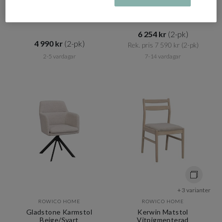
Mörkbeige/Vitpigmenterad
Brown Bouclé
6 254 kr​​
(2-pk)
4 990 kr​​
(2-pk)
Rek. pris 7 590 kr​​
(2-pk)
2-5 vardagar
7-14 vardagar
+ 3 varianter
ROWICO HOME
ROWICO HOME
Gladstone Karmstol
Kerwin Matstol
Beige/Svart
Vitpigmenterad