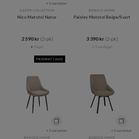
+ 2 varianter
SLEEPO COLLECTION
ROWICO HOME
Nico Matstol Natur
Paisley Matstol Beige/Svart
2 590 kr​​
(2-pk)
3 390 kr​​
(2-pk)
I lager
2-5 vardagar
PRISMATCHAD
+ 2 varianter
+ 3 varianter
ROWICO HOME
ROWICO HOME