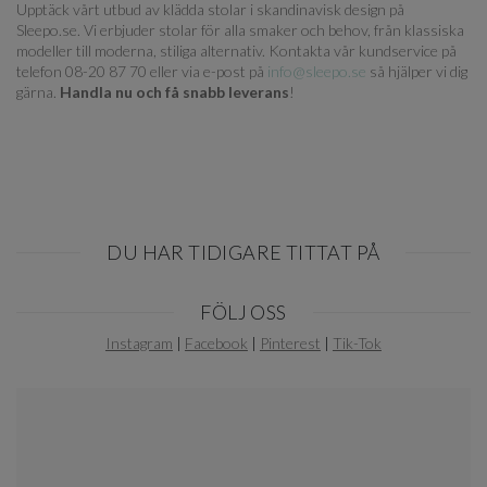
Upptäck vårt utbud av klädda stolar i skandinavisk design på
Sleepo.se. Vi erbjuder stolar för alla smaker och behov, från klassiska
modeller till moderna, stiliga alternativ. Kontakta vår kundservice på
telefon 08-20 87 70 eller via e-post på
info@sleepo.se
så hjälper vi dig
gärna.
Handla nu och få snabb leverans
!
DU HAR TIDIGARE TITTAT PÅ
Item
FÖLJ OSS
1
of
Instagram
|
Facebook
|
Pinterest
|
Tik-Tok
0