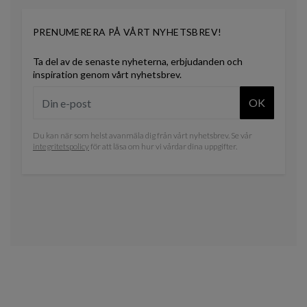
PRENUMERERA PÅ VÅRT NYHETSBREV!
Ta del av de senaste nyheterna, erbjudanden och
inspiration genom vårt nyhetsbrev.
OK
Du kan när som helst avanmäla dig från vårt nyhetsbrev. Se vår
integritetspolicy
för att läsa om hur vi vårdar dina uppgifter.