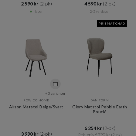
2 590 kr​​
(2-pk)
4 590 kr​​
(2-pk)
I lager
2-5 vardagar
PRISMATCHAD
+ 3 varianter
ROWICO HOME
DAN FORM
Alison Matstol Beige/Svart
Glory Matstol Pebble Earth
Bouclé
6 254 kr​​
(2-pk)
3 990 kr​​
(2-pk)
Rek. pris 6 790 kr​​
(2-pk)