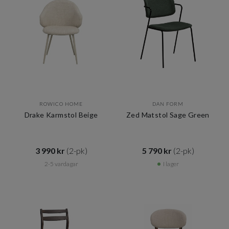
ROWICO HOME
DAN FORM
Drake Karmstol Beige
Zed Matstol Sage Green
3 990 kr​​
(2-pk)
5 790 kr​​
(2-pk)
2-5 vardagar
I lager