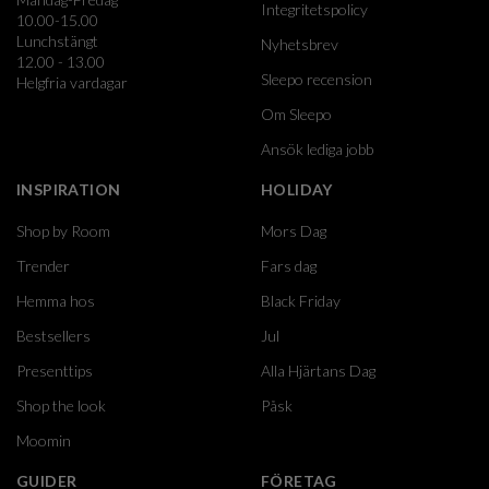
Integritetspolicy
10.00-15.00
Lunchstängt
Nyhetsbrev
12.00 - 13.00
Sleepo recension
Helgfria vardagar
Om Sleepo
Ansök lediga jobb
INSPIRATION
HOLIDAY
Shop by Room
Mors Dag
Trender
Fars dag
Hemma hos
Black Friday
Bestsellers
Jul
Presenttips
Alla Hjärtans Dag
Shop the look
Påsk
Moomin
GUIDER
FÖRETAG