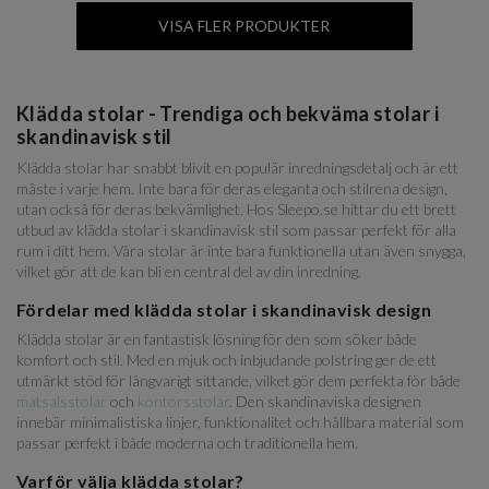
VISA FLER PRODUKTER
Klädda stolar - Trendiga och bekväma stolar i
skandinavisk stil
Klädda stolar har snabbt blivit en populär inredningsdetalj och är ett
måste i varje hem. Inte bara för deras eleganta och stilrena design,
utan också för deras bekvämlighet. Hos Sleepo.se hittar du ett brett
utbud av klädda stolar i skandinavisk stil som passar perfekt för alla
rum i ditt hem. Våra stolar är inte bara funktionella utan även snygga,
vilket gör att de kan bli en central del av din inredning.
Fördelar med klädda stolar i skandinavisk design
Klädda stolar är en fantastisk lösning för den som söker både
komfort och stil. Med en mjuk och inbjudande polstring ger de ett
utmärkt stöd för långvarigt sittande, vilket gör dem perfekta för både
matsalsstolar
och
kontorsstolar
. Den skandinaviska designen
innebär minimalistiska linjer, funktionalitet och hållbara material som
passar perfekt i både moderna och traditionella hem.
Varför välja klädda stolar?