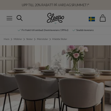
UPP TILL 20% RABATT PÅ VARDAGSRUMMET!*
Var
Sök
Meny
Fri frakt till ombud (hemleverans 199 kr)
Snabb leverans
Hem
Möbler
Stolar
Matstolar
Klädda Stolar