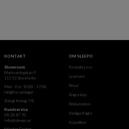
KONTAKT
OM SLEEPO
Showroom
Kontakta oss
Markvardsgatan 9
Leverans
113 53 Stockholm
Retur
Mån - Fre: 10.00 - 17.00
Helgfria vardagar
Ångra köp
Stängt fredag 7/8
Reklamation
Kundservice
Vanliga frågor
08-20 87 70
Info@sleepo.se
Köpvillkor
Måndag-Fredag