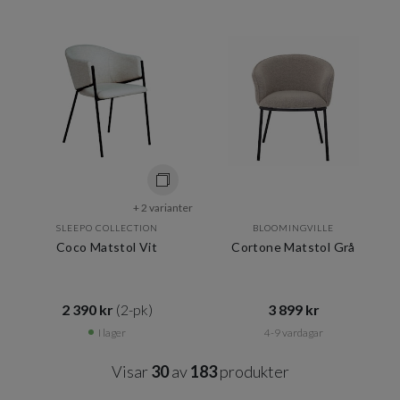
+ 2 varianter
SLEEPO COLLECTION
BLOOMINGVILLE
Coco Matstol Vit
Cortone Matstol Grå
2 390 kr​​
(2-pk)
3 899 kr​​
I lager
4-9 vardagar
Visar
30
av
183
produkter