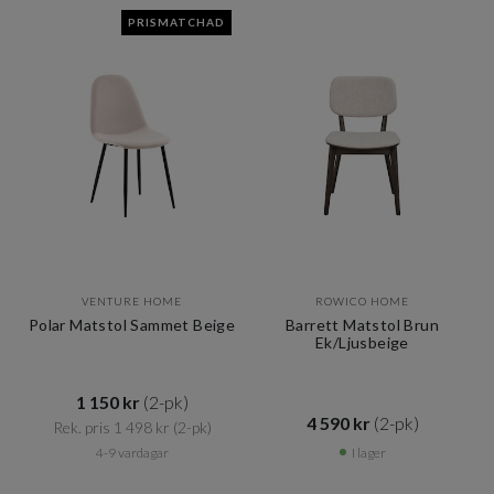
PRISMATCHAD
VENTURE HOME
ROWICO HOME
Polar Matstol Sammet Beige
Barrett Matstol Brun
Ek/Ljusbeige
1 150 kr​​
(2-pk)
4 590 kr​​
(2-pk)
Rek. pris 1 498 kr​​
(2-pk)
4-9 vardagar
I lager