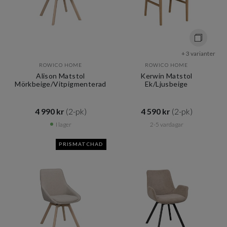
+ 3 varianter
ROWICO HOME
ROWICO HOME
Alison Matstol
Kerwin Matstol
Mörkbeige/Vitpigmenterad
Ek/Ljusbeige
4 990 kr​​
(2-pk)
4 590 kr​​
(2-pk)
I lager
2-5 vardagar
PRISMATCHAD