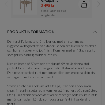
Vitoljad Ek
2 495 kr
Lägg i kund
Föregående
Näst
Finns i lager. Skickas
omgående.
Item
1
PRODUKTINFORMATION
of
Visa/d
17
Denna stilfulla matstol är tillverkad med en stomme och
ryggstöd av högkvalitativt ekfanér. Benen är tillverkade av ekträ
och har en vacker vitoljad finish. Kommer med en flätad repsits
som ger en naturlig touch till stolen.
Med en bredd på 50 cm och ett djup på 59 cm är denna stol
perfekt för att skapa en mysig och stilfull atmosfär i ditt hem.
Den passar perfekt runt matbordet eller som en extra sittplats i
vardagsrummet eller sovrummet.
Stolen är inte bara bekväm att sitta på, utan den är också en
snygg inredningsdetalj som kommer att imponera på dina gäster.
Den ljusa träfinishen och det flätade repet ger både en lite rustik
men ändå modern känsla som passar perfekt in hos de allra
flesta.