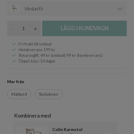
Vitoljad Ek
Antal
-
+
LÄGG I KUNDVAGN
Fri frakt till ombud
Hemleverans 199 kr
Returavgift: 49 kr (ombud) 99 kr (hemleverans)
Öppet köp i 14 dagar
Mer från
Matbord
Stolsdynor
Kombinera med
Colin Karmstol