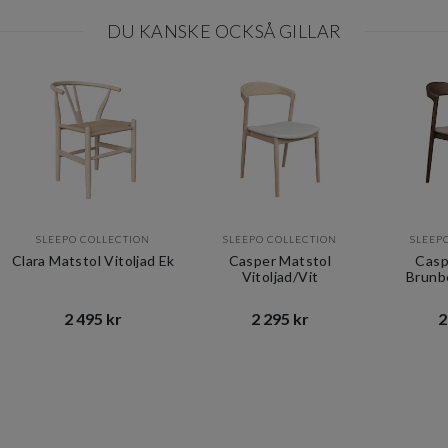
DU KANSKE OCKSÅ GILLAR
SLEEPO COLLECTION
SLEEPO COLLECTION
SLEEP
Clara Matstol Vitoljad Ek
Casper Matstol
Casp
Vitoljad/Vit
Brunb
2 495 kr​​
2 295 kr​​
2
Item
1
of
10