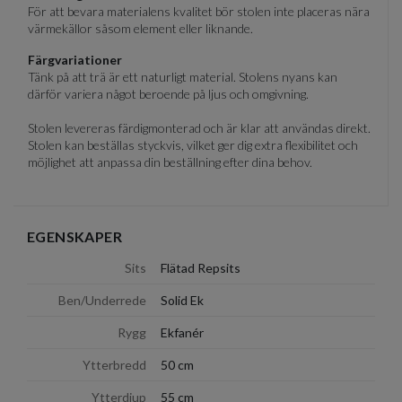
För att bevara materialens kvalitet bör stolen inte placeras nära
värmekällor såsom element eller liknande.
Färgvariationer
Tänk på att trä är ett naturligt material. Stolens nyans kan
därför variera något beroende på ljus och omgivning.
Stolen levereras färdigmonterad och är klar att användas direkt.
Stolen kan beställas styckvis, vilket ger dig extra flexibilitet och
möjlighet att anpassa din beställning efter dina behov.
EGENSKAPER
Sits
Flätad Repsits
Ben/Underrede
Solid Ek
Rygg
Ekfanér
Ytterbredd
50 cm
Ytterdjup
55 cm