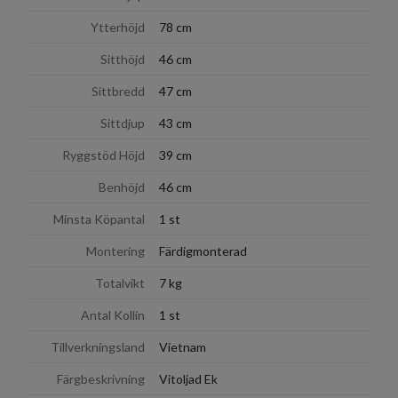
Ytterhöjd
78 cm
Sitthöjd
46 cm
Sittbredd
47 cm
Sittdjup
43 cm
Ryggstöd Höjd
39 cm
Benhöjd
46 cm
Minsta Köpantal
1 st
Montering
Färdigmonterad
Totalvikt
7 kg
Antal Kollin
1 st
Tillverkningsland
Vietnam
Färgbeskrivning
Vitoljad Ek