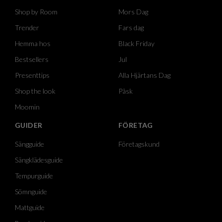
Shop by Room
Mors Dag
Trender
Fars dag
Hemma hos
Black Friday
Bestsellers
Jul
Presenttips
Alla Hjärtans Dag
Shop the look
Påsk
Moomin
GUIDER
FÖRETAG
Sängguide
Företagskund
Sängklädesguide
Tempurguide
Sömnguide
Mattguide