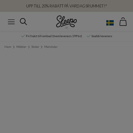
UPP TILL 20% RABATT PÅ VARDAGSRUMMET!*
Var
Sök
Meny
Fri frakt till ombud (hemleverans 199 kr)
Snabb leverans
Hem
Möbler
Stolar
Matstolar