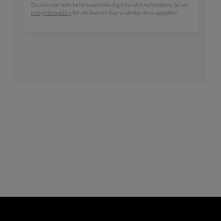
Du kan när som helst avanmäla dig från vårt nyhetsbrev. Se vår
integritetspolicy
för att läsa om hur vi vårdar dina uppgifter.