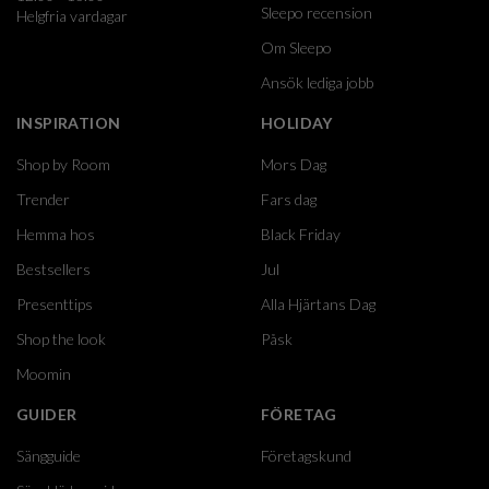
Sleepo recension
Helgfria vardagar
Om Sleepo
Ansök lediga jobb
INSPIRATION
HOLIDAY
Shop by Room
Mors Dag
Trender
Fars dag
Hemma hos
Black Friday
Bestsellers
Jul
Presenttips
Alla Hjärtans Dag
Shop the look
Påsk
Moomin
GUIDER
FÖRETAG
Sängguide
Företagskund