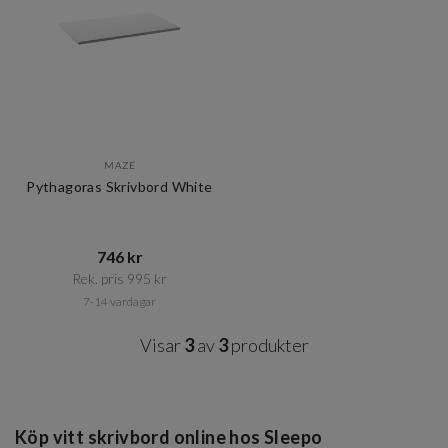
MAZE
Pythagoras Skrivbord White
746 kr​​
Rek. pris 995 kr​​
7-14 vardagar
Visar
3
av
3
produkter
Köp vitt skrivbord online hos Sleepo