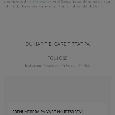
eller via e-post:
info@sleepo.se
. Vi på Sleepo hjälper dig gärna att hitta
rätt möbler för en skandinavisk och harmonisk känsla i ditt hem!
DU HAR TIDIGARE TITTAT PÅ
Item
FÖLJ OSS
1
of
Instagram
|
Facebook
|
Pinterest
|
Tik-Tok
0
PRENUMERERA PÅ VÅRT NYHETSBREV!