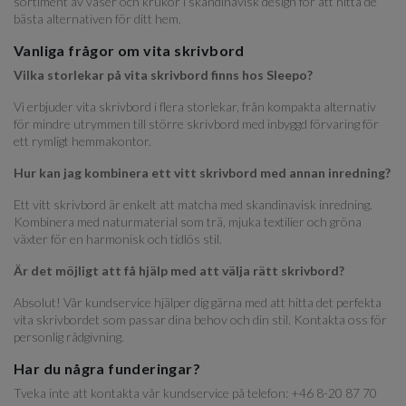
sortiment av vaser och krukor i skandinavisk design för att hitta de
bästa alternativen för ditt hem.
Vanliga frågor om vita skrivbord
Vilka storlekar på vita skrivbord finns hos Sleepo?
Vi erbjuder vita skrivbord i flera storlekar, från kompakta alternativ
för mindre utrymmen till större skrivbord med inbyggd förvaring för
ett rymligt hemmakontor.
Hur kan jag kombinera ett vitt skrivbord med annan inredning?
Ett vitt skrivbord är enkelt att matcha med skandinavisk inredning.
Kombinera med naturmaterial som trä, mjuka textilier och gröna
växter för en harmonisk och tidlös stil.
Är det möjligt att få hjälp med att välja rätt skrivbord?
Absolut! Vår kundservice hjälper dig gärna med att hitta det perfekta
vita skrivbordet som passar dina behov och din stil. Kontakta oss för
personlig rådgivning.
Har du några funderingar?
Tveka inte att kontakta vår kundservice på telefon: +46 8-20 87 70