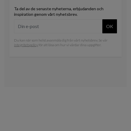
Ta del av de senaste nyheterna, erbjudanden och
inspiration genom vårt nyhetsbrev.
OK
Du kan när som helst avanmäla dig från vårt nyhetsbrev. Se vår
integritetspolicy
för att läsa om hur vi vårdar dina uppgifter.