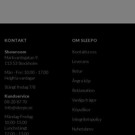
KONTAKT
OM SLEEPO
Showroom
Kontakta oss
Markvardsgatan 9
Leverans
113 53 Stockholm
Retur
Mån - Fre: 10.00 - 17.00
Helgfria vardagar
Ångra köp
Stängt fredag 7/8
Reklamation
Kundservice
Vanliga frågor
08-20 87 70
Info@sleepo.se
Köpvillkor
Måndag-Fredag
Integritetspolicy
10.00-15.00
Lunchstängt
Nyhetsbrev
12.00 - 13.00