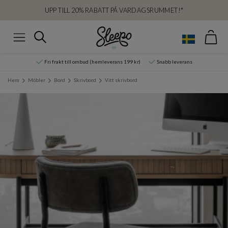
UPP TILL 20% RABATT PÅ VARDAGSRUMMET!*
Var
Sök
Meny
Fri frakt till ombud (hemleverans 199 kr)
Snabb leverans
Hem
Möbler
Bord
Skrivbord
Vitt skrivbord