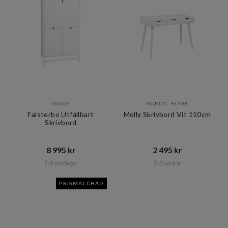
MAVIS
NORDIC HOME
Falsterbo Utfällbart
Molly Skrivbord Vit 110cm
Skrivbord
8 995 kr​​
2 495 kr​​
2-5 vardagar
2-3 veckor
PRISMATCHAD